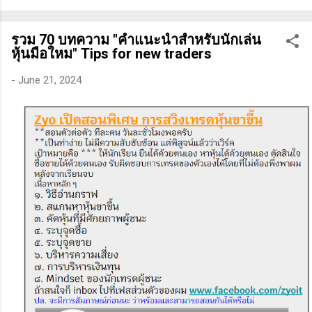
ทางเทคนิคหรือปัจจัยพื้นฐาน การสแกนหุ้นที่มีศักยภาพเป็นผู้ชนะ
ในอนาคต การลงรายละเอียดในการวิเคราะห์นี้จะช่วยให้คุณ
รวม 70 บทความ "คำแนะนำสำหรับนักเล่น
สามารถเข้าใจตลาดและรู้จักจังหวะที่เหมาะสมในการเข้าเทรด . -
หุ้นมือใหม" Tips for new traders
วิธีการที่พิสูจน์แล้วว่าทำเงินได้จริงและทำซ้ำได้ตลอด (Method):
การมีระบบหรือกลยุทธ์ที่ชัดเจนในการเทรดเป็นสิ่งสำคัญ เพราะจะ
-
June 21, 2024
ช่วยให้คุณไม่หลงลืมแนวทางที่ได้ผลในอดีตและสามารถปรับ
ใช้ได้เมื่อตลาดมีการเปลี่ยนแปลง . - ความอดทน (Patience): การ
รอคอยและไม่รีบร้อนถือเป็นคุณสมบัติที่สำคัญในนักเทรด ความ
อดทนช่วยให้คุณสามารถทนต่อความผันผวนของตลาดและรอคอย
จังหวะที่ดี...