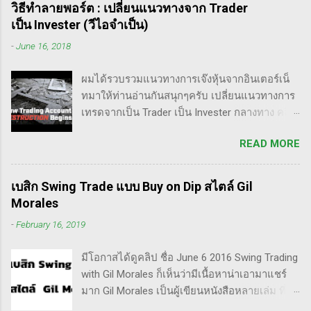
วิธีทำลายพอร์ต : เปลี่ยนแนวทางจาก Trader
เป็น Invester (วีไอจำเป็น)
-
June 16, 2018
ผมได้รวบรวมแนวทางการเจ๊งหุ้นจากอินเตอร์เน็
ทมาให้ท่านอ่านกันสนุกๆครับ เปลี่ยนแนวทางการ
เทรดจากเป็น Trader เป็น Invester กลางทาง คลิป
นี้เขาบอกว่า การเปลี่ยนจากก่อนหน้านี้ตั้งใจจะ
READ MORE
เป็น Trader แล้วต่อมาก็เปลี่ยนใจอยากเป็น
Invester ไปซะงั้น เผื่อใครไม่เข้าใจ Trader คือ
ลักษณะการเทรดที่ ไม่ถือยาว ซื้อแล้วขายในระยะ
เบสิก Swing Trade แบบ Buy on Dip สไตล์ Gil
เวลาหนึ่ง ที่สำคัญความเป็นเทรดเดอร์คือ การ
Morales
เคารพกฎของตัวเอง โดยเฉพาะ stop loss แค่
-
February 16, 2019
ราคาร่วงถึง 10% ก็ต้องตัดขาดทุนตามระบบแล้ว
ครับ ส่วน Invester ก็หมายความถึงนักลงทุน พวก
มีโอกาสได้ดูคลิป ชื่อ June 6 2016 Swing Trading
เขามองระยะยาว ไม่สนใจต่อความผันผวนของ
with Gil Morales ก็เห็นว่ามีเนื้อหาน่าเอามาแชร์
ราคาในระยะสั้น อย่างวอเรน บัฟเฟต์ บอกว่า "คุณ
มาก Gil Morales เป็นผู้เขียนหนังสือหลายเล่ม ที่ดัๆ
ไม่ควรอยู่ในตลาดหุ้น นอกเสียจากจะสามารถนั่ง
และท่านน่าจะได้อ่านเวอร์ชั่นภาษาไทยในอีกไม่