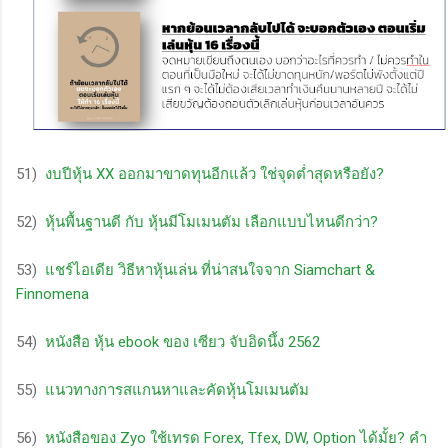
51)
งบปีหุ้น XX ออกมาขาดทุนอีกแล้ว ใช่จุดต่ำสุดหรือยัง?
52)
หุ้นพื้นฐานดี กับ หุ้นมีโมเมนตัม เลือกแบบไหนดีกว่า?
53)
แชร์ไอเดีย วิธีหาหุ้นเล่น ที่น่าสนใจจาก Siamchart &
Finnomena
54)
หนังสือ หุ้น ebook ของ เซียว จับอิดนึ้ง 2562
55)
แนวทางการสแกนหาและคัดหุ้นโมเมนตัม
56)
หนังสือของ Zyo ใช้เทรด Forex, Tfex, DW, Option ได้มั้ย? คำ