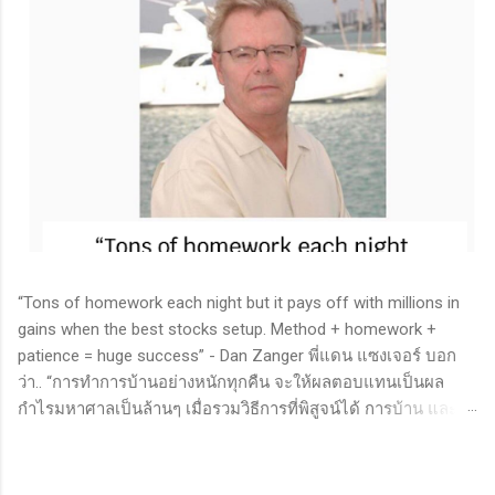
“Tons of homework each night but it pays off with millions in
gains when the best stocks setup. Method + homework +
patience = huge success” - Dan Zanger พี่แดน แซงเจอร์ บอก
ว่า.. “การทำการบ้านอย่างหนักทุกคืน จะให้ผลตอบแทนเป็นผล
กำไรมหาศาลเป็นล้านๆ เมื่อรวมวิธีการที่พิสูจน์ได้ การบ้าน และ
ความอดทนเข้าด้วยกันแล้ว ก็จะนำไปสู่ความสำเร็จที่ยิ่งใหญ่” . -
ทำการบ้าน (Homework): หมายถึงการศึกษาวิจัย วิเคราะห์ข้อมูล
ของหุ้นต่างๆ ทุกวัน ไม่ว่าจะเป็นการติดตามข่าวสาร การวิเคราะห์