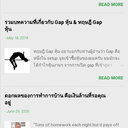
มองหุ้นที่คุณถือมีราคาลดลง 50% โดยไม่ตื่น
READ MORE
นานก็คือชื่อ "Trade Like an O'Neil Disciple: How
ตระหนก" ดังนั้น invester นั้น จะไม่ตระหนกเมื่อ
We Made Over 18,000% in the Stock Market" ที่
ราคาหุ้นร่วงทำให้เขาต้องขาดทุนไปแค่ 10% เอง
เขียนร่วมกับ Dr.Chris Kacher อีกเล่มก็คือ In The
แต่ trader ทนไม่ได้แล้ว ต้องทำอะไรสักอย่าง
รวมบทความที่เกี่ยวกับ Gap หุ้น & ทฤษฎี Gap
Trading Cockpit with the O'Neil Disciples:
สาเหตุที่ทำให้เทรดเดอร์เจ๊งหุ้น ต้องเสียเงิน
หุ้น
Strategies that Made Us 18,000% in the Stock
ขาดทุนไปมากมาย ทำลายเงินในพอร์ตให้เสียหาย
-
May 18, 2018
Market และนอกจากนี้ก็ได้เขียนร่วมกันกับ
มากที่สุด ประการหนึ่งก็คือเรื่องนี้แหละครับ ตอน
อาจารย์อย่าง วิลเลี่ยม โอนีล ชื่อ How to Make
แรกซื้อหุ้น เพราะต้องการเล่นแบบเทรดเดิ้ง คือ
ทฤษฎี Gap หุ้น อยาบอกกับท่านผู้อ่านว่า Gap คือ
Money Selling Stocks Short อีกด้วย ผมเองก็เคย
ซื้อมาขายไปในกรอบเวลาหนึ...
หนึ่งใน setup จุดเข้าซื้อหุ้นของผมครับ ผมมักจะ
แปลงานของแกแบบมั่วๆ หลายเรื่องด้วยกันนะ
ได้กำไรหุ้นงามๆ จากการเปิด gap ที่เข้าสูตร
อาทิ - Voodoo - ทรงหุ้นซิ่ง ราคาย่อ วอลุ่มหาย -
breakaway gap อยู่หลายตัว ฉะนั้น ถ้าหุ้นที่ผม
สรุปกฎ Pocket Pivot Buy Point 10 ข้อ สรุปก็คือ
READ MORE
ทำการบ้าน มันส่งสัญญาณซื้อ แบบเปิด gap ผมจะ
ผมเป็นแฟนคลับของแกนั่นเองครับ ง่ายๆเลย ที่
ชอบมาก แต่ถึงกระนั้น มันก็ไม่ได้เป๊ะทุกตัวนะ
ชอบเพราะเราต่างมีอาจารย์ร่วมกันก็คือ ปู่โอนีล,
ครับ มีล้มเหลวเกินครึ่ง เราต้องคอยคัดตัวที่ไม่ดี
ทวดลิเวอร์มอร์ และทวด Wyckoff นั่นเอง (คือผม
ดอกผลของการทำการบ้าน คือเงินล้านที่รอคุณ
ออก เหลือตัวเจ๋งๆ แรงๆ ให้มันวิ่งทำเงินให้เราไป
เอามาอ้างแบบเกาะกระแสน่ะ เขาไม่รู้เห็นอะไร
อยู่
ทฤษฎี gap หุ้น ทริกเด็ดๆ เรื่อง Gap จากคุณน้ำผึ้ง
ด้วยหรอก) พอได้เห็นคลิปของแกเข้า แถมพูดถึง
-
June 29, 2026
สัตตารัมย์ เป็นการ Live ครั้งแรกของเธอ ที่แสดง
เรื่อง swing trade ด้วย จึงอดสนใจไม่ได้ครับ คลิป
ให้เห็นภาพคลื่นแบบต่างๆ อีเลียตเวฟจะศักดิ์สิทธิ์
นี้นะ...
“Tons of homework each night but it pays off
เมื่อเอามาใช้ร่วมกับวอลุ่ม ในคลิปนี้เธอจัดเต็ม