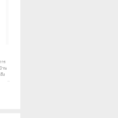
การ
บ้าน
ถึง
ราะห์
ว่าทำ
พราะ
วยให้