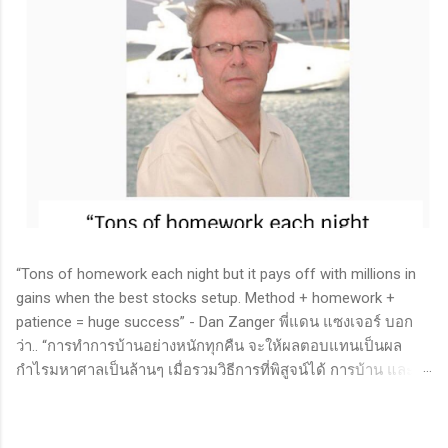
“Tons of homework each night but it pays off with millions in
gains when the best stocks setup. Method + homework +
patience = huge success” - Dan Zanger พี่แดน แซงเจอร์ บอก
ว่า.. “การทำการบ้านอย่างหนักทุกคืน จะให้ผลตอบแทนเป็นผล
กำไรมหาศาลเป็นล้านๆ เมื่อรวมวิธีการที่พิสูจน์ได้ การบ้าน และ
ความอดทนเข้าด้วยกันแล้ว ก็จะนำไปสู่ความสำเร็จที่ยิ่งใหญ่” . -
ทำการบ้าน (Homework): หมายถึงการศึกษาวิจัย วิเคราะห์ข้อมูล
ของหุ้นต่างๆ ทุกวัน ไม่ว่าจะเป็นการติดตามข่าวสาร การวิเคราะห์