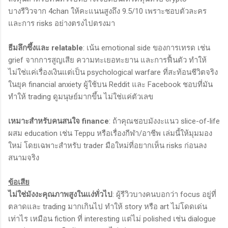
บางรีวิวจาก 4chan ให้คะแนนสูงถึง 9.5/10 เพราะชอบตัวละคร
และการ risks อย่างตรงไปตรงมา
ธีมลึกซึ้งและ relatable
: เน้น emotional side ของการเทรด เช่น
grief จากการสูญเสีย ความทะเยอทะยาน และการฟื้นตัว ทำให้
ไม่ใช่แค่เรื่องเงินแต่เป็น psychological warfare ที่สะท้อนชีวิตจริง
ในยุค financial anxiety ผู้ใช้บน Reddit และ Facebook ชอบที่มัน
ทำให้ trading ดูมนุษย์มากขึ้น ไม่ใช่แค่ตัวเลข
เหมาะสำหรับคนสนใจ finance
: ถ้าคุณชอบมังงะแนว slice-of-life
ผสม education เช่น Teppu หรือเรื่องกีฬา/อาชีพ เล่มนี้ให้มุมมอง
ใหม่ โดยเฉพาะสำหรับ trader มือใหม่ที่อยากเห็น risks ก่อนลง
สนามจริง
ข้อเสีย
ไม่ใช่มังงะคุณภาพสูงในแง่ทั่วไป
: ผู้รีวิวบางคนบอกว่า focus อยู่ที่
ตลาดและ trading มากเกินไป ทำให้ story หรือ art ไม่โดดเด่น
เท่าไร เหมือน fiction ที่ interesting แต่ไม่ polished เช่น dialogue