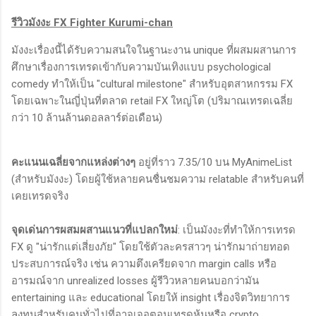
รีวิวมังงะ FX Fighter Kurumi-chan
มังงะเรื่องนี้ได้รับความสนใจในฐานะงาน unique ที่ผสมผสานการ
ศึกษาเรื่องการเทรดเข้ากับความบันเทิงแบบ psychological
comedy ทำให้เป็น "cultural milestone" สำหรับอุตสาหกรรม FX
โดยเฉพาะในญี่ปุ่นที่ตลาด retail FX ใหญ่โต (ปริมาณเทรดเฉลี่ย
กว่า 10 ล้านล้านดอลลาร์ต่อเดือน)
คะแนนเฉลี่ยจากแหล่งต่างๆ
อยู่ที่ราว 7.35/10 บน MyAnimeList
(สำหรับมังงะ) โดยผู้ใช้หลายคนชื่นชมความ relatable สำหรับคนที่
เคยเทรดจริง
จุดเด่นการผสมผสานแนวที่แปลกใหม่
: เป็นมังงะที่ทำให้การเทรด
FX ดู "น่ารักแต่เสี่ยงภัย" โดยใช้ตัวละครสาวๆ น่ารักมาถ่ายทอด
ประสบการณ์จริง เช่น ความตึงเครียดจาก margin calls หรือ
อารมณ์จาก unrealized losses ผู้รีวิวหลายคนบอกว่ามัน
entertaining และ educational โดยให้ insight เรื่องจิตวิทยาการ
ลงทุนสำหรับคนทั่วไปที่อาจเจอตอนเทรดหุ้นหรือ crypto