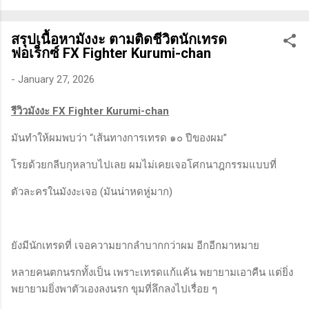
ทางเทคนิคหรือปัจจัยพื้นฐาน การสแกนหุ้นที่มีศักยภาพเป็นผู้ชนะ
ในอนาคต การลงรายละเอียดในการวิเคราะห์นี้จะช่วยให้คุณ
สรุปเนื้อหามังงะ ตามติดชีวิตนักเทรด
สามารถเข้าใจตลาดและรู้จักจังหวะที่เหมาะสมในการเข้าเทรด . -
ฟอเร็กซ์ FX Fighter Kurumi-chan
วิธีการที่พิสูจน์แล้วว่าทำเงินได้จริงและทำซ้ำได้ตลอด (Method):
การมีระบบหรือกลยุทธ์ที่ชัดเจนในการเทรดเป็นสิ่งสำคัญ เพราะจะ
-
January 27, 2026
ช่วยให้คุณไม่หลงลืมแนวทางที่ได้ผลในอดีตและสามารถปรับ
รีวิวมังงะ FX Fighter Kurumi-chan
ใช้ได้เมื่อตลาดมีการเปลี่ยนแปลง . - ความอดทน (Patience): การ
รอคอยและไม่รีบร้อนถือเป็นคุณสมบัติที่สำคัญในนักเทรด ความ
มันทำให้ผมพบว่า “เส้นทางการเทรด ๑๐ ปีของผม”
อดทนช่วยให้คุณสามารถทนต่อความผันผวนของตลาดและรอคอย
จังหวะที่ดี...
โรยด้วยกลีบกุหลาบไปเลย ผมไม่เคยเจอโศกนาฎกรรมแบบที่
ตัวละครในมังงะเจอ (มันน่าหดหู่มาก)
ยังมีนักเทรดที่ เจอความยากลำบากกว่าผม อีกอีกมาหมาย
หลายคนตกนรกทั้งเป็น เพราะเทรดแก้แค้น พยายามเอาคืน แต่ยิ่ง
พยายามยิ่งพาตัวเองลงนรก ขุมที่ลึกลงไปเรื่อย ๆ