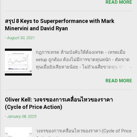
READ MORE
เอง, ก็เลยอดตื่นใจไม่ได้กับข้อมูลที่เขาเขียนถึง "
จังหวะที่เหมาะสมในการเข้าเทรด . - วิธีการที่
How Manipulators Operate " ซึีงผมตีความว่ามัน
พิสูจน์แล้วว่าทำเงินได้จริงและทำซ้ำได้ตลอด
น่าเป็น " ขั้นตอนการทำราคาของ Market Maker "
(Method): การมีระบบหรือกลยุทธ์ที่ชัดเจนในการ
สรุป 8 Keys to Superperformance with Mark
พอได้สแกนคร่าวๆแล้วก็รู้สึกว่าน่าสนใจ เลย
เทรดเป็นสิ่งสำคัญ เพราะจะช่วยให้คุณไม่หลงลืม
Minervini and David Ryan
พยายามแปลให้ตัวเองรู้เรื่อง แม้ว่าภาษาของแกจะ
แนวทางที่ได้ผลในอดีตและสามารถปรับใช้ได้เมื่อ
-
August 30, 2021
อยู่ในระดับที่ตัวผมเองเข้าถึงยากมาก แต่ก็ด้วย
ตลาดมีการเปลี่ยนแปลง . - ความอดทน
ความอยากรู้จึงพยายามคั้นเอาเฉพาะเนื้อๆ ที่แม้
(Patience): การรอคอยและไม่รีบร้อนถือเป็น
กฎการเทรด ห้ามบังคับให้ต้องเทรด - เทรดเมื่อ
อาจจะไม่เป๊ะตามใจความที่เขาพยายามสื่อ แต่ก็
คุณสมบัติที่สำคัญในนักเทรด ความอดทนช่วยให้
setup ถูกต้อง ต้องไม่มีการขาดทุนหนัก - ตัดขาด
น่าจะพอเห็นภาพได้ในระดับหนึ่งครับ ใครที่ภาษา
คุณสามารถทนต่อความผันผวนของตลาดและรอ
ทุนเมื่อยังเสียหายน้อย - ไม่ถัวเฉลี่ยขาดทุน ทำ
อังกฤษคล่องๆ ก็ไปอ่านต้นฉบับได้ที่ลิ้งค์นี้นะ
คอยจังหวะที่ดี...
ตามกฎอย่างเคร่งครัด - ต้องมีระบบเทรดของ
https://whatheheckaboom.wordpress.com/201
READ MORE
ตนเอง และต้องตั้งกฏขึ้นมา - ต้องมีวินัย ทำตาม
3/01/21/book-review-of-stock-market-
กฎ - ต้องอยู่ในขอบเขตความรู้/สามารถในการ
technique-number-one-by-richard-d-wyckoff/
แข่งขันตน - เทรดตาม setup ที่คุ้นเคย - ห้ามถัว
ขั้นตอนการทำราคาของ Market Maker 1) เลือก
Oliver Kell: วงจรของการเคลื่อนไหวของราคา
เฉลี่ยขาดทุน เป้าหมายของนักเทรดมืออาชีพ -
เป้าหมาย - ทำการทดสอบอย่างต่อเนื่องเพื่อดูว่า
(Cycle of Price Action)
ตัดขาดทุนให้เสียหายน้อยไว้ก่อน - กินกำไรคำ
ตอบสนองต่อความกลัวหรือความกล้า - ถ้า
-
January 08, 2025
ใหญ่(กว่าตัดขาดทุน) - ทบต้นให้ได้มากที่สุด /
ต้องการทำให้ตลาดวิ่งขึ้น, เขาจะทดสอบหุ้นนำ
หมุนรอบให้ได้เยอะที่สุด - อยู่ในตลาดให้น้อยที่สุด
ตลาดที่มีความต้านทานน้อยสุด - ที่ต้องเลือกตัวที่
วงจรของการเคลื่อนไหวของราคา (Cycle of Price
50% ของทั้งหมด กุญแจ 4 ดอกเพื่อปั้นพอร์ตให้โต
มีความต้าน...