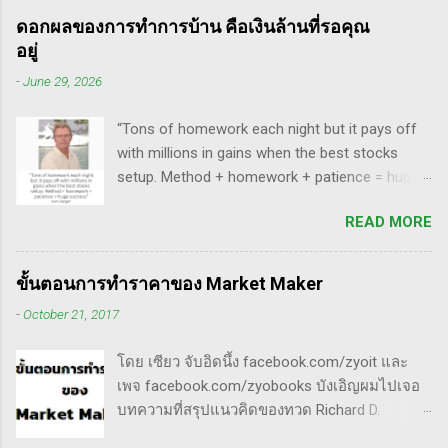
ครับ มีล้มเหลวเกินครึ่ง เราต้องคอยคัดตัวที่ไม่ดี
ทวดลิเวอร์มอร์ และทวด Wyckoff นั่นเอง (คือผม
ดอกผลของการทำการบ้าน คือเงินล้านที่รอคุณ
ออก เหลือตัวเจ๋งๆ แรงๆ ให้มันวิ่งทำเงินให้เราไป
เอามาอ้างแบบเกาะกระแสน่ะ เขาไม่รู้เห็นอะไร
อยู่
ทฤษฎี gap หุ้น ทริกเด็ดๆ เรื่อง Gap จากคุณน้ำผึ้ง
ด้วยหรอก) พอได้เห็นคลิปของแกเข้า แถมพูดถึง
-
June 29, 2026
สัตตารัมย์ เป็นการ Live ครั้งแรกของเธอ ที่แสดง
เรื่อง swing trade ด้วย จึงอดสนใจไม่ได้ครับ คลิป
ให้เห็นภาพคลื่นแบบต่างๆ อีเลียตเวฟจะศักดิ์สิทธิ์
นี้นะ...
“Tons of homework each night but it pays off
เมื่อเอามาใช้ร่วมกับวอลุ่ม ในคลิปนี้เธอจัดเต็ม
with millions in gains when the best stocks
เรื่องของ gap ซึ่งถือว่าครบเครื่องเอามากๆ ทฤษฎี
setup. Method + homework + patience = huge
gap ที่เกี่ยวข้องกับเวฟ มีดังนี้ Common gap ใน
success” - Dan Zanger พี่แดน แซงเจอร์ บอกว่า..
เวฟสอง(sideway)เป็นสัญญาณการเก็บหุ้นของเจ้า
READ MORE
“การทำการบ้านอย่างหนักทุกคืน จะให้ผล
มือที่หวงของ เพราะเขาจะตบขึ้น/ลงเพื่อให้เม่า
ตอบแทนเป็นผลกำไรมหาศาลเป็นล้านๆ เมื่อรวม
คายหุ้นคืน ยิ่งมีเยอะยิ่งน่าสนใจ gap ประเภทนี้มัก
วิธีการที่พิสูจน์ได้ การบ้าน และความอดทนเข้า
จะมีการลงมาปิดในเวลาอีกไม่นาน เพราะราคายัง
ขั้นตอนการทำราคาของ Market Maker
ด้วยกันแล้ว ก็จะนำไปสู่ความสำเร็จที่ยิ่งใหญ่” . -
อยู่ในกรอบ sideway เพื่อเก็บหุ้น โดยจะถูก
-
October 21, 2017
ทำการบ้าน (Homework): หมายถึงการศึกษาวิจัย
กระชากขึ้นและตบลง เป็นรูปแบบเวฟ complex
วิเคราะห์ข้อมูลของหุ้นต่างๆ ทุกวัน ไม่ว่าจะ
ประเภท double three Breakaway gap เป็นการ
โดย เซียว จับอิดนึ้ง facebook.com/zyoit และ
เป็นการติดตามข่าวสาร การวิเคราะห์ทางเทคนิค
กระโดดข้ามเวฟสอง...
เพจ facebook.com/zyobooks บังเอิญผมไปเจอ
หรือปัจจัยพื้นฐาน การสแกนหุ้นที่มีศักยภาพเป็นผู้
บทความที่สรุปแนวคิดของทวด Richard D.
ชนะในอนาคต การลงรายละเอียดในการวิเคราะห์
Wyckoff ,ผู้ซึ่งเป็นหนึ่งในแรงบันดาลใจของตัวผม
นี้จะช่วยให้คุณสามารถเข้าใจตลาดและรู้จัก