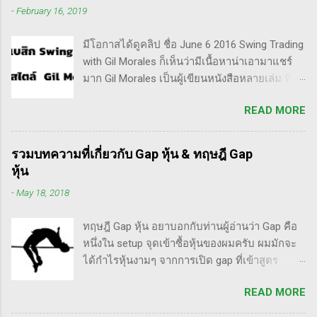
-
February 16, 2019
ราคาร่วงถึง 10% ก็ต้องตัดขาดทุนตามระบบแล้ว
ครับ ส่วน Invester ก็หมายความถึงนักลงทุน พวก
มีโอกาสได้ดูคลิป ชื่อ June 6 2016 Swing Trading
เขามองระยะยาว ไม่สนใจต่อความผันผวนของ
with Gil Morales ก็เห็นว่ามีเนื้อหาน่าเอามาแชร์
ราคาในระยะสั้น อย่างวอเรน บัฟเฟต์ บอกว่า "คุณ
มาก Gil Morales เป็นผู้เขียนหนังสือหลายเล่ม ที่ดัๆ
ไม่ควรอยู่ในตลาดหุ้น นอกเสียจากจะสามารถนั่ง
และท่านน่าจะได้อ่านเวอร์ชั่นภาษาไทยในอีกไม่
มองหุ้นที่คุณถือมีราคาลดลง 50% โดยไม่ตื่น
READ MORE
นานก็คือชื่อ "Trade Like an O'Neil Disciple: How
ตระหนก" ดังนั้น invester นั้น จะไม่ตระหนกเมื่อ
We Made Over 18,000% in the Stock Market" ที่
ราคาหุ้นร่วงทำให้เขาต้องขาดทุนไปแค่ 10% เอง
เขียนร่วมกับ Dr.Chris Kacher อีกเล่มก็คือ In The
แต่ trader ทนไม่ได้แล้ว ต้องทำอะไรสักอย่าง
รวมบทความที่เกี่ยวกับ Gap หุ้น & ทฤษฎี Gap
Trading Cockpit with the O'Neil Disciples:
สาเหตุที่ทำให้เทรดเดอร์เจ๊งหุ้น ต้องเสียเงิน
หุ้น
Strategies that Made Us 18,000% in the Stock
ขาดทุนไปมากมาย ทำลายเงินในพอร์ตให้เสียหาย
-
May 18, 2018
Market และนอกจากนี้ก็ได้เขียนร่วมกันกับ
มากที่สุด ประการหนึ่งก็คือเรื่องนี้แหละครับ ตอน
อาจารย์อย่าง วิลเลี่ยม โอนีล ชื่อ How to Make
แรกซื้อหุ้น เพราะต้องการเล่นแบบเทรดเดิ้ง คือ
ทฤษฎี Gap หุ้น อยาบอกกับท่านผู้อ่านว่า Gap คือ
Money Selling Stocks Short อีกด้วย ผมเองก็เคย
ซื้อมาขายไปในกรอบเวลาหนึ...
หนึ่งใน setup จุดเข้าซื้อหุ้นของผมครับ ผมมักจะ
แปลงานของแกแบบมั่วๆ หลายเรื่องด้วยกันนะ
ได้กำไรหุ้นงามๆ จากการเปิด gap ที่เข้าสูตร
อาทิ - Voodoo - ทรงหุ้นซิ่ง ราคาย่อ วอลุ่มหาย -
breakaway gap อยู่หลายตัว ฉะนั้น ถ้าหุ้นที่ผม
สรุปกฎ Pocket Pivot Buy Point 10 ข้อ สรุปก็คือ
READ MORE
ทำการบ้าน มันส่งสัญญาณซื้อ แบบเปิด gap ผมจะ
ผมเป็นแฟนคลับของแกนั่นเองครับ ง่ายๆเลย ที่
ชอบมาก แต่ถึงกระนั้น มันก็ไม่ได้เป๊ะทุกตัวนะ
ชอบเพราะเราต่างมีอาจารย์ร่วมกันก็คือ ปู่โอนีล,