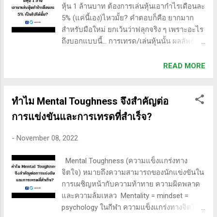
ใหญ่ที่คนอื่นทำคือการเปรียบเทียบงาน 3 เดือน
หุ้น 1 ล้านบาท ต้องการเล่นหุ้นเอากำไรเดือนละ
ของพวกเขากับการทำงานหนัก 10 ปีของคนอื่น
5% (แค่นี้เอง)ไหวมั้ย? คำตอบก็คือ ยากมาก
ในสามหรือหกเดือน คุณไม่สามารถบรรลุ
สำหรับมือใหม่ ยกเว้นว่าฟลุกจริง ๆ เพราะอะไร
ผลลัพธ์ที่มีความหมายได้ (ขึ้นอยู่กับสิ่งที่คุณ
ถึงบอกแบบนี้... การเทรด/เล่นหุ้นนั้น ผลลัพธ์ไม่
กำลังทำอยู่) คุณเพิ่งเริ่มต้นและกำลังพยายาม
แน่นอน เหมือนเกมฟุตบอล มีปัจจัยทำให้ผิด
ค้นหาว่าสิ่งต่างๆ ทำงานอย่างไร ความแตกต่าง
พลาดได้ตลอดเวลา ความแน่นอนกว่าคือ
READ MORE
ระหว่างคุณกับคนที่ทำงานหนักมา 10 ปีคือพวก
ปันผล(แต่ก็อาจจะไม่แน่นอนได้ ถ้าความ
เขามีทักษะที่ยอดเยี่ยม ชนะตลาด มีความได้
สามารถในการทำกำไรของบริษัทนั้นลดลง)
เปรียบในการแข่งขัน ...
การเทรดนั้น ลงแรง 100 อาจเสีย 100 หรือไม่
ทำไม Mental Toughness จึงสำคัญต่อ
ได้อะไรเลย หรือ ได้ 1-1000 ได้หลายหน้า มัน
การแข่งขันและการเทรดที่สำเร็จ?
คือความน่าจะเป็น เป็นคำตอบที่ไม่อยากได้ยิน
แต่เป็นความจริง ตลาดหุ้น ไม่เหมือนทำธุรกิจ
-
November 08, 2022
อื่น ที่คาดเดาหรือควบคุมผลลัพธ์ได้ว่าลงเงิน
เท่านี้ แล้วได้ผลตอบแทนที่ fix ตามคำมั่น
Mental Toughness (ความแข็งแกร่งทาง
สัญญา เปิดร้าน ซื้อของทุน 100 ขายได้ 150 แต่
จิตใจ) หมายถึงความสามารถของนักแข่งขันใน
ตลาดหุ้น ไม่ใช่แบบนั้นเลย มันออกได้ทั้ง
การเผชิญหน้ากับความท้าทาย ความผิดพลาด
ขาดทุน เท่าทุน หรือกำไร การทำธุรกิจ ธุรกิจ
และความล้มเหลว Mentality = mindset =
อะไรที่ทำกำไรสม่ำเสมอ ปีละ 60%? ไม่ง่าย
psychology ในกีฬา ความแข็งแกร่งทางจิตใจ
เหมือนกันนะ ต้องเป็น blue ocean จริง ๆ ตลาด