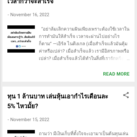
เวลากว่าจะสำเร็จ
ชีวิตตามที่จินตนาการไว้ เขาจะพบความสำเร็จ
ที่คาดไม่ถึงก่อนเวลาที่กำหนดไว้” —เฮนรี เดวิด
-
November 16, 2022
ธอโร ความมั่นใจเป็นพลังวิเศษเพราะมันทำให้
คุณมีเสน่ห์มากขึ้นสำหรับคนอื่นๆ คิดว่าตัวเอง
“อย่าล้มเลิกความฝันเพียงเพราะต้องใช้เวลาใน
เป็นแม่เหล็กพลังงาน คุณกำลังดึงดูดเป้าหมาย
การทำมันให้สำเร็จ เวลาจะผ่านไปอย่างไร
มาหาคุณหรือผลักไสพวกเขาออกไป ความ
ก็ตาม” —เอิร์ล ไนติงเกล (เมื่อสำเร็จแล้วมันคุ้ม
มั่นใจทำให้คุณเปล่งประกาย เมื่อคุณรักตัวเอง
ค่าหรือเปล่า? เมื่อสำเร็จแล้ว เรามีอิสรภาพหรือ
คนอื่นๆ จะเข้าใจและทำให้พวกเขาชอบคุณ
เปล่า? เมื่อสำเร็จแล้วได้ทำในสิ่งที่เรารักหรือ
เช่นกัน ความมั่นใจเป็นหนึ่งในเครื่องมือที่ทรง
เปล่า? เมื่อสำเร็จแล้ว ชีวิตของเราดีขึ้นกว่านี้?)
พลังที่สุดที่มนุษย์มี เป็นมหาอำนาจที่สามารถ
I hated every minute of training, but I said,
READ MORE
เคลื่อนย้ายภูเขาได้ มีสองปัจจัยสำคัญที่ต้อง
'Don't quit. Suffer now and live the rest of
พิจารณาที่นี่ ประการแรก หากไม่มีความมั่นใจ
your life as a champion - Muhamad Ali หลาย
ในตนเอง คุณจะไม่สามารถเติบโตหรือบรรลุ
คนไม่ประสบความสำเร็จไม่ใช่เพราะพวกเขา
ทุน 1 ล้านบาท เล่นหุ้นเอากำไรเดือนละ
เป้าหมายใหม่...
ไม่มีแรงจูงใจหรือขาดทรัพยากรที่สำคัญ พวก
5% ไหวมั้ย?
เขาไม่เข้าใจว่าความสำเร็จต้องใช้เวลาและ
ความสำเร็จชั่วข้ามคืนคือการพนัน ผู้คนเริ่มทำ
-
November 15, 2022
บางสิ่งและบ่นว่าพวกเขาไม่ประสบความสำเร็จ
ใน 3 หรือ 6 เดือนต่อมา ความผิดพลาดครั้ง
ถามว่า มีเงินเก็บที่ตั้งใจจะเอามาเป็นต้นทุนเล่น