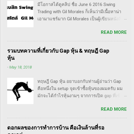
มีโอกาสได้ดูคลิป ชื่อ June 6 2016 Swing
หมายความถึงนักลงทุน พวกเขามองระยะยาว
Trading with Gil Morales ก็เห็นว่ามีเนื้อหาน่า
ไม่สนใจต่อความผันผวนของราคาในระยะสั้น
เอามาแชร์มาก Gil Morales เป็นผู้เขียนหนังสือ
อย่างวอเรน บัฟเฟต์ บอกว่า "คุณไม่ควรอยู่ใน
หลายเล่ม ที่ดัๆและท่านน่าจะได้อ่านเวอร์ชั่น
ตลาดหุ้น นอกเสียจากจะสามารถนั่งมองหุ้นที่
READ MORE
ภาษาไทยในอีกไม่นานก็คือชื่อ "Trade Like an
คุณถือมีราคาลดลง 50% โดยไม่ตื่นตระหนก"
O'Neil Disciple: How We Made Over 18,000%
ดังนั้น invester นั้น จะไม่ตระหนกเมื่อราคาหุ้น
in the Stock Market" ที่เขียนร่วมกับ Dr.Chris
ร่วงทำให้เขาต้องขาดทุนไปแค่ 10% เอง แต่
รวมบทความที่เกี่ยวกับ Gap หุ้น & ทฤษฎี Gap
Kacher อีกเล่มก็คือ In The Trading Cockpit
trader ทนไม่ได้แล้ว ต้องทำอะไรสักอย่าง
หุ้น
with the O'Neil Disciples: Strategies that
สาเหตุที่ทำให้เทรดเดอร์เจ๊งหุ้น ต้องเสียเงิน
-
May 18, 2018
Made Us 18,000% in the Stock Market และ
ขาดทุนไปมากมาย ทำลายเงินในพอร์ตให้เสีย
นอกจากนี้ก็ได้เขียนร่วมกันกับอาจารย์อย่าง วิล
หายมากที่สุด ประการหนึ่งก็คือเรื่องนี้แหละครับ
ทฤษฎี Gap หุ้น อยาบอกกับท่านผู้อ่านว่า Gap
เลี่ยม โอนีล ชื่อ How to Make Money Selling
ตอนแรกซื้อหุ้น เพราะต้องการเล่นแบบเทรดเดิ้ง
คือหนึ่งใน setup จุดเข้าซื้อหุ้นของผมครับ ผม
Stocks Short อีกด้วย ผมเองก็เคยแปลงานของ
คือ ซื้อมาขายไปในกรอบเวลาหนึ...
มักจะได้กำไรหุ้นงามๆ จากการเปิด gap ที่เข้า
แกแบบมั่วๆ หลายเรื่องด้วยกันนะ อาทิ -
สูตร breakaway gap อยู่หลายตัว ฉะนั้น ถ้าหุ้นที่
Voodoo - ทรงหุ้นซิ่ง ราคาย่อ วอลุ่มหาย - สรุป
READ MORE
ผมทำการบ้าน มันส่งสัญญาณซื้อ แบบเปิด gap
กฎ Pocket Pivot Buy Point 10 ข้อ สรุปก็คือ ผม
ผมจะชอบมาก แต่ถึงกระนั้น มันก็ไม่ได้เป๊ะทุก
เป็นแฟนคลับของแกนั่นเองครับ ง่ายๆเลย ที่
ตัวนะครับ มีล้มเหลวเกินครึ่ง เราต้องคอยคัดตัว
ชอบเพราะเราต่างมีอาจารย์ร่วมกันก็คือ ปู่โอ
ดอกผลของการทำการบ้าน คือเงินล้านที่รอ
ที่ไม่ดีออก เหลือตัวเจ๋งๆ แรงๆ ให้มันวิ่งทำเงิน
นีล, ทวดลิเวอร์มอร์ และทวด Wyckoff นั่นเอง