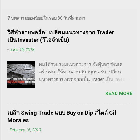
ทำให้สั่น ตึงของกล้ามเน...
เศร้า หดหู่) ความมั่นใจในตัวเอง (อีโก้ถูกเจาะ
ยาง ผ้าป่าคว่ำ) พิสูจน์ว่าครอบครัวของฉันคิด
7 บทความยอดนิยมในรอบ 30 วันที่ผ่านมา
ผิด (ต้องการชนะเพื่อปิดปากเมีย/พ่อแม่ ให้ผล
งานเป็นคำตอบ) ต้องจ่ายบิล (รีบเร่ง ต้องชนะ
วิธีทำลายพอร์ต : เปลี่ยนแนวทางจาก Trader
เท่านั้น) ต้องหาเลี้ยงครอบครัว (แบกความหวัง
เป็น Invester (วีไอจำเป็น)
ต้องการเงิน ไปแก้ไขปัญหา) มั่นใจในกลยุทธ์
-
June 16, 2018
ของฉัน (เขาบอกว่ามันดี มันต้องชนะสิ, ครั้งนี้
ต้องชนะไม่งั้นเปลี่ยน) (เมื่อคาดหวังผลลัพธ์ที่
ผมได้รวบรวมแนวทางการเจ๊งหุ้นจากอินเต
ชนะเท่านั้น พอโดนหมัดสอยที่คาง ทำอะไรไม่
อร์เน็ทมาให้ท่านอ่านกันสนุกๆครับ เปลี่ยน
ถูก ใจเสีย ตอบสนองตามอารมณ์ - ลืม/ทิ้ง
แนวทางการเทรดจากเป็น Trader เป็น Invester
แผนการซื้อขาย risk management ไปสิ้น) นี่จึง
กลางทาง คลิปนี้เขาบอกว่า การเปลี่ยนจากก่อน
เป็นเหตุผลว่าทำไม จิตวิทยาการเทรดจึงสำคัญ
READ MORE
หน้านี้ตั้งใจจะเป็น Trader แล้วต่อมาก็เปลี่ยนใจ
มากที่สุด มันเป็นจุดเริ่มต้นของความสำเร็จหรือ
อยากเป็น Invester ไปซะงั้น เผื่อใครไม่เข้าใจ
ล้มเหลวก็ได้ ถ้า...
Trader คือลักษณะการเทรดที่ ไม่ถือยาว ซื้อแล้ว
เบสิก Swing Trade แบบ Buy on Dip สไตล์ Gil
ขายในระยะเวลาหนึ่ง ที่สำคัญความเป็น
Morales
เทรดเดอร์คือ การเคารพกฎของตัวเอง โดย
-
February 16, 2019
เฉพาะ stop loss แค่ราคาร่วงถึง 10% ก็ต้อง
ตัดขาดทุนตามระบบแล้วครับ ส่วน Invester ก็