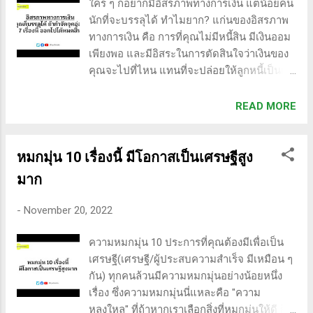
ใคร ๆ ก็อยากมีอิสรภาพทางการเงิน แต่น้อยคน
นักที่จะบรรลุได้ ทำไมยาก? แก่นของอิสรภาพ
ทางการเงิน คือ การที่คุณไม่มีหนี้สิน มีเงินออม
เพียงพอ และมีอิสระในการตัดสินใจว่าเงินของ
คุณจะไปที่ไหน แทนที่จะปล่อยให้ลูกหนี้เป็นผู้
กำหนดการตัดสินใจครับ ทำไมอิสรภาพ
ทางการเงิน จึงบรรลุได้ยาก สำหรับผู้คนส่วน
READ MORE
ใหญ่? เพราะพวกเขามีตัวฉุดรั้งความเจริญอยู่
ไงครับ นั่นคือ… 1) ขาดความรู้ - เช่น ขาดความ
รู้เรื่องการหาเงินก้อนใหม่ ๆ ความรู้เรื่องการ
หมกมุ่น 10 เรื่องนี้ มีโอกาสเป็นเศรษฐีสูง
บริหารจัดการเงิน เป็นต้น หากปราศจากความ
มาก
เข้าใจอย่างถ่องแท้เกี่ยวกับการเงินส่วนบุคคล
และวิธีการทำงานของเงิน การหาอิสรภาพ
-
November 20, 2022
ทางการเงินก็แทบจะเป็นไปไม่ได้เลย เงินไม่
จำเป็นต้องซับซ้อน แต่ความเข้าใจพื้นฐาน
ความหมกมุ่น 10 ประการที่คุณต้องมีเพื่อเป็น
สามารถทำให้คุณประหลาดใจได้ 2) กลัวผิด
เศรษฐี(เศรษฐี/ผู้ประสบความสำเร็จ มีเหมือน ๆ
หวังจากความมุ่งมั่นทุ่มเท - ไม่กล้าพยายาม ไม่
กัน) ทุกคนล้วนมีความหมกมุ่นอย่างน้อยหนึ่ง
กล้าคิดใหญ่ เพราะกลัวผิดหวังจากความล้ม
เรื่อง ซึ่งความหมกมุ่นนี่แหละคือ "ความ
เหลวและผิดพลาด แบบนี้ก็ยากที่จะไปต่อ
หลงใหล" ที่ถ้าหากเราเลือกสิ่งที่หมกมุ่นให้ดี ก็มี