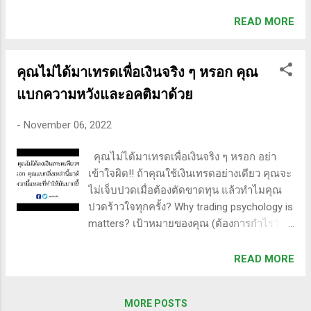
เป็นสิ่งจำเป็นเพื่อเล่นในระดับหัวกะทิ ปัจจัยที่มี
หุ้นเป็น red ocean ปีละ 5% ได้อยู่ จากปันผล
อิทธิพลต่อขอบเขต ได้แก่ แรงจูงใจที่ตัดสินใจ
READ MORE
เป็นไปได้ ถ้าจะเทรดเอากำไรเดือนละ 5% =
เอง ปัจจัยด้านสิ่งแวดล้อมและสิ่งแวดล้อม
ปีละ 5*12=60% งานหินเลย ต้องมีความ
ตลอดจนแรงส่วนตัวอื่นๆ เช่น ความพากเพียร
เชี่ยวชาญ หรือ ดวงดี ซื้อหุ้นปั่น(เติบโตเป็น
และการคิดในแง่ดี ปัจจัยเหล่านี้ที่ขับเคลื่อน
คุณไม่ได้มาเทรดเพื่อเงินจริง ๆ หรอก คุณ
เด้ง)ถูกตัว al...
ระดับความเข้มแข็งทางจิตใจจะต้องได้รับการ
แบกความหวังและอคติมาด้วย
สอนในเชิงบวกโดยโค้ชที่เริ่มตั้งแต่อายุยังน้อย
เพื่อช่วยพัฒนานักกีฬารุ่นเยาว์อย่างเต็มที่ ความ
-
November 06, 2022
ทรหดอดทนทางจิตใจ (MT) มีอิทธิพลในเชิง
บวกต่อความสำเร็จของนักกีฬา และยังส่งเสริม
คุณไม่ได้มาเทรดเพื่อเงินจริง ๆ หรอก อย่า
การทำงานของสุขภาพจิตที่ปรับเปลี่ยนได้
เข้าใจผิด!! ถ้าคุณใช้เงินเทรดอย่างเดียว คุณจะ
ความเป็นอยู่ที่ดี และเหตุการณ์ที่มีระดับ
ไม่เจ็บปวดเมื่อต้องตัดขาดทุน แล้วทำไมคุณ
ความเครียดต่ำ ความซึมเศร้า และคุณภาพการ
ปวดร้าวใจทุกครั้ง? Why trading psychology is
นอนหลับที่เพิ่มขึ้น (Cowden et al., 2019 )
matters? เป้าหมายของคุณ (ต้องการกำไรวัน/
ปัจจัยทางจิตวิทยาเชิงลบทั้งภายในและ
เดือนละ?) สถานะทางสังคม/การศึกษาของฉัน
ภายนอกสามารถส่งผลอย่างลึกซึ้งต่อ
(ถ้าแพ้/ขาดทุนขึ้นมา อีโก้ของฉันจะถูกทำลาย
READ MORE
ประสิทธิภาพของนักกีฬา พวกเขาสามารถทำให้
จะเอาหน้าไปสู้ใครได้ ฉะนั้นอย่าบอกใครว่า
เกิดความปั่นป่วนทางจิตใจเมื่อฝึกซ้อม หยุด
เล่นหุ้น) คุณค่าในตัวเอง (ขาดทุน = คุณค่าถูก
โฟกัส และแม้กระทั่งส่งผลต่อร่างกาย เช่น
MORE POSTS
ทำลาย ความภาคภูมิใจในตนเองถูกกระทบ ซึม