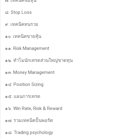
๗. เทคนิคซื้อหุ้น
๘. Stop Loss
๙. เทคนิคทนรวย
๑๐. เทคนิคขายหุ้น
๑๑. Risk Management
๑๒. ทำไมนักเทรดส่วนใหญ่ขาดทุน
๑๓. Money Management
๑๔. Position Sizing
๑๕. แผนการเทรด
๑๖. Win Rate, Risk & Reward
๑๗. รวมเทคนิคปั้นพอร์ต
๑๘. Trading psychology