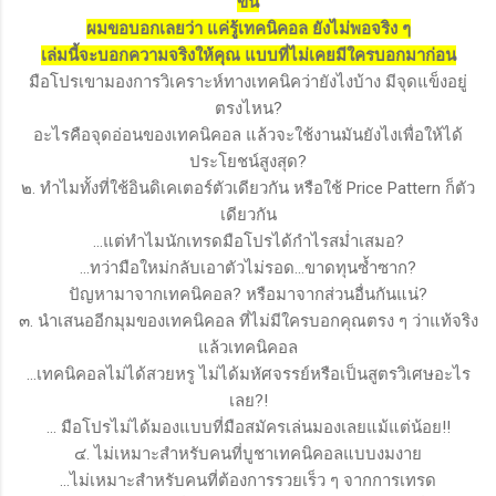
ขึ้น
ผมขอบอกเลยว่า แค่รู้เทคนิคอล ยังไม่พอจริง ๆ
เล่มนี้จะบอกความจริงให้คุณ แบบที่ไม่เคยมีใครบอกมาก่อน
มือโปรเขามองการวิเคราะห์ทางเทคนิคว่ายังไงบ้าง มีจุดแข็งอยู่
ตรงไหน?
อะไรคือจุดอ่อนของเทคนิคอล แล้วจะใช้งานมันยังไงเพื่อให้ได้
ประโยชน์สูงสุด?
๒. ทำไมทั้งที่ใช้อินดิเคเตอร์ตัวเดียวกัน หรือใช้ Price Pattern ก็ตัว
เดียวกัน
...แต่ทำไมนักเทรดมือโปรได้กำไรสม่ำเสมอ?
...ทว่ามือใหม่กลับเอาตัวไม่รอด...ขาดทุนซ้ำซาก?
ปัญหามาจากเทคนิคอล? หรือมาจากส่วนอื่นกันแน่?
๓. นำเสนออีกมุมของเทคนิคอล ที่ไม่มีใครบอกคุณตรง ๆ ว่าแท้จริง
แล้วเทคนิคอล
...เทคนิคอลไม่ได้สวยหรู ไม่ได้มหัศจรรย์หรือเป็นสูตรวิเศษอะไร
เลย?!
... มือโปรไม่ได้มองแบบที่มือสมัครเล่นมองเลยแม้แต่น้อย!!
๔. ไม่เหมาะสำหรับคนที่บูชาเทคนิคอลแบบงมงาย
...ไม่เหมาะสำหรับคนที่ต้องการรวยเร็ว ๆ จากการเทรด