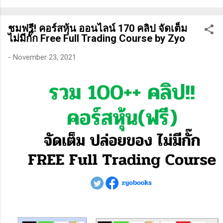
ทางเทคนิคหรือปัจจัยพื้นฐาน การสแกนหุ้นที่มีศักยภาพเป็นผู้ชนะ
ในอนาคต การลงรายละเอียดในการวิเคราะห์นี้จะช่วยให้คุณ
ชมฟรี! คอร์สหุ้น ออนไลน์ 170 คลิป จัดเต็ม
สามารถเข้าใจตลาดและรู้จักจังหวะที่เหมาะสมในการเข้าเทรด . -
ไม่มีกั๊ก Free Full Trading Course by Zyo
วิธีการที่พิสูจน์แล้วว่าทำเงินได้จริงและทำซ้ำได้ตลอด (Method):
การมีระบบหรือกลยุทธ์ที่ชัดเจนในการเทรดเป็นสิ่งสำคัญ เพราะจะ
-
November 23, 2021
ช่วยให้คุณไม่หลงลืมแนวทางที่ได้ผลในอดีตและสามารถปรับ
ใช้ได้เมื่อตลาดมีการเปลี่ยนแปลง . - ความอดทน (Patience): การ
รอคอยและไม่รีบร้อนถือเป็นคุณสมบัติที่สำคัญในนักเทรด ความ
อดทนช่วยให้คุณสามารถทนต่อความผันผวนของตลาดและรอคอย
จังหวะที่ดี...