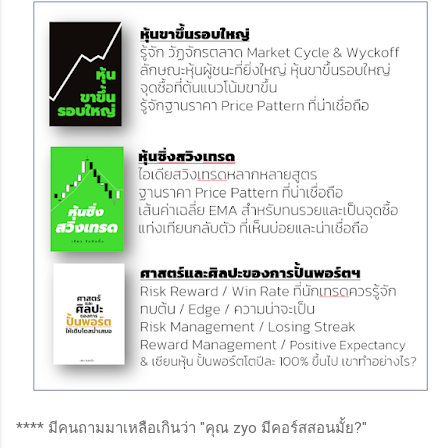
**** มีคนถามมาเหลือเกินว่า "คุณ zyo มีคอร์สสอนมั้ย?"