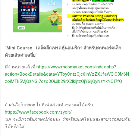
"Mini Course : เคล็ดลึกเทรดหุ้นอเมริกา สำหรับคนพอร์ตเล็ก
ด้วยเส้นค่าเฉลี่ย"
มีจำหน่ายแล้วที่
https://www.mebmarket.com/index.php?
action=BookDetails&data=YToyOntzOjc6InVzZXJfaWQiO3M6N
zoiMTk5MjQzNSI7czo3OiJib29rX2lkIjtzOjY6IjQyNzYxNCI7fQ
ถ้าสนใจก็ inbox ไปที่เฟสส่วนตัวของผมได้ครับ
https://www.facebook.com/zyoit/
ปล. จะมีการสัมภาษณ์ก่อนนะ ว่าพร้อมแค่ไหนและสามารถสอนกัน
ได้หรือไม่