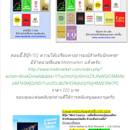
ตอนนี้ อีบุ๊ก "EQ ความได้เปรียบทางอารมณ์สำหรับนักเทรด"
มีจำหน่ายที่แอพ Mebmarket แล้วครับ
http://www.mebmarket.com/index.php?
action=BookDetails&data=YToyOntzOjc6InVzZXJfaWQiO3M6Nz
oiMTk5MjQzNSI7czo3OiJib29rX2lkIjtzOjY6IjI4MzE5NiI7fQ
ราคา 220 บาท
ขอบคุณแฟนคลับทุกท่านที่ให้การสนับสนุนผลงานครับ