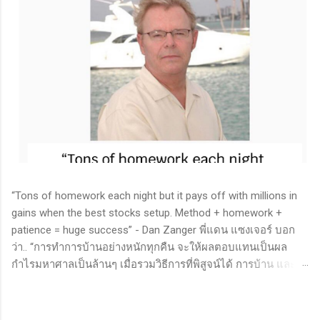
“Tons of homework each night but it pays off with millions in
gains when the best stocks setup. Method + homework +
patience = huge success” - Dan Zanger พี่แดน แซงเจอร์ บอก
ว่า.. “การทำการบ้านอย่างหนักทุกคืน จะให้ผลตอบแทนเป็นผล
กำไรมหาศาลเป็นล้านๆ เมื่อรวมวิธีการที่พิสูจน์ได้ การบ้าน และ
ความอดทนเข้าด้วยกันแล้ว ก็จะนำไปสู่ความสำเร็จที่ยิ่งใหญ่” . -
ทำการบ้าน (Homework): หมายถึงการศึกษาวิจัย วิเคราะห์ข้อมูล
ของหุ้นต่างๆ ทุกวัน ไม่ว่าจะเป็นการติดตามข่าวสาร การวิเคราะห์