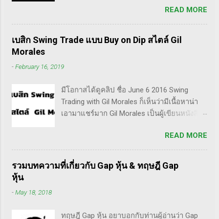
มากสุด งานเอกสารธุรกรรมธนาคารก็ยังคงตัว
READ MORE
หน้านี้ตั้งใจจะเป็น Trader แล้วต่อมาก็เปลี่ยนใจ
งานพิมพ์ก็ยงดี เป็นโครงการระยะยาว New
อยากเป็น Invester ไปซะงั้น เผื่อใครไม่เข้าใจ
products - ทำ packaging แนวใหม่ ที่...
Trader คือลักษณะการเทรดที่ ไม่ถือยาว ซื้อแล้ว
เบสิก Swing Trade แบบ Buy on Dip สไตล์ Gil
ขายในระยะเวลาหนึ่ง ที่สำคัญความเป็น
Morales
เทรดเดอร์คือ การเคารพกฎของตัวเอง โดย
-
February 16, 2019
เฉพาะ stop loss แค่ราคาร่วงถึง 10% ก็ต้อง
ตัดขาดทุนตามระบบแล้วครับ ส่วน Invester ก็
มีโอกาสได้ดูคลิป ชื่อ June 6 2016 Swing
หมายความถึงนักลงทุน พวกเขามองระยะยาว
Trading with Gil Morales ก็เห็นว่ามีเนื้อหาน่า
ไม่สนใจต่อความผันผวนของราคาในระยะสั้น
เอามาแชร์มาก Gil Morales เป็นผู้เขียนหนังสือ
อย่างวอเรน บัฟเฟต์ บอกว่า "คุณไม่ควรอยู่ใน
หลายเล่ม ที่ดัๆและท่านน่าจะได้อ่านเวอร์ชั่น
ตลาดหุ้น นอกเสียจากจะสามารถนั่งมองหุ้นที่
READ MORE
ภาษาไทยในอีกไม่นานก็คือชื่อ "Trade Like an
คุณถือมีราคาลดลง 50% โดยไม่ตื่นตระหนก"
O'Neil Disciple: How We Made Over 18,000%
ดังนั้น invester นั้น จะไม่ตระหนกเมื่อราคาหุ้น
in the Stock Market" ที่เขียนร่วมกับ Dr.Chris
ร่วงทำให้เขาต้องขาดทุนไปแค่ 10% เอง แต่
รวมบทความที่เกี่ยวกับ Gap หุ้น & ทฤษฎี Gap
Kacher อีกเล่มก็คือ In The Trading Cockpit
trader ทนไม่ได้แล้ว ต้องทำอะไรสักอย่าง
หุ้น
with the O'Neil Disciples: Strategies that
สาเหตุที่ทำให้เทรดเดอร์เจ๊งหุ้น ต้องเสียเงิน
-
May 18, 2018
Made Us 18,000% in the Stock Market และ
ขาดทุนไปมากมาย ทำลายเงินในพอร์ตให้เสีย
นอกจากนี้ก็ได้เขียนร่วมกันกับอาจารย์อย่าง วิล
หายมากที่สุด ประการหนึ่งก็คือเรื่องนี้แหละครับ
ทฤษฎี Gap หุ้น อยาบอกกับท่านผู้อ่านว่า Gap
เลี่ยม โอนีล ชื่อ How to Make Money Selling