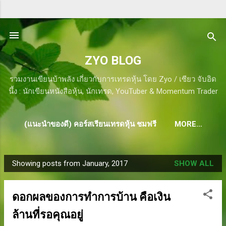
Skip to main content
ZYO BLOG
รวมงานเขียนบ้าพลัง เกี่ยวกับการเทรดหุ้น โดย Zyo / เซียว จับอิด
นึ้ง : นักเขียนหนังสือหุ้น, นักเทรด, YouTuber & Momentum Trader
(แนะนำของดี) คอร์สเรียนเทรดหุ้น ชมฟรี
MORE…
Showing posts from January, 2017
SHOW ALL
P
o
s
ดอกผลของการทำการบ้าน คือเงิน
t
ล้านที่รอคุณอยู่
s