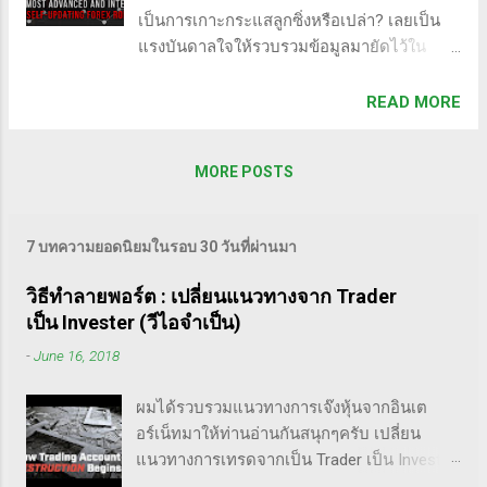
แทบทุกครั้ง ไม่ได้ว่าสูตรที่ว่ามามันไม่ดีนะ แต่
เป็นการเกาะกระแสลูกซิ่งหรือเปล่า? เลยเป็น
อาจจะเป็นเพราะแนวคิดเหล่านั้นมันซับซ้อน
แรงบันดาลใจให้รวบรวมข้อมูลมายัดไว้ใน
เกินที่สมองขี้เลื่อยอย่างผมสามารถเข้าใจได้
โพสต์นี้ จะได้เอาไว้เป็นข้อมูลอ้างอิง เริ่มจาก
กระมัง จึงเอาไปประยุกต์ใช้จริงและเหมาะกับ
คลิป OPPDAY Q3/2559 ที่ผ่านมาอยู่ในธุรกิจ
READ MORE
จริตของตัวเองได้ เลยค้นต่อ ก็ไปพบหลักการ
ตะวันตกดิน คือสิ่งพิมพ์, บริหารคลัง แต่ก็
เบสิคของการกลับตัวของแนวโน้มอย่างง่ายๆ
พยายามหาตลาดใหม่คือ ต่างประเทศ พม่า ลาว
ค...
MORE POSTS
กัมพูชา โดยเน้นโปรดักท์ที่รักสิ่งแวดล้อมเป็น
หลัก ทำสินค้าใหม่คือ packaging อีกประเภทคือ
ลาเบล ที่ไปร่วมทุนกับบริษัท Wellco จาก
7 บทความยอดนิยมในรอบ 30 วันที่ผ่านมา
ประเทศญี่ปุ่น ในการทำธุรกิจผลิต Label คาด
ว่าจะมีรายได้ดีขึ้นในอนาคต รายละเอียดของ
วิธีทำลายพอร์ต : เปลี่ยนแนวทางจาก Trader
Business Update การบุกตลาด CLMV เป็น
เป็น Invester (วีไอจำเป็น)
โอกาส - กัมพูชากำลังเริ่มต้นปี 2560 จะมี
-
June 16, 2018
ประกาศข่าวการร่วทุนกับต่างประเทศ น่าจะ
สร้างความฮือฮาพอสมควร ถือว่าเป็นงานใหญ่
ผมได้รวบรวมแนวทางการเจ๊งหุ้นจากอินเต
น่าสนใจ - ลาวทำรายได้แล้ว จะโตได้อีก - เมีย
อร์เน็ทมาให้ท่านอ่านกันสนุกๆครับ เปลี่ยน
นม่าร์ กำลังเริ่ม ปี 60 จะรู้ว่าอะไรบ้างที่ทำได้ -
แนวทางการเทรดจากเป็น Trader เป็น Invester
backlog การบริหารคลังที่กินส่วนแบ่งตลาด
กลางทาง คลิปนี้เขาบอกว่า การเปลี่ยนจากก่อน