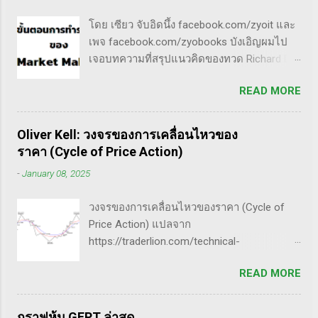
sideway เพื่อเก็บหุ้น โดยจะถูกกระชากขึ้นและ
(Homework): หมายถึงการศึกษาวิจัย วิเคราะห์
ตบลง เป็นรูปแบบเวฟ complex ประเภท
โดย เซียว จับอิดนึ้ง facebook.com/zyoit และ
ข้อมูลของหุ้นต่างๆ ทุกวัน ไม่ว่าจะเป็นการ
double three Breakaway gap เป็นการกระโดด
เพจ facebook.com/zyobooks บังเอิญผมไป
ติดตามข่าวสาร การวิเคราะห์ทางเทคนิคหรือ
ข้ามเวฟสอง...
เจอบทความที่สรุปแนวคิดของทวด Richard D.
ปัจจัยพื้นฐาน การสแกนหุ้นที่มีศักยภาพเป็นผู้
Wyckoff ,ผู้ซึ่งเป็นหนึ่งในแรงบันดาลใจของตัว
ชนะในอนาคต การลงรายละเอียดในการ
READ MORE
ผมเอง, ก็เลยอดตื่นใจไม่ได้กับข้อมูลที่เขาเขียน
วิเคราะห์นี้จะช่วยให้คุณสามารถเข้าใจตลาด
ถึง " How Manipulators Operate " ซึีงผม
และรู้จักจังหวะที่เหมาะสมในการเข้าเทรด . -
ตีความว่ามันน่าเป็น " ขั้นตอนการทำราคาของ
วิธีการที่พิสูจน์แล้วว่าทำเงินได้จริงและทำซ้ำได้
Oliver Kell: วงจรของการเคลื่อนไหวของ
Market Maker " พอได้สแกนคร่าวๆแล้วก็รู้สึกว่า
ตลอด (Method): การมีระบบหรือกลยุทธ์ที่
ราคา (Cycle of Price Action)
น่าสนใจ เลยพยายามแปลให้ตัวเองรู้เรื่อง แม้ว่า
ชัดเจนในการเทรดเป็นสิ่งสำคัญ เพราะจะช่วย
-
January 08, 2025
ภาษาของแกจะอยู่ในระดับที่ตัวผมเองเข้าถึง
ให้คุณไม่หลงลืมแนวทางที่ได้ผลในอดีตและ
ยากมาก แต่ก็ด้วยความอยากรู้จึงพยายามคั้น
สามารถปรับใช้ได้เมื่อตลาดมีการเปลี่ยนแปลง .
วงจรของการเคลื่อนไหวของราคา (Cycle of
เอาเฉพาะเนื้อๆ ที่แม้อาจจะไม่เป๊ะตามใจความ
- ความอดทน (Patience): การรอคอยและไม่รีบ
Price Action) แปลจาก
ที่เขาพยายามสื่อ แต่ก็น่าจะพอเห็นภาพได้ใน
ร้อนถือเป็นคุณสมบัติที่สำคัญในนักเทรด ความ
https://traderlion.com/technical-
ระดับหนึ่งครับ ใครที่ภาษาอังกฤษคล่องๆ ก็ไป
อดทนช่วยให้คุณสามารถทนต่อความผันผวน
analysis/chart-patterns/cycle-of-price-
อ่านต้นฉบับได้ที่ลิ้งค์นี้นะ
ของตลาดและรอคอยจังหวะที่ดี...
READ MORE
action-by-oliver-kell/ Oliver Kell เป็นนักเทรดที่
https://whatheheckaboom.wordpress.com/2
ประสบความสำเร็จอย่างยิ่งใหญ่ โดยเขาทำผล
013/01/21/book-review-of-stock-market-
ตอบแทนได้ถึง 941% ในการแข่งขันเทรด U.S.
technique-number-one-by-richard-d-
กราฟหุ้น GFPT ล่าสุด