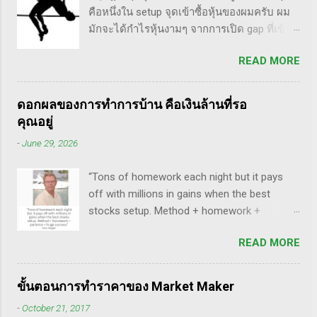
ตอนแรกซื้อหุ้น เพราะต้องการเล่นแบบเทรดเดิ้ง
คือหนึ่งใน setup จุดเข้าซื้อหุ้นของผมครับ ผม
Stocks Short อีกด้วย ผมเองก็เคยแปลงานของ
คือ ซื้อมาขายไปในกรอบเวลาหนึ...
มักจะได้กำไรหุ้นงามๆ จากการเปิด gap ที่เข้า
แกแบบมั่วๆ หลายเรื่องด้วยกันนะ อาทิ -
สูตร breakaway gap อยู่หลายตัว ฉะนั้น ถ้าหุ้นที่
Voodoo - ทรงหุ้นซิ่ง ราคาย่อ วอลุ่มหาย - สรุป
READ MORE
ผมทำการบ้าน มันส่งสัญญาณซื้อ แบบเปิด gap
กฎ Pocket Pivot Buy Point 10 ข้อ สรุปก็คือ ผม
ผมจะชอบมาก แต่ถึงกระนั้น มันก็ไม่ได้เป๊ะทุก
เป็นแฟนคลับของแกนั่นเองครับ ง่ายๆเลย ที่
ตัวนะครับ มีล้มเหลวเกินครึ่ง เราต้องคอยคัดตัว
ชอบเพราะเราต่างมีอาจารย์ร่วมกันก็คือ ปู่โอ
ดอกผลของการทำการบ้าน คือเงินล้านที่รอ
ที่ไม่ดีออก เหลือตัวเจ๋งๆ แรงๆ ให้มันวิ่งทำเงิน
นีล, ทวดลิเวอร์มอร์ และทวด Wyckoff นั่นเอง
คุณอยู่
ให้เราไป ทฤษฎี gap หุ้น ทริกเด็ดๆ เรื่อง Gap
(คือผมเอามาอ้างแบบเกาะกระแสน่ะ เขาไม่รู้
-
June 29, 2026
จากคุณน้ำผึ้ง สัตตารัมย์ เป็นการ Live ครั้งแรก
เห็นอะไรด้วยหรอก) พอได้เห็นคลิปของแกเข้า
ของเธอ ที่แสดงให้เห็นภาพคลื่นแบบต่างๆ อีเลีย
แถมพูดถึงเรื่อง swing trade ด้วย จึงอดสนใจไม่
“Tons of homework each night but it pays
ตเวฟจะศักดิ์สิทธิ์เมื่อเอามาใช้ร่วมกับวอลุ่ม ใน
ได้ครับ คลิปนี้นะ...
off with millions in gains when the best
คลิปนี้เธอจัดเต็มเรื่องของ gap ซึ่งถือว่าครบ
stocks setup. Method + homework +
เครื่องเอามากๆ ทฤษฎี gap ที่เกี่ยวข้องกับเวฟ มี
patience = huge success” - Dan Zanger พี่
ดังนี้ Common gap ในเวฟสอง(sideway)เป็น
READ MORE
แดน แซงเจอร์ บอกว่า.. “การทำการบ้านอย่าง
สัญญาณการเก็บหุ้นของเจ้ามือที่หวงของ เพราะ
หนักทุกคืน จะให้ผลตอบแทนเป็นผลกำไร
เขาจะตบขึ้น/ลงเพื่อให้เม่าคายหุ้นคืน ยิ่งมีเยอะ
มหาศาลเป็นล้านๆ เมื่อรวมวิธีการที่พิสูจน์ได้
ยิ่งน่าสนใจ gap ประเภทนี้มักจะมีการลงมาปิด
ขั้นตอนการทำราคาของ Market Maker
การบ้าน และความอดทนเข้าด้วยกันแล้ว ก็จะ
ในเวลาอีกไม่นาน เพราะราคายังอยู่ในกรอบ
-
October 21, 2017
นำไปสู่ความสำเร็จที่ยิ่งใหญ่” . - ทำการบ้าน