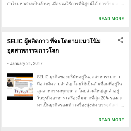
กำไรมหาศาลเป็นล้านๆ เมื่อรวมวิธีการที่พิสูจน์ได้ การบ้าน และ
ความอดทนเข้าด้วยกันแล้ว ก็จะนำไปสู่ความสำเร็จที่ยิ่งใหญ่” . -
ทำการบ้าน (Homework): หมายถึงการศึกษาวิจัย วิเคราะห์
READ MORE
ข้อมูลของหุ้นต่างๆ ทุกวัน ไม่ว่าจะเป็นการติดตามข่าวสาร การ
วิเคราะห์ทางเทคนิคหรือปัจจัยพื้นฐาน การสแกนหุ้นที่มีศักยภาพ
เป็นผู้ชนะในอนาคต การลงรายละเอียดในการวิเคราะห์นี้จะช่วย
SELIC ผู้ผลิตกาว ที่จะโตตามแนวโน้ม
ให้คุณสามารถเข้าใจตลาดและรู้จักจังหวะที่เหมาะสมในการเข้า
อุตสาหกรรมกาวโลก
เทรด . - วิธีการที่พิสูจน์แล้วว่าทำเงินได้จริงและทำซ้ำได้ตลอด
(Method): การมีระบบหรือกลยุทธ์ที่ชัดเจนในการเทรดเป็นสิ่ง
-
January 31, 2017
สำคัญ เพราะจะช่วยให้คุณไม่หลงลืมแนวทางที่ได้ผลในอดีต
และสามารถปรับใช้ได้เมื่อตลาดมีการเปลี่ยนแปลง . - ความ
SELIC ธุรกิจของบริษัทอยู่ในอุตสาหกรรมกาว
อดทน (Patience): การรอคอยและไม่รีบร้อนถือเป็นคุณสมบัติที่
ถือว่ามีความสำคัญ โดยใช้เป็นตัวเชื่อมที่อยู่ใน
สำคัญในนักเทรด ความอดทนช่วยให้คุณสามารถทนต่อความ
อุตสาหกรรมทุกขนาด โดยส่วนใหญ่ลูกค้าอยู่
ผันผวนของตลาดและรอคอยจังหวะที่ดี...
ในธุรกิจอาหาร เครื่องดื่มมากที่สุด 20% รองลง
มาเป็นธุรกิจรองเท้า เครื่องนุ่งห่ม บรรจุภัณฑ์
และเฟอร์นิเจอร์ ซึ่งมีการกระจายกลุ่มลูกค้า
ค่อนข้างมากและมีโอกาสการขยายฐานลูกค้า
READ MORE
เพิ่มในทุกอุตสาหกรรม ลูกค้าที่หลากหลายจะ