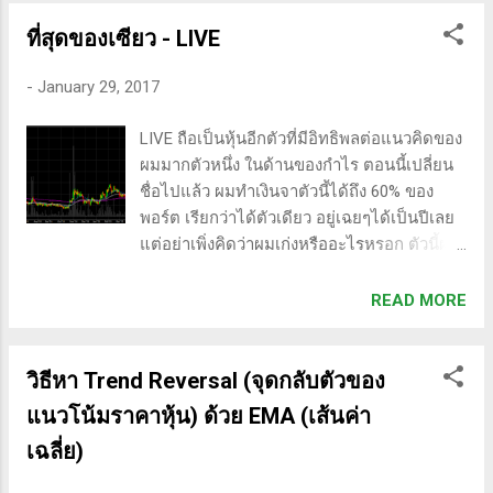
ช่วยลดความเสี่ยงความผันผวนในแต่ละ
อุตสาหกรรมด้วย อย่างที่ทราบกัน, กาวเป็น
ที่สุดของเซียว - LIVE
สินค้าที่ใช้แล้วหมดไป ลูกค้าต้องซื้อซ้ำเป็น
-
January 29, 2017
ประจำ ถือเป็นสินค้าที่ดีในมุมมองของนักลงทุน
เพราะมันมีโอกาสเติบโตได้ อีกประเด็นที่น่า
LIVE ถือเป็นหุ้นอีกตัวที่มีอิทธิพลต่อแนวคิดของ
สนใจ คือบริษัทได้ตัดสินใจโฟกัส ในการผลิต
ผมมากตัวหนึ่ง ในด้านของกำไร ตอนนี้เปลี่ยน
กาวเท่านั้น โดยการตัดธุรกิจที่นอกเหนือจาก
ชื่อไปแล้ว ผมทำเงินจาตัวนี้ได้ถึง 60% ของ
กาวออก และสินค้าที่ไม่ก่อให้เกิดกำไรออกไป
พอร์ต เรียกว่าได้ตัวเดียว อยู่เฉยๆได้เป็นปีเลย
ด้วย Click Here! ดังนั้นประเด็นที่น่าติดตามก็
แต่อย่าเพิ่งคิดว่าผมเก่งหรืออะไรหรอก ตัวนี้ผม
คือว่า จะโตได้แค่ไหน? ลูกค้ามีเยอะมั้ย? มี
ก็ "ซื้อตามเขาบอกมา" ย้อนไปเกือบๆ 3 ปีก่อน
อะไรที่สามารถทำให้ลูกค้า "ติดหนึบ" กับ
ผมเข้าไปดูตามเว็บบอร์ด ก็เห็นหลายคนโพสต์
ผลิตภัณฑ์ที่บริษัท ทำขึ้นมา? ข้อแรก, ผู้บริหาร
READ MORE
เชียร์ LIVE ว่าจะเป็นหนึ่งในหุ้น turnaround
บอกว่า ความต้องการใช้กาวโตขึ้นเรื่อยๆ โดย
ของปี ผมก็สนใจสิ จากที่อ่านหนังสือไอดอลของ
เฉพาะตลาดเอเชีย แอฟริกา และอเมริกา
ผม(ในขณะนั้น)เขาร่ำรวยจากหุ้นประเภทนี้
วิธีหา Trend Reversal (จุดกลับตัวของ
เพราะมีการเปลี่ยนมาใช้กาวมากขึ้น อีกอย่าง
หลายสิบเด้ง ผมก็เอาด้วย ก็แหม..เข้าสูตรทุก
ลูกค้าอุตสาหกรรมอาห...
แนวโน้มราคาหุ้น) ด้วย EMA (เส้นค่า
อย่าง - ราคาต่ำบาท - ราคาลงไปอยู่ที่ก้น -
เฉลี่ย)
นอนแช่นานๆ - มีสตอรี่คือจะเอาบริษัทลูกเข้า
ตลาด โดยมี 2 ตัว คือ "สเตรก้า" ให้บริการขุด