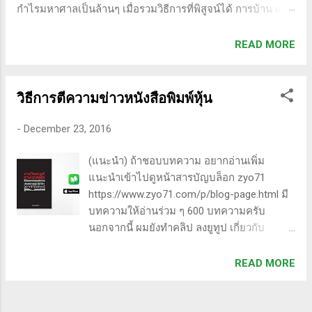
กำไรมหาศาลเป็นล้านๆ เมื่อรวมวิธีการที่พิสูจน์ได้ การบ้าน และ
ความอดทนเข้าด้วยกันแล้ว ก็จะนำไปสู่ความสำเร็จที่ยิ่งใหญ่” . -
ทำการบ้าน (Homework): หมายถึงการศึกษาวิจัย วิเคราะห์
READ MORE
ข้อมูลของหุ้นต่างๆ ทุกวัน ไม่ว่าจะเป็นการติดตามข่าวสาร การ
วิเคราะห์ทางเทคนิคหรือปัจจัยพื้นฐาน การสแกนหุ้นที่มีศักยภาพ
เป็นผู้ชนะในอนาคต การลงรายละเอียดในการวิเคราะห์นี้จะช่วย
วิธีการตีความข่าวหนังสือพิมพ์หุ้น
ให้คุณสามารถเข้าใจตลาดและรู้จักจังหวะที่เหมาะสมในการเข้า
เทรด . - วิธีการที่พิสูจน์แล้วว่าทำเงินได้จริงและทำซ้ำได้ตลอด
-
December 23, 2016
(Method): การมีระบบหรือกลยุทธ์ที่ชัดเจนในการเทรดเป็นสิ่ง
สำคัญ เพราะจะช่วยให้คุณไม่หลงลืมแนวทางที่ได้ผลในอดีต
(แนะนำ) ถ้าชอบบทความ อยากอ่านเพิ่ม
และสามารถปรับใช้ได้เมื่อตลาดมีการเปลี่ยนแปลง . - ความ
แนะนำเข้าไปดูหน้าสารบัญบล็อก zyo71
อดทน (Patience): การรอคอยและไม่รีบร้อนถือเป็นคุณสมบัติที่
https://www.zyo71.com/p/blog-page.html มี
สำคัญในนักเทรด ความอดทนช่วยให้คุณสามารถทนต่อความ
บทความให้อ่านร่วม ๆ 600 บทความครับ
ผันผวนของตลาดและรอคอยจังหวะที่ดี...
นอกจากนี้ ผมยังทำคลิป ลงยูทูป เกี่ยวกับ
จิตวิทยาการเทรด mindset อัพทุกวัน มีให้ชม
ทุกวัน
READ MORE
https://www.youtube.com/channel/UCTDoP5
zRI4hRETT_2SSlPag ทั้งหมด ฟรีครับ (ขอ
แนะนำงานเขียนใหม่ล่าสุดครับ) ๑. เล่มนี้จะ