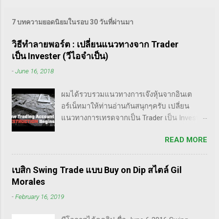
เปิดเผยอีกด้านของการเทรดแนวเทคนิคอล
7 บทความยอดนิยมในรอบ 30 วันที่ผ่านมา
จากมุมมองของนักเทรดประสบการณ์ 10-40 ปี
ว่าเขามองการวิเคราะห์ทางเทคนิคว่ายังไงบ้าง
วิธีทำลายพอร์ต : เปลี่ยนแนวทางจาก Trader
มีจุดแข็งอยู่ตรงไหน? อะไรคือจุดอ่อนของเท
เป็น Invester (วีไอจำเป็น)
คนิคอล แล้วจะใช้งานมันยังไงเพื่อให้ได้
ประโยชน์สูงสุด? ๒. ทำไมทั้งที่ใช้อินดิเคเตอร์
-
June 16, 2018
ตัวเดียวกัน หรือใช้ Price Pattern ก็ตัวเดียวกัน
...แต่ทำไมนักเทรดมือโปรได้กำไรสม่ำเสมอ?
ผมได้รวบรวมแนวทางการเจ๊งหุ้นจากอินเต
...ทว่ามือใหม่กลับเอาตัวไม่รอด...ขาดทุน
อร์เน็ทมาให้ท่านอ่านกันสนุกๆครับ เปลี่ยน
ซ้ำซาก? ปัญหามาจากเทคนิคอล? หรือมาจาก
แนวทางการเทรดจากเป็น Trader เป็น Invester
ส่วนอื่นกันแน่? ๓. นำเสนออีกมุมของเทคนิคอล
กลางทาง คลิปนี้เขาบอกว่า การเปลี่ยนจากก่อน
READ MORE
ที่ไม่มีใครบอกคุณตรง ๆ ว่าแท้จริงแล้วเทคนิ
หน้านี้ตั้งใจจะเป็น Trader แล้วต่อมาก็เปลี่ยนใจ
คอล ...เทคนิคอลไม่ได้สวยหรู ไม่ได้มหัศจรรย์
อยากเป็น Invester ไปซะงั้น เผื่อใครไม่เข้าใจ
หรือเป็นสูตรวิเศษอะไรเลย?! ... มือโปรไม่ได้
Trader คือลักษณะการเทรดที่ ไม่ถือยาว ซื้อแล้ว
เบสิก Swing Trade แบบ Buy on Dip สไตล์ Gil
มองแบบที่มือสมัครเล่นมองเลยแม้แต่น้อย!! ๔.
ขายในระยะเวลาหนึ่ง ที่สำคัญความเป็น
Morales
ไม่เหมาะสำหรับคนที...
เทรดเดอร์คือ การเคารพกฎของตัวเอง โดย
-
February 16, 2019
เฉพาะ stop loss แค่ราคาร่วงถึง 10% ก็ต้อง
ตัดขาดทุนตามระบบแล้วครับ ส่วน Invester ก็