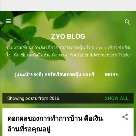
Skip to main content
ZYO BLOG
รวมงานเขียนบ้าพลัง เกี่ยวกับการเทรดหุ้น โดย Zyo / เซียว จับอิด
นึ้ง : นักเขียนหนังสือหุ้น, นักเทรด, YouTuber & Momentum Trader
(แนะนำของดี) คอร์สเรียนเทรดหุ้น ชมฟรี
MORE…
Showing posts from 2016
SHOW ALL
P
o
s
ดอกผลของการทำการบ้าน คือเงิน
t
ล้านที่รอคุณอยู่
s