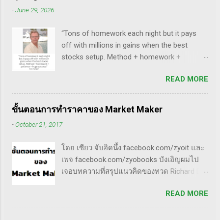
ให้เราไป ทฤษฎี gap หุ้น ทริกเด็ดๆ เรื่อง Gap
(คือผมเอามาอ้างแบบเกาะกระแสน่ะ เขาไม่รู้
-
June 29, 2026
จากคุณน้ำผึ้ง สัตตารัมย์ เป็นการ Live ครั้งแรก
เห็นอะไรด้วยหรอก) พอได้เห็นคลิปของแกเข้า
ของเธอ ที่แสดงให้เห็นภาพคลื่นแบบต่างๆ อีเลีย
แถมพูดถึงเรื่อง swing trade ด้วย จึงอดสนใจไม่
“Tons of homework each night but it pays
ตเวฟจะศักดิ์สิทธิ์เมื่อเอามาใช้ร่วมกับวอลุ่ม ใน
ได้ครับ คลิปนี้นะ...
off with millions in gains when the best
คลิปนี้เธอจัดเต็มเรื่องของ gap ซึ่งถือว่าครบ
stocks setup. Method + homework +
เครื่องเอามากๆ ทฤษฎี gap ที่เกี่ยวข้องกับเวฟ มี
patience = huge success” - Dan Zanger พี่
ดังนี้ Common gap ในเวฟสอง(sideway)เป็น
READ MORE
แดน แซงเจอร์ บอกว่า.. “การทำการบ้านอย่าง
สัญญาณการเก็บหุ้นของเจ้ามือที่หวงของ เพราะ
หนักทุกคืน จะให้ผลตอบแทนเป็นผลกำไร
เขาจะตบขึ้น/ลงเพื่อให้เม่าคายหุ้นคืน ยิ่งมีเยอะ
มหาศาลเป็นล้านๆ เมื่อรวมวิธีการที่พิสูจน์ได้
ยิ่งน่าสนใจ gap ประเภทนี้มักจะมีการลงมาปิด
ขั้นตอนการทำราคาของ Market Maker
การบ้าน และความอดทนเข้าด้วยกันแล้ว ก็จะ
ในเวลาอีกไม่นาน เพราะราคายังอยู่ในกรอบ
-
October 21, 2017
นำไปสู่ความสำเร็จที่ยิ่งใหญ่” . - ทำการบ้าน
sideway เพื่อเก็บหุ้น โดยจะถูกกระชากขึ้นและ
(Homework): หมายถึงการศึกษาวิจัย วิเคราะห์
ตบลง เป็นรูปแบบเวฟ complex ประเภท
โดย เซียว จับอิดนึ้ง facebook.com/zyoit และ
ข้อมูลของหุ้นต่างๆ ทุกวัน ไม่ว่าจะเป็นการ
double three Breakaway gap เป็นการกระโดด
เพจ facebook.com/zyobooks บังเอิญผมไป
ติดตามข่าวสาร การวิเคราะห์ทางเทคนิคหรือ
ข้ามเวฟสอง...
เจอบทความที่สรุปแนวคิดของทวด Richard D.
ปัจจัยพื้นฐาน การสแกนหุ้นที่มีศักยภาพเป็นผู้
Wyckoff ,ผู้ซึ่งเป็นหนึ่งในแรงบันดาลใจของตัว
ชนะในอนาคต การลงรายละเอียดในการ
READ MORE
ผมเอง, ก็เลยอดตื่นใจไม่ได้กับข้อมูลที่เขาเขียน
วิเคราะห์นี้จะช่วยให้คุณสามารถเข้าใจตลาด
ถึง " How Manipulators Operate " ซึีงผม
และรู้จักจังหวะที่เหมาะสมในการเข้าเทรด . -
ตีความว่ามันน่าเป็น " ขั้นตอนการทำราคาของ