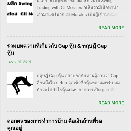
มีโอกาสได้ดูคลิป ชื่อ June 6 2016 Swing
หมายความถึงนักลงทุน พวกเขามองระยะยาว
Trading with Gil Morales ก็เห็นว่ามีเนื้อหาน่า
ไม่สนใจต่อความผันผวนของราคาในระยะสั้น
เอามาแชร์มาก Gil Morales เป็นผู้เขียนหนังสือ
อย่างวอเรน บัฟเฟต์ บอกว่า "คุณไม่ควรอยู่ใน
หลายเล่ม ที่ดัๆและท่านน่าจะได้อ่านเวอร์ชั่น
ตลาดหุ้น นอกเสียจากจะสามารถนั่งมองหุ้นที่
READ MORE
ภาษาไทยในอีกไม่นานก็คือชื่อ "Trade Like an
คุณถือมีราคาลดลง 50% โดยไม่ตื่นตระหนก"
O'Neil Disciple: How We Made Over 18,000%
ดังนั้น invester นั้น จะไม่ตระหนกเมื่อราคาหุ้น
in the Stock Market" ที่เขียนร่วมกับ Dr.Chris
ร่วงทำให้เขาต้องขาดทุนไปแค่ 10% เอง แต่
รวมบทความที่เกี่ยวกับ Gap หุ้น & ทฤษฎี Gap
Kacher อีกเล่มก็คือ In The Trading Cockpit
trader ทนไม่ได้แล้ว ต้องทำอะไรสักอย่าง
หุ้น
with the O'Neil Disciples: Strategies that
สาเหตุที่ทำให้เทรดเดอร์เจ๊งหุ้น ต้องเสียเงิน
-
May 18, 2018
Made Us 18,000% in the Stock Market และ
ขาดทุนไปมากมาย ทำลายเงินในพอร์ตให้เสีย
นอกจากนี้ก็ได้เขียนร่วมกันกับอาจารย์อย่าง วิล
หายมากที่สุด ประการหนึ่งก็คือเรื่องนี้แหละครับ
ทฤษฎี Gap หุ้น อยาบอกกับท่านผู้อ่านว่า Gap
เลี่ยม โอนีล ชื่อ How to Make Money Selling
ตอนแรกซื้อหุ้น เพราะต้องการเล่นแบบเทรดเดิ้ง
คือหนึ่งใน setup จุดเข้าซื้อหุ้นของผมครับ ผม
Stocks Short อีกด้วย ผมเองก็เคยแปลงานของ
คือ ซื้อมาขายไปในกรอบเวลาหนึ...
มักจะได้กำไรหุ้นงามๆ จากการเปิด gap ที่เข้า
แกแบบมั่วๆ หลายเรื่องด้วยกันนะ อาทิ -
สูตร breakaway gap อยู่หลายตัว ฉะนั้น ถ้าหุ้นที่
Voodoo - ทรงหุ้นซิ่ง ราคาย่อ วอลุ่มหาย - สรุป
READ MORE
ผมทำการบ้าน มันส่งสัญญาณซื้อ แบบเปิด gap
กฎ Pocket Pivot Buy Point 10 ข้อ สรุปก็คือ ผม
ผมจะชอบมาก แต่ถึงกระนั้น มันก็ไม่ได้เป๊ะทุก
เป็นแฟนคลับของแกนั่นเองครับ ง่ายๆเลย ที่
ตัวนะครับ มีล้มเหลวเกินครึ่ง เราต้องคอยคัดตัว
ชอบเพราะเราต่างมีอาจารย์ร่วมกันก็คือ ปู่โอ
ดอกผลของการทำการบ้าน คือเงินล้านที่รอ
ที่ไม่ดีออก เหลือตัวเจ๋งๆ แรงๆ ให้มันวิ่งทำเงิน
นีล, ทวดลิเวอร์มอร์ และทวด Wyckoff นั่นเอง
คุณอยู่