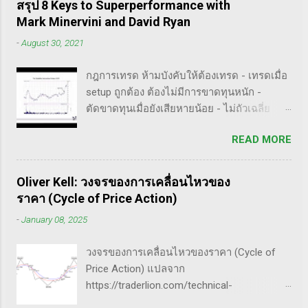
วิธีการที่พิสูจน์แล้วว่าทำเงินได้จริงและทำซ้ำได้
สรุป 8 Keys to Superperformance with
Market Maker " พอได้สแกนคร่าวๆแล้วก็รู้สึกว่า
ตลอด (Method): การมีระบบหรือกลยุทธ์ที่
Mark Minervini and David Ryan
น่าสนใจ เลยพยายามแปลให้ตัวเองรู้เรื่อง แม้ว่า
ชัดเจนในการเทรดเป็นสิ่งสำคัญ เพราะจะช่วย
-
August 30, 2021
ภาษาของแกจะอยู่ในระดับที่ตัวผมเองเข้าถึง
ให้คุณไม่หลงลืมแนวทางที่ได้ผลในอดีตและ
ยากมาก แต่ก็ด้วยความอยากรู้จึงพยายามคั้น
สามารถปรับใช้ได้เมื่อตลาดมีการเปลี่ยนแปลง .
กฎการเทรด ห้ามบังคับให้ต้องเทรด - เทรดเมื่อ
เอาเฉพาะเนื้อๆ ที่แม้อาจจะไม่เป๊ะตามใจความ
- ความอดทน (Patience): การรอคอยและไม่รีบ
setup ถูกต้อง ต้องไม่มีการขาดทุนหนัก -
ที่เขาพยายามสื่อ แต่ก็น่าจะพอเห็นภาพได้ใน
ร้อนถือเป็นคุณสมบัติที่สำคัญในนักเทรด ความ
ตัดขาดทุนเมื่อยังเสียหายน้อย - ไม่ถัวเฉลี่ย
ระดับหนึ่งครับ ใครที่ภาษาอังกฤษคล่องๆ ก็ไป
อดทนช่วยให้คุณสามารถทนต่อความผันผวน
ขาดทุน ทำตามกฎอย่างเคร่งครัด - ต้องมีระบบ
อ่านต้นฉบับได้ที่ลิ้งค์นี้นะ
ของตลาดและรอคอยจังหวะที่ดี...
READ MORE
เทรดของตนเอง และต้องตั้งกฏขึ้นมา - ต้องมี
https://whatheheckaboom.wordpress.com/2
วินัย ทำตามกฎ - ต้องอยู่ในขอบเขตความรู้/
013/01/21/book-review-of-stock-market-
สามารถในการแข่งขันตน - เทรดตาม setup ที่
technique-number-one-by-richard-d-
Oliver Kell: วงจรของการเคลื่อนไหวของ
คุ้นเคย - ห้ามถัวเฉลี่ยขาดทุน เป้าหมายของนัก
wyckoff/ ขั้นตอนการทำราคาของ Market
ราคา (Cycle of Price Action)
เทรดมืออาชีพ - ตัดขาดทุนให้เสียหายน้อยไว้
Maker 1) เลือกเป้าหมาย - ทำการทดสอบอย่าง
-
January 08, 2025
ก่อน - กินกำไรคำใหญ่(กว่าตัดขาดทุน) - ทบ
ต่อเนื่องเพื่อดูว่าตอบสนองต่อความกลัวหรือ
ต้นให้ได้มากที่สุด / หมุนรอบให้ได้เยอะที่สุด -
ความกล้า - ถ้าต้องการทำให้ตลาดวิ่งขึ้น, เขาจะ
วงจรของการเคลื่อนไหวของราคา (Cycle of
อยู่ในตลาดให้น้อยที่สุด 50% ของทั้งหมด
ทดสอบหุ้นนำตลาดที่มีความต้านทานน้อยสุด -
Price Action) แปลจาก
กุญแจ 4 ดอกเพื่อปั้นพอร์ตให้โตระเบิด ๑. จับ
ที่ต้องเลือกตัวที่มีความต้าน...
https://traderlion.com/technical-
จังหวะตลาด Price pattern ฐานราคา จะเกิดซ้ำ
analysis/chart-patterns/cycle-of-price-
รอยเสมอ ระบุให้ได้ ซื้อให้ถูกจังหวะ ฝึกสายตา