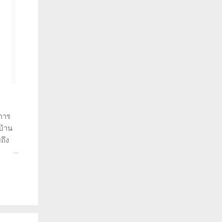
การ
บ้าน
ถึง
ราะห์
ว่าทำ
พราะ
วยให้