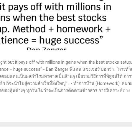
t but it pays off with millions in gains when the best stocks setup.
nce = huge success” - Dan Zanger พี่แดน แซงเจอร์ บอกว่า.. “การทำ
ลตอบแทนเป็นผลกำไรมหาศาลเป็นล้านๆ เมื่อรวมวิธีการที่พิสูจน์ได้ การ
 ก็จะนำไปสู่ความสำเร็จที่ยิ่งใหญ่” . - ทำการบ้าน (Homework): หมาย
ูลของหุ้นต่างๆ ทุกวัน ไม่ว่าจะเป็นการติดตามข่าวสาร การวิเคราะห์ทาง
ารสแกนหุ้นที่มีศักยภาพเป็นผู้ชนะในอนาคต การลงรายละเอียดในการวิเค
ตลาดและรู้จักจังหวะที่เหมาะสมในการเข้าเทรด . - วิธีการที่พิสูจน์แล้ว
 (Method): การมีระบบหรือกลยุทธ์ที่ชัดเจนในการเทรดเป็นสิ่งสำคัญ เ
างที่ได้ผลในอดีตและสามารถปรับใช้ได้เมื่อตลาดมีการเปลี่ยนแปลง . -
รอคอยและไม่รีบร้อนถือเป็นคุณสมบัติที่สำคัญในนักเทรด ความอดทนช่