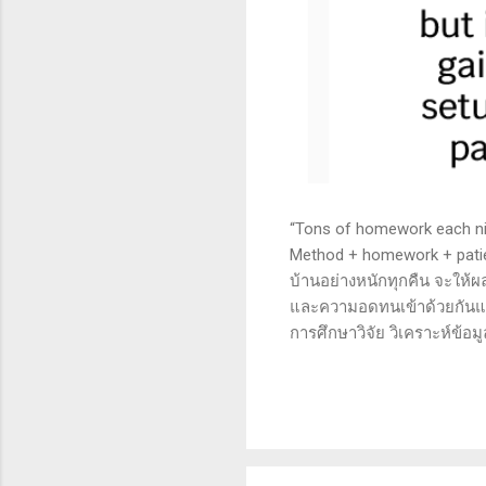
“Tons of homework each nigh
Method + homework + patie
บ้านอย่างหนักทุกคืน จะให้ผ
และความอดทนเข้าด้วยกันแล้ว
การศึกษาวิจัย วิเคราะห์ข้อม
เทคนิคหรือปัจจัยพื้นฐาน ก
นี้จะช่วยให้คุณสามารถเข้าใจ
เงินได้จริงและทำซ้ำได้ตลอด
จะช่วยให้คุณไม่หลงลืมแนวท
ความอดทน (Patience): การ