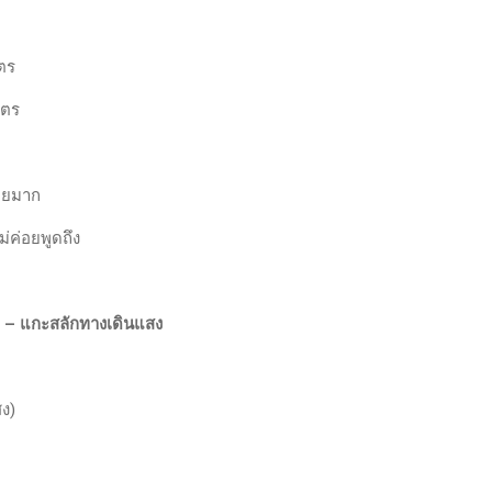
ตร
มตร
้อยมาก
ม่ค่อยพูดถึง
n – แกะสลักทางเดินแสง
สง)