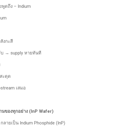
อยพูดถึง – Indium
dium
ังกะสี
ับ → supply หายทันที
บ
่สะดุด
 upstream เสมอ
านของทุกอย่าง (InP Wafer)
กลายเป็น Indium Phosphide (InP)