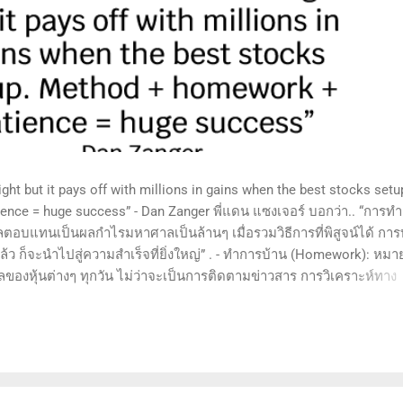
ht but it pays off with millions in gains when the best stocks setu
nce = huge success” - Dan Zanger พี่แดน แซงเจอร์ บอกว่า.. “การท
ลตอบแทนเป็นผลกำไรมหาศาลเป็นล้านๆ เมื่อรวมวิธีการที่พิสูจน์ได้ การ
 ก็จะนำไปสู่ความสำเร็จที่ยิ่งใหญ่” . - ทำการบ้าน (Homework): หมาย
ูลของหุ้นต่างๆ ทุกวัน ไม่ว่าจะเป็นการติดตามข่าวสาร การวิเคราะห์ทาง
ารสแกนหุ้นที่มีศักยภาพเป็นผู้ชนะในอนาคต การลงรายละเอียดในการวิเค
ตลาดและรู้จักจังหวะที่เหมาะสมในการเข้าเทรด . - วิธีการที่พิสูจน์แล้ว
 (Method): การมีระบบหรือกลยุทธ์ที่ชัดเจนในการเทรดเป็นสิ่งสำคัญ เ
างที่ได้ผลในอดีตและสามารถปรับใช้ได้เมื่อตลาดมีการเปลี่ยนแปลง . 
และไม่รีบร้อนถือเป็นคุณสมบัติที่สำคัญในนักเทรด ความอดทนช่วยให