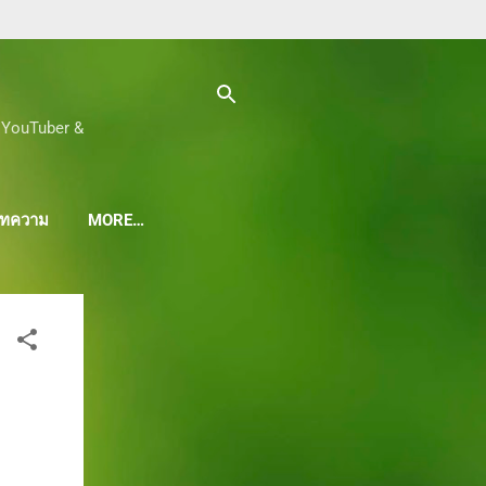
ด, YouTuber &
 บทความ
MORE…