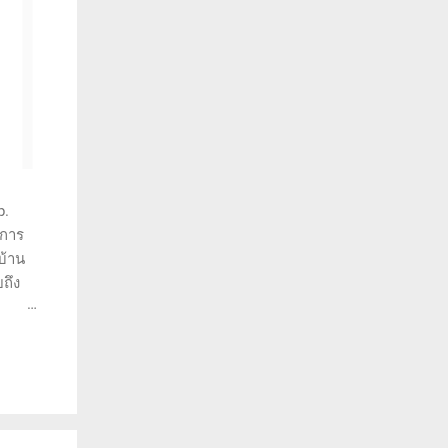
p.
ำการ
บ้าน
ถึง
ราะห์
ว่าทำ
พราะ
- ความ
้คุณ