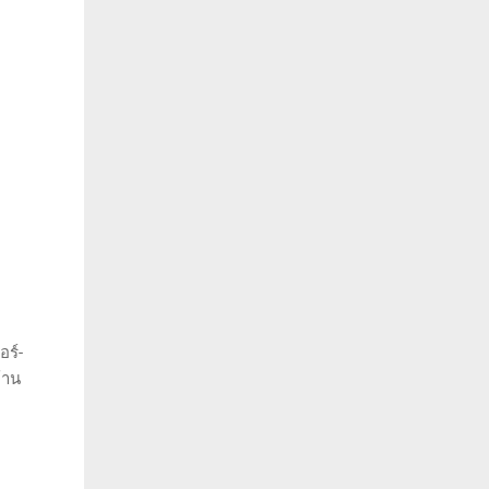
อร์-
้าน