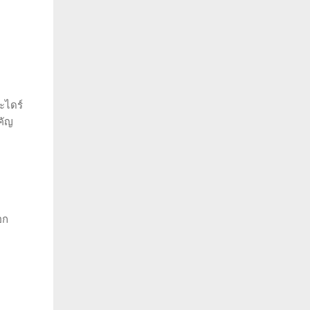
ะไดร์
คัญ
อก