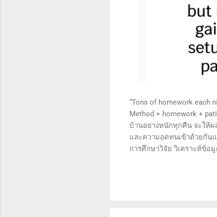
“Tons of homework each nig
Method + homework + patie
บ้านอย่างหนักทุกคืน จะให้ผ
และความอดทนเข้าด้วยกันแล้ว
การศึกษาวิจัย วิเคราะห์ข้อม
เทคนิคหรือปัจจัยพื้นฐาน ก
นี้จะช่วยให้คุณสามารถเข้าใจ
เงินได้จริงและทำซ้ำได้ตลอด
จะช่วยให้คุณไม่หลงลืมแนวท
อดทน (Patience): การรอคอย