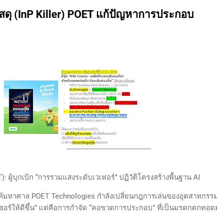
งตลาดและรอคอยจังหวะที่ดี...
ดุ (InP Killer) POET แก้ปัญหาการประกอบ
 ผู้บุกเบิก “การรวมแสงระดับเวเฟอร์” ปฏิวัติโครงสร้างพื้นฐาน AI
ิดท์มหาศาล POET Technologies กำลังเปลี่ยนกฎการเล่นของอุตสาหกร
ลเซอร์ให้ดีขึ้น” แต่คือการกำจัด “คอขวดการประกอบ” ที่เป็นมรดกตกทอ