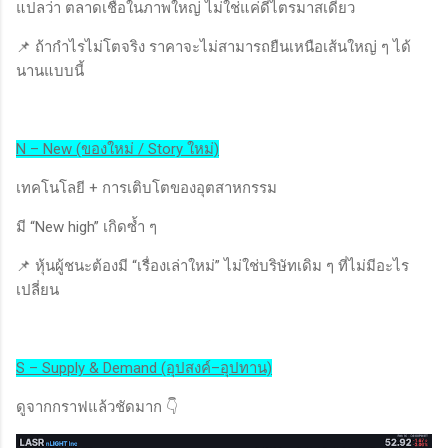
แปลว่า ตลาดเชื่อในภาพใหญ่ ไม่ใช่แค่ดีไตรมาสเดียว
📌 ถ้ากำไรไม่โตจริง ราคาจะไม่สามารถยืนเหนือเส้นใหญ่ ๆ ได้
นานแบบนี้
N – New (ของใหม่ / Story ใหม่)
เทคโนโลยี + การเติบโตของอุตสาหกรรม
มี “New high” เกิดซ้ำ ๆ
📌 หุ้นผู้ชนะต้องมี “เรื่องเล่าใหม่” ไม่ใช่บริษัทเดิม ๆ ที่ไม่มีอะไร
เปลี่ยน
S – Supply & Demand (อุปสงค์–อุปทาน)
ดูจากกราฟแล้วชัดมาก 👇