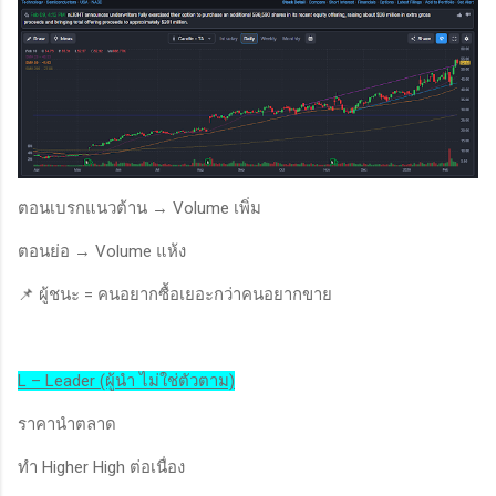
ตอนเบรกแนวต้าน → Volume เพิ่ม
ตอนย่อ → Volume แห้ง
📌 ผู้ชนะ = คนอยากซื้อเยอะกว่าคนอยากขาย
L – Leader (ผู้นำ ไม่ใช่ตัวตาม)
ราคานำตลาด
ทำ Higher High ต่อเนื่อง