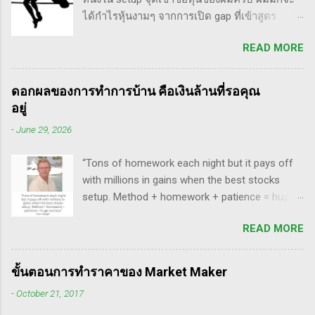
แปลงานของแกแบบมั่วๆ หลายเรื่องด้วยกันนะ
ได้กำไรหุ้นงามๆ จากการเปิด gap ที่เข้าสูตร
อาทิ - Voodoo - ทรงหุ้นซิ่ง ราคาย่อ วอลุ่มหาย -
breakaway gap อยู่หลายตัว ฉะนั้น ถ้าหุ้นที่ผม
สรุปกฎ Pocket Pivot Buy Point 10 ข้อ สรุปก็คือ
READ MORE
ทำการบ้าน มันส่งสัญญาณซื้อ แบบเปิด gap ผมจะ
ผมเป็นแฟนคลับของแกนั่นเองครับ ง่ายๆเลย ที่
ชอบมาก แต่ถึงกระนั้น มันก็ไม่ได้เป๊ะทุกตัวนะ
ชอบเพราะเราต่างมีอาจารย์ร่วมกันก็คือ ปู่โอนีล,
ครับ มีล้มเหลวเกินครึ่ง เราต้องคอยคัดตัวที่ไม่ดี
ทวดลิเวอร์มอร์ และทวด Wyckoff นั่นเอง (คือผม
ดอกผลของการทำการบ้าน คือเงินล้านที่รอคุณ
ออก เหลือตัวเจ๋งๆ แรงๆ ให้มันวิ่งทำเงินให้เราไป
เอามาอ้างแบบเกาะกระแสน่ะ เขาไม่รู้เห็นอะไร
อยู่
ทฤษฎี gap หุ้น ทริกเด็ดๆ เรื่อง Gap จากคุณน้ำผึ้ง
ด้วยหรอก) พอได้เห็นคลิปของแกเข้า แถมพูดถึง
-
June 29, 2026
สัตตารัมย์ เป็นการ Live ครั้งแรกของเธอ ที่แสดง
เรื่อง swing trade ด้วย จึงอดสนใจไม่ได้ครับ คลิป
ให้เห็นภาพคลื่นแบบต่างๆ อีเลียตเวฟจะศักดิ์สิทธิ์
นี้นะ...
“Tons of homework each night but it pays off
เมื่อเอามาใช้ร่วมกับวอลุ่ม ในคลิปนี้เธอจัดเต็ม
with millions in gains when the best stocks
เรื่องของ gap ซึ่งถือว่าครบเครื่องเอามากๆ ทฤษฎี
setup. Method + homework + patience = huge
gap ที่เกี่ยวข้องกับเวฟ มีดังนี้ Common gap ใน
success” - Dan Zanger พี่แดน แซงเจอร์ บอกว่า..
เวฟสอง(sideway)เป็นสัญญาณการเก็บหุ้นของเจ้า
READ MORE
“การทำการบ้านอย่างหนักทุกคืน จะให้ผล
มือที่หวงของ เพราะเขาจะตบขึ้น/ลงเพื่อให้เม่า
ตอบแทนเป็นผลกำไรมหาศาลเป็นล้านๆ เมื่อรวม
คายหุ้นคืน ยิ่งมีเยอะยิ่งน่าสนใจ gap ประเภทนี้มัก
วิธีการที่พิสูจน์ได้ การบ้าน และความอดทนเข้า
จะมีการลงมาปิดในเวลาอีกไม่นาน เพราะราคายัง
ขั้นตอนการทำราคาของ Market Maker
ด้วยกันแล้ว ก็จะนำไปสู่ความสำเร็จที่ยิ่งใหญ่” . -
อยู่ในกรอบ sideway เพื่อเก็บหุ้น โดยจะถูก
-
October 21, 2017
ทำการบ้าน (Homework): หมายถึงการศึกษาวิจัย
กระชากขึ้นและตบลง เป็นรูปแบบเวฟ complex