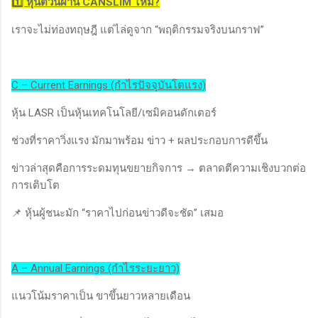
1️⃣ หุ้นตัวนี้ผ่าน CANSLIM ไหม?
เราจะไม่ท่องทฤษฎี แต่ไล่ดูจาก “พฤติกรรมจริงบนกราฟ”
C – Current Earnings (กำไรปัจจุบันโตแรง)
หุ้น LASR เป็นหุ้นเทคโนโลยี/เซมิคอนดักเตอร์
ช่วงที่ราคาวิ่งแรง มักมาพร้อม ข่าว + ผลประกอบการดีขึ้น
ข่าวล่าสุดคือการระดมทุนขยายกิจการ → ตลาดตีความเชิงบวกต่อ
การเติบโต
📌 หุ้นผู้ชนะมัก “ราคาไปก่อนข่าวดีจะชัด” เสมอ
A – Annual Earnings (กำไรระยะยาว)
แนวโน้มราคาเป็น ขาขึ้นยาวหลายเดือน