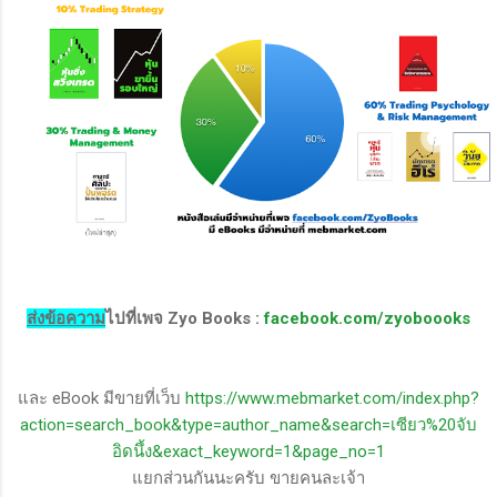
ส่งข้อความ
ไปที่เพจ Zyo Books :
facebook.com/zyoboooks
และ eBook มีขายที่เว็บ
https://www.mebmarket.com/index.php?
action=search_book&type=author_name&search=เซียว%20จับ
อิดนึ้ง&exact_keyword=1&page_no=1
แยกส่วนกันนะครับ ขายคนละเจ้า