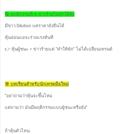
🔁 พฤติกรรมที่ 4: ข่าวร้ายไม่ทำให้พัง
มีข่าว Dilution แต่ราคายังยืนได้
หุ้นอ่อนแอจะร่วงแรงทันที
👉 หุ้นผู้ชนะ = ข่าวร้ายแค่ “ทำให้พัก” ไม่ได้เปลี่ยนเทรนด์
🎯 บทเรียนสำหรับนักเทรดมือใหม่
“อย่าถามว่าหุ้นจะขึ้นไหม
แต่ถามว่า มันมีพฤติกรรมแบบผู้ชนะหรือยัง”
ถ้าหุ้นตัวไหน: