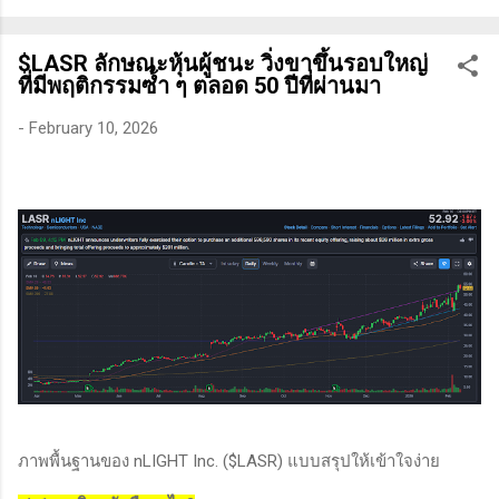
ทางเทคนิคหรือปัจจัยพื้นฐาน การสแกนหุ้นที่มีศักยภาพเป็นผู้ชนะ
ในอนาคต การลงรายละเอียดในการวิเคราะห์นี้จะช่วยให้คุณ
$LASR ลักษณะหุ้นผู้ชนะ วิ่งขาขึ้นรอบใหญ่
สามารถเข้าใจตลาดและรู้จักจังหวะที่เหมาะสมในการเข้าเทรด . -
ที่มีพฤติกรรมซ้ำ ๆ ตลอด 50 ปีที่ผ่านมา
วิธีการที่พิสูจน์แล้วว่าทำเงินได้จริงและทำซ้ำได้ตลอด (Method):
การมีระบบหรือกลยุทธ์ที่ชัดเจนในการเทรดเป็นสิ่งสำคัญ เพราะจะ
-
February 10, 2026
ช่วยให้คุณไม่หลงลืมแนวทางที่ได้ผลในอดีตและสามารถปรับ
ใช้ได้เมื่อตลาดมีการเปลี่ยนแปลง . - ความอดทน (Patience): การ
รอคอยและไม่รีบร้อนถือเป็นคุณสมบัติที่สำคัญในนักเทรด ความ
อดทนช่วยให้คุณสามารถทนต่อความผันผวนของตลาดและรอคอย
จังหวะที่ดี...
ภาพพื้นฐานของ nLIGHT Inc. ($LASR) แบบสรุปให้เข้าใจง่าย