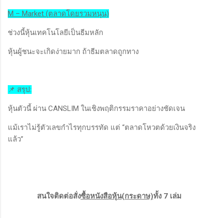
M – Market (ตลาดโดยรวมหนุน)
ช่วงนี้หุ้นเทคโนโลยีเป็นธีมหลัก
หุ้นผู้ชนะจะเกิดง่ายมาก ถ้าธีมตลาดถูกทาง
📌 สรุป:
หุ้นตัวนี้ ผ่าน CANSLIM ในเชิงพฤติกรรมราคาอย่างชัดเจน
แม้เราไม่รู้ตัวเลขกำไรทุกบรรทัด แต่ “ตลาดโหวตด้วยเงินจริง
แล้ว”
สนใจติดต่อสั่ง
ซื้อหนังสือหุ้น(กระดาษ)
ทั้ง 7 เล่ม