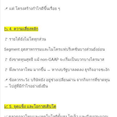
📌 แต่ โครงสร้างกำไรดีขึ้นเรื่อย ๆ
📉 4. ความเสี่ยงหลัก
🚩 รายได้ยังไม่โตทุกส่วน
Segment อุตสาหกรรมและไมโครแฟบริเคชันบางส่วนยังอ่อน
🚩 ยังขาดทุนสุทธิ แม้ non-GAAP จะเริ่มเป็นบวกบางไตรมาส
🚩 พึ่งพากลาโหม มากขึ้น → หากงบรัฐบาลลดลง ธุรกิจอาจชะงัก
📌 ข้อควรระวัง: บริษัทยัง อยู่ช่วงเปลี่ยนผ่าน จากกิจการที่ขาดทุน
→ ไปสู่ที่มีกำไรอย่างยั่งยืน
📈 5. จุดแข็ง และโอกาสเติบโต
✅ ตลาดกลาโหมและเทคโนโลยีขั้นสูง โตเร็ว และมีงบประมาณ