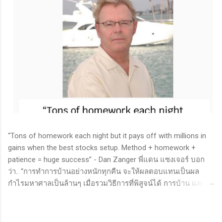
“Tons of homework each night but it pays off with millions in
gains when the best stocks setup. Method + homework +
patience = huge success” - Dan Zanger พี่แดน แซงเจอร์ บอก
ว่า.. “การทำการบ้านอย่างหนักทุกคืน จะให้ผลตอบแทนเป็นผล
กำไรมหาศาลเป็นล้านๆ เมื่อรวมวิธีการที่พิสูจน์ได้ การบ้าน และ
ความอดทนเข้าด้วยกันแล้ว ก็จะนำไปสู่ความสำเร็จที่ยิ่งใหญ่” . -
ทำการบ้าน (Homework): หมายถึงการศึกษาวิจัย วิเคราะห์ข้อมูล
ของหุ้นต่างๆ ทุกวัน ไม่ว่าจะเป็นการติดตามข่าวสาร การวิเคราะห์