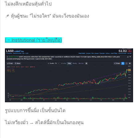
ไม่ลงลึกเหมือนหุ้นทั่วไป
📌 หุ้นผู้ชนะ “ไม่รอใคร” มันจะวิ่งของมันเอง
I – Institutional (รายใหญ่ถือ)
รูปแบบการขึ้นนิ่ง เป็นขั้นบันได
ไม่เหวี่ยงมั่ว → สไตล์นี้มักเป็นเงินกองทุน