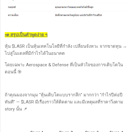
📣 สรุปเป็นคำพูดง่าย ๆ
หุ้น $LASR เป็นหุ้นเทคโนโลยีที่กำลัง เปลี่ยนจังหวะ จากขาดทุน →
ไปสู่โมเดลที่มีกำไรได้ในอนาคต
โดยเฉพาะ Aerospace & Defense ที่เป็นหัวใจของการเติบโตใน
ตอนนี้ 🎯
ถ้าคุณมองจากมุม “หุ้นเติบโตแบบรากลึก” มากกว่า “กำไรปีต่อปี
ทันที” — $LASR มีเรื่องราวให้ติดตาม และมีเหตุผลที่ราคาวิ่งตาม
story นั้น 📌