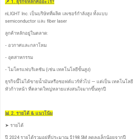
📌 1. ธุรกิจหลักคืออะไร?
nLIGHT Inc. เป็นบริษัทที่ผลิต เลเซอร์กำลังสูง ทั้งแบบ
semiconductor และ fiber laser
ลูกค้าหลักอยู่ในตลาด:
- อวกาศและกลาโหม
- อุตสาหกรรม
- ไมโครแฟบริเคชัน (เช่น เทคโนโลยีขั้นสูง)
ธุรกิจนี้ไม่ได้ขายน้ำมันหรือซอฟต์แวร์ทั่วไป — แต่เป็น เทคโนโลยี
หัวก้าวหน้า ที่ตลาดใหญ่หลายแห่งสนใจมากขึ้นทุกปี
📊 2. รายได้ & แนวโน้ม
➤ รายได้
ปี 2024 รายได้รวมอยู่ที่ประมาณ $198.5M ลดลงเล็กน้อยจากปี