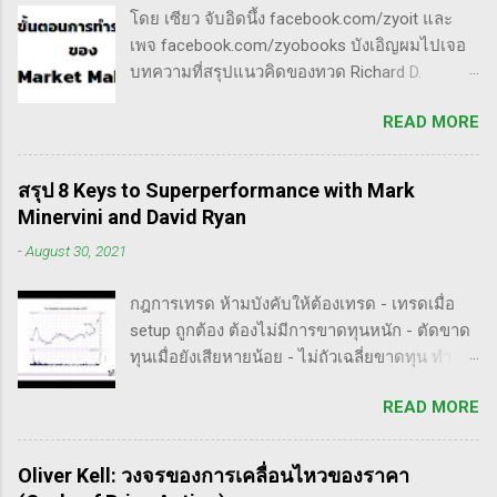
วิเคราะห์ข้อมูลของหุ้นต่างๆ ทุกวัน ไม่ว่าจะ
ประเภท double three Breakaway gap เป็นการ
โดย เซียว จับอิดนึ้ง facebook.com/zyoit และ
เป็นการติดตามข่าวสาร การวิเคราะห์ทางเทคนิค
กระโดดข้ามเวฟสอง...
เพจ facebook.com/zyobooks บังเอิญผมไปเจอ
หรือปัจจัยพื้นฐาน การสแกนหุ้นที่มีศักยภาพเป็นผู้
บทความที่สรุปแนวคิดของทวด Richard D.
ชนะในอนาคต การลงรายละเอียดในการวิเคราะห์
Wyckoff ,ผู้ซึ่งเป็นหนึ่งในแรงบันดาลใจของตัวผม
นี้จะช่วยให้คุณสามารถเข้าใจตลาดและรู้จัก
READ MORE
เอง, ก็เลยอดตื่นใจไม่ได้กับข้อมูลที่เขาเขียนถึง "
จังหวะที่เหมาะสมในการเข้าเทรด . - วิธีการที่
How Manipulators Operate " ซึีงผมตีความว่ามัน
พิสูจน์แล้วว่าทำเงินได้จริงและทำซ้ำได้ตลอด
น่าเป็น " ขั้นตอนการทำราคาของ Market Maker "
(Method): การมีระบบหรือกลยุทธ์ที่ชัดเจนในการ
สรุป 8 Keys to Superperformance with Mark
พอได้สแกนคร่าวๆแล้วก็รู้สึกว่าน่าสนใจ เลย
เทรดเป็นสิ่งสำคัญ เพราะจะช่วยให้คุณไม่หลงลืม
Minervini and David Ryan
พยายามแปลให้ตัวเองรู้เรื่อง แม้ว่าภาษาของแกจะ
แนวทางที่ได้ผลในอดีตและสามารถปรับใช้ได้เมื่อ
-
August 30, 2021
อยู่ในระดับที่ตัวผมเองเข้าถึงยากมาก แต่ก็ด้วย
ตลาดมีการเปลี่ยนแปลง . - ความอดทน
ความอยากรู้จึงพยายามคั้นเอาเฉพาะเนื้อๆ ที่แม้
(Patience): การรอคอยและไม่รีบร้อนถือเป็น
กฎการเทรด ห้ามบังคับให้ต้องเทรด - เทรดเมื่อ
อาจจะไม่เป๊ะตามใจความที่เขาพยายามสื่อ แต่ก็
คุณสมบัติที่สำคัญในนักเทรด ความอดทนช่วยให้
setup ถูกต้อง ต้องไม่มีการขาดทุนหนัก - ตัดขาด
น่าจะพอเห็นภาพได้ในระดับหนึ่งครับ ใครที่ภาษา
คุณสามารถทนต่อความผันผวนของตลาดและรอ
ทุนเมื่อยังเสียหายน้อย - ไม่ถัวเฉลี่ยขาดทุน ทำ
อังกฤษคล่องๆ ก็ไปอ่านต้นฉบับได้ที่ลิ้งค์นี้นะ
คอยจังหวะที่ดี...
ตามกฎอย่างเคร่งครัด - ต้องมีระบบเทรดของ
https://whatheheckaboom.wordpress.com/201
READ MORE
ตนเอง และต้องตั้งกฏขึ้นมา - ต้องมีวินัย ทำตาม
3/01/21/book-review-of-stock-market-
กฎ - ต้องอยู่ในขอบเขตความรู้/สามารถในการ
technique-number-one-by-richard-d-wyckoff/
แข่งขันตน - เทรดตาม setup ที่คุ้นเคย - ห้ามถัว
ขั้นตอนการทำราคาของ Market Maker 1) เลือก
Oliver Kell: วงจรของการเคลื่อนไหวของราคา
เฉลี่ยขาดทุน เป้าหมายของนักเทรดมืออาชีพ -