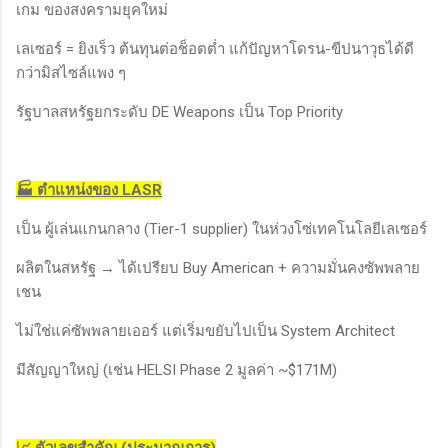
เกม ของสงครามยุคใหม่
เลเซอร์ = ยิงเร็ว ต้นทุนต่อช็อตต่ำ แก้ปัญหาโดรน-ขีปนาวุธได้ดี
กว่ามิสไซล์แพง ๆ
รัฐบาลสหรัฐยกระดับ DE Weapons เป็น Top Priority
🏭 ตำแหน่งของ LASR
เป็น ผู้เล่นแกนกลาง (Tier-1 supplier) ในห่วงโซ่เทคโนโลยีเลเซอร์
ผลิตในสหรัฐ → ได้เปรียบ Buy American + ความมั่นคงซัพพลาย
เชน
ไม่ใช่แค่ซัพพลายเออร์ แต่เริ่มขยับไปเป็น System Architect
มีสัญญาใหญ่ (เช่น HELSI Phase 2 มูลค่า ~$171M)