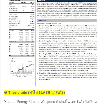
🧠 Thesis หลัก (ทำไม $LASR น่าสนใจ)
Directed Energy / Laser Weapons กำลังเป็น เทคโนโลยีเปลี่ยน