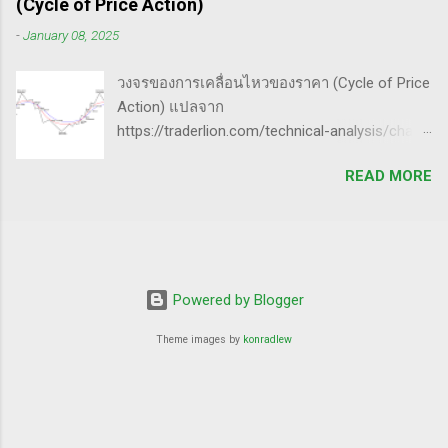
เป้าหมาย - ทำการทดสอบอย่างต่อเนื่องเพื่อดูว่า
(Cycle of Price Action)
ตัดขาดทุนให้เสียหายน้อยไว้ก่อน - กินกำไรคำ
ตอบสนองต่อความกลัวหรือความกล้า - ถ้า
-
January 08, 2025
ใหญ่(กว่าตัดขาดทุน) - ทบต้นให้ได้มากที่สุด /
ต้องการทำให้ตลาดวิ่งขึ้น, เขาจะทดสอบหุ้นนำ
หมุนรอบให้ได้เยอะที่สุด - อยู่ในตลาดให้น้อยที่สุด
ตลาดที่มีความต้านทานน้อยสุด - ที่ต้องเลือกตัวที่
วงจรของการเคลื่อนไหวของราคา (Cycle of Price
50% ของทั้งหมด กุญแจ 4 ดอกเพื่อปั้นพอร์ตให้โต
มีความต้าน...
Action) แปลจาก
ระเบิด ๑. จับจังหวะตลาด Price pattern ฐานราคา
https://traderlion.com/technical-analysis/chart-
จะเกิดซ้ำรอยเสมอ ระบุให้ได้ ซื้อให้ถูกจังหวะ ฝึก
patterns/cycle-of-price-action-by-oliver-kell/
สายตาจากการดูกราฟหุ้นผู้ชนะเยอะ ๆ มองหาหุ้น
READ MORE
Oliver Kell เป็นนักเทรดที่ประสบความสำเร็จอย่าง
ที่ - ทะลุขึ้นจากการบีบตัว consolidation - ทะลุขึ้น
ยิ่งใหญ่ โดยเขาทำผลตอบแทนได้ถึง 941% ในการ
จากฐานราคา จำไว้เสมอว่า ไม่มี pattern ไหนที่
แข่งขันเทรด U.S. Investing Championship ปี
เวิร์ค 100% กฎการจบรอบของหุ้นนำตลาด 50-80
2020 ด้วยประสบการณ์การเทรดที่ยาวนาน เขา
โอกาสร่วง 50% จากยอด มีถึง 80% โอกาสร่วง
ได้พัฒนากลยุทธ์ที่สามารถทำกำไรได้ทั้งในช่วง
80% จากยอด มีถึง 50% รู้แบบนี้ ต้องกล้าขายเก็บ
ตลาดขาขึ้น (Uptrend) และตลาดขาลง
Powered by Blogger
กำไร อย่าถือยาว จบรอบ ตัวใครตัวมัน ๒.
(Downtrend) ภาพรวมของกลยุทธ์ Cycle of
Turnover หมุนรอบให้ได้เยอะ ค่าเสียโอกาส
Theme images by
konradlew
Price Action กลยุทธ์ Cycle of Price Action ของ
1*75% = 75% 3*20% = 73% 6*1...
Oliver Kell เน้นการใช้การวิเคราะห์ทางเทคนิค
(Technical Analysis) - เป้าหมาย: ช่วยให้นัก
เทรดสามารถระบุแนวโน้มของราคาได้อย่าง
ชัดเจน - วิธีการ: มุ่งเน้นที่สัญญาณ การสะสม