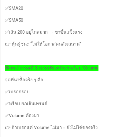
✅SMA20
✅SMA50
✅เส้น 200 อยู่ไกลมาก → ขาขึ้นแข็งแรง
👉 หุ้นผู้ชนะ “ไม่ให้โอกาสคนลังเลนาน”
🔁 พฤติกรรมที่ 3: เบรก New High พร้อม Volume
จุดที่น่าซื้อจริง ๆ คือ
✅เบรกกรอบ
✅หรือเบรกเส้นเทรนด์
✅Volume ต้องมา
👉 ถ้าเบรกแต่ Volume ไม่มา = ยังไม่ใช่ของจริง