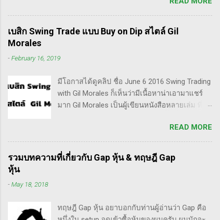
READ MORE
เป็น Trader แล้วต่อมาก็เปลี่ยนใจอยากเป็น
Invester ไปซะงั้น เผื่อใครไม่เข้าใจ Trader คือ
ลักษณะการเทรดที่ ไม่ถือยาว ซื้อแล้วขายในระยะ
เบสิก Swing Trade แบบ Buy on Dip สไตล์ Gil
เวลาหนึ่ง ที่สำคัญความเป็นเทรดเดอร์คือ การ
Morales
เคารพกฎของตัวเอง โดยเฉพาะ stop loss แค่
-
February 16, 2019
ราคาร่วงถึง 10% ก็ต้องตัดขาดทุนตามระบบแล้ว
ครับ ส่วน Invester ก็หมายความถึงนักลงทุน พวก
มีโอกาสได้ดูคลิป ชื่อ June 6 2016 Swing Trading
เขามองระยะยาว ไม่สนใจต่อความผันผวนของ
with Gil Morales ก็เห็นว่ามีเนื้อหาน่าเอามาแชร์
ราคาในระยะสั้น อย่างวอเรน บัฟเฟต์ บอกว่า "คุณ
มาก Gil Morales เป็นผู้เขียนหนังสือหลายเล่ม ที่ดัๆ
ไม่ควรอยู่ในตลาดหุ้น นอกเสียจากจะสามารถนั่ง
และท่านน่าจะได้อ่านเวอร์ชั่นภาษาไทยในอีกไม่
มองหุ้นที่คุณถือมีราคาลดลง 50% โดยไม่ตื่น
READ MORE
นานก็คือชื่อ "Trade Like an O'Neil Disciple: How
ตระหนก" ดังนั้น invester นั้น จะไม่ตระหนกเมื่อ
We Made Over 18,000% in the Stock Market" ที่
ราคาหุ้นร่วงทำให้เขาต้องขาดทุนไปแค่ 10% เอง
เขียนร่วมกับ Dr.Chris Kacher อีกเล่มก็คือ In The
แต่ trader ทนไม่ได้แล้ว ต้องทำอะไรสักอย่าง
รวมบทความที่เกี่ยวกับ Gap หุ้น & ทฤษฎี Gap
Trading Cockpit with the O'Neil Disciples:
สาเหตุที่ทำให้เทรดเดอร์เจ๊งหุ้น ต้องเสียเงิน
หุ้น
Strategies that Made Us 18,000% in the Stock
ขาดทุนไปมากมาย ทำลายเงินในพอร์ตให้เสียหาย
-
May 18, 2018
Market และนอกจากนี้ก็ได้เขียนร่วมกันกับ
มากที่สุด ประการหนึ่งก็คือเรื่องนี้แหละครับ ตอน
อาจารย์อย่าง วิลเลี่ยม โอนีล ชื่อ How to Make
แรกซื้อหุ้น เพราะต้องการเล่นแบบเทรดเดิ้ง คือ
ทฤษฎี Gap หุ้น อยาบอกกับท่านผู้อ่านว่า Gap คือ
Money Selling Stocks Short อีกด้วย ผมเองก็เคย
ซื้อมาขายไปในกรอบเวลาหนึ...
หนึ่งใน setup จุดเข้าซื้อหุ้นของผมครับ ผมมักจะ