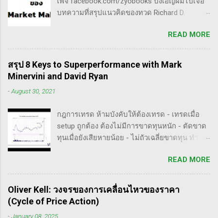
เพจ facebook.com/zyobooks บังเอิญผมไปเจอ
หรือปัจจัยพื้นฐาน การสแกนหุ้นที่มีศักยภาพเป็นผู้
บทความที่สรุปแนวคิดของทวด Richard D.
ชนะในอนาคต การลงรายละเอียดในการวิเคราะห์
Wyckoff ,ผู้ซึ่งเป็นหนึ่งในแรงบันดาลใจของตัวผม
นี้จะช่วยให้คุณสามารถเข้าใจตลาดและรู้จัก
READ MORE
เอง, ก็เลยอดตื่นใจไม่ได้กับข้อมูลที่เขาเขียนถึง "
จังหวะที่เหมาะสมในการเข้าเทรด . - วิธีการที่
How Manipulators Operate " ซึีงผมตีความว่ามัน
พิสูจน์แล้วว่าทำเงินได้จริงและทำซ้ำได้ตลอด
น่าเป็น " ขั้นตอนการทำราคาของ Market Maker "
(Method): การมีระบบหรือกลยุทธ์ที่ชัดเจนในการ
สรุป 8 Keys to Superperformance with Mark
พอได้สแกนคร่าวๆแล้วก็รู้สึกว่าน่าสนใจ เลย
เทรดเป็นสิ่งสำคัญ เพราะจะช่วยให้คุณไม่หลงลืม
Minervini and David Ryan
พยายามแปลให้ตัวเองรู้เรื่อง แม้ว่าภาษาของแกจะ
แนวทางที่ได้ผลในอดีตและสามารถปรับใช้ได้เมื่อ
-
August 30, 2021
อยู่ในระดับที่ตัวผมเองเข้าถึงยากมาก แต่ก็ด้วย
ตลาดมีการเปลี่ยนแปลง . - ความอดทน
ความอยากรู้จึงพยายามคั้นเอาเฉพาะเนื้อๆ ที่แม้
(Patience): การรอคอยและไม่รีบร้อนถือเป็น
กฎการเทรด ห้ามบังคับให้ต้องเทรด - เทรดเมื่อ
อาจจะไม่เป๊ะตามใจความที่เขาพยายามสื่อ แต่ก็
คุณสมบัติที่สำคัญในนักเทรด ความอดทนช่วยให้
setup ถูกต้อง ต้องไม่มีการขาดทุนหนัก - ตัดขาด
น่าจะพอเห็นภาพได้ในระดับหนึ่งครับ ใครที่ภาษา
คุณสามารถทนต่อความผันผวนของตลาดและรอ
ทุนเมื่อยังเสียหายน้อย - ไม่ถัวเฉลี่ยขาดทุน ทำ
อังกฤษคล่องๆ ก็ไปอ่านต้นฉบับได้ที่ลิ้งค์นี้นะ
คอยจังหวะที่ดี...
ตามกฎอย่างเคร่งครัด - ต้องมีระบบเทรดของ
https://whatheheckaboom.wordpress.com/201
READ MORE
ตนเอง และต้องตั้งกฏขึ้นมา - ต้องมีวินัย ทำตาม
3/01/21/book-review-of-stock-market-
กฎ - ต้องอยู่ในขอบเขตความรู้/สามารถในการ
technique-number-one-by-richard-d-wyckoff/
แข่งขันตน - เทรดตาม setup ที่คุ้นเคย - ห้ามถัว
ขั้นตอนการทำราคาของ Market Maker 1) เลือก
Oliver Kell: วงจรของการเคลื่อนไหวของราคา
เฉลี่ยขาดทุน เป้าหมายของนักเทรดมืออาชีพ -
เป้าหมาย - ทำการทดสอบอย่างต่อเนื่องเพื่อดูว่า
(Cycle of Price Action)
ตัดขาดทุนให้เสียหายน้อยไว้ก่อน - กินกำไรคำ
ตอบสนองต่อความกลัวหรือความกล้า - ถ้า
-
January 08, 2025