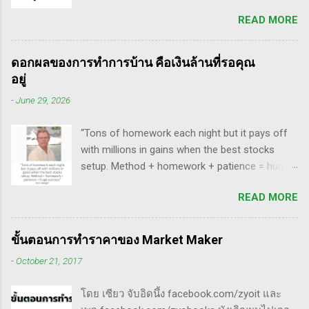
breakaway gap อยู่หลายตัว ฉะนั้น ถ้าหุ้นที่ผม
สรุปกฎ Pocket Pivot Buy Point 10 ข้อ สรุปก็คือ
READ MORE
ทำการบ้าน มันส่งสัญญาณซื้อ แบบเปิด gap ผมจะ
ผมเป็นแฟนคลับของแกนั่นเองครับ ง่ายๆเลย ที่
ชอบมาก แต่ถึงกระนั้น มันก็ไม่ได้เป๊ะทุกตัวนะ
ชอบเพราะเราต่างมีอาจารย์ร่วมกันก็คือ ปู่โอนีล,
ครับ มีล้มเหลวเกินครึ่ง เราต้องคอยคัดตัวที่ไม่ดี
ทวดลิเวอร์มอร์ และทวด Wyckoff นั่นเอง (คือผม
ดอกผลของการทำการบ้าน คือเงินล้านที่รอคุณ
ออก เหลือตัวเจ๋งๆ แรงๆ ให้มันวิ่งทำเงินให้เราไป
เอามาอ้างแบบเกาะกระแสน่ะ เขาไม่รู้เห็นอะไร
อยู่
ทฤษฎี gap หุ้น ทริกเด็ดๆ เรื่อง Gap จากคุณน้ำผึ้ง
ด้วยหรอก) พอได้เห็นคลิปของแกเข้า แถมพูดถึง
-
June 29, 2026
สัตตารัมย์ เป็นการ Live ครั้งแรกของเธอ ที่แสดง
เรื่อง swing trade ด้วย จึงอดสนใจไม่ได้ครับ คลิป
ให้เห็นภาพคลื่นแบบต่างๆ อีเลียตเวฟจะศักดิ์สิทธิ์
นี้นะ...
“Tons of homework each night but it pays off
เมื่อเอามาใช้ร่วมกับวอลุ่ม ในคลิปนี้เธอจัดเต็ม
with millions in gains when the best stocks
เรื่องของ gap ซึ่งถือว่าครบเครื่องเอามากๆ ทฤษฎี
setup. Method + homework + patience = huge
gap ที่เกี่ยวข้องกับเวฟ มีดังนี้ Common gap ใน
success” - Dan Zanger พี่แดน แซงเจอร์ บอกว่า..
เวฟสอง(sideway)เป็นสัญญาณการเก็บหุ้นของเจ้า
READ MORE
“การทำการบ้านอย่างหนักทุกคืน จะให้ผล
มือที่หวงของ เพราะเขาจะตบขึ้น/ลงเพื่อให้เม่า
ตอบแทนเป็นผลกำไรมหาศาลเป็นล้านๆ เมื่อรวม
คายหุ้นคืน ยิ่งมีเยอะยิ่งน่าสนใจ gap ประเภทนี้มัก
วิธีการที่พิสูจน์ได้ การบ้าน และความอดทนเข้า
จะมีการลงมาปิดในเวลาอีกไม่นาน เพราะราคายัง
ขั้นตอนการทำราคาของ Market Maker
ด้วยกันแล้ว ก็จะนำไปสู่ความสำเร็จที่ยิ่งใหญ่” . -
อยู่ในกรอบ sideway เพื่อเก็บหุ้น โดยจะถูก
-
October 21, 2017
ทำการบ้าน (Homework): หมายถึงการศึกษาวิจัย
กระชากขึ้นและตบลง เป็นรูปแบบเวฟ complex
วิเคราะห์ข้อมูลของหุ้นต่างๆ ทุกวัน ไม่ว่าจะ
ประเภท double three Breakaway gap เป็นการ
โดย เซียว จับอิดนึ้ง facebook.com/zyoit และ
เป็นการติดตามข่าวสาร การวิเคราะห์ทางเทคนิค
กระโดดข้ามเวฟสอง...