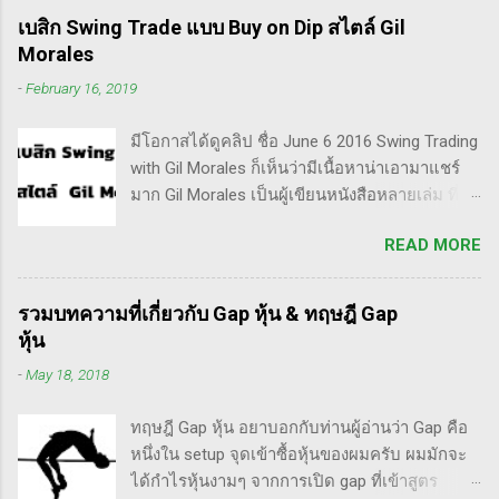
ลักษณะการเทรดที่ ไม่ถือยาว ซื้อแล้วขายในระยะ
เบสิก Swing Trade แบบ Buy on Dip สไตล์ Gil
เวลาหนึ่ง ที่สำคัญความเป็นเทรดเดอร์คือ การ
Morales
เคารพกฎของตัวเอง โดยเฉพาะ stop loss แค่
-
February 16, 2019
ราคาร่วงถึง 10% ก็ต้องตัดขาดทุนตามระบบแล้ว
ครับ ส่วน Invester ก็หมายความถึงนักลงทุน พวก
มีโอกาสได้ดูคลิป ชื่อ June 6 2016 Swing Trading
เขามองระยะยาว ไม่สนใจต่อความผันผวนของ
with Gil Morales ก็เห็นว่ามีเนื้อหาน่าเอามาแชร์
ราคาในระยะสั้น อย่างวอเรน บัฟเฟต์ บอกว่า "คุณ
มาก Gil Morales เป็นผู้เขียนหนังสือหลายเล่ม ที่ดัๆ
ไม่ควรอยู่ในตลาดหุ้น นอกเสียจากจะสามารถนั่ง
และท่านน่าจะได้อ่านเวอร์ชั่นภาษาไทยในอีกไม่
มองหุ้นที่คุณถือมีราคาลดลง 50% โดยไม่ตื่น
READ MORE
นานก็คือชื่อ "Trade Like an O'Neil Disciple: How
ตระหนก" ดังนั้น invester นั้น จะไม่ตระหนกเมื่อ
We Made Over 18,000% in the Stock Market" ที่
ราคาหุ้นร่วงทำให้เขาต้องขาดทุนไปแค่ 10% เอง
เขียนร่วมกับ Dr.Chris Kacher อีกเล่มก็คือ In The
แต่ trader ทนไม่ได้แล้ว ต้องทำอะไรสักอย่าง
รวมบทความที่เกี่ยวกับ Gap หุ้น & ทฤษฎี Gap
Trading Cockpit with the O'Neil Disciples:
สาเหตุที่ทำให้เทรดเดอร์เจ๊งหุ้น ต้องเสียเงิน
หุ้น
Strategies that Made Us 18,000% in the Stock
ขาดทุนไปมากมาย ทำลายเงินในพอร์ตให้เสียหาย
-
May 18, 2018
Market และนอกจากนี้ก็ได้เขียนร่วมกันกับ
มากที่สุด ประการหนึ่งก็คือเรื่องนี้แหละครับ ตอน
อาจารย์อย่าง วิลเลี่ยม โอนีล ชื่อ How to Make
แรกซื้อหุ้น เพราะต้องการเล่นแบบเทรดเดิ้ง คือ
ทฤษฎี Gap หุ้น อยาบอกกับท่านผู้อ่านว่า Gap คือ
Money Selling Stocks Short อีกด้วย ผมเองก็เคย
ซื้อมาขายไปในกรอบเวลาหนึ...
หนึ่งใน setup จุดเข้าซื้อหุ้นของผมครับ ผมมักจะ
แปลงานของแกแบบมั่วๆ หลายเรื่องด้วยกันนะ
ได้กำไรหุ้นงามๆ จากการเปิด gap ที่เข้าสูตร
อาทิ - Voodoo - ทรงหุ้นซิ่ง ราคาย่อ วอลุ่มหาย -