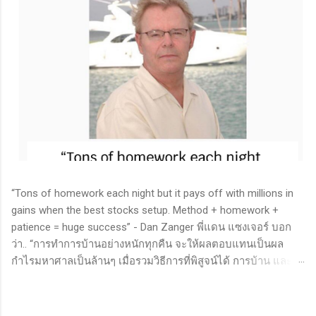
“Tons of homework each night but it pays off with millions in
gains when the best stocks setup. Method + homework +
patience = huge success” - Dan Zanger พี่แดน แซงเจอร์ บอก
ว่า.. “การทำการบ้านอย่างหนักทุกคืน จะให้ผลตอบแทนเป็นผล
กำไรมหาศาลเป็นล้านๆ เมื่อรวมวิธีการที่พิสูจน์ได้ การบ้าน และ
ความอดทนเข้าด้วยกันแล้ว ก็จะนำไปสู่ความสำเร็จที่ยิ่งใหญ่” . -
ทำการบ้าน (Homework): หมายถึงการศึกษาวิจัย วิเคราะห์ข้อมูล
ของหุ้นต่างๆ ทุกวัน ไม่ว่าจะเป็นการติดตามข่าวสาร การวิเคราะห์