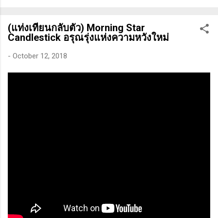
ทางเทคนิคหรือปัจจัยพื้นฐาน การสแกนหุ้นที่มีศักยภาพเป็นผู้ชนะ
ในอนาคต การลงรายละเอียดในการวิเคราะห์นี้จะช่วยให้คุณ
(แท่งเทียนกลับตัว) Morning Star
สามารถเข้าใจตลาดและรู้จักจังหวะที่เหมาะสมในการเข้าเทรด . -
Candlestick อรุณรุ่งแห่งความหวังใหม่
วิธีการที่พิสูจน์แล้วว่าทำเงินได้จริงและทำซ้ำได้ตลอด (Method):
การมีระบบหรือกลยุทธ์ที่ชัดเจนในการเทรดเป็นสิ่งสำคัญ เพราะจะ
-
October 12, 2018
ช่วยให้คุณไม่หลงลืมแนวทางที่ได้ผลในอดีตและสามารถปรับ
ใช้ได้เมื่อตลาดมีการเปลี่ยนแปลง . - ความอดทน (Patience): การ
รอคอยและไม่รีบร้อนถือเป็นคุณสมบัติที่สำคัญในนักเทรด ความ
อดทนช่วยให้คุณสามารถทนต่อความผันผวนของตลาดและรอคอย
จังหวะที่ดี...