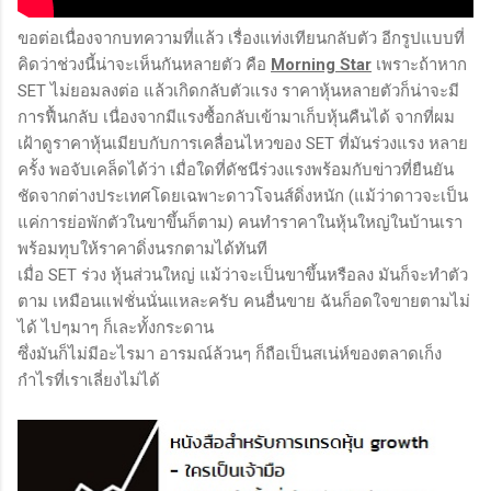
ขอต่อเนื่องจากบทความที่แล้ว เรื่องแท่งเทียนกลับตัว อีกรูปแบบที่
คิดว่าช่วงนี้น่าจะเห็นกันหลายตัว คือ
Morning Star
เพราะถ้าหาก
SET ไม่ยอมลงต่อ แล้วเกิดกลับตัวแรง ราคาหุ้นหลายตัวก็น่าจะมี
การฟื้นกลับ เนื่องจากมีแรงซื้อกลับเข้ามาเก็บหุ้นคืนได้ จากที่ผม
เฝ้าดูราคาหุ้นเมียบกับการเคลื่อนไหวของ SET ที่มันร่วงแรง หลาย
ครั้ง พอจับเคล็ดได้ว่า เมื่อใดที่ดัชนีร่วงแรงพร้อมกับข่าวที่ยืนยัน
ชัดจากต่างประเทศโดยเฉพาะดาวโจนส์ดิ่งหนัก (แม้ว่าดาวจะเป็น
แค่การย่อพักตัวในขาขึ้นก็ตาม) คนทำราคาในหุ้นใหญ่ในบ้านเรา
พร้อมทุบให้ราคาดิ่งนรกตามได้ทันที
เมื่อ SET ร่วง หุ้นส่วนใหญ่ แม้ว่าจะเป็นขาขึ้นหรือลง มันก็จะทำตัว
ตาม เหมือนแฟชั่นนั่นแหละครับ คนอื่นขาย ฉันก็อดใจขายตามไม่
ได้ ไปๆมาๆ ก็เละทั้งกระดาน
ซึ่งมันก็ไม่มีอะไรมา อารมณ์ล้วนๆ ก็ถือเป็นสเน่ห์ของตลาดเก็ง
กำไรที่เราเลี่ยงไม่ได้