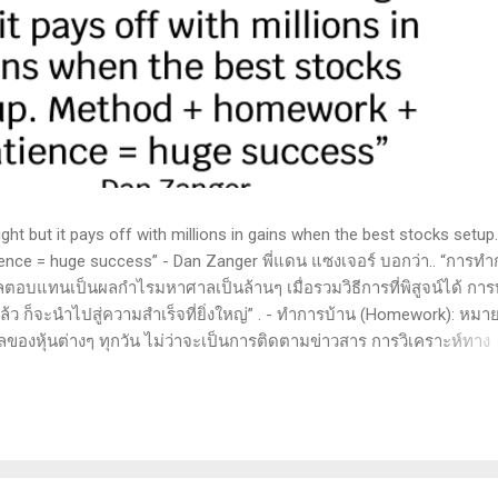
t but it pays off with millions in gains when the best stocks setup.
nce = huge success” - Dan Zanger พี่แดน แซงเจอร์ บอกว่า.. “การทำ
ลตอบแทนเป็นผลกำไรมหาศาลเป็นล้านๆ เมื่อรวมวิธีการที่พิสูจน์ได้ การ
 ก็จะนำไปสู่ความสำเร็จที่ยิ่งใหญ่” . - ทำการบ้าน (Homework): หมาย
ูลของหุ้นต่างๆ ทุกวัน ไม่ว่าจะเป็นการติดตามข่าวสาร การวิเคราะห์ทาง
ารสแกนหุ้นที่มีศักยภาพเป็นผู้ชนะในอนาคต การลงรายละเอียดในการวิเค
ตลาดและรู้จักจังหวะที่เหมาะสมในการเข้าเทรด . - วิธีการที่พิสูจน์แล้ว
 (Method): การมีระบบหรือกลยุทธ์ที่ชัดเจนในการเทรดเป็นสิ่งสำคัญ เ
างที่ได้ผลในอดีตและสามารถปรับใช้ได้เมื่อตลาดมีการเปลี่ยนแปลง . -
รอคอยและไม่รีบร้อนถือเป็นคุณสมบัติที่สำคัญในนักเทรด ความอดทนช่