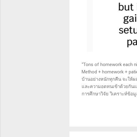
“Tons of homework each nigh
Method + homework + patie
บ้านอย่างหนักทุกคืน จะให้ผ
และความอดทนเข้าด้วยกันแล้ว
การศึกษาวิจัย วิเคราะห์ข้อม
เทคนิคหรือปัจจัยพื้นฐาน ก
นี้จะช่วยให้คุณสามารถเข้าใจ
เงินได้จริงและทำซ้ำได้ตลอด
จะช่วยให้คุณไม่หลงลืมแนวท
ความอดทน (Patience): การ