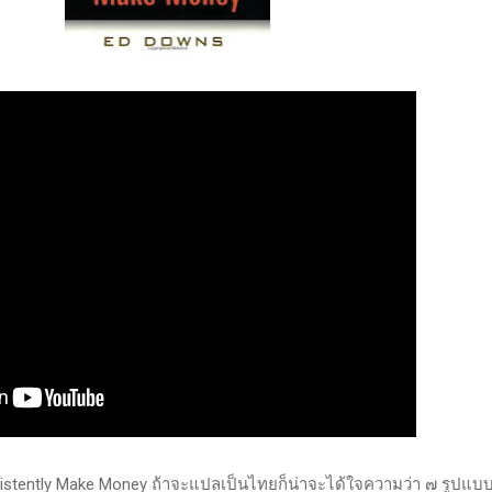
sistently Make Money ถ้าจะแปลเป็นไทยก็น่าจะได้ใจความว่า ๗ รูปแ