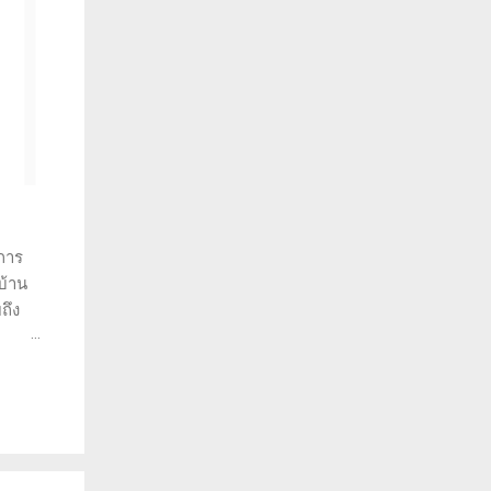
การ
บ้าน
ถึง
ราะห์
ว่าทำ
พราะ
วยให้