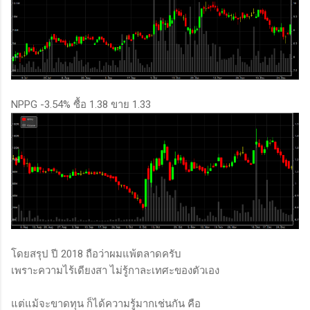
NPPG -3.54% ซื้อ 1.38 ขาย 1.33
โดยสรุป ปี 2018 ถือว่าผมแพ้ตลาดครับ
เพราะความไร้เดียงสา ไม่รู้กาละเทศะของตัวเอง
แต่แม้จะขาดทุน ก็ได้ความรู้มากเช่นกัน คือ