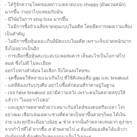
- ได้รู้จักความโหดของสภาวะตลาดแบบ choppy (ผันผวนหนัก)
มากขึ้น ว่าอย่าไปแหยมกับมัน
- มีวินัยในการ stop loss มากขึ้น
- ไม่มีการซื้อถัวเฉลี่ยขาดทุนแบบในอดีต โดยยึดการลดความเสี่ยง
เป็นสำคัญ
- ไม่มีการซื้อหุ้นเยอะเกินลิมิตแบบในอดีต เพราะเจ็บปวดหนักมาก
จึงไม่อยากเป็นอีก
- การเลือกซื้อหุ้นสะเปะสะปะพอสมควร เห็นอะไรเป็นโอกาสไป
หมด ซึ่งไม่ดี ไม่ละเอียด
ออกไปทางสำส่อน ไม่เลือก จึงโดนลงโทษซะ
- จุดซื้อผมใช้หลายแนวเกินไป ที่ใช้ดีเสมอคือ gap และ breakout
- แต่ที่ต้องปรับปรุงคือ อย่าไปซื้อดักตอนที่ราคาอยู่ในฐาน
- เจอ false breakout อย่ามีความหวัง เพราะคนในตลาดสรุปให้
แล้วว่า "ไม่อยากไปต่อ"
- และดูสภาพตลาดด้วยว่าเหมาะกับสไตล์ของตนหรือเปล่า โง่ๆ
อย่างผม เลือกเล่นเฉพาะช่วงที่ตลาดเป็นขาขึ้นสวยๆก็พอ ได้เงิน
ง่าย และทุกปีจะมีอย่างน้อย ๑ ช่วง จากนั้นถ้าตลาดเล่นยาก ดูง่ายๆ
จากกำไรที่ได้ หากซื้อ ๕ ตัวพลาดไป ๔ ต้องมีสมองคิดได้แล้วว่า
มันผิดปกติ ต้องชักเงินสดออกมาเก็บไว้เยอะๆ