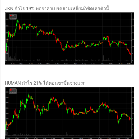
JKN กำไร 19% พอราคาเบรคสามเหลี่ยมก็ซัดเลยตัวนี้
HUMAN กำไร 21% ได้ตอนขาขึ้นช่วงแรก