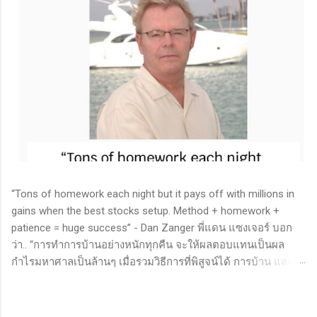
“Tons of homework each night but it pays off with millions in
gains when the best stocks setup. Method + homework +
patience = huge success” - Dan Zanger พี่แดน แซงเจอร์ บอก
ว่า.. “การทำการบ้านอย่างหนักทุกคืน จะให้ผลตอบแทนเป็นผล
กำไรมหาศาลเป็นล้านๆ เมื่อรวมวิธีการที่พิสูจน์ได้ การบ้าน และ
ความอดทนเข้าด้วยกันแล้ว ก็จะนำไปสู่ความสำเร็จที่ยิ่งใหญ่” . -
ทำการบ้าน (Homework): หมายถึงการศึกษาวิจัย วิเคราะห์ข้อมูล
ของหุ้นต่างๆ ทุกวัน ไม่ว่าจะเป็นการติดตามข่าวสาร การวิเคราะห์