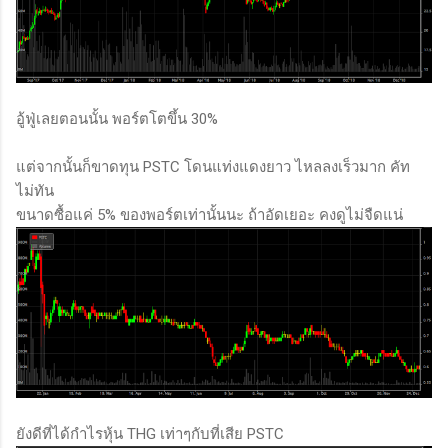
อู้ฟู่เลยตอนนั้น พอร์ตโตขึ้น 30%
แต่จากนั้นก็ขาดทุน PSTC โดนแท่งแดงยาว ไหลลงเร็วมาก คัท
ไม่ทัน
ขนาดซื้อแค่ 5% ของพอร์ตเท่านั้นนะ ถ้าอัดเยอะ คงดูไม่จืดแน่
ยังดีที่ได้กำไรหุ้น THG เท่าๆกับที่เสีย PSTC