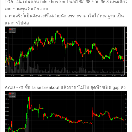
TOA -4% เป็นตอน false breakout พอดี ซื้อ 38 ขาย 36.8 แท่งเดียว
เลย ขาดทุนวันเดียว จบ
ความจริงก็เป็นจังหวะที่ไม่สวยนัก เพราะราคาไม่ได้ทะลุฐาน เป็น
แค่การไปต่อ
AYUD -7% ซื้อ false breakout แล้วราคาไม่ไป สุดท้ายเปิด gap ลง