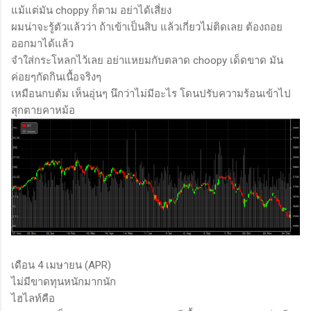
แม้แต่มัน choppy ก็ตาม อย่าได้เสี่ยง
ผมน่าจะรู้ตัวแล้วว่า ถ้าเข้าเป็นสิบ แล้วเกี่ยวไม่ติดเลย ต้องถอย
ออกมาได้แล้ว
จำใส่กระโหลกไว้เลย อย่าแหยมกับตลาด choopy เด็ดขาด มัน
ค่อยๆกัดกินเนื้อจริงๆ
เหมือนกบต้ม เห็นอุ่นๆ นึกว่าไม่มีอะไร โดนปรับความร้อนเข้าไป
สุกตายคาหม้อ
เดือน 4 เมษายน (APR)
ไม่มีขาดทุนหนักมากนัก
ไฮไลท์คือ