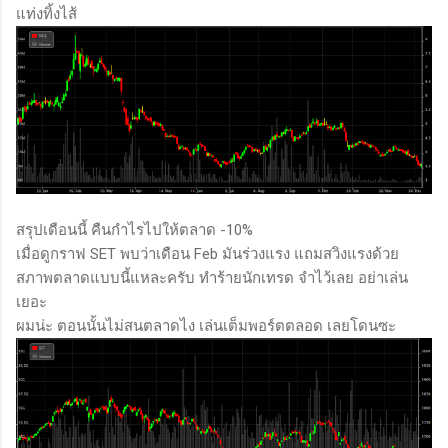
แท่งทิ้งไส้
สรุปเดือนนี้ คืนกำไรไปให้ตลาด -10%
เมื่อดูกราฟ SET พบว่าเดือน Feb มันร่วงแรง แถมสวิงแรงด้วย
สภาพตลาดแบบนี้แหละครับ ทำร้ายนักเทรด จำไว้เลย อย่าเล่น
เยอะ
ผมน่ะ ตอนนั้นไม่สนตลาดไง เล่นเต็มพอร์ตตลอด เลยโดนซะ