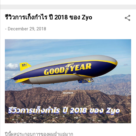
ทางเทคนิคหรือปัจจัยพื้นฐาน การสแกนหุ้นที่มีศักยภาพเป็นผู้ชนะ
ในอนาคต การลงรายละเอียดในการวิเคราะห์นี้จะช่วยให้คุณ
รีวิวการเก็งกำไร ปี 2018 ของ Zyo
สามารถเข้าใจตลาดและรู้จักจังหวะที่เหมาะสมในการเข้าเทรด . -
วิธีการที่พิสูจน์แล้วว่าทำเงินได้จริงและทำซ้ำได้ตลอด (Method):
-
December 29, 2018
การมีระบบหรือกลยุทธ์ที่ชัดเจนในการเทรดเป็นสิ่งสำคัญ เพราะจะ
ช่วยให้คุณไม่หลงลืมแนวทางที่ได้ผลในอดีตและสามารถปรับ
ใช้ได้เมื่อตลาดมีการเปลี่ยนแปลง . - ความอดทน (Patience): การ
รอคอยและไม่รีบร้อนถือเป็นคุณสมบัติที่สำคัญในนักเทรด ความ
อดทนช่วยให้คุณสามารถทนต่อความผันผวนของตลาดและรอคอย
จังหวะที่ดี...
ปีนี้ผลประกอบการของผมย่ำแย่มาก