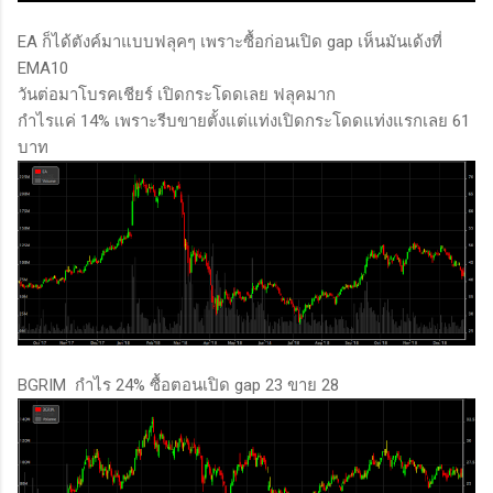
EA ก็ได้ตังค์มาแบบฟลุคๆ เพราะซื้อก่อนเปิด gap เห็นมันเด้งที่
EMA10
วันต่อมาโบรคเชียร์ เปิดกระโดดเลย ฟลุคมาก
กำไรแค่ 14% เพราะรีบขายตั้งแต่แท่งเปิดกระโดดแท่งแรกเลย 61
บาท
BGRIM กำไร 24% ซื้อตอนเปิด gap 23 ขาย 28