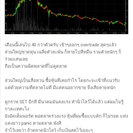
เดือนนี้เล่นไป 40 กว่าตัวครับ เข้าๆออกๆ overtrade สุดๆแล้ว
ส่วนใหญ่ขาดทุน เฉลี่ยตัวละพัน ก็หายไปสี่หมื่น รวมตัวหนักๆ ก็
ร่วมแสนเลย
ถือเป็นความผิดพลาดที่ไม่ดูตลาด
ส่วนใหญ่เป็นเสือหวน ซื้อหุ้นที่เคยกำไร โดยกะจะเข้าที่แนวรับ
แต่ด้วยความที่ตลาดไม่ดี มีแต่คนอยากขาย จึงเสียหายหนัก
ดูกราฟ SET อีกที มีนาคมมันลงแรง ทำนิวโลว์ได้แล้ว แต่ผมไม่รู้
กาละเทศะไง
ยังอัดเต็มพอร์ต พอตลาดร่วงแรง หุ้นที่ผมซื้อแบบดัก ก็ไม่รอด แท่ง
แดงยาว panic ตามตลาด พังสิ
จำไว้เลยว่า ถ้าตลาดนิวโลว์ เก็บเงินสดไว้เยอะๆ