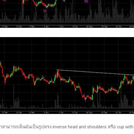
เราสามารถเห็นมันเป็นรูปทรง inverse head and shoulders หรือ cup with