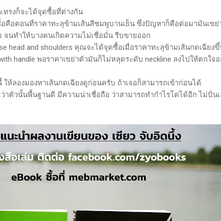
รงก็จะได้จุดซื้อที่ต่างกัน
ดซื้อคือตอนที่ราคาทะลุข้ามเส้นสีชมพูบานเย็น ซึ่งปัญหาก็คือต่อมามันเขย
จ จนทำให้บางคนเกิดความไม่เชื่อมั่น รีบขายออก
se head and shoulders คุณจะได้จุดซื้อเมื่อราคาทะลุข้ามเส้นกดเฉียงขึ
up with handle พอราคาเขย่าตัวมันก็ไม่หลุดระดับ neckline ลงไปให้ตกใจอ
ี้ ให้ลองมองหาเส้นกดเฉียงดูก่อนครับ ถ้าเจอก็สามารถเข้าก่อนได้
ว่าตัวนั้นพื้นฐานดี มีความน่าเชื่อถือ ว่าสามารถทำกำไรโตได้อีก ไม่ปั่นเ