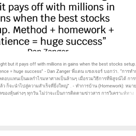
t but it pays off with millions in gains when the best stocks setup.
nce = huge success” - Dan Zanger พี่แดน แซงเจอร์ บอกว่า.. “การทำ
ลตอบแทนเป็นผลกำไรมหาศาลเป็นล้านๆ เมื่อรวมวิธีการที่พิสูจน์ได้ การ
 ก็จะนำไปสู่ความสำเร็จที่ยิ่งใหญ่” . - ทำการบ้าน (Homework): หมาย
ูลของหุ้นต่างๆ ทุกวัน ไม่ว่าจะเป็นการติดตามข่าวสาร การวิเคราะห์ทาง
ารสแกนหุ้นที่มีศักยภาพเป็นผู้ชนะในอนาคต การลงรายละเอียดในการวิเค
ตลาดและรู้จักจังหวะที่เหมาะสมในการเข้าเทรด . - วิธีการที่พิสูจน์แล้ว
 (Method): การมีระบบหรือกลยุทธ์ที่ชัดเจนในการเทรดเป็นสิ่งสำคัญ เ
างที่ได้ผลในอดีตและสามารถปรับใช้ได้เมื่อตลาดมีการเปลี่ยนแปลง . -
รอคอยและไม่รีบร้อนถือเป็นคุณสมบัติที่สำคัญในนักเทรด ความอดทนช่