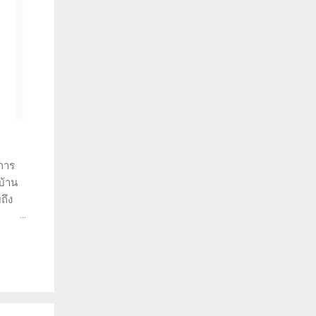
การ
บ้าน
ถึง
ราะห์
ว่าทำ
พราะ
วยให้