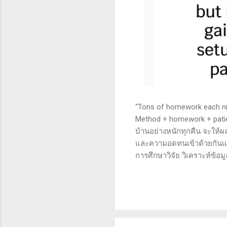
“Tons of homework each nigh
Method + homework + patie
บ้านอย่างหนักทุกคืน จะให้ผ
และความอดทนเข้าด้วยกันแล้ว
การศึกษาวิจัย วิเคราะห์ข้อม
เทคนิคหรือปัจจัยพื้นฐาน ก
นี้จะช่วยให้คุณสามารถเข้าใจ
เงินได้จริงและทำซ้ำได้ตลอด
จะช่วยให้คุณไม่หลงลืมแนวท
ความอดทน (Patience): การ