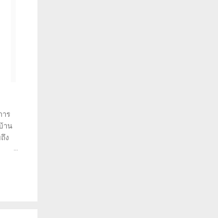
การ
บ้าน
ถึง
ราะห์
ว่าทำ
พราะ
วยให้