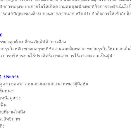
าศัยการพยุงระบบภายในให้เกิดความสมดุลเพียงพอที่กิจการจะดำเนินไปไ
ามารถแก้ปัญหาของสิ่งรบกวนจากภายนอก หรือปรับตัวกิจการให้เข้ากับสิ่
าก
งลูกค้าเปลี่ยน ภัยพิบัติ การเมือง
ธุรกิจหลัก ขาดกลยุทธที่ชัดเจนและผิดพลาด ขยายธุรกิจใหม่มากเกิ
การบริหารงานไร้ประสิทธิภาพและการไร้ภาวะความเป็นผู้นำ
0 ประการ
ย ดูจาก ยอดขาดทุนสะสมมากกว่าส่วนของผู้ถือหุ้น
เพิ่มทุนฃ
เหนือคู่แข่ง
ฟื้น
้ายที่คาดไม่ถึง
ระสิทธิภาพ
ถึง