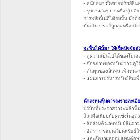
- หนักหนา ตัดขายทรัพย์สินหร
- รุนแรงสุดๆ ยกเครื่อง(เปล
การพลิกฟื้นที่ได้ผลนั้น มักต
มันเป็นการแก้ถูกจุดหรือเปล่
จะฟื้นได้มั้ย? ให้เช็คปัจจัยดัง
- ดูความเป็นไปได้ของโมเดล
- ศักยภาพของทรัพยากร ดูวิส
- ต้นทุนของเงินทุน เพิ่มทุนง่าย
- แผนการบริหารทรัพย์สินเพื
นักลงทุนหุ้นควรลงรายละเอีย
บริษัทที่ประกาศว่าจะพลิกฟื
สิน เมื่อเทียบกับคู่แข่งใน
- สัดส่วนตัวเลขทรัพย์สินถาว
- อัตราการหมุนเวียนทรัพย์ส
- และอัตราผลตอบแทนต่อทรั