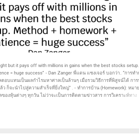
t but it pays off with millions in gains when the best stocks setup.
nce = huge success” - Dan Zanger พี่แดน แซงเจอร์ บอกว่า.. “การทำ
ลตอบแทนเป็นผลกำไรมหาศาลเป็นล้านๆ เมื่อรวมวิธีการที่พิสูจน์ได้ การ
 ก็จะนำไปสู่ความสำเร็จที่ยิ่งใหญ่” . - ทำการบ้าน (Homework): หมาย
ูลของหุ้นต่างๆ ทุกวัน ไม่ว่าจะเป็นการติดตามข่าวสาร การวิเคราะห์ทาง
ารสแกนหุ้นที่มีศักยภาพเป็นผู้ชนะในอนาคต การลงรายละเอียดในการวิเค
ตลาดและรู้จักจังหวะที่เหมาะสมในการเข้าเทรด . - วิธีการที่พิสูจน์แล้ว
 (Method): การมีระบบหรือกลยุทธ์ที่ชัดเจนในการเทรดเป็นสิ่งสำคัญ เ
างที่ได้ผลในอดีตและสามารถปรับใช้ได้เมื่อตลาดมีการเปลี่ยนแปลง . -
รอคอยและไม่รีบร้อนถือเป็นคุณสมบัติที่สำคัญในนักเทรด ความอดทนช่