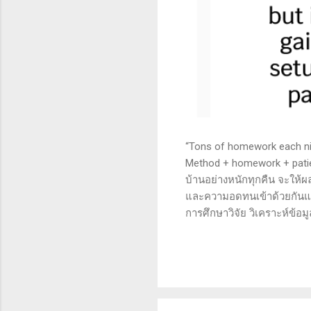
“Tons of homework each nigh
Method + homework + patie
บ้านอย่างหนักทุกคืน จะให้ผ
และความอดทนเข้าด้วยกันแล้ว
การศึกษาวิจัย วิเคราะห์ข้อม
เทคนิคหรือปัจจัยพื้นฐาน ก
นี้จะช่วยให้คุณสามารถเข้าใจ
เงินได้จริงและทำซ้ำได้ตลอด
จะช่วยให้คุณไม่หลงลืมแนวท
ความอดทน (Patience): การ