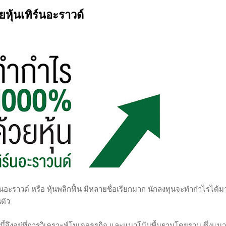
นของตลาดและรอคอยจังหวะที่ดี...
หุ้นเทิร์นอะราวด์
ิร์นอะราวด์ หรือ หุ้นพลิกฟื้น มีหลายชื่อเรียกมาก นักลงทุนจะทำกำไรได้ม
นตัว
้จึงอยู่ที่การวิเคราะห์โมเดลธุรกิจ และแนวโน้มพื้นฐานโดยรวม ซึ่งแนว