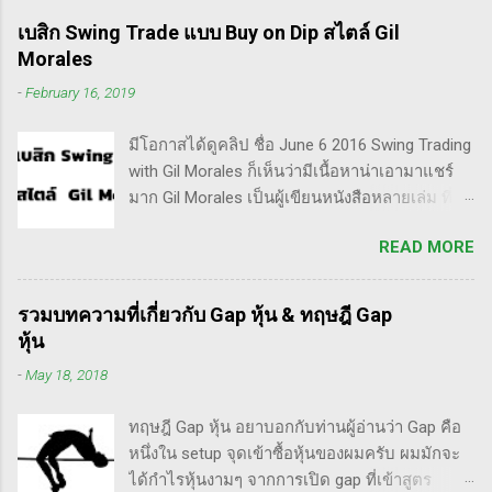
ลักษณะการเทรดที่ ไม่ถือยาว ซื้อแล้วขายในระยะ
เบสิก Swing Trade แบบ Buy on Dip สไตล์ Gil
เวลาหนึ่ง ที่สำคัญความเป็นเทรดเดอร์คือ การ
Morales
เคารพกฎของตัวเอง โดยเฉพาะ stop loss แค่
-
February 16, 2019
ราคาร่วงถึง 10% ก็ต้องตัดขาดทุนตามระบบแล้ว
ครับ ส่วน Invester ก็หมายความถึงนักลงทุน พวก
มีโอกาสได้ดูคลิป ชื่อ June 6 2016 Swing Trading
เขามองระยะยาว ไม่สนใจต่อความผันผวนของ
with Gil Morales ก็เห็นว่ามีเนื้อหาน่าเอามาแชร์
ราคาในระยะสั้น อย่างวอเรน บัฟเฟต์ บอกว่า "คุณ
มาก Gil Morales เป็นผู้เขียนหนังสือหลายเล่ม ที่ดัๆ
ไม่ควรอยู่ในตลาดหุ้น นอกเสียจากจะสามารถนั่ง
และท่านน่าจะได้อ่านเวอร์ชั่นภาษาไทยในอีกไม่
มองหุ้นที่คุณถือมีราคาลดลง 50% โดยไม่ตื่น
READ MORE
นานก็คือชื่อ "Trade Like an O'Neil Disciple: How
ตระหนก" ดังนั้น invester นั้น จะไม่ตระหนกเมื่อ
We Made Over 18,000% in the Stock Market" ที่
ราคาหุ้นร่วงทำให้เขาต้องขาดทุนไปแค่ 10% เอง
เขียนร่วมกับ Dr.Chris Kacher อีกเล่มก็คือ In The
แต่ trader ทนไม่ได้แล้ว ต้องทำอะไรสักอย่าง
รวมบทความที่เกี่ยวกับ Gap หุ้น & ทฤษฎี Gap
Trading Cockpit with the O'Neil Disciples:
สาเหตุที่ทำให้เทรดเดอร์เจ๊งหุ้น ต้องเสียเงิน
หุ้น
Strategies that Made Us 18,000% in the Stock
ขาดทุนไปมากมาย ทำลายเงินในพอร์ตให้เสียหาย
-
May 18, 2018
Market และนอกจากนี้ก็ได้เขียนร่วมกันกับ
มากที่สุด ประการหนึ่งก็คือเรื่องนี้แหละครับ ตอน
อาจารย์อย่าง วิลเลี่ยม โอนีล ชื่อ How to Make
แรกซื้อหุ้น เพราะต้องการเล่นแบบเทรดเดิ้ง คือ
ทฤษฎี Gap หุ้น อยาบอกกับท่านผู้อ่านว่า Gap คือ
Money Selling Stocks Short อีกด้วย ผมเองก็เคย
ซื้อมาขายไปในกรอบเวลาหนึ...
หนึ่งใน setup จุดเข้าซื้อหุ้นของผมครับ ผมมักจะ
แปลงานของแกแบบมั่วๆ หลายเรื่องด้วยกันนะ
ได้กำไรหุ้นงามๆ จากการเปิด gap ที่เข้าสูตร
อาทิ - Voodoo - ทรงหุ้นซิ่ง ราคาย่อ วอลุ่มหาย -