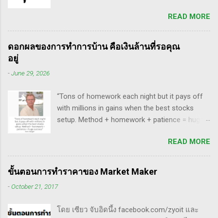
breakaway gap อยู่หลายตัว ฉะนั้น ถ้าหุ้นที่ผม
สรุปกฎ Pocket Pivot Buy Point 10 ข้อ สรุปก็คือ
READ MORE
ทำการบ้าน มันส่งสัญญาณซื้อ แบบเปิด gap ผมจะ
ผมเป็นแฟนคลับของแกนั่นเองครับ ง่ายๆเลย ที่
ชอบมาก แต่ถึงกระนั้น มันก็ไม่ได้เป๊ะทุกตัวนะ
ชอบเพราะเราต่างมีอาจารย์ร่วมกันก็คือ ปู่โอนีล,
ครับ มีล้มเหลวเกินครึ่ง เราต้องคอยคัดตัวที่ไม่ดี
ทวดลิเวอร์มอร์ และทวด Wyckoff นั่นเอง (คือผม
ดอกผลของการทำการบ้าน คือเงินล้านที่รอคุณ
ออก เหลือตัวเจ๋งๆ แรงๆ ให้มันวิ่งทำเงินให้เราไป
เอามาอ้างแบบเกาะกระแสน่ะ เขาไม่รู้เห็นอะไร
อยู่
ทฤษฎี gap หุ้น ทริกเด็ดๆ เรื่อง Gap จากคุณน้ำผึ้ง
ด้วยหรอก) พอได้เห็นคลิปของแกเข้า แถมพูดถึง
-
June 29, 2026
สัตตารัมย์ เป็นการ Live ครั้งแรกของเธอ ที่แสดง
เรื่อง swing trade ด้วย จึงอดสนใจไม่ได้ครับ คลิป
ให้เห็นภาพคลื่นแบบต่างๆ อีเลียตเวฟจะศักดิ์สิทธิ์
นี้นะ...
“Tons of homework each night but it pays off
เมื่อเอามาใช้ร่วมกับวอลุ่ม ในคลิปนี้เธอจัดเต็ม
with millions in gains when the best stocks
เรื่องของ gap ซึ่งถือว่าครบเครื่องเอามากๆ ทฤษฎี
setup. Method + homework + patience = huge
gap ที่เกี่ยวข้องกับเวฟ มีดังนี้ Common gap ใน
success” - Dan Zanger พี่แดน แซงเจอร์ บอกว่า..
เวฟสอง(sideway)เป็นสัญญาณการเก็บหุ้นของเจ้า
READ MORE
“การทำการบ้านอย่างหนักทุกคืน จะให้ผล
มือที่หวงของ เพราะเขาจะตบขึ้น/ลงเพื่อให้เม่า
ตอบแทนเป็นผลกำไรมหาศาลเป็นล้านๆ เมื่อรวม
คายหุ้นคืน ยิ่งมีเยอะยิ่งน่าสนใจ gap ประเภทนี้มัก
วิธีการที่พิสูจน์ได้ การบ้าน และความอดทนเข้า
จะมีการลงมาปิดในเวลาอีกไม่นาน เพราะราคายัง
ขั้นตอนการทำราคาของ Market Maker
ด้วยกันแล้ว ก็จะนำไปสู่ความสำเร็จที่ยิ่งใหญ่” . -
อยู่ในกรอบ sideway เพื่อเก็บหุ้น โดยจะถูก
-
October 21, 2017
ทำการบ้าน (Homework): หมายถึงการศึกษาวิจัย
กระชากขึ้นและตบลง เป็นรูปแบบเวฟ complex
วิเคราะห์ข้อมูลของหุ้นต่างๆ ทุกวัน ไม่ว่าจะ
ประเภท double three Breakaway gap เป็นการ
โดย เซียว จับอิดนึ้ง facebook.com/zyoit และ
เป็นการติดตามข่าวสาร การวิเคราะห์ทางเทคนิค
กระโดดข้ามเวฟสอง...