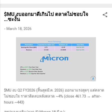
ทางเทคนิคหรือปัจจัยพื้นฐาน การสแกนหุ้นที่มีศักยภาพเป็นผู้ชนะ
ในอนาคต การลงรายละเอียดในการวิเคราะห์นี้จะช่วยให้คุณ
$MU งบออกมาดีเกินไป ตลาดไม่ชอบใจ
สามารถเข้าใจตลาดและรู้จักจังหวะที่เหมาะสมในการเข้าเทรด . -
...ซะงั้น
วิธีการที่พิสูจน์แล้วว่าทำเงินได้จริงและทำซ้ำได้ตลอด (Method):
การมีระบบหรือกลยุทธ์ที่ชัดเจนในการเทรดเป็นสิ่งสำคัญ เพราะจะ
-
March 18, 2026
ช่วยให้คุณไม่หลงลืมแนวทางที่ได้ผลในอดีตและสามารถปรับ
ใช้ได้เมื่อตลาดมีการเปลี่ยนแปลง . - ความอดทน (Patience): การ
รอคอยและไม่รีบร้อนถือเป็นคุณสมบัติที่สำคัญในนักเทรด ความ
อดทนช่วยให้คุณสามารถทนต่อความผันผวนของตลาดและรอคอย
จังหวะที่ดี...
$MU งบ Q2 FY2026 (สิ้นสุดมี.ค. 2026) ออกมาแรงสุดๆ แต่ตลาด
ไม่ชอบใจ ราคาติดลบหลังตลาด ~4% (close 461.73 → after-
hours ~443)