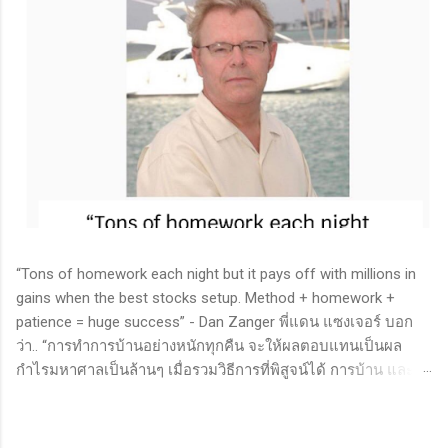
“Tons of homework each night but it pays off with millions in
gains when the best stocks setup. Method + homework +
patience = huge success” - Dan Zanger พี่แดน แซงเจอร์ บอก
ว่า.. “การทำการบ้านอย่างหนักทุกคืน จะให้ผลตอบแทนเป็นผล
กำไรมหาศาลเป็นล้านๆ เมื่อรวมวิธีการที่พิสูจน์ได้ การบ้าน และ
ความอดทนเข้าด้วยกันแล้ว ก็จะนำไปสู่ความสำเร็จที่ยิ่งใหญ่” . -
ทำการบ้าน (Homework): หมายถึงการศึกษาวิจัย วิเคราะห์ข้อมูล
ของหุ้นต่างๆ ทุกวัน ไม่ว่าจะเป็นการติดตามข่าวสาร การวิเคราะห์