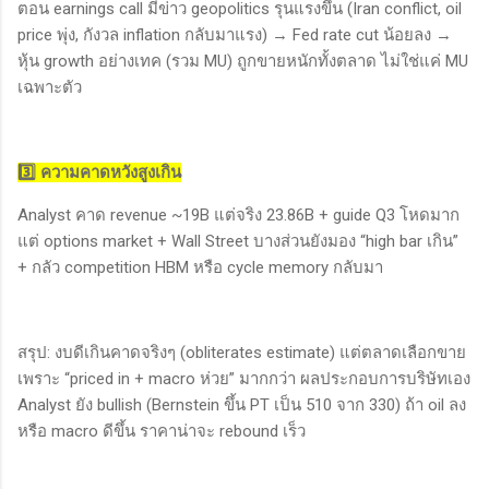
ตอน earnings call มีข่าว geopolitics รุนแรงขึ้น (Iran conflict, oil
price พุ่ง, กังวล inflation กลับมาแรง) → Fed rate cut น้อยลง →
หุ้น growth อย่างเทค (รวม MU) ถูกขายหนักทั้งตลาด ไม่ใช่แค่ MU
เฉพาะตัว
3️⃣ ความคาดหวังสูงเกิน
Analyst คาด revenue ~19B แต่จริง 23.86B + guide Q3 โหดมาก
แต่ options market + Wall Street บางส่วนยังมอง “high bar เกิน”
+ กลัว competition HBM หรือ cycle memory กลับมา
สรุป: งบดีเกินคาดจริงๆ (obliterates estimate) แต่ตลาดเลือกขาย
เพราะ “priced in + macro ห่วย” มากกว่า ผลประกอบการบริษัทเอง
Analyst ยัง bullish (Bernstein ขึ้น PT เป็น 510 จาก 330) ถ้า oil ลง
หรือ macro ดีขึ้น ราคาน่าจะ rebound เร็ว