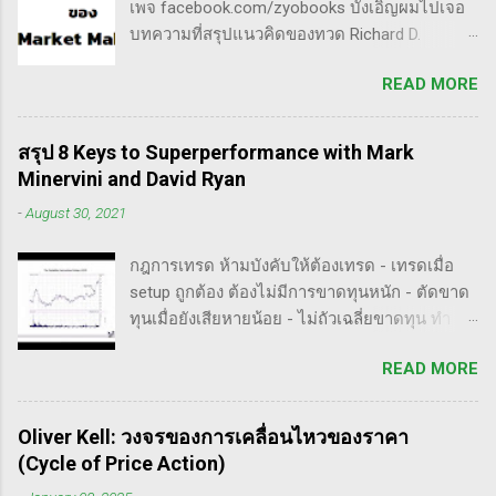
เพจ facebook.com/zyobooks บังเอิญผมไปเจอ
หรือปัจจัยพื้นฐาน การสแกนหุ้นที่มีศักยภาพเป็นผู้
บทความที่สรุปแนวคิดของทวด Richard D.
ชนะในอนาคต การลงรายละเอียดในการวิเคราะห์
Wyckoff ,ผู้ซึ่งเป็นหนึ่งในแรงบันดาลใจของตัวผม
นี้จะช่วยให้คุณสามารถเข้าใจตลาดและรู้จัก
READ MORE
เอง, ก็เลยอดตื่นใจไม่ได้กับข้อมูลที่เขาเขียนถึง "
จังหวะที่เหมาะสมในการเข้าเทรด . - วิธีการที่
How Manipulators Operate " ซึีงผมตีความว่ามัน
พิสูจน์แล้วว่าทำเงินได้จริงและทำซ้ำได้ตลอด
น่าเป็น " ขั้นตอนการทำราคาของ Market Maker "
(Method): การมีระบบหรือกลยุทธ์ที่ชัดเจนในการ
สรุป 8 Keys to Superperformance with Mark
พอได้สแกนคร่าวๆแล้วก็รู้สึกว่าน่าสนใจ เลย
เทรดเป็นสิ่งสำคัญ เพราะจะช่วยให้คุณไม่หลงลืม
Minervini and David Ryan
พยายามแปลให้ตัวเองรู้เรื่อง แม้ว่าภาษาของแกจะ
แนวทางที่ได้ผลในอดีตและสามารถปรับใช้ได้เมื่อ
-
August 30, 2021
อยู่ในระดับที่ตัวผมเองเข้าถึงยากมาก แต่ก็ด้วย
ตลาดมีการเปลี่ยนแปลง . - ความอดทน
ความอยากรู้จึงพยายามคั้นเอาเฉพาะเนื้อๆ ที่แม้
(Patience): การรอคอยและไม่รีบร้อนถือเป็น
กฎการเทรด ห้ามบังคับให้ต้องเทรด - เทรดเมื่อ
อาจจะไม่เป๊ะตามใจความที่เขาพยายามสื่อ แต่ก็
คุณสมบัติที่สำคัญในนักเทรด ความอดทนช่วยให้
setup ถูกต้อง ต้องไม่มีการขาดทุนหนัก - ตัดขาด
น่าจะพอเห็นภาพได้ในระดับหนึ่งครับ ใครที่ภาษา
คุณสามารถทนต่อความผันผวนของตลาดและรอ
ทุนเมื่อยังเสียหายน้อย - ไม่ถัวเฉลี่ยขาดทุน ทำ
อังกฤษคล่องๆ ก็ไปอ่านต้นฉบับได้ที่ลิ้งค์นี้นะ
คอยจังหวะที่ดี...
ตามกฎอย่างเคร่งครัด - ต้องมีระบบเทรดของ
https://whatheheckaboom.wordpress.com/201
READ MORE
ตนเอง และต้องตั้งกฏขึ้นมา - ต้องมีวินัย ทำตาม
3/01/21/book-review-of-stock-market-
กฎ - ต้องอยู่ในขอบเขตความรู้/สามารถในการ
technique-number-one-by-richard-d-wyckoff/
แข่งขันตน - เทรดตาม setup ที่คุ้นเคย - ห้ามถัว
ขั้นตอนการทำราคาของ Market Maker 1) เลือก
Oliver Kell: วงจรของการเคลื่อนไหวของราคา
เฉลี่ยขาดทุน เป้าหมายของนักเทรดมืออาชีพ -
เป้าหมาย - ทำการทดสอบอย่างต่อเนื่องเพื่อดูว่า
(Cycle of Price Action)
ตัดขาดทุนให้เสียหายน้อยไว้ก่อน - กินกำไรคำ
ตอบสนองต่อความกลัวหรือความกล้า - ถ้า