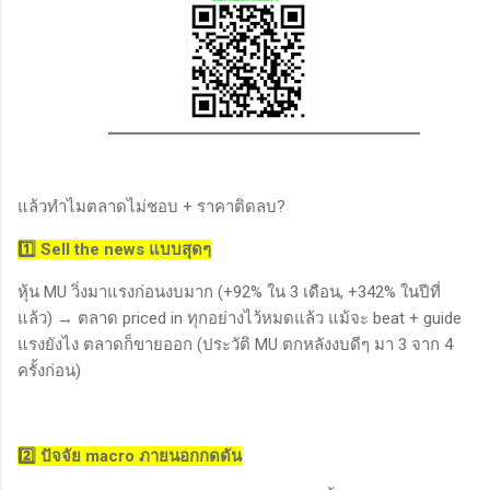
แล้วทำไมตลาดไม่ชอบ + ราคาติดลบ?
1️⃣ Sell the news แบบสุดๆ
หุ้น MU วิ่งมาแรงก่อนงบมาก (+92% ใน 3 เดือน, +342% ในปีที่
แล้ว) → ตลาด priced in ทุกอย่างไว้หมดแล้ว แม้จะ beat + guide
แรงยังไง ตลาดก็ขายออก (ประวัติ MU ตกหลังงบดีๆ มา 3 จาก 4
ครั้งก่อน)
2️⃣ ปัจจัย macro ภายนอกกดดัน