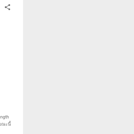
ength
ขณะนี้