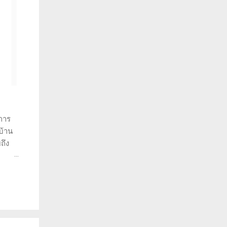
การ
บ้าน
ถึง
ราะห์
ว่าทำ
พราะ
วยให้