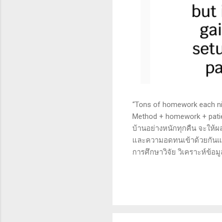
“Tons of homework each nigh
Method + homework + patie
บ้านอย่างหนักทุกคืน จะให้ผ
และความอดทนเข้าด้วยกันแล้ว
การศึกษาวิจัย วิเคราะห์ข้อม
เทคนิคหรือปัจจัยพื้นฐาน ก
นี้จะช่วยให้คุณสามารถเข้าใจ
เงินได้จริงและทำซ้ำได้ตลอด
จะช่วยให้คุณไม่หลงลืมแนวท
ความอดทน (Patience): การ