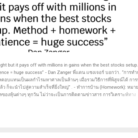
t but it pays off with millions in gains when the best stocks setup.
nce = huge success” - Dan Zanger พี่แดน แซงเจอร์ บอกว่า.. “การทำ
ลตอบแทนเป็นผลกำไรมหาศาลเป็นล้านๆ เมื่อรวมวิธีการที่พิสูจน์ได้ การ
 ก็จะนำไปสู่ความสำเร็จที่ยิ่งใหญ่” . - ทำการบ้าน (Homework): หมาย
ูลของหุ้นต่างๆ ทุกวัน ไม่ว่าจะเป็นการติดตามข่าวสาร การวิเคราะห์ทาง
ารสแกนหุ้นที่มีศักยภาพเป็นผู้ชนะในอนาคต การลงรายละเอียดในการวิเค
ตลาดและรู้จักจังหวะที่เหมาะสมในการเข้าเทรด . - วิธีการที่พิสูจน์แล้ว
 (Method): การมีระบบหรือกลยุทธ์ที่ชัดเจนในการเทรดเป็นสิ่งสำคัญ เ
างที่ได้ผลในอดีตและสามารถปรับใช้ได้เมื่อตลาดมีการเปลี่ยนแปลง . -
รอคอยและไม่รีบร้อนถือเป็นคุณสมบัติที่สำคัญในนักเทรด ความอดทนช่