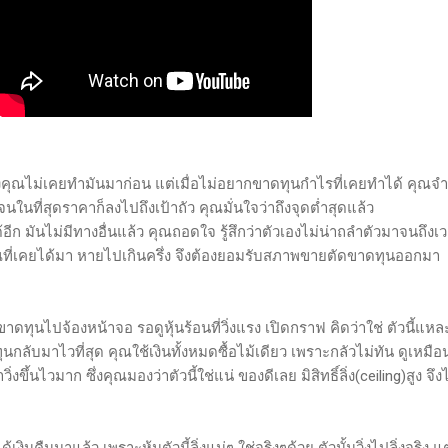
ซึ่งคุณไม่เคยทำมันมาก่อน แต่เมื่อไม่อยากขาดทุนกำไรที่เคยทำได้ คุณจำ
ในที่สุดราคาก็ลงไปถึงเป้าถัว คุณมั่นใจว่าถึงจุดต่ำสุดแล้ว
้อีก มันไม่มีทางอื่นแล้ว คุณถอดใจ รู้สึกว่าตัวเองไม่น่าถลำตัวมาจนถึงเว
ที่เคยได้มา หายไปเกินครึ่ง จึงต้องยอมรับสภาพขายตัดขาดทุนออกมา
ดทุนไปจ้องหน้าจอ รอดูหุ้นร้อนที่วิ่งแรง เปิดกราฟ คิดว่าใช่ ตัวนี้แหละ
ุนกลับมาไวที่สุด คุณใช้เงินทั้งหมดซื้อไม้เดียว เพราะกลัวไม่ทัน ดูเหมือ
ขึ้นไวมาก ซึ่งคุณมองว่าตัวนี้ใช่แน่ ของดีเลย มิสิทธิ์ลิ่ง(ceiling)สูง จึงไล