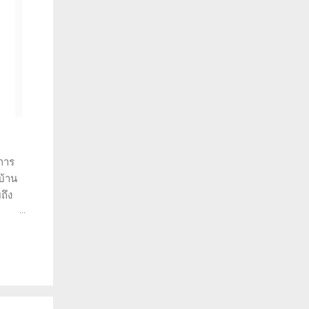
การ
บ้าน
ถึง
ราะห์
ว่าทำ
พราะ
วยให้