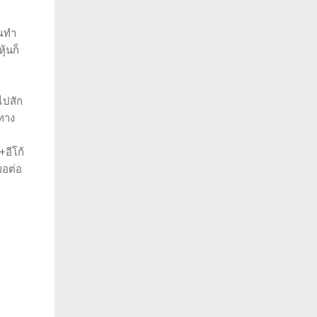
ุณทำ
ุ้นก็
ไปสัก
าทาง
+อีโก้
ขอต่อ