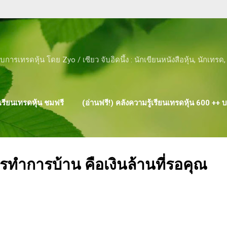
Skip to main content
ับการเทรดหุ้น โดย Zyo / เซียว จับอิดนึ้ง : นักเขียนหนังสือหุ้น, นักเทร
รียนเทรดหุ้น ชมฟรี
(อ่านฟรี!) คลังความรู้เรียนเทรดหุ้น 600 ++
ผลงาน ของ ZYO
ำการบ้าน คือเงินล้านที่รอคุณ