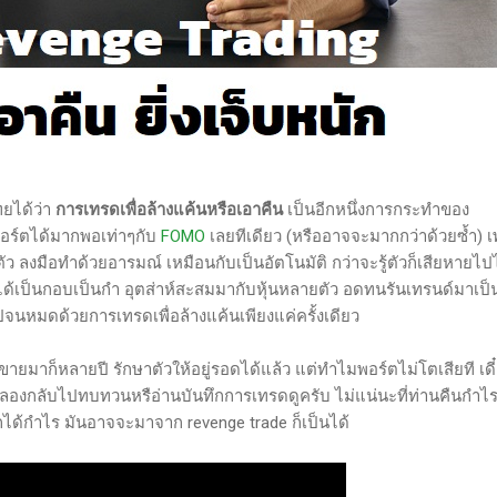
ยได้ว่า
การเทรดเพื่อล้างแค้นหรือเอาคืน
เป็นอีกหนึ่งการกระทำของ
อร์ตได้มากพอเท่าๆกับ
FOMO
เลยทีเดียว (หรืออาจจะมากกว่าด้วยซ้ำ) 
้ตัว ลงมือทำด้วยอารมณ์ เหมือนกับเป็นอัตโนมัติ กว่าจะรู้ตัวก็เสียหายไ
เพิ่งได้เป็นกอบเป็นกำ อุตส่าห์สะสมมากับหุ้นหลายตัว อดทนรันเทรนด์มาเป็
จนหมดด้วยการเทรดเพื่อล้างแค้นเพียงแค่ครั้งเดียว
ายมาก็หลายปี รักษาตัวให้อยู่รอดได้แล้ว แต่ทำไมพอร์ตไม่โตเสียที เดี
านลองกลับไปทบทวนหรือ่านบันทึกการเทรดดูครับ ไม่แน่นะที่ท่านคืนกำไร
กได้กำไร มันอาจจะมาจาก revenge trade ก็เป็นได้