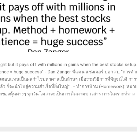
t but it pays off with millions in gains when the best stocks setup.
nce = huge success” - Dan Zanger พี่แดน แซงเจอร์ บอกว่า.. “การทำ
ลตอบแทนเป็นผลกำไรมหาศาลเป็นล้านๆ เมื่อรวมวิธีการที่พิสูจน์ได้ การ
 ก็จะนำไปสู่ความสำเร็จที่ยิ่งใหญ่” . - ทำการบ้าน (Homework): หมาย
ูลของหุ้นต่างๆ ทุกวัน ไม่ว่าจะเป็นการติดตามข่าวสาร การวิเคราะห์ทาง
ารสแกนหุ้นที่มีศักยภาพเป็นผู้ชนะในอนาคต การลงรายละเอียดในการวิเค
ตลาดและรู้จักจังหวะที่เหมาะสมในการเข้าเทรด . - วิธีการที่พิสูจน์แล้ว
 (Method): การมีระบบหรือกลยุทธ์ที่ชัดเจนในการเทรดเป็นสิ่งสำคัญ เ
างที่ได้ผลในอดีตและสามารถปรับใช้ได้เมื่อตลาดมีการเปลี่ยนแปลง . -
รอคอยและไม่รีบร้อนถือเป็นคุณสมบัติที่สำคัญในนักเทรด ความอดทนช่