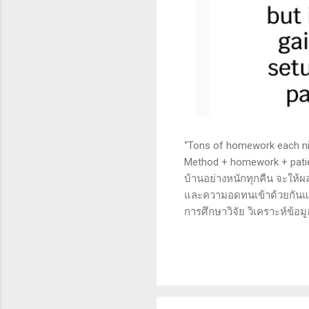
“Tons of homework each nigh
Method + homework + patie
บ้านอย่างหนักทุกคืน จะให้ผ
และความอดทนเข้าด้วยกันแล้ว
การศึกษาวิจัย วิเคราะห์ข้อม
เทคนิคหรือปัจจัยพื้นฐาน ก
นี้จะช่วยให้คุณสามารถเข้าใจ
เงินได้จริงและทำซ้ำได้ตลอด
จะช่วยให้คุณไม่หลงลืมแนวท
ความอดทน (Patience): การ