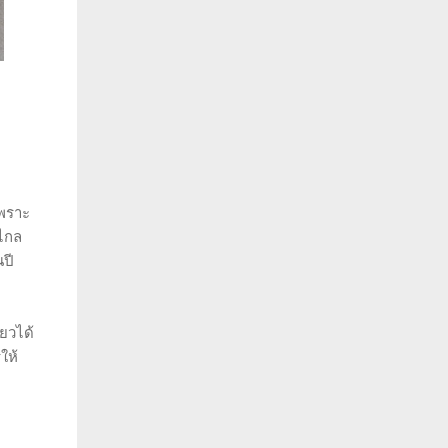
เพราะ
ปไกล
นปี
๋ยวได้
ให้