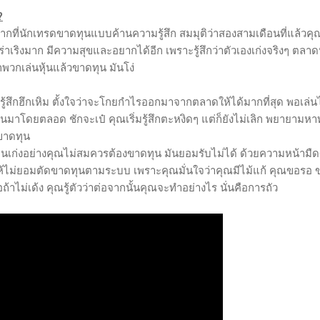
?
ากที่นักเทรดขาดทุนแบบค้านความรู้สึก สมมุติว่าสองสามเดือนที่แล้วค
ร่าเริงมาก มีความสุขและอยากได้อีก เพราะรู้สึกว่าตัวเองเก่งจริงๆ ตลาดห
กพวกเล่นหุ้นแล้วขาดทุน มันโง่
่คุณรู้สึกฮึกเหิม ตั้งใจว่าจะโกยกำไรออกมาจากตลาดให้ได้มากที่สุด พอเล่น
ด้เงินมาโดยตลอด ชักจะเป๋ คุณเริ่มรู้สึกตะหงิดๆ แต่ก็ยังไม่เลิก พยายามห
ขาดทุน
่าคนเก่งอย่างคุณไม่สมควรต้องขาดทุน มันยอมรับไม่ได้ ด้วยความหน้ามืด
ห้ไม่ยอมตัดขาดทุนตามระบบ เพราะคุณมั่นใจว่าคุณมีไม้แก้ คุณขอรอ 
อถ้าไม่เด้ง คุณรู้ตัวว่าต่อจากนั้นคุณจะทำอย่างไร นั่นคือการถัว