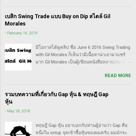
Invester ไปซะงั้น เผื่อใครไม่เข้าใจ Trader คือ
ลักษณะการเทรดที่ ไม่ถือยาว ซื้อแล้วขายในระยะ
เบสิก Swing Trade แบบ Buy on Dip สไตล์ Gil
เวลาหนึ่ง ที่สำคัญความเป็นเทรดเดอร์คือ การ
Morales
เคารพกฎของตัวเอง โดยเฉพาะ stop loss แค่
-
February 16, 2019
ราคาร่วงถึง 10% ก็ต้องตัดขาดทุนตามระบบแล้ว
ครับ ส่วน Invester ก็หมายความถึงนักลงทุน พวก
มีโอกาสได้ดูคลิป ชื่อ June 6 2016 Swing Trading
เขามองระยะยาว ไม่สนใจต่อความผันผวนของ
with Gil Morales ก็เห็นว่ามีเนื้อหาน่าเอามาแชร์
ราคาในระยะสั้น อย่างวอเรน บัฟเฟต์ บอกว่า "คุณ
มาก Gil Morales เป็นผู้เขียนหนังสือหลายเล่ม ที่ดัๆ
ไม่ควรอยู่ในตลาดหุ้น นอกเสียจากจะสามารถนั่ง
และท่านน่าจะได้อ่านเวอร์ชั่นภาษาไทยในอีกไม่
มองหุ้นที่คุณถือมีราคาลดลง 50% โดยไม่ตื่น
READ MORE
นานก็คือชื่อ "Trade Like an O'Neil Disciple: How
ตระหนก" ดังนั้น invester นั้น จะไม่ตระหนกเมื่อ
We Made Over 18,000% in the Stock Market" ที่
ราคาหุ้นร่วงทำให้เขาต้องขาดทุนไปแค่ 10% เอง
เขียนร่วมกับ Dr.Chris Kacher อีกเล่มก็คือ In The
แต่ trader ทนไม่ได้แล้ว ต้องทำอะไรสักอย่าง
รวมบทความที่เกี่ยวกับ Gap หุ้น & ทฤษฎี Gap
Trading Cockpit with the O'Neil Disciples:
สาเหตุที่ทำให้เทรดเดอร์เจ๊งหุ้น ต้องเสียเงิน
หุ้น
Strategies that Made Us 18,000% in the Stock
ขาดทุนไปมากมาย ทำลายเงินในพอร์ตให้เสียหาย
-
May 18, 2018
Market และนอกจากนี้ก็ได้เขียนร่วมกันกับ
มากที่สุด ประการหนึ่งก็คือเรื่องนี้แหละครับ ตอน
อาจารย์อย่าง วิลเลี่ยม โอนีล ชื่อ How to Make
แรกซื้อหุ้น เพราะต้องการเล่นแบบเทรดเดิ้ง คือ
ทฤษฎี Gap หุ้น อยาบอกกับท่านผู้อ่านว่า Gap คือ
Money Selling Stocks Short อีกด้วย ผมเองก็เคย
ซื้อมาขายไปในกรอบเวลาหนึ...
หนึ่งใน setup จุดเข้าซื้อหุ้นของผมครับ ผมมักจะ
แปลงานของแกแบบมั่วๆ หลายเรื่องด้วยกันนะ