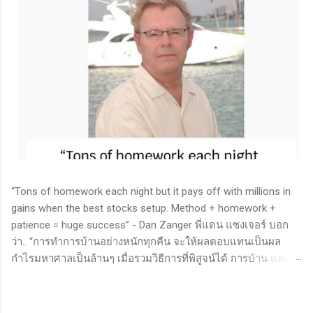
“Tons of homework each night but it pays off with millions in
gains when the best stocks setup. Method + homework +
patience = huge success” - Dan Zanger พี่แดน แซงเจอร์ บอก
ว่า.. “การทำการบ้านอย่างหนักทุกคืน จะให้ผลตอบแทนเป็นผล
กำไรมหาศาลเป็นล้านๆ เมื่อรวมวิธีการที่พิสูจน์ได้ การบ้าน และ
ความอดทนเข้าด้วยกันแล้ว ก็จะนำไปสู่ความสำเร็จที่ยิ่งใหญ่” . -
ทำการบ้าน (Homework): หมายถึงการศึกษาวิจัย วิเคราะห์ข้อมูล
ของหุ้นต่างๆ ทุกวัน ไม่ว่าจะเป็นการติดตามข่าวสาร การวิเคราะห์