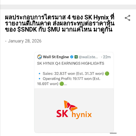
ทางเทคนิคหรือปัจจัยพื้นฐาน การสแกนหุ้นที่มีศักยภาพเป็นผู้ชนะ
ในอนาคต การลงรายละเอียดในการวิเคราะห์นี้จะช่วยให้คุณ
ผลประกอบการไตรมาส 4 ของ SK Hynix ที่
สามารถเข้าใจตลาดและรู้จักจังหวะที่เหมาะสมในการเข้าเทรด . -
รายงานดีเกินคาด ส่งผลกระทบต่อราคาหุ้น
วิธีการที่พิสูจน์แล้วว่าทำเงินได้จริงและทำซ้ำได้ตลอด (Method):
ของ $SNDK กับ $MU มากแค่ไหน มาดูกัน
การมีระบบหรือกลยุทธ์ที่ชัดเจนในการเทรดเป็นสิ่งสำคัญ เพราะจะ
-
January 28, 2026
ช่วยให้คุณไม่หลงลืมแนวทางที่ได้ผลในอดีตและสามารถปรับ
ใช้ได้เมื่อตลาดมีการเปลี่ยนแปลง . - ความอดทน (Patience): การ
รอคอยและไม่รีบร้อนถือเป็นคุณสมบัติที่สำคัญในนักเทรด ความ
อดทนช่วยให้คุณสามารถทนต่อความผันผวนของตลาดและรอคอย
จังหวะที่ดี...