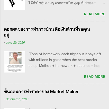
ได้กำไรหุ้นงามๆ จากการเปิด gap ที่เข้าสูตร
อาทิ - Voodoo - ทรงหุ้นซิ่ง ราคาย่อ วอลุ่มหาย -
breakaway gap อยู่หลายตัว ฉะนั้น ถ้าหุ้นที่ผม
สรุปกฎ Pocket Pivot Buy Point 10 ข้อ สรุปก็คือ
READ MORE
ทำการบ้าน มันส่งสัญญาณซื้อ แบบเปิด gap ผมจะ
ผมเป็นแฟนคลับของแกนั่นเองครับ ง่ายๆเลย ที่
ชอบมาก แต่ถึงกระนั้น มันก็ไม่ได้เป๊ะทุกตัวนะ
ชอบเพราะเราต่างมีอาจารย์ร่วมกันก็คือ ปู่โอนีล,
ครับ มีล้มเหลวเกินครึ่ง เราต้องคอยคัดตัวที่ไม่ดี
ทวดลิเวอร์มอร์ และทวด Wyckoff นั่นเอง (คือผม
ดอกผลของการทำการบ้าน คือเงินล้านที่รอคุณ
ออก เหลือตัวเจ๋งๆ แรงๆ ให้มันวิ่งทำเงินให้เราไป
เอามาอ้างแบบเกาะกระแสน่ะ เขาไม่รู้เห็นอะไร
อยู่
ทฤษฎี gap หุ้น ทริกเด็ดๆ เรื่อง Gap จากคุณน้ำผึ้ง
ด้วยหรอก) พอได้เห็นคลิปของแกเข้า แถมพูดถึง
-
June 29, 2026
สัตตารัมย์ เป็นการ Live ครั้งแรกของเธอ ที่แสดง
เรื่อง swing trade ด้วย จึงอดสนใจไม่ได้ครับ คลิป
ให้เห็นภาพคลื่นแบบต่างๆ อีเลียตเวฟจะศักดิ์สิทธิ์
นี้นะ...
“Tons of homework each night but it pays off
เมื่อเอามาใช้ร่วมกับวอลุ่ม ในคลิปนี้เธอจัดเต็ม
with millions in gains when the best stocks
เรื่องของ gap ซึ่งถือว่าครบเครื่องเอามากๆ ทฤษฎี
setup. Method + homework + patience = huge
gap ที่เกี่ยวข้องกับเวฟ มีดังนี้ Common gap ใน
success” - Dan Zanger พี่แดน แซงเจอร์ บอกว่า..
เวฟสอง(sideway)เป็นสัญญาณการเก็บหุ้นของเจ้า
READ MORE
“การทำการบ้านอย่างหนักทุกคืน จะให้ผล
มือที่หวงของ เพราะเขาจะตบขึ้น/ลงเพื่อให้เม่า
ตอบแทนเป็นผลกำไรมหาศาลเป็นล้านๆ เมื่อรวม
คายหุ้นคืน ยิ่งมีเยอะยิ่งน่าสนใจ gap ประเภทนี้มัก
วิธีการที่พิสูจน์ได้ การบ้าน และความอดทนเข้า
จะมีการลงมาปิดในเวลาอีกไม่นาน เพราะราคายัง
ขั้นตอนการทำราคาของ Market Maker
ด้วยกันแล้ว ก็จะนำไปสู่ความสำเร็จที่ยิ่งใหญ่” . -
อยู่ในกรอบ sideway เพื่อเก็บหุ้น โดยจะถูก
-
October 21, 2017
ทำการบ้าน (Homework): หมายถึงการศึกษาวิจัย
กระชากขึ้นและตบลง เป็นรูปแบบเวฟ complex
วิเคราะห์ข้อมูลของหุ้นต่างๆ ทุกวัน ไม่ว่าจะ
ประเภท double three Breakaway gap เป็นการ