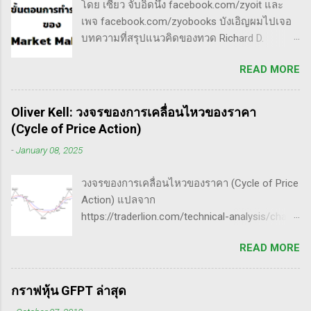
โดย เซียว จับอิดนึ้ง facebook.com/zyoit และ
เป็นการติดตามข่าวสาร การวิเคราะห์ทางเทคนิค
กระโดดข้ามเวฟสอง...
เพจ facebook.com/zyobooks บังเอิญผมไปเจอ
หรือปัจจัยพื้นฐาน การสแกนหุ้นที่มีศักยภาพเป็นผู้
บทความที่สรุปแนวคิดของทวด Richard D.
ชนะในอนาคต การลงรายละเอียดในการวิเคราะห์
Wyckoff ,ผู้ซึ่งเป็นหนึ่งในแรงบันดาลใจของตัวผม
นี้จะช่วยให้คุณสามารถเข้าใจตลาดและรู้จัก
READ MORE
เอง, ก็เลยอดตื่นใจไม่ได้กับข้อมูลที่เขาเขียนถึง "
จังหวะที่เหมาะสมในการเข้าเทรด . - วิธีการที่
How Manipulators Operate " ซึีงผมตีความว่ามัน
พิสูจน์แล้วว่าทำเงินได้จริงและทำซ้ำได้ตลอด
น่าเป็น " ขั้นตอนการทำราคาของ Market Maker "
(Method): การมีระบบหรือกลยุทธ์ที่ชัดเจนในการ
Oliver Kell: วงจรของการเคลื่อนไหวของราคา
พอได้สแกนคร่าวๆแล้วก็รู้สึกว่าน่าสนใจ เลย
เทรดเป็นสิ่งสำคัญ เพราะจะช่วยให้คุณไม่หลงลืม
(Cycle of Price Action)
พยายามแปลให้ตัวเองรู้เรื่อง แม้ว่าภาษาของแกจะ
แนวทางที่ได้ผลในอดีตและสามารถปรับใช้ได้เมื่อ
-
January 08, 2025
อยู่ในระดับที่ตัวผมเองเข้าถึงยากมาก แต่ก็ด้วย
ตลาดมีการเปลี่ยนแปลง . - ความอดทน
ความอยากรู้จึงพยายามคั้นเอาเฉพาะเนื้อๆ ที่แม้
(Patience): การรอคอยและไม่รีบร้อนถือเป็น
วงจรของการเคลื่อนไหวของราคา (Cycle of Price
อาจจะไม่เป๊ะตามใจความที่เขาพยายามสื่อ แต่ก็
คุณสมบัติที่สำคัญในนักเทรด ความอดทนช่วยให้
Action) แปลจาก
น่าจะพอเห็นภาพได้ในระดับหนึ่งครับ ใครที่ภาษา
คุณสามารถทนต่อความผันผวนของตลาดและรอ
https://traderlion.com/technical-analysis/chart-
อังกฤษคล่องๆ ก็ไปอ่านต้นฉบับได้ที่ลิ้งค์นี้นะ
คอยจังหวะที่ดี...
patterns/cycle-of-price-action-by-oliver-kell/
https://whatheheckaboom.wordpress.com/201
READ MORE
Oliver Kell เป็นนักเทรดที่ประสบความสำเร็จอย่าง
3/01/21/book-review-of-stock-market-
ยิ่งใหญ่ โดยเขาทำผลตอบแทนได้ถึง 941% ในการ
technique-number-one-by-richard-d-wyckoff/
แข่งขันเทรด U.S. Investing Championship ปี
ขั้นตอนการทำราคาของ Market Maker 1) เลือก
กราฟหุ้น GFPT ล่าสุด
2020 ด้วยประสบการณ์การเทรดที่ยาวนาน เขา
เป้าหมาย - ทำการทดสอบอย่างต่อเนื่องเพื่อดูว่า