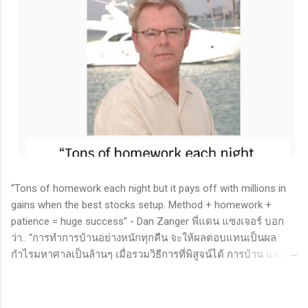
“Tons of homework each night but it pays off with millions in
gains when the best stocks setup. Method + homework +
patience = huge success” - Dan Zanger พี่แดน แซงเจอร์ บอก
ว่า.. “การทำการบ้านอย่างหนักทุกคืน จะให้ผลตอบแทนเป็นผล
กำไรมหาศาลเป็นล้านๆ เมื่อรวมวิธีการที่พิสูจน์ได้ การบ้าน และ
ความอดทนเข้าด้วยกันแล้ว ก็จะนำไปสู่ความสำเร็จที่ยิ่งใหญ่” . -
ทำการบ้าน (Homework): หมายถึงการศึกษาวิจัย วิเคราะห์ข้อมูล
ของหุ้นต่างๆ ทุกวัน ไม่ว่าจะเป็นการติดตามข่าวสาร การวิเคราะห์