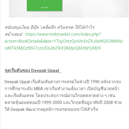
สนับสนุนโดย อีบุ๊ค "เคล็ดลึก สวิงเทรด ให้ได้กำไร
สม่ำเสมอ"
https://www.mebmarket.com/index.php?
action=BookDetails&data=YToyOntzOjc6InVzZXJfaWQiO3M6Nz
oiMTk5MjQzNSI7czo3OiJib29rX2lkIjtpOjMzNjYyMjt9
จุดเริ่มต้นของ Deepak Uppal
Deepak Uppal เริ่มต้นเส้นทางการเทรดในช่วงปี 1990 หลังจากจบ
การศึกษาระดับ MBA เขาเริ่มทำงานเต็มเวลา เปิดบัญชีนายหน้า
และเริ่มต้นเทรด โดยประสบการณ์ผ่านวิกฤตตลาดต่าง ๆ เช่น
ตลาดหุ้นดอทคอมปี 1999-2000 และวิกฤตที่อยู่อาศัยปี 2008 ช่วย
ให้ Deepak พัฒนากลยุทธ์การเทรดของเขาได้สำเร็จ