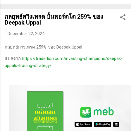
ทางเทคนิคหรือปัจจัยพื้นฐาน การสแกนหุ้นที่มีศักยภาพเป็นผู้ชนะ
ในอนาคต การลงรายละเอียดในการวิเคราะห์นี้จะช่วยให้คุณ
กลยุทธ์สวิงเทรด ปั้นพอร์ตโต 259% ของ
สามารถเข้าใจตลาดและรู้จักจังหวะที่เหมาะสมในการเข้าเทรด . -
Deepak Uppal
วิธีการที่พิสูจน์แล้วว่าทำเงินได้จริงและทำซ้ำได้ตลอด (Method):
การมีระบบหรือกลยุทธ์ที่ชัดเจนในการเทรดเป็นสิ่งสำคัญ เพราะจะ
-
December 22, 2024
ช่วยให้คุณไม่หลงลืมแนวทางที่ได้ผลในอดีตและสามารถปรับ
กลยุทธ์การเทรด 259% ของ Deepak Uppal
ใช้ได้เมื่อตลาดมีการเปลี่ยนแปลง . - ความอดทน (Patience): การ
รอคอยและไม่รีบร้อนถือเป็นคุณสมบัติที่สำคัญในนักเทรด ความ
แปลจาก
https://traderlion.com/investing-champions/deepak-
อดทนช่วยให้คุณสามารถทนต่อความผันผวนของตลาดและรอคอย
uppals-trading-strategy/
จังหวะที่ดี...