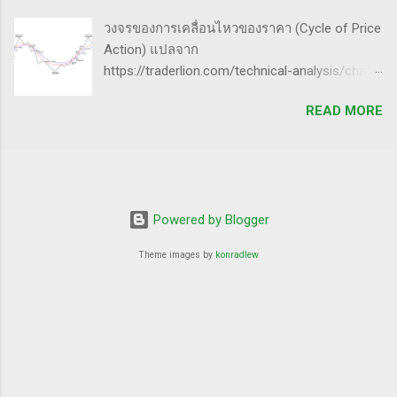
หมุนรอบให้ได้เยอะที่สุด - อยู่ในตลาดให้น้อยที่สุด
ตลาดที่มีความต้านทานน้อยสุด - ที่ต้องเลือกตัวที่
วงจรของการเคลื่อนไหวของราคา (Cycle of Price
50% ของทั้งหมด กุญแจ 4 ดอกเพื่อปั้นพอร์ตให้โต
มีความต้าน...
Action) แปลจาก
ระเบิด ๑. จับจังหวะตลาด Price pattern ฐานราคา
https://traderlion.com/technical-analysis/chart-
จะเกิดซ้ำรอยเสมอ ระบุให้ได้ ซื้อให้ถูกจังหวะ ฝึก
patterns/cycle-of-price-action-by-oliver-kell/
สายตาจากการดูกราฟหุ้นผู้ชนะเยอะ ๆ มองหาหุ้น
READ MORE
Oliver Kell เป็นนักเทรดที่ประสบความสำเร็จอย่าง
ที่ - ทะลุขึ้นจากการบีบตัว consolidation - ทะลุขึ้น
ยิ่งใหญ่ โดยเขาทำผลตอบแทนได้ถึง 941% ในการ
จากฐานราคา จำไว้เสมอว่า ไม่มี pattern ไหนที่
แข่งขันเทรด U.S. Investing Championship ปี
เวิร์ค 100% กฎการจบรอบของหุ้นนำตลาด 50-80
2020 ด้วยประสบการณ์การเทรดที่ยาวนาน เขา
โอกาสร่วง 50% จากยอด มีถึง 80% โอกาสร่วง
ได้พัฒนากลยุทธ์ที่สามารถทำกำไรได้ทั้งในช่วง
80% จากยอด มีถึง 50% รู้แบบนี้ ต้องกล้าขายเก็บ
ตลาดขาขึ้น (Uptrend) และตลาดขาลง
Powered by Blogger
กำไร อย่าถือยาว จบรอบ ตัวใครตัวมัน ๒.
(Downtrend) ภาพรวมของกลยุทธ์ Cycle of
Turnover หมุนรอบให้ได้เยอะ ค่าเสียโอกาส
Theme images by
konradlew
Price Action กลยุทธ์ Cycle of Price Action ของ
1*75% = 75% 3*20% = 73% 6*1...
Oliver Kell เน้นการใช้การวิเคราะห์ทางเทคนิค
(Technical Analysis) - เป้าหมาย: ช่วยให้นัก
เทรดสามารถระบุแนวโน้มของราคาได้อย่าง
ชัดเจน - วิธีการ: มุ่งเน้นที่สัญญาณ การสะสม
(Accumulation) และ การแจกจ่าย (Distribution)
บนกราฟหุ้น กลยุทธ์ที่เหมาะกับทั้งตลาดขาขึ้น