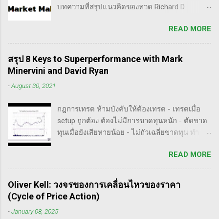
บทความที่สรุปแนวคิดของทวด Richard D.
ชนะในอนาคต การลงรายละเอียดในการวิเคราะห์
Wyckoff ,ผู้ซึ่งเป็นหนึ่งในแรงบันดาลใจของตัวผม
นี้จะช่วยให้คุณสามารถเข้าใจตลาดและรู้จัก
READ MORE
เอง, ก็เลยอดตื่นใจไม่ได้กับข้อมูลที่เขาเขียนถึง "
จังหวะที่เหมาะสมในการเข้าเทรด . - วิธีการที่
How Manipulators Operate " ซึีงผมตีความว่ามัน
พิสูจน์แล้วว่าทำเงินได้จริงและทำซ้ำได้ตลอด
น่าเป็น " ขั้นตอนการทำราคาของ Market Maker "
(Method): การมีระบบหรือกลยุทธ์ที่ชัดเจนในการ
สรุป 8 Keys to Superperformance with Mark
พอได้สแกนคร่าวๆแล้วก็รู้สึกว่าน่าสนใจ เลย
เทรดเป็นสิ่งสำคัญ เพราะจะช่วยให้คุณไม่หลงลืม
Minervini and David Ryan
พยายามแปลให้ตัวเองรู้เรื่อง แม้ว่าภาษาของแกจะ
แนวทางที่ได้ผลในอดีตและสามารถปรับใช้ได้เมื่อ
-
August 30, 2021
อยู่ในระดับที่ตัวผมเองเข้าถึงยากมาก แต่ก็ด้วย
ตลาดมีการเปลี่ยนแปลง . - ความอดทน
ความอยากรู้จึงพยายามคั้นเอาเฉพาะเนื้อๆ ที่แม้
(Patience): การรอคอยและไม่รีบร้อนถือเป็น
กฎการเทรด ห้ามบังคับให้ต้องเทรด - เทรดเมื่อ
อาจจะไม่เป๊ะตามใจความที่เขาพยายามสื่อ แต่ก็
คุณสมบัติที่สำคัญในนักเทรด ความอดทนช่วยให้
setup ถูกต้อง ต้องไม่มีการขาดทุนหนัก - ตัดขาด
น่าจะพอเห็นภาพได้ในระดับหนึ่งครับ ใครที่ภาษา
คุณสามารถทนต่อความผันผวนของตลาดและรอ
ทุนเมื่อยังเสียหายน้อย - ไม่ถัวเฉลี่ยขาดทุน ทำ
อังกฤษคล่องๆ ก็ไปอ่านต้นฉบับได้ที่ลิ้งค์นี้นะ
คอยจังหวะที่ดี...
ตามกฎอย่างเคร่งครัด - ต้องมีระบบเทรดของ
https://whatheheckaboom.wordpress.com/201
READ MORE
ตนเอง และต้องตั้งกฏขึ้นมา - ต้องมีวินัย ทำตาม
3/01/21/book-review-of-stock-market-
กฎ - ต้องอยู่ในขอบเขตความรู้/สามารถในการ
technique-number-one-by-richard-d-wyckoff/
แข่งขันตน - เทรดตาม setup ที่คุ้นเคย - ห้ามถัว
ขั้นตอนการทำราคาของ Market Maker 1) เลือก
Oliver Kell: วงจรของการเคลื่อนไหวของราคา
เฉลี่ยขาดทุน เป้าหมายของนักเทรดมืออาชีพ -
เป้าหมาย - ทำการทดสอบอย่างต่อเนื่องเพื่อดูว่า
(Cycle of Price Action)
ตัดขาดทุนให้เสียหายน้อยไว้ก่อน - กินกำไรคำ
ตอบสนองต่อความกลัวหรือความกล้า - ถ้า
-
January 08, 2025
ใหญ่(กว่าตัดขาดทุน) - ทบต้นให้ได้มากที่สุด /
ต้องการทำให้ตลาดวิ่งขึ้น, เขาจะทดสอบหุ้นนำ