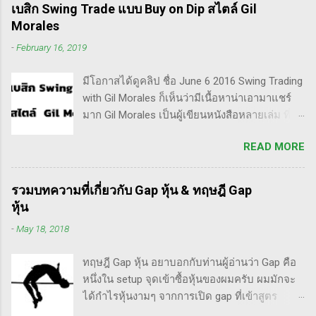
ลักษณะการเทรดที่ ไม่ถือยาว ซื้อแล้วขายในระยะ
เบสิก Swing Trade แบบ Buy on Dip สไตล์ Gil
เวลาหนึ่ง ที่สำคัญความเป็นเทรดเดอร์คือ การ
Morales
เคารพกฎของตัวเอง โดยเฉพาะ stop loss แค่
-
February 16, 2019
ราคาร่วงถึง 10% ก็ต้องตัดขาดทุนตามระบบแล้ว
ครับ ส่วน Invester ก็หมายความถึงนักลงทุน พวก
มีโอกาสได้ดูคลิป ชื่อ June 6 2016 Swing Trading
เขามองระยะยาว ไม่สนใจต่อความผันผวนของ
with Gil Morales ก็เห็นว่ามีเนื้อหาน่าเอามาแชร์
ราคาในระยะสั้น อย่างวอเรน บัฟเฟต์ บอกว่า "คุณ
มาก Gil Morales เป็นผู้เขียนหนังสือหลายเล่ม ที่ดัๆ
ไม่ควรอยู่ในตลาดหุ้น นอกเสียจากจะสามารถนั่ง
และท่านน่าจะได้อ่านเวอร์ชั่นภาษาไทยในอีกไม่
มองหุ้นที่คุณถือมีราคาลดลง 50% โดยไม่ตื่น
READ MORE
นานก็คือชื่อ "Trade Like an O'Neil Disciple: How
ตระหนก" ดังนั้น invester นั้น จะไม่ตระหนกเมื่อ
We Made Over 18,000% in the Stock Market" ที่
ราคาหุ้นร่วงทำให้เขาต้องขาดทุนไปแค่ 10% เอง
เขียนร่วมกับ Dr.Chris Kacher อีกเล่มก็คือ In The
แต่ trader ทนไม่ได้แล้ว ต้องทำอะไรสักอย่าง
รวมบทความที่เกี่ยวกับ Gap หุ้น & ทฤษฎี Gap
Trading Cockpit with the O'Neil Disciples:
สาเหตุที่ทำให้เทรดเดอร์เจ๊งหุ้น ต้องเสียเงิน
หุ้น
Strategies that Made Us 18,000% in the Stock
ขาดทุนไปมากมาย ทำลายเงินในพอร์ตให้เสียหาย
-
May 18, 2018
Market และนอกจากนี้ก็ได้เขียนร่วมกันกับ
มากที่สุด ประการหนึ่งก็คือเรื่องนี้แหละครับ ตอน
อาจารย์อย่าง วิลเลี่ยม โอนีล ชื่อ How to Make
แรกซื้อหุ้น เพราะต้องการเล่นแบบเทรดเดิ้ง คือ
ทฤษฎี Gap หุ้น อยาบอกกับท่านผู้อ่านว่า Gap คือ
Money Selling Stocks Short อีกด้วย ผมเองก็เคย
ซื้อมาขายไปในกรอบเวลาหนึ...
หนึ่งใน setup จุดเข้าซื้อหุ้นของผมครับ ผมมักจะ
แปลงานของแกแบบมั่วๆ หลายเรื่องด้วยกันนะ
ได้กำไรหุ้นงามๆ จากการเปิด gap ที่เข้าสูตร
อาทิ - Voodoo - ทรงหุ้นซิ่ง ราคาย่อ วอลุ่มหาย -
breakaway gap อยู่หลายตัว ฉะนั้น ถ้าหุ้นที่ผม