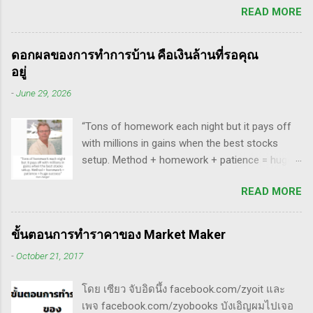
สรุปกฎ Pocket Pivot Buy Point 10 ข้อ สรุปก็คือ
READ MORE
ทำการบ้าน มันส่งสัญญาณซื้อ แบบเปิด gap ผมจะ
ผมเป็นแฟนคลับของแกนั่นเองครับ ง่ายๆเลย ที่
ชอบมาก แต่ถึงกระนั้น มันก็ไม่ได้เป๊ะทุกตัวนะ
ชอบเพราะเราต่างมีอาจารย์ร่วมกันก็คือ ปู่โอนีล,
ครับ มีล้มเหลวเกินครึ่ง เราต้องคอยคัดตัวที่ไม่ดี
ทวดลิเวอร์มอร์ และทวด Wyckoff นั่นเอง (คือผม
ดอกผลของการทำการบ้าน คือเงินล้านที่รอคุณ
ออก เหลือตัวเจ๋งๆ แรงๆ ให้มันวิ่งทำเงินให้เราไป
เอามาอ้างแบบเกาะกระแสน่ะ เขาไม่รู้เห็นอะไร
อยู่
ทฤษฎี gap หุ้น ทริกเด็ดๆ เรื่อง Gap จากคุณน้ำผึ้ง
ด้วยหรอก) พอได้เห็นคลิปของแกเข้า แถมพูดถึง
-
June 29, 2026
สัตตารัมย์ เป็นการ Live ครั้งแรกของเธอ ที่แสดง
เรื่อง swing trade ด้วย จึงอดสนใจไม่ได้ครับ คลิป
ให้เห็นภาพคลื่นแบบต่างๆ อีเลียตเวฟจะศักดิ์สิทธิ์
นี้นะ...
“Tons of homework each night but it pays off
เมื่อเอามาใช้ร่วมกับวอลุ่ม ในคลิปนี้เธอจัดเต็ม
with millions in gains when the best stocks
เรื่องของ gap ซึ่งถือว่าครบเครื่องเอามากๆ ทฤษฎี
setup. Method + homework + patience = huge
gap ที่เกี่ยวข้องกับเวฟ มีดังนี้ Common gap ใน
success” - Dan Zanger พี่แดน แซงเจอร์ บอกว่า..
เวฟสอง(sideway)เป็นสัญญาณการเก็บหุ้นของเจ้า
READ MORE
“การทำการบ้านอย่างหนักทุกคืน จะให้ผล
มือที่หวงของ เพราะเขาจะตบขึ้น/ลงเพื่อให้เม่า
ตอบแทนเป็นผลกำไรมหาศาลเป็นล้านๆ เมื่อรวม
คายหุ้นคืน ยิ่งมีเยอะยิ่งน่าสนใจ gap ประเภทนี้มัก
วิธีการที่พิสูจน์ได้ การบ้าน และความอดทนเข้า
จะมีการลงมาปิดในเวลาอีกไม่นาน เพราะราคายัง
ขั้นตอนการทำราคาของ Market Maker
ด้วยกันแล้ว ก็จะนำไปสู่ความสำเร็จที่ยิ่งใหญ่” . -
อยู่ในกรอบ sideway เพื่อเก็บหุ้น โดยจะถูก
-
October 21, 2017
ทำการบ้าน (Homework): หมายถึงการศึกษาวิจัย
กระชากขึ้นและตบลง เป็นรูปแบบเวฟ complex
วิเคราะห์ข้อมูลของหุ้นต่างๆ ทุกวัน ไม่ว่าจะ
ประเภท double three Breakaway gap เป็นการ
โดย เซียว จับอิดนึ้ง facebook.com/zyoit และ
เป็นการติดตามข่าวสาร การวิเคราะห์ทางเทคนิค
กระโดดข้ามเวฟสอง...
เพจ facebook.com/zyobooks บังเอิญผมไปเจอ
หรือปัจจัยพื้นฐาน การสแกนหุ้นที่มีศักยภาพเป็นผู้