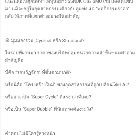
และนี่คือเหตุผลที่ทำให้หุ้นอย่าง $SNDK และ $MU เริ่มโดดเด่นขึ้น
มา แม้จะอยู่ในอุตสาหกรรมเดียวกับคู่แข่ง แต่ “พฤติกรรมราคา”
กลับให้ภาพที่แตกต่างอย่างมีนัยสำคัญ
🧭 มุมมองรวม: Cyclical หรือ Structural?
ในรอบที่ผ่านมา ราคาของบริษัทกลุ่มหน่วยความจำขึ้น—แต่คำถาม
สำคัญคือ
นี่คือ “รอบวัฏจักร” ที่ขึ้นตามปกติ?
หรือนี่คือ “โครงสร้างใหม่” ของอุตสาหกรรมที่ถูกเปลี่ยนโดย AI?
หรืออาจเป็น “Super Cycle” ที่แรงกว่าที่เคย?
หรือเป็น “Super Bubble” ที่นักเทรดต้องระวัง?
คำตอบไม่มีใครรู้ล่วงหน้า