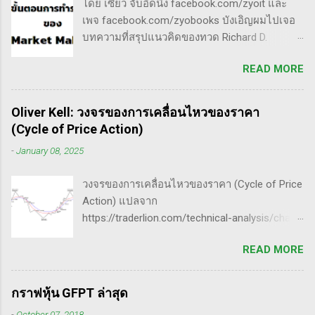
โดย เซียว จับอิดนึ้ง facebook.com/zyoit และ
เป็นการติดตามข่าวสาร การวิเคราะห์ทางเทคนิค
กระโดดข้ามเวฟสอง...
เพจ facebook.com/zyobooks บังเอิญผมไปเจอ
หรือปัจจัยพื้นฐาน การสแกนหุ้นที่มีศักยภาพเป็นผู้
บทความที่สรุปแนวคิดของทวด Richard D.
ชนะในอนาคต การลงรายละเอียดในการวิเคราะห์
Wyckoff ,ผู้ซึ่งเป็นหนึ่งในแรงบันดาลใจของตัวผม
นี้จะช่วยให้คุณสามารถเข้าใจตลาดและรู้จัก
READ MORE
เอง, ก็เลยอดตื่นใจไม่ได้กับข้อมูลที่เขาเขียนถึง "
จังหวะที่เหมาะสมในการเข้าเทรด . - วิธีการที่
How Manipulators Operate " ซึีงผมตีความว่ามัน
พิสูจน์แล้วว่าทำเงินได้จริงและทำซ้ำได้ตลอด
น่าเป็น " ขั้นตอนการทำราคาของ Market Maker "
(Method): การมีระบบหรือกลยุทธ์ที่ชัดเจนในการ
Oliver Kell: วงจรของการเคลื่อนไหวของราคา
พอได้สแกนคร่าวๆแล้วก็รู้สึกว่าน่าสนใจ เลย
เทรดเป็นสิ่งสำคัญ เพราะจะช่วยให้คุณไม่หลงลืม
(Cycle of Price Action)
พยายามแปลให้ตัวเองรู้เรื่อง แม้ว่าภาษาของแกจะ
แนวทางที่ได้ผลในอดีตและสามารถปรับใช้ได้เมื่อ
-
January 08, 2025
อยู่ในระดับที่ตัวผมเองเข้าถึงยากมาก แต่ก็ด้วย
ตลาดมีการเปลี่ยนแปลง . - ความอดทน
ความอยากรู้จึงพยายามคั้นเอาเฉพาะเนื้อๆ ที่แม้
(Patience): การรอคอยและไม่รีบร้อนถือเป็น
วงจรของการเคลื่อนไหวของราคา (Cycle of Price
อาจจะไม่เป๊ะตามใจความที่เขาพยายามสื่อ แต่ก็
คุณสมบัติที่สำคัญในนักเทรด ความอดทนช่วยให้
Action) แปลจาก
น่าจะพอเห็นภาพได้ในระดับหนึ่งครับ ใครที่ภาษา
คุณสามารถทนต่อความผันผวนของตลาดและรอ
https://traderlion.com/technical-analysis/chart-
อังกฤษคล่องๆ ก็ไปอ่านต้นฉบับได้ที่ลิ้งค์นี้นะ
คอยจังหวะที่ดี...
patterns/cycle-of-price-action-by-oliver-kell/
https://whatheheckaboom.wordpress.com/201
READ MORE
Oliver Kell เป็นนักเทรดที่ประสบความสำเร็จอย่าง
3/01/21/book-review-of-stock-market-
ยิ่งใหญ่ โดยเขาทำผลตอบแทนได้ถึง 941% ในการ
technique-number-one-by-richard-d-wyckoff/
แข่งขันเทรด U.S. Investing Championship ปี
ขั้นตอนการทำราคาของ Market Maker 1) เลือก
กราฟหุ้น GFPT ล่าสุด
2020 ด้วยประสบการณ์การเทรดที่ยาวนาน เขา
เป้าหมาย - ทำการทดสอบอย่างต่อเนื่องเพื่อดูว่า
-
October 07, 2018