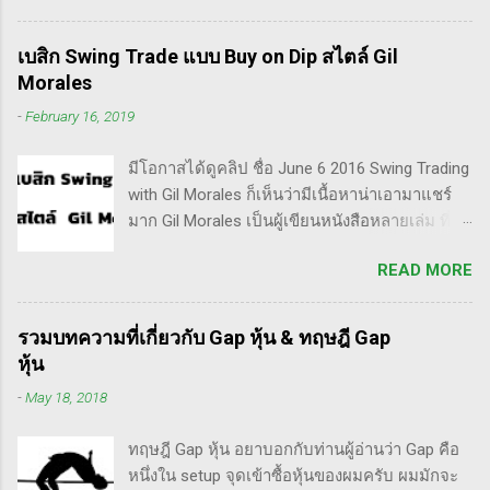
Invester ไปซะงั้น เผื่อใครไม่เข้าใจ Trader คือ
ลักษณะการเทรดที่ ไม่ถือยาว ซื้อแล้วขายในระยะ
เบสิก Swing Trade แบบ Buy on Dip สไตล์ Gil
เวลาหนึ่ง ที่สำคัญความเป็นเทรดเดอร์คือ การ
Morales
เคารพกฎของตัวเอง โดยเฉพาะ stop loss แค่
-
February 16, 2019
ราคาร่วงถึง 10% ก็ต้องตัดขาดทุนตามระบบแล้ว
ครับ ส่วน Invester ก็หมายความถึงนักลงทุน พวก
มีโอกาสได้ดูคลิป ชื่อ June 6 2016 Swing Trading
เขามองระยะยาว ไม่สนใจต่อความผันผวนของ
with Gil Morales ก็เห็นว่ามีเนื้อหาน่าเอามาแชร์
ราคาในระยะสั้น อย่างวอเรน บัฟเฟต์ บอกว่า "คุณ
มาก Gil Morales เป็นผู้เขียนหนังสือหลายเล่ม ที่ดัๆ
ไม่ควรอยู่ในตลาดหุ้น นอกเสียจากจะสามารถนั่ง
และท่านน่าจะได้อ่านเวอร์ชั่นภาษาไทยในอีกไม่
มองหุ้นที่คุณถือมีราคาลดลง 50% โดยไม่ตื่น
READ MORE
นานก็คือชื่อ "Trade Like an O'Neil Disciple: How
ตระหนก" ดังนั้น invester นั้น จะไม่ตระหนกเมื่อ
We Made Over 18,000% in the Stock Market" ที่
ราคาหุ้นร่วงทำให้เขาต้องขาดทุนไปแค่ 10% เอง
เขียนร่วมกับ Dr.Chris Kacher อีกเล่มก็คือ In The
แต่ trader ทนไม่ได้แล้ว ต้องทำอะไรสักอย่าง
รวมบทความที่เกี่ยวกับ Gap หุ้น & ทฤษฎี Gap
Trading Cockpit with the O'Neil Disciples:
สาเหตุที่ทำให้เทรดเดอร์เจ๊งหุ้น ต้องเสียเงิน
หุ้น
Strategies that Made Us 18,000% in the Stock
ขาดทุนไปมากมาย ทำลายเงินในพอร์ตให้เสียหาย
-
May 18, 2018
Market และนอกจากนี้ก็ได้เขียนร่วมกันกับ
มากที่สุด ประการหนึ่งก็คือเรื่องนี้แหละครับ ตอน
อาจารย์อย่าง วิลเลี่ยม โอนีล ชื่อ How to Make
แรกซื้อหุ้น เพราะต้องการเล่นแบบเทรดเดิ้ง คือ
ทฤษฎี Gap หุ้น อยาบอกกับท่านผู้อ่านว่า Gap คือ
Money Selling Stocks Short อีกด้วย ผมเองก็เคย
ซื้อมาขายไปในกรอบเวลาหนึ...
หนึ่งใน setup จุดเข้าซื้อหุ้นของผมครับ ผมมักจะ
แปลงานของแกแบบมั่วๆ หลายเรื่องด้วยกันนะ