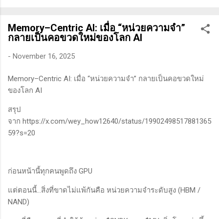
ทางเทคนิคหรือปัจจัยพื้นฐาน การสแกนหุ้นที่มีศักยภาพเป็นผู้ชนะ
ในอนาคต การลงรายละเอียดในการวิเคราะห์นี้จะช่วยให้คุณ
Memory–Centric AI: เมื่อ “หน่วยความจำ”
สามารถเข้าใจตลาดและรู้จักจังหวะที่เหมาะสมในการเข้าเทรด . -
กลายเป็นคอขวดใหม่ของโลก AI
วิธีการที่พิสูจน์แล้วว่าทำเงินได้จริงและทำซ้ำได้ตลอด (Method):
การมีระบบหรือกลยุทธ์ที่ชัดเจนในการเทรดเป็นสิ่งสำคัญ เพราะจะ
-
November 16, 2025
ช่วยให้คุณไม่หลงลืมแนวทางที่ได้ผลในอดีตและสามารถปรับ
Memory–Centric AI: เมื่อ “หน่วยความจำ” กลายเป็นคอขวดใหม่
ใช้ได้เมื่อตลาดมีการเปลี่ยนแปลง . - ความอดทน (Patience): การ
ของโลก AI
รอคอยและไม่รีบร้อนถือเป็นคุณสมบัติที่สำคัญในนักเทรด ความ
อดทนช่วยให้คุณสามารถทนต่อความผันผวนของตลาดและรอคอย
สรุป
จังหวะที่ดี...
จาก
https://x.com/wey_how12640/status/19902498517881365
59?s=20
ก่อนหน้านี้ทุกคนพูดถึง GPU
แต่ตอนนี้…สิ่งที่ขาดไม่แพ้กันคือ หน่วยความจำระดับสูง (HBM /
NAND)