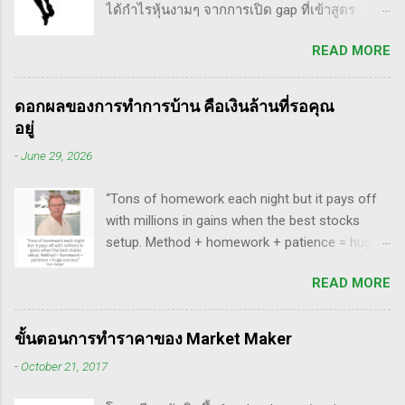
ได้กำไรหุ้นงามๆ จากการเปิด gap ที่เข้าสูตร
อาทิ - Voodoo - ทรงหุ้นซิ่ง ราคาย่อ วอลุ่มหาย -
breakaway gap อยู่หลายตัว ฉะนั้น ถ้าหุ้นที่ผม
สรุปกฎ Pocket Pivot Buy Point 10 ข้อ สรุปก็คือ
READ MORE
ทำการบ้าน มันส่งสัญญาณซื้อ แบบเปิด gap ผมจะ
ผมเป็นแฟนคลับของแกนั่นเองครับ ง่ายๆเลย ที่
ชอบมาก แต่ถึงกระนั้น มันก็ไม่ได้เป๊ะทุกตัวนะ
ชอบเพราะเราต่างมีอาจารย์ร่วมกันก็คือ ปู่โอนีล,
ครับ มีล้มเหลวเกินครึ่ง เราต้องคอยคัดตัวที่ไม่ดี
ทวดลิเวอร์มอร์ และทวด Wyckoff นั่นเอง (คือผม
ดอกผลของการทำการบ้าน คือเงินล้านที่รอคุณ
ออก เหลือตัวเจ๋งๆ แรงๆ ให้มันวิ่งทำเงินให้เราไป
เอามาอ้างแบบเกาะกระแสน่ะ เขาไม่รู้เห็นอะไร
อยู่
ทฤษฎี gap หุ้น ทริกเด็ดๆ เรื่อง Gap จากคุณน้ำผึ้ง
ด้วยหรอก) พอได้เห็นคลิปของแกเข้า แถมพูดถึง
-
June 29, 2026
สัตตารัมย์ เป็นการ Live ครั้งแรกของเธอ ที่แสดง
เรื่อง swing trade ด้วย จึงอดสนใจไม่ได้ครับ คลิป
ให้เห็นภาพคลื่นแบบต่างๆ อีเลียตเวฟจะศักดิ์สิทธิ์
นี้นะ...
“Tons of homework each night but it pays off
เมื่อเอามาใช้ร่วมกับวอลุ่ม ในคลิปนี้เธอจัดเต็ม
with millions in gains when the best stocks
เรื่องของ gap ซึ่งถือว่าครบเครื่องเอามากๆ ทฤษฎี
setup. Method + homework + patience = huge
gap ที่เกี่ยวข้องกับเวฟ มีดังนี้ Common gap ใน
success” - Dan Zanger พี่แดน แซงเจอร์ บอกว่า..
เวฟสอง(sideway)เป็นสัญญาณการเก็บหุ้นของเจ้า
READ MORE
“การทำการบ้านอย่างหนักทุกคืน จะให้ผล
มือที่หวงของ เพราะเขาจะตบขึ้น/ลงเพื่อให้เม่า
ตอบแทนเป็นผลกำไรมหาศาลเป็นล้านๆ เมื่อรวม
คายหุ้นคืน ยิ่งมีเยอะยิ่งน่าสนใจ gap ประเภทนี้มัก
วิธีการที่พิสูจน์ได้ การบ้าน และความอดทนเข้า
จะมีการลงมาปิดในเวลาอีกไม่นาน เพราะราคายัง
ขั้นตอนการทำราคาของ Market Maker
ด้วยกันแล้ว ก็จะนำไปสู่ความสำเร็จที่ยิ่งใหญ่” . -
อยู่ในกรอบ sideway เพื่อเก็บหุ้น โดยจะถูก
-
October 21, 2017
ทำการบ้าน (Homework): หมายถึงการศึกษาวิจัย
กระชากขึ้นและตบลง เป็นรูปแบบเวฟ complex
วิเคราะห์ข้อมูลของหุ้นต่างๆ ทุกวัน ไม่ว่าจะ
ประเภท double three Breakaway gap เป็นการ