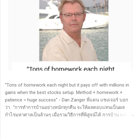
“Tons of homework each night but it pays off with millions in
gains when the best stocks setup. Method + homework +
patience = huge success” - Dan Zanger พี่แดน แซงเจอร์ บอก
ว่า.. “การทำการบ้านอย่างหนักทุกคืน จะให้ผลตอบแทนเป็นผล
กำไรมหาศาลเป็นล้านๆ เมื่อรวมวิธีการที่พิสูจน์ได้ การบ้าน และ
ความอดทนเข้าด้วยกันแล้ว ก็จะนำไปสู่ความสำเร็จที่ยิ่งใหญ่” . -
ทำการบ้าน (Homework): หมายถึงการศึกษาวิจัย วิเคราะห์ข้อมูล
ของหุ้นต่างๆ ทุกวัน ไม่ว่าจะเป็นการติดตามข่าวสาร การวิเคราะห์