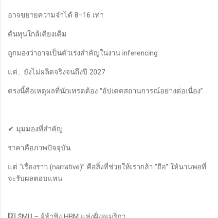
อาจขยายความจำได้ 8–16 เท่า
ต้นทุนใกล้เคียงเดิม
ถูกมองว่าอาจเป็นตัวเร่งสำคัญในงาน inferencing
แต่… ยังไม่ผลิตจริงจนถึงปี 2027
ตรงนี้คือเหตุผลที่นักเทรดต้อง “อัปเดตสถานการณ์อย่างต่อเนื่อง”
✔ มุมมองที่สำคัญ
ราคาคือภาพปัจจุบัน
แต่ “เรื่องราว (narrative)” คือสิ่งที่ช่วยให้เรากล้า “ถือ” ให้นานพอที่
จะรับผลตอบแทน
2️⃣ $MU – ผู้ท้าชิง HBM แห่งฝั่งอเมริกา