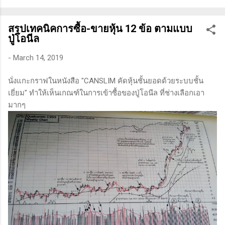
ทางเทคนิคหรือปัจจัยพื้นฐาน การสแกนหุ้นที่มีศักยภาพเป็นผู้ชนะ
ในอนาคต การลงรายละเอียดในการวิเคราะห์นี้จะช่วยให้คุณ
สรุปเทคนิคการซื้อ-ขายหุ้น 12 ข้อ ตามแบบ
สามารถเข้าใจตลาดและรู้จักจังหวะที่เหมาะสมในการเข้าเทรด . -
ปู่โอนีล
วิธีการที่พิสูจน์แล้วว่าทำเงินได้จริงและทำซ้ำได้ตลอด (Method):
การมีระบบหรือกลยุทธ์ที่ชัดเจนในการเทรดเป็นสิ่งสำคัญ เพราะจะ
-
March 14, 2019
ช่วยให้คุณไม่หลงลืมแนวทางที่ได้ผลในอดีตและสามารถปรับ
นั่งแกะกราฟในหนังสือ "CANSLIM คัดหุ้นชั้นยอดด้วยระบบชั้น
ใช้ได้เมื่อตลาดมีการเปลี่ยนแปลง . - ความอดทน (Patience): การ
เยี่ยม" ทำให้เห็นเกณฑ์ในการเข้าซื้อของปู่โอนีล ที่ช่างเลือกเอา
รอคอยและไม่รีบร้อนถือเป็นคุณสมบัติที่สำคัญในนักเทรด ความ
มากๆ
อดทนช่วยให้คุณสามารถทนต่อความผันผวนของตลาดและรอคอย
จังหวะที่ดี...