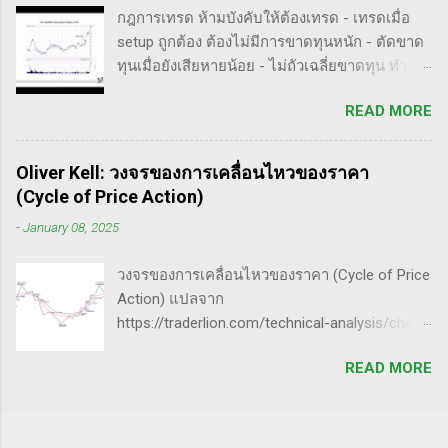
ความอยากรู้จึงพยายามคั้นเอาเฉพาะเนื้อๆ ที่แม้
(Patience): การรอคอยและไม่รีบร้อนถือเป็น
กฎการเทรด ห้ามบังคับให้ต้องเทรด - เทรดเมื่อ
อาจจะไม่เป๊ะตามใจความที่เขาพยายามสื่อ แต่ก็
คุณสมบัติที่สำคัญในนักเทรด ความอดทนช่วยให้
setup ถูกต้อง ต้องไม่มีการขาดทุนหนัก - ตัดขาด
น่าจะพอเห็นภาพได้ในระดับหนึ่งครับ ใครที่ภาษา
คุณสามารถทนต่อความผันผวนของตลาดและรอ
ทุนเมื่อยังเสียหายน้อย - ไม่ถัวเฉลี่ยขาดทุน ทำ
อังกฤษคล่องๆ ก็ไปอ่านต้นฉบับได้ที่ลิ้งค์นี้นะ
คอยจังหวะที่ดี...
ตามกฎอย่างเคร่งครัด - ต้องมีระบบเทรดของ
https://whatheheckaboom.wordpress.com/201
READ MORE
ตนเอง และต้องตั้งกฏขึ้นมา - ต้องมีวินัย ทำตาม
3/01/21/book-review-of-stock-market-
กฎ - ต้องอยู่ในขอบเขตความรู้/สามารถในการ
technique-number-one-by-richard-d-wyckoff/
แข่งขันตน - เทรดตาม setup ที่คุ้นเคย - ห้ามถัว
ขั้นตอนการทำราคาของ Market Maker 1) เลือก
Oliver Kell: วงจรของการเคลื่อนไหวของราคา
เฉลี่ยขาดทุน เป้าหมายของนักเทรดมืออาชีพ -
เป้าหมาย - ทำการทดสอบอย่างต่อเนื่องเพื่อดูว่า
(Cycle of Price Action)
ตัดขาดทุนให้เสียหายน้อยไว้ก่อน - กินกำไรคำ
ตอบสนองต่อความกลัวหรือความกล้า - ถ้า
-
January 08, 2025
ใหญ่(กว่าตัดขาดทุน) - ทบต้นให้ได้มากที่สุด /
ต้องการทำให้ตลาดวิ่งขึ้น, เขาจะทดสอบหุ้นนำ
หมุนรอบให้ได้เยอะที่สุด - อยู่ในตลาดให้น้อยที่สุด
ตลาดที่มีความต้านทานน้อยสุด - ที่ต้องเลือกตัวที่
วงจรของการเคลื่อนไหวของราคา (Cycle of Price
50% ของทั้งหมด กุญแจ 4 ดอกเพื่อปั้นพอร์ตให้โต
มีความต้าน...
Action) แปลจาก
ระเบิด ๑. จับจังหวะตลาด Price pattern ฐานราคา
https://traderlion.com/technical-analysis/chart-
จะเกิดซ้ำรอยเสมอ ระบุให้ได้ ซื้อให้ถูกจังหวะ ฝึก
patterns/cycle-of-price-action-by-oliver-kell/
สายตาจากการดูกราฟหุ้นผู้ชนะเยอะ ๆ มองหาหุ้น
READ MORE
Oliver Kell เป็นนักเทรดที่ประสบความสำเร็จอย่าง
ที่ - ทะลุขึ้นจากการบีบตัว consolidation - ทะลุขึ้น
ยิ่งใหญ่ โดยเขาทำผลตอบแทนได้ถึง 941% ในการ
จากฐานราคา จำไว้เสมอว่า ไม่มี pattern ไหนที่
แข่งขันเทรด U.S. Investing Championship ปี
เวิร์ค 100% กฎการจบรอบของหุ้นนำตลาด 50-80
2020 ด้วยประสบการณ์การเทรดที่ยาวนาน เขา