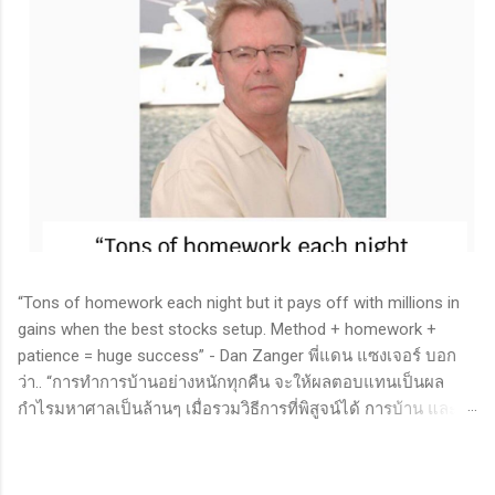
“Tons of homework each night but it pays off with millions in
gains when the best stocks setup. Method + homework +
patience = huge success” - Dan Zanger พี่แดน แซงเจอร์ บอก
ว่า.. “การทำการบ้านอย่างหนักทุกคืน จะให้ผลตอบแทนเป็นผล
กำไรมหาศาลเป็นล้านๆ เมื่อรวมวิธีการที่พิสูจน์ได้ การบ้าน และ
ความอดทนเข้าด้วยกันแล้ว ก็จะนำไปสู่ความสำเร็จที่ยิ่งใหญ่” . -
ทำการบ้าน (Homework): หมายถึงการศึกษาวิจัย วิเคราะห์ข้อมูล
ของหุ้นต่างๆ ทุกวัน ไม่ว่าจะเป็นการติดตามข่าวสาร การวิเคราะห์