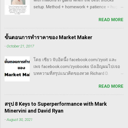
with millions in gains when the best stocks
เรื่องของ gap ซึ่งถือว่าครบเครื่องเอามากๆ ทฤษฎี
setup. Method + homework + patience = huge
gap ที่เกี่ยวข้องกับเวฟ มีดังนี้ Common gap ใน
success” - Dan Zanger พี่แดน แซงเจอร์ บอกว่า..
เวฟสอง(sideway)เป็นสัญญาณการเก็บหุ้นของเจ้า
READ MORE
“การทำการบ้านอย่างหนักทุกคืน จะให้ผล
มือที่หวงของ เพราะเขาจะตบขึ้น/ลงเพื่อให้เม่า
ตอบแทนเป็นผลกำไรมหาศาลเป็นล้านๆ เมื่อรวม
คายหุ้นคืน ยิ่งมีเยอะยิ่งน่าสนใจ gap ประเภทนี้มัก
วิธีการที่พิสูจน์ได้ การบ้าน และความอดทนเข้า
จะมีการลงมาปิดในเวลาอีกไม่นาน เพราะราคายัง
ขั้นตอนการทำราคาของ Market Maker
ด้วยกันแล้ว ก็จะนำไปสู่ความสำเร็จที่ยิ่งใหญ่” . -
อยู่ในกรอบ sideway เพื่อเก็บหุ้น โดยจะถูก
-
October 21, 2017
ทำการบ้าน (Homework): หมายถึงการศึกษาวิจัย
กระชากขึ้นและตบลง เป็นรูปแบบเวฟ complex
วิเคราะห์ข้อมูลของหุ้นต่างๆ ทุกวัน ไม่ว่าจะ
ประเภท double three Breakaway gap เป็นการ
โดย เซียว จับอิดนึ้ง facebook.com/zyoit และ
เป็นการติดตามข่าวสาร การวิเคราะห์ทางเทคนิค
กระโดดข้ามเวฟสอง...
เพจ facebook.com/zyobooks บังเอิญผมไปเจอ
หรือปัจจัยพื้นฐาน การสแกนหุ้นที่มีศักยภาพเป็นผู้
บทความที่สรุปแนวคิดของทวด Richard D.
ชนะในอนาคต การลงรายละเอียดในการวิเคราะห์
Wyckoff ,ผู้ซึ่งเป็นหนึ่งในแรงบันดาลใจของตัวผม
นี้จะช่วยให้คุณสามารถเข้าใจตลาดและรู้จัก
READ MORE
เอง, ก็เลยอดตื่นใจไม่ได้กับข้อมูลที่เขาเขียนถึง "
จังหวะที่เหมาะสมในการเข้าเทรด . - วิธีการที่
How Manipulators Operate " ซึีงผมตีความว่ามัน
พิสูจน์แล้วว่าทำเงินได้จริงและทำซ้ำได้ตลอด
น่าเป็น " ขั้นตอนการทำราคาของ Market Maker "
(Method): การมีระบบหรือกลยุทธ์ที่ชัดเจนในการ
สรุป 8 Keys to Superperformance with Mark
พอได้สแกนคร่าวๆแล้วก็รู้สึกว่าน่าสนใจ เลย
เทรดเป็นสิ่งสำคัญ เพราะจะช่วยให้คุณไม่หลงลืม
Minervini and David Ryan
พยายามแปลให้ตัวเองรู้เรื่อง แม้ว่าภาษาของแกจะ
แนวทางที่ได้ผลในอดีตและสามารถปรับใช้ได้เมื่อ
-
August 30, 2021
อยู่ในระดับที่ตัวผมเองเข้าถึงยากมาก แต่ก็ด้วย
ตลาดมีการเปลี่ยนแปลง . - ความอดทน