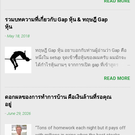
READ MORE
นานก็คือชื่อ "Trade Like an O'Neil Disciple: How
ตระหนก" ดังนั้น invester นั้น จะไม่ตระหนกเมื่อ
We Made Over 18,000% in the Stock Market" ที่
ราคาหุ้นร่วงทำให้เขาต้องขาดทุนไปแค่ 10% เอง
เขียนร่วมกับ Dr.Chris Kacher อีกเล่มก็คือ In The
แต่ trader ทนไม่ได้แล้ว ต้องทำอะไรสักอย่าง
รวมบทความที่เกี่ยวกับ Gap หุ้น & ทฤษฎี Gap
Trading Cockpit with the O'Neil Disciples:
สาเหตุที่ทำให้เทรดเดอร์เจ๊งหุ้น ต้องเสียเงิน
หุ้น
Strategies that Made Us 18,000% in the Stock
ขาดทุนไปมากมาย ทำลายเงินในพอร์ตให้เสียหาย
-
May 18, 2018
Market และนอกจากนี้ก็ได้เขียนร่วมกันกับ
มากที่สุด ประการหนึ่งก็คือเรื่องนี้แหละครับ ตอน
อาจารย์อย่าง วิลเลี่ยม โอนีล ชื่อ How to Make
แรกซื้อหุ้น เพราะต้องการเล่นแบบเทรดเดิ้ง คือ
ทฤษฎี Gap หุ้น อยาบอกกับท่านผู้อ่านว่า Gap คือ
Money Selling Stocks Short อีกด้วย ผมเองก็เคย
ซื้อมาขายไปในกรอบเวลาหนึ...
หนึ่งใน setup จุดเข้าซื้อหุ้นของผมครับ ผมมักจะ
แปลงานของแกแบบมั่วๆ หลายเรื่องด้วยกันนะ
ได้กำไรหุ้นงามๆ จากการเปิด gap ที่เข้าสูตร
อาทิ - Voodoo - ทรงหุ้นซิ่ง ราคาย่อ วอลุ่มหาย -
breakaway gap อยู่หลายตัว ฉะนั้น ถ้าหุ้นที่ผม
สรุปกฎ Pocket Pivot Buy Point 10 ข้อ สรุปก็คือ
READ MORE
ทำการบ้าน มันส่งสัญญาณซื้อ แบบเปิด gap ผมจะ
ผมเป็นแฟนคลับของแกนั่นเองครับ ง่ายๆเลย ที่
ชอบมาก แต่ถึงกระนั้น มันก็ไม่ได้เป๊ะทุกตัวนะ
ชอบเพราะเราต่างมีอาจารย์ร่วมกันก็คือ ปู่โอนีล,
ครับ มีล้มเหลวเกินครึ่ง เราต้องคอยคัดตัวที่ไม่ดี
ทวดลิเวอร์มอร์ และทวด Wyckoff นั่นเอง (คือผม
ดอกผลของการทำการบ้าน คือเงินล้านที่รอคุณ
ออก เหลือตัวเจ๋งๆ แรงๆ ให้มันวิ่งทำเงินให้เราไป
เอามาอ้างแบบเกาะกระแสน่ะ เขาไม่รู้เห็นอะไร
อยู่
ทฤษฎี gap หุ้น ทริกเด็ดๆ เรื่อง Gap จากคุณน้ำผึ้ง
ด้วยหรอก) พอได้เห็นคลิปของแกเข้า แถมพูดถึง
-
June 29, 2026
สัตตารัมย์ เป็นการ Live ครั้งแรกของเธอ ที่แสดง
เรื่อง swing trade ด้วย จึงอดสนใจไม่ได้ครับ คลิป
ให้เห็นภาพคลื่นแบบต่างๆ อีเลียตเวฟจะศักดิ์สิทธิ์
นี้นะ...
“Tons of homework each night but it pays off
เมื่อเอามาใช้ร่วมกับวอลุ่ม ในคลิปนี้เธอจัดเต็ม