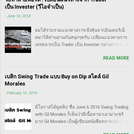
เป็น Invester (วีไอจำเป็น)
-
June 16, 2018
ผมได้รวบรวมแนวทางการเจ๊งหุ้นจากอินเตอร์เน็
ทมาให้ท่านอ่านกันสนุกๆครับ เปลี่ยนแนวทางการ
เทรดจากเป็น Trader เป็น Invester กลางทาง คลิป
นี้เขาบอกว่า การเปลี่ยนจากก่อนหน้านี้ตั้งใจจะ
READ MORE
เป็น Trader แล้วต่อมาก็เปลี่ยนใจอยากเป็น
Invester ไปซะงั้น เผื่อใครไม่เข้าใจ Trader คือ
ลักษณะการเทรดที่ ไม่ถือยาว ซื้อแล้วขายในระยะ
เบสิก Swing Trade แบบ Buy on Dip สไตล์ Gil
เวลาหนึ่ง ที่สำคัญความเป็นเทรดเดอร์คือ การ
Morales
เคารพกฎของตัวเอง โดยเฉพาะ stop loss แค่
-
February 16, 2019
ราคาร่วงถึง 10% ก็ต้องตัดขาดทุนตามระบบแล้ว
ครับ ส่วน Invester ก็หมายความถึงนักลงทุน พวก
มีโอกาสได้ดูคลิป ชื่อ June 6 2016 Swing Trading
เขามองระยะยาว ไม่สนใจต่อความผันผวนของ
with Gil Morales ก็เห็นว่ามีเนื้อหาน่าเอามาแชร์
ราคาในระยะสั้น อย่างวอเรน บัฟเฟต์ บอกว่า "คุณ
มาก Gil Morales เป็นผู้เขียนหนังสือหลายเล่ม ที่ดัๆ
ไม่ควรอยู่ในตลาดหุ้น นอกเสียจากจะสามารถนั่ง
และท่านน่าจะได้อ่านเวอร์ชั่นภาษาไทยในอีกไม่
มองหุ้นที่คุณถือมีราคาลดลง 50% โดยไม่ตื่น