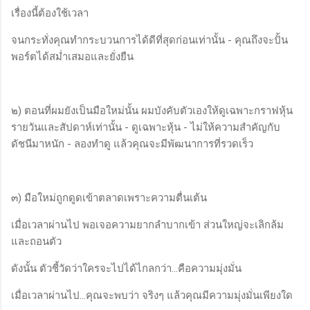
เรื่องนี้ต้องใช้เวลา
จนกระทั่งคุณทำกระบวนการได้ดีที่สุดก่อนเท่านั้น - คุณถึงจะปั้น
พอร์ตได้สม่ำเสมอและยั่งยืน
๒) ตอนที่ผมยังเป็นมือใหม่นั้น ผมบังคับตัวเองให้ดูเฉพาะกราฟหุ้น
รายวันและสัปดาห์เท่านั้น - ดูเฉพาะหุ้น - ไม่ให้ความสำคัญกับ
ดัชนีมาหนัก - ลองทำดู แล้วคุณจะมีพัฒนาการที่รวดเร็ว
๓) มือใหม่ถูกดูดเข้าตลาดเพราะความตื่นเต้น
เมื่อเวลาผ่านไป พอเจอความยากลำบากเข้า ส่วนใหญ่จะเลิกล้ม
และถอนตัว
ดังนั้น ตัวชี้วัดว่าใครจะไปได้ไกลกว่า...คือความมุ่งมั่น
เมื่อเวลาผ่านไป...คุณจะพบว่า จริงๆ แล้วคุณมีความมุ่งมั่นเพียงใด