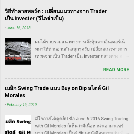
วิธีทำลายพอร์ต : เปลี่ยนแนวทางจาก Trader
เป็น Invester (วีไอจำเป็น)
-
June 16, 2018
ผมได้รวบรวมแนวทางการเจ๊งหุ้นจากอินเตอร์เน็
ทมาให้ท่านอ่านกันสนุกๆครับ เปลี่ยนแนวทางการ
เทรดจากเป็น Trader เป็น Invester กลางทาง คลิป
นี้เขาบอกว่า การเปลี่ยนจากก่อนหน้านี้ตั้งใจจะ
READ MORE
เป็น Trader แล้วต่อมาก็เปลี่ยนใจอยากเป็น
Invester ไปซะงั้น เผื่อใครไม่เข้าใจ Trader คือ
ลักษณะการเทรดที่ ไม่ถือยาว ซื้อแล้วขายในระยะ
เบสิก Swing Trade แบบ Buy on Dip สไตล์ Gil
เวลาหนึ่ง ที่สำคัญความเป็นเทรดเดอร์คือ การ
Morales
เคารพกฎของตัวเอง โดยเฉพาะ stop loss แค่
-
February 16, 2019
ราคาร่วงถึง 10% ก็ต้องตัดขาดทุนตามระบบแล้ว
ครับ ส่วน Invester ก็หมายความถึงนักลงทุน พวก
มีโอกาสได้ดูคลิป ชื่อ June 6 2016 Swing Trading
เขามองระยะยาว ไม่สนใจต่อความผันผวนของ
with Gil Morales ก็เห็นว่ามีเนื้อหาน่าเอามาแชร์
ราคาในระยะสั้น อย่างวอเรน บัฟเฟต์ บอกว่า "คุณ
มาก Gil Morales เป็นผู้เขียนหนังสือหลายเล่ม ที่ดัๆ