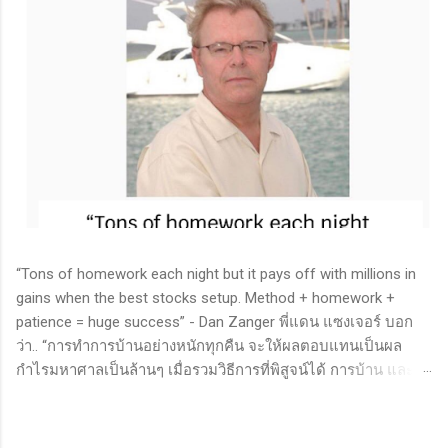
“Tons of homework each night but it pays off with millions in
gains when the best stocks setup. Method + homework +
patience = huge success” - Dan Zanger พี่แดน แซงเจอร์ บอก
ว่า.. “การทำการบ้านอย่างหนักทุกคืน จะให้ผลตอบแทนเป็นผล
กำไรมหาศาลเป็นล้านๆ เมื่อรวมวิธีการที่พิสูจน์ได้ การบ้าน และ
ความอดทนเข้าด้วยกันแล้ว ก็จะนำไปสู่ความสำเร็จที่ยิ่งใหญ่” . -
ทำการบ้าน (Homework): หมายถึงการศึกษาวิจัย วิเคราะห์ข้อมูล
ของหุ้นต่างๆ ทุกวัน ไม่ว่าจะเป็นการติดตามข่าวสาร การวิเคราะห์