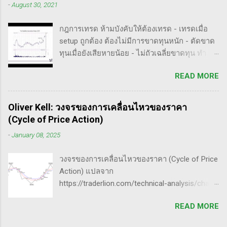
-
August 30, 2021
อยู่ในระดับที่ตัวผมเองเข้าถึงยากมาก แต่ก็ด้วย
ตลาดมีการเปลี่ยนแปลง . - ความอดทน
ความอยากรู้จึงพยายามคั้นเอาเฉพาะเนื้อๆ ที่แม้
(Patience): การรอคอยและไม่รีบร้อนถือเป็น
กฎการเทรด ห้ามบังคับให้ต้องเทรด - เทรดเมื่อ
อาจจะไม่เป๊ะตามใจความที่เขาพยายามสื่อ แต่ก็
คุณสมบัติที่สำคัญในนักเทรด ความอดทนช่วยให้
setup ถูกต้อง ต้องไม่มีการขาดทุนหนัก - ตัดขาด
น่าจะพอเห็นภาพได้ในระดับหนึ่งครับ ใครที่ภาษา
คุณสามารถทนต่อความผันผวนของตลาดและรอ
ทุนเมื่อยังเสียหายน้อย - ไม่ถัวเฉลี่ยขาดทุน ทำ
อังกฤษคล่องๆ ก็ไปอ่านต้นฉบับได้ที่ลิ้งค์นี้นะ
คอยจังหวะที่ดี...
ตามกฎอย่างเคร่งครัด - ต้องมีระบบเทรดของ
https://whatheheckaboom.wordpress.com/201
READ MORE
ตนเอง และต้องตั้งกฏขึ้นมา - ต้องมีวินัย ทำตาม
3/01/21/book-review-of-stock-market-
กฎ - ต้องอยู่ในขอบเขตความรู้/สามารถในการ
technique-number-one-by-richard-d-wyckoff/
แข่งขันตน - เทรดตาม setup ที่คุ้นเคย - ห้ามถัว
ขั้นตอนการทำราคาของ Market Maker 1) เลือก
Oliver Kell: วงจรของการเคลื่อนไหวของราคา
เฉลี่ยขาดทุน เป้าหมายของนักเทรดมืออาชีพ -
เป้าหมาย - ทำการทดสอบอย่างต่อเนื่องเพื่อดูว่า
(Cycle of Price Action)
ตัดขาดทุนให้เสียหายน้อยไว้ก่อน - กินกำไรคำ
ตอบสนองต่อความกลัวหรือความกล้า - ถ้า
-
January 08, 2025
ใหญ่(กว่าตัดขาดทุน) - ทบต้นให้ได้มากที่สุด /
ต้องการทำให้ตลาดวิ่งขึ้น, เขาจะทดสอบหุ้นนำ
หมุนรอบให้ได้เยอะที่สุด - อยู่ในตลาดให้น้อยที่สุด
ตลาดที่มีความต้านทานน้อยสุด - ที่ต้องเลือกตัวที่
วงจรของการเคลื่อนไหวของราคา (Cycle of Price
50% ของทั้งหมด กุญแจ 4 ดอกเพื่อปั้นพอร์ตให้โต
มีความต้าน...
Action) แปลจาก
ระเบิด ๑. จับจังหวะตลาด Price pattern ฐานราคา
https://traderlion.com/technical-analysis/chart-
จะเกิดซ้ำรอยเสมอ ระบุให้ได้ ซื้อให้ถูกจังหวะ ฝึก
patterns/cycle-of-price-action-by-oliver-kell/
สายตาจากการดูกราฟหุ้นผู้ชนะเยอะ ๆ มองหาหุ้น
READ MORE
Oliver Kell เป็นนักเทรดที่ประสบความสำเร็จอย่าง
ที่ - ทะลุขึ้นจากการบีบตัว consolidation - ทะลุขึ้น
ยิ่งใหญ่ โดยเขาทำผลตอบแทนได้ถึง 941% ในการ
จากฐานราคา จำไว้เสมอว่า ไม่มี pattern ไหนที่