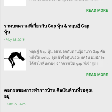
ไม่ควรอยู่ในตลาดหุ้น นอกเสียจากจะสามารถนั่ง
และท่านน่าจะได้อ่านเวอร์ชั่นภาษาไทยในอีกไม่
มองหุ้นที่คุณถือมีราคาลดลง 50% โดยไม่ตื่น
READ MORE
นานก็คือชื่อ "Trade Like an O'Neil Disciple: How
ตระหนก" ดังนั้น invester นั้น จะไม่ตระหนกเมื่อ
We Made Over 18,000% in the Stock Market" ที่
ราคาหุ้นร่วงทำให้เขาต้องขาดทุนไปแค่ 10% เอง
เขียนร่วมกับ Dr.Chris Kacher อีกเล่มก็คือ In The
แต่ trader ทนไม่ได้แล้ว ต้องทำอะไรสักอย่าง
รวมบทความที่เกี่ยวกับ Gap หุ้น & ทฤษฎี Gap
Trading Cockpit with the O'Neil Disciples:
สาเหตุที่ทำให้เทรดเดอร์เจ๊งหุ้น ต้องเสียเงิน
หุ้น
Strategies that Made Us 18,000% in the Stock
ขาดทุนไปมากมาย ทำลายเงินในพอร์ตให้เสียหาย
-
May 18, 2018
Market และนอกจากนี้ก็ได้เขียนร่วมกันกับ
มากที่สุด ประการหนึ่งก็คือเรื่องนี้แหละครับ ตอน
อาจารย์อย่าง วิลเลี่ยม โอนีล ชื่อ How to Make
แรกซื้อหุ้น เพราะต้องการเล่นแบบเทรดเดิ้ง คือ
ทฤษฎี Gap หุ้น อยาบอกกับท่านผู้อ่านว่า Gap คือ
Money Selling Stocks Short อีกด้วย ผมเองก็เคย
ซื้อมาขายไปในกรอบเวลาหนึ...
หนึ่งใน setup จุดเข้าซื้อหุ้นของผมครับ ผมมักจะ
แปลงานของแกแบบมั่วๆ หลายเรื่องด้วยกันนะ
ได้กำไรหุ้นงามๆ จากการเปิด gap ที่เข้าสูตร
อาทิ - Voodoo - ทรงหุ้นซิ่ง ราคาย่อ วอลุ่มหาย -
breakaway gap อยู่หลายตัว ฉะนั้น ถ้าหุ้นที่ผม
สรุปกฎ Pocket Pivot Buy Point 10 ข้อ สรุปก็คือ
READ MORE
ทำการบ้าน มันส่งสัญญาณซื้อ แบบเปิด gap ผมจะ
ผมเป็นแฟนคลับของแกนั่นเองครับ ง่ายๆเลย ที่
ชอบมาก แต่ถึงกระนั้น มันก็ไม่ได้เป๊ะทุกตัวนะ
ชอบเพราะเราต่างมีอาจารย์ร่วมกันก็คือ ปู่โอนีล,
ครับ มีล้มเหลวเกินครึ่ง เราต้องคอยคัดตัวที่ไม่ดี
ทวดลิเวอร์มอร์ และทวด Wyckoff นั่นเอง (คือผม
ดอกผลของการทำการบ้าน คือเงินล้านที่รอคุณ
ออก เหลือตัวเจ๋งๆ แรงๆ ให้มันวิ่งทำเงินให้เราไป
เอามาอ้างแบบเกาะกระแสน่ะ เขาไม่รู้เห็นอะไร
อยู่
ทฤษฎี gap หุ้น ทริกเด็ดๆ เรื่อง Gap จากคุณน้ำผึ้ง
ด้วยหรอก) พอได้เห็นคลิปของแกเข้า แถมพูดถึง
-
June 29, 2026
สัตตารัมย์ เป็นการ Live ครั้งแรกของเธอ ที่แสดง
เรื่อง swing trade ด้วย จึงอดสนใจไม่ได้ครับ คลิป
ให้เห็นภาพคลื่นแบบต่างๆ อีเลียตเวฟจะศักดิ์สิทธิ์