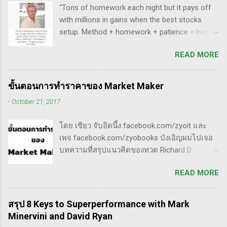
นี้นะ...
“Tons of homework each night but it pays off
เมื่อเอามาใช้ร่วมกับวอลุ่ม ในคลิปนี้เธอจัดเต็ม
with millions in gains when the best stocks
เรื่องของ gap ซึ่งถือว่าครบเครื่องเอามากๆ ทฤษฎี
setup. Method + homework + patience = huge
gap ที่เกี่ยวข้องกับเวฟ มีดังนี้ Common gap ใน
success” - Dan Zanger พี่แดน แซงเจอร์ บอกว่า..
เวฟสอง(sideway)เป็นสัญญาณการเก็บหุ้นของเจ้า
READ MORE
“การทำการบ้านอย่างหนักทุกคืน จะให้ผล
มือที่หวงของ เพราะเขาจะตบขึ้น/ลงเพื่อให้เม่า
ตอบแทนเป็นผลกำไรมหาศาลเป็นล้านๆ เมื่อรวม
คายหุ้นคืน ยิ่งมีเยอะยิ่งน่าสนใจ gap ประเภทนี้มัก
วิธีการที่พิสูจน์ได้ การบ้าน และความอดทนเข้า
จะมีการลงมาปิดในเวลาอีกไม่นาน เพราะราคายัง
ขั้นตอนการทำราคาของ Market Maker
ด้วยกันแล้ว ก็จะนำไปสู่ความสำเร็จที่ยิ่งใหญ่” . -
อยู่ในกรอบ sideway เพื่อเก็บหุ้น โดยจะถูก
-
October 21, 2017
ทำการบ้าน (Homework): หมายถึงการศึกษาวิจัย
กระชากขึ้นและตบลง เป็นรูปแบบเวฟ complex
วิเคราะห์ข้อมูลของหุ้นต่างๆ ทุกวัน ไม่ว่าจะ
ประเภท double three Breakaway gap เป็นการ
โดย เซียว จับอิดนึ้ง facebook.com/zyoit และ
เป็นการติดตามข่าวสาร การวิเคราะห์ทางเทคนิค
กระโดดข้ามเวฟสอง...
เพจ facebook.com/zyobooks บังเอิญผมไปเจอ
หรือปัจจัยพื้นฐาน การสแกนหุ้นที่มีศักยภาพเป็นผู้
บทความที่สรุปแนวคิดของทวด Richard D.
ชนะในอนาคต การลงรายละเอียดในการวิเคราะห์
Wyckoff ,ผู้ซึ่งเป็นหนึ่งในแรงบันดาลใจของตัวผม
นี้จะช่วยให้คุณสามารถเข้าใจตลาดและรู้จัก
READ MORE
เอง, ก็เลยอดตื่นใจไม่ได้กับข้อมูลที่เขาเขียนถึง "
จังหวะที่เหมาะสมในการเข้าเทรด . - วิธีการที่
How Manipulators Operate " ซึีงผมตีความว่ามัน
พิสูจน์แล้วว่าทำเงินได้จริงและทำซ้ำได้ตลอด
น่าเป็น " ขั้นตอนการทำราคาของ Market Maker "
(Method): การมีระบบหรือกลยุทธ์ที่ชัดเจนในการ
สรุป 8 Keys to Superperformance with Mark
พอได้สแกนคร่าวๆแล้วก็รู้สึกว่าน่าสนใจ เลย
เทรดเป็นสิ่งสำคัญ เพราะจะช่วยให้คุณไม่หลงลืม
Minervini and David Ryan
พยายามแปลให้ตัวเองรู้เรื่อง แม้ว่าภาษาของแกจะ
แนวทางที่ได้ผลในอดีตและสามารถปรับใช้ได้เมื่อ