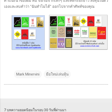
คำแนะนำของผม คือ จงเริ่มจากเล็กๆ และคิดระยะยาว ลงทุนในตัว
เองและลบคำว่า "ฉันทำไม่ได้" ออกไปจากคำศัพท์ของคุณ
Mark Minervini
มือใหม่เล่นหุ้น
7 บทความยอดนิยมในรอบ 30 วันที่ผ่านมา