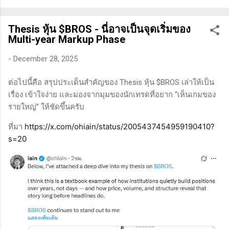
ทางเทคนิคหรือปัจจัยพื้นฐาน การสแกนหุ้นที่มีศักยภาพเป็นผู้ชนะ
ในอนาคต การลงรายละเอียดในการวิเคราะห์นี้จะช่วยให้คุณ
Thesis หุ้น $BROS - นี่อาจเป็นจุดเริ่มของ
สามารถเข้าใจตลาดและรู้จักจังหวะที่เหมาะสมในการเข้าเทรด . -
Multi-year Markup Phase
วิธีการที่พิสูจน์แล้วว่าทำเงินได้จริงและทำซ้ำได้ตลอด (Method):
การมีระบบหรือกลยุทธ์ที่ชัดเจนในการเทรดเป็นสิ่งสำคัญ เพราะจะ
-
December 28, 2025
ช่วยให้คุณไม่หลงลืมแนวทางที่ได้ผลในอดีตและสามารถปรับ
ต่อไปนี้คือ สรุปประเด็นสำคัญของ Thesis หุ้น $BROS เล่าให้เป็น
ใช้ได้เมื่อตลาดมีการเปลี่ยนแปลง . - ความอดทน (Patience): การ
เรื่อง เข้าใจง่าย และมองจากมุมของนักเทรดที่อยาก “เห็นเกมของ
รอคอยและไม่รีบร้อนถือเป็นคุณสมบัติที่สำคัญในนักเทรด ความ
รายใหญ่” ให้ชัดขึ้นครับ
อดทนช่วยให้คุณสามารถทนต่อความผันผวนของตลาดและรอคอย
จังหวะที่ดี...
https://x.com/ohiain/status/2005437454959190410?
ที่มา
s=20