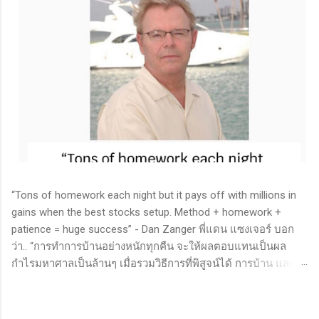
“Tons of homework each night but it pays off with millions in
gains when the best stocks setup. Method + homework +
patience = huge success” - Dan Zanger พี่แดน แซงเจอร์ บอก
ว่า.. “การทำการบ้านอย่างหนักทุกคืน จะให้ผลตอบแทนเป็นผล
กำไรมหาศาลเป็นล้านๆ เมื่อรวมวิธีการที่พิสูจน์ได้ การบ้าน และ
ความอดทนเข้าด้วยกันแล้ว ก็จะนำไปสู่ความสำเร็จที่ยิ่งใหญ่” . -
ทำการบ้าน (Homework): หมายถึงการศึกษาวิจัย วิเคราะห์ข้อมูล
ของหุ้นต่างๆ ทุกวัน ไม่ว่าจะเป็นการติดตามข่าวสาร การวิเคราะห์