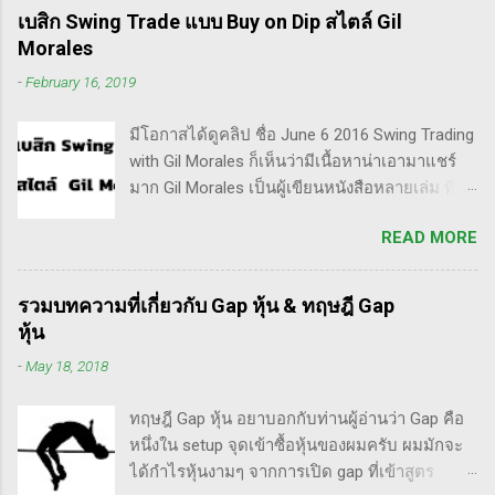
ลักษณะการเทรดที่ ไม่ถือยาว ซื้อแล้วขายในระยะ
เบสิก Swing Trade แบบ Buy on Dip สไตล์ Gil
เวลาหนึ่ง ที่สำคัญความเป็นเทรดเดอร์คือ การ
Morales
เคารพกฎของตัวเอง โดยเฉพาะ stop loss แค่
-
February 16, 2019
ราคาร่วงถึง 10% ก็ต้องตัดขาดทุนตามระบบแล้ว
ครับ ส่วน Invester ก็หมายความถึงนักลงทุน พวก
มีโอกาสได้ดูคลิป ชื่อ June 6 2016 Swing Trading
เขามองระยะยาว ไม่สนใจต่อความผันผวนของ
with Gil Morales ก็เห็นว่ามีเนื้อหาน่าเอามาแชร์
ราคาในระยะสั้น อย่างวอเรน บัฟเฟต์ บอกว่า "คุณ
มาก Gil Morales เป็นผู้เขียนหนังสือหลายเล่ม ที่ดัๆ
ไม่ควรอยู่ในตลาดหุ้น นอกเสียจากจะสามารถนั่ง
และท่านน่าจะได้อ่านเวอร์ชั่นภาษาไทยในอีกไม่
มองหุ้นที่คุณถือมีราคาลดลง 50% โดยไม่ตื่น
READ MORE
นานก็คือชื่อ "Trade Like an O'Neil Disciple: How
ตระหนก" ดังนั้น invester นั้น จะไม่ตระหนกเมื่อ
We Made Over 18,000% in the Stock Market" ที่
ราคาหุ้นร่วงทำให้เขาต้องขาดทุนไปแค่ 10% เอง
เขียนร่วมกับ Dr.Chris Kacher อีกเล่มก็คือ In The
แต่ trader ทนไม่ได้แล้ว ต้องทำอะไรสักอย่าง
รวมบทความที่เกี่ยวกับ Gap หุ้น & ทฤษฎี Gap
Trading Cockpit with the O'Neil Disciples:
สาเหตุที่ทำให้เทรดเดอร์เจ๊งหุ้น ต้องเสียเงิน
หุ้น
Strategies that Made Us 18,000% in the Stock
ขาดทุนไปมากมาย ทำลายเงินในพอร์ตให้เสียหาย
-
May 18, 2018
Market และนอกจากนี้ก็ได้เขียนร่วมกันกับ
มากที่สุด ประการหนึ่งก็คือเรื่องนี้แหละครับ ตอน
อาจารย์อย่าง วิลเลี่ยม โอนีล ชื่อ How to Make
แรกซื้อหุ้น เพราะต้องการเล่นแบบเทรดเดิ้ง คือ
ทฤษฎี Gap หุ้น อยาบอกกับท่านผู้อ่านว่า Gap คือ
Money Selling Stocks Short อีกด้วย ผมเองก็เคย
ซื้อมาขายไปในกรอบเวลาหนึ...
หนึ่งใน setup จุดเข้าซื้อหุ้นของผมครับ ผมมักจะ
แปลงานของแกแบบมั่วๆ หลายเรื่องด้วยกันนะ
ได้กำไรหุ้นงามๆ จากการเปิด gap ที่เข้าสูตร
อาทิ - Voodoo - ทรงหุ้นซิ่ง ราคาย่อ วอลุ่มหาย -