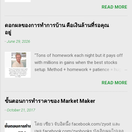
breakaway gap อยู่หลายตัว ฉะนั้น ถ้าหุ้นที่ผม
สรุปกฎ Pocket Pivot Buy Point 10 ข้อ สรุปก็คือ
READ MORE
ทำการบ้าน มันส่งสัญญาณซื้อ แบบเปิด gap ผมจะ
ผมเป็นแฟนคลับของแกนั่นเองครับ ง่ายๆเลย ที่
ชอบมาก แต่ถึงกระนั้น มันก็ไม่ได้เป๊ะทุกตัวนะ
ชอบเพราะเราต่างมีอาจารย์ร่วมกันก็คือ ปู่โอนีล,
ครับ มีล้มเหลวเกินครึ่ง เราต้องคอยคัดตัวที่ไม่ดี
ทวดลิเวอร์มอร์ และทวด Wyckoff นั่นเอง (คือผม
ดอกผลของการทำการบ้าน คือเงินล้านที่รอคุณ
ออก เหลือตัวเจ๋งๆ แรงๆ ให้มันวิ่งทำเงินให้เราไป
เอามาอ้างแบบเกาะกระแสน่ะ เขาไม่รู้เห็นอะไร
อยู่
ทฤษฎี gap หุ้น ทริกเด็ดๆ เรื่อง Gap จากคุณน้ำผึ้ง
ด้วยหรอก) พอได้เห็นคลิปของแกเข้า แถมพูดถึง
-
June 29, 2026
สัตตารัมย์ เป็นการ Live ครั้งแรกของเธอ ที่แสดง
เรื่อง swing trade ด้วย จึงอดสนใจไม่ได้ครับ คลิป
ให้เห็นภาพคลื่นแบบต่างๆ อีเลียตเวฟจะศักดิ์สิทธิ์
นี้นะ...
“Tons of homework each night but it pays off
เมื่อเอามาใช้ร่วมกับวอลุ่ม ในคลิปนี้เธอจัดเต็ม
with millions in gains when the best stocks
เรื่องของ gap ซึ่งถือว่าครบเครื่องเอามากๆ ทฤษฎี
setup. Method + homework + patience = huge
gap ที่เกี่ยวข้องกับเวฟ มีดังนี้ Common gap ใน
success” - Dan Zanger พี่แดน แซงเจอร์ บอกว่า..
เวฟสอง(sideway)เป็นสัญญาณการเก็บหุ้นของเจ้า
READ MORE
“การทำการบ้านอย่างหนักทุกคืน จะให้ผล
มือที่หวงของ เพราะเขาจะตบขึ้น/ลงเพื่อให้เม่า
ตอบแทนเป็นผลกำไรมหาศาลเป็นล้านๆ เมื่อรวม
คายหุ้นคืน ยิ่งมีเยอะยิ่งน่าสนใจ gap ประเภทนี้มัก
วิธีการที่พิสูจน์ได้ การบ้าน และความอดทนเข้า
จะมีการลงมาปิดในเวลาอีกไม่นาน เพราะราคายัง
ขั้นตอนการทำราคาของ Market Maker
ด้วยกันแล้ว ก็จะนำไปสู่ความสำเร็จที่ยิ่งใหญ่” . -
อยู่ในกรอบ sideway เพื่อเก็บหุ้น โดยจะถูก
-
October 21, 2017
ทำการบ้าน (Homework): หมายถึงการศึกษาวิจัย
กระชากขึ้นและตบลง เป็นรูปแบบเวฟ complex
วิเคราะห์ข้อมูลของหุ้นต่างๆ ทุกวัน ไม่ว่าจะ
ประเภท double three Breakaway gap เป็นการ
โดย เซียว จับอิดนึ้ง facebook.com/zyoit และ
เป็นการติดตามข่าวสาร การวิเคราะห์ทางเทคนิค
กระโดดข้ามเวฟสอง...
เพจ facebook.com/zyobooks บังเอิญผมไปเจอ