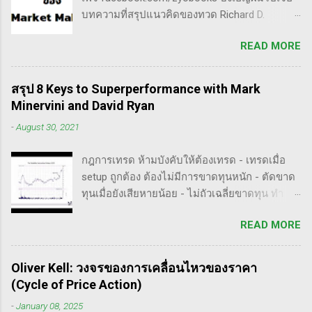
หรือปัจจัยพื้นฐาน การสแกนหุ้นที่มีศักยภาพเป็นผู้
บทความที่สรุปแนวคิดของทวด Richard D.
ชนะในอนาคต การลงรายละเอียดในการวิเคราะห์
Wyckoff ,ผู้ซึ่งเป็นหนึ่งในแรงบันดาลใจของตัวผม
นี้จะช่วยให้คุณสามารถเข้าใจตลาดและรู้จัก
READ MORE
เอง, ก็เลยอดตื่นใจไม่ได้กับข้อมูลที่เขาเขียนถึง "
จังหวะที่เหมาะสมในการเข้าเทรด . - วิธีการที่
How Manipulators Operate " ซึีงผมตีความว่ามัน
พิสูจน์แล้วว่าทำเงินได้จริงและทำซ้ำได้ตลอด
น่าเป็น " ขั้นตอนการทำราคาของ Market Maker "
(Method): การมีระบบหรือกลยุทธ์ที่ชัดเจนในการ
สรุป 8 Keys to Superperformance with Mark
พอได้สแกนคร่าวๆแล้วก็รู้สึกว่าน่าสนใจ เลย
เทรดเป็นสิ่งสำคัญ เพราะจะช่วยให้คุณไม่หลงลืม
Minervini and David Ryan
พยายามแปลให้ตัวเองรู้เรื่อง แม้ว่าภาษาของแกจะ
แนวทางที่ได้ผลในอดีตและสามารถปรับใช้ได้เมื่อ
-
August 30, 2021
อยู่ในระดับที่ตัวผมเองเข้าถึงยากมาก แต่ก็ด้วย
ตลาดมีการเปลี่ยนแปลง . - ความอดทน
ความอยากรู้จึงพยายามคั้นเอาเฉพาะเนื้อๆ ที่แม้
(Patience): การรอคอยและไม่รีบร้อนถือเป็น
กฎการเทรด ห้ามบังคับให้ต้องเทรด - เทรดเมื่อ
อาจจะไม่เป๊ะตามใจความที่เขาพยายามสื่อ แต่ก็
คุณสมบัติที่สำคัญในนักเทรด ความอดทนช่วยให้
setup ถูกต้อง ต้องไม่มีการขาดทุนหนัก - ตัดขาด
น่าจะพอเห็นภาพได้ในระดับหนึ่งครับ ใครที่ภาษา
คุณสามารถทนต่อความผันผวนของตลาดและรอ
ทุนเมื่อยังเสียหายน้อย - ไม่ถัวเฉลี่ยขาดทุน ทำ
อังกฤษคล่องๆ ก็ไปอ่านต้นฉบับได้ที่ลิ้งค์นี้นะ
คอยจังหวะที่ดี...
ตามกฎอย่างเคร่งครัด - ต้องมีระบบเทรดของ
https://whatheheckaboom.wordpress.com/201
READ MORE
ตนเอง และต้องตั้งกฏขึ้นมา - ต้องมีวินัย ทำตาม
3/01/21/book-review-of-stock-market-
กฎ - ต้องอยู่ในขอบเขตความรู้/สามารถในการ
technique-number-one-by-richard-d-wyckoff/
แข่งขันตน - เทรดตาม setup ที่คุ้นเคย - ห้ามถัว
ขั้นตอนการทำราคาของ Market Maker 1) เลือก
Oliver Kell: วงจรของการเคลื่อนไหวของราคา
เฉลี่ยขาดทุน เป้าหมายของนักเทรดมืออาชีพ -
เป้าหมาย - ทำการทดสอบอย่างต่อเนื่องเพื่อดูว่า
(Cycle of Price Action)
ตัดขาดทุนให้เสียหายน้อยไว้ก่อน - กินกำไรคำ
ตอบสนองต่อความกลัวหรือความกล้า - ถ้า
-
January 08, 2025
ใหญ่(กว่าตัดขาดทุน) - ทบต้นให้ได้มากที่สุด /