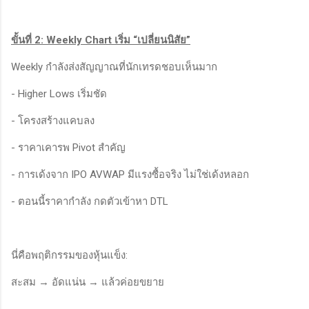
ขั้นที่ 2: Weekly Chart เริ่ม “เปลี่ยนนิสัย”
Weekly กำลังส่งสัญญาณที่นักเทรดชอบเห็นมาก
- Higher Lows เริ่มชัด
- โครงสร้างแคบลง
- ราคาเคารพ Pivot สำคัญ
- การเด้งจาก IPO AVWAP มีแรงซื้อจริง ไม่ใช่เด้งหลอก
- ตอนนี้ราคากำลัง กดตัวเข้าหา DTL
นี่คือพฤติกรรมของหุ้นแข็ง:
สะสม → อัดแน่น → แล้วค่อยขยาย