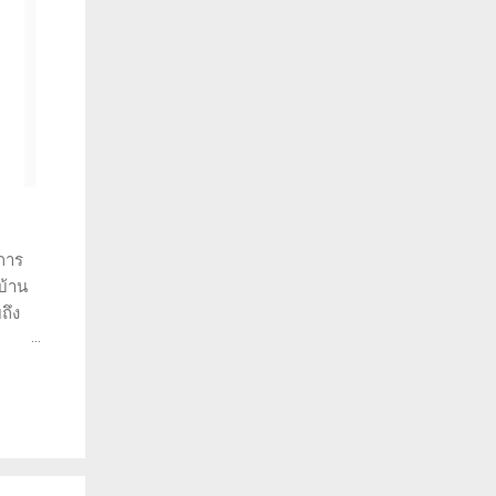
การ
บ้าน
ถึง
ราะห์
ว่าทำ
พราะ
วยให้