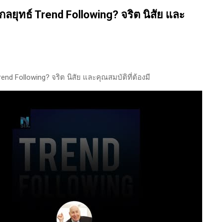
นของตลาดและรอคอยจังหวะที่ดี...
กลยุทธ์ Trend Following? จริต นิสัย และ
rend Following? จริต นิสัย และคุณสมบัติที่ต้องมี