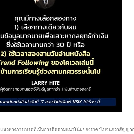
เป็นแนวทางการเทรดที่เน้นการติดตามแนวโน้มของราคาไปจนกว่าสัญญา