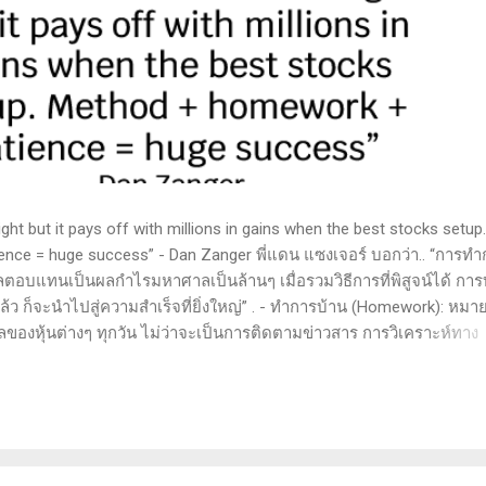
t but it pays off with millions in gains when the best stocks setup.
nce = huge success” - Dan Zanger พี่แดน แซงเจอร์ บอกว่า.. “การทำ
ลตอบแทนเป็นผลกำไรมหาศาลเป็นล้านๆ เมื่อรวมวิธีการที่พิสูจน์ได้ การ
 ก็จะนำไปสู่ความสำเร็จที่ยิ่งใหญ่” . - ทำการบ้าน (Homework): หมาย
ูลของหุ้นต่างๆ ทุกวัน ไม่ว่าจะเป็นการติดตามข่าวสาร การวิเคราะห์ทาง
ารสแกนหุ้นที่มีศักยภาพเป็นผู้ชนะในอนาคต การลงรายละเอียดในการวิเค
ตลาดและรู้จักจังหวะที่เหมาะสมในการเข้าเทรด . - วิธีการที่พิสูจน์แล้ว
 (Method): การมีระบบหรือกลยุทธ์ที่ชัดเจนในการเทรดเป็นสิ่งสำคัญ เ
างที่ได้ผลในอดีตและสามารถปรับใช้ได้เมื่อตลาดมีการเปลี่ยนแปลง . -
รอคอยและไม่รีบร้อนถือเป็นคุณสมบัติที่สำคัญในนักเทรด ความอดทนช่