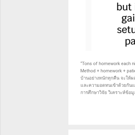
“Tons of homework each nigh
Method + homework + patie
บ้านอย่างหนักทุกคืน จะให้ผ
และความอดทนเข้าด้วยกันแล้ว
การศึกษาวิจัย วิเคราะห์ข้อม
เทคนิคหรือปัจจัยพื้นฐาน ก
นี้จะช่วยให้คุณสามารถเข้าใจ
เงินได้จริงและทำซ้ำได้ตลอด
จะช่วยให้คุณไม่หลงลืมแนวท
ความอดทน (Patience): การ