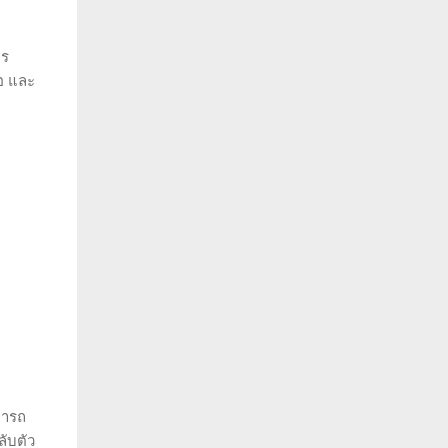
าร
รอ และ
มารถ
ลับตัว