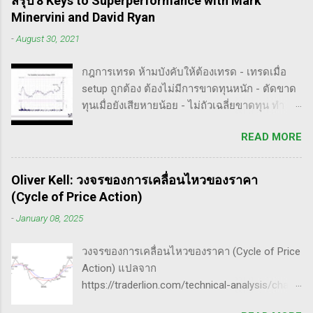
สรุป 8 Keys to Superperformance with Mark
พอได้สแกนคร่าวๆแล้วก็รู้สึกว่าน่าสนใจ เลย
เทรดเป็นสิ่งสำคัญ เพราะจะช่วยให้คุณไม่หลงลืม
Minervini and David Ryan
พยายามแปลให้ตัวเองรู้เรื่อง แม้ว่าภาษาของแกจะ
แนวทางที่ได้ผลในอดีตและสามารถปรับใช้ได้เมื่อ
-
August 30, 2021
อยู่ในระดับที่ตัวผมเองเข้าถึงยากมาก แต่ก็ด้วย
ตลาดมีการเปลี่ยนแปลง . - ความอดทน
ความอยากรู้จึงพยายามคั้นเอาเฉพาะเนื้อๆ ที่แม้
(Patience): การรอคอยและไม่รีบร้อนถือเป็น
กฎการเทรด ห้ามบังคับให้ต้องเทรด - เทรดเมื่อ
อาจจะไม่เป๊ะตามใจความที่เขาพยายามสื่อ แต่ก็
คุณสมบัติที่สำคัญในนักเทรด ความอดทนช่วยให้
setup ถูกต้อง ต้องไม่มีการขาดทุนหนัก - ตัดขาด
น่าจะพอเห็นภาพได้ในระดับหนึ่งครับ ใครที่ภาษา
คุณสามารถทนต่อความผันผวนของตลาดและรอ
ทุนเมื่อยังเสียหายน้อย - ไม่ถัวเฉลี่ยขาดทุน ทำ
อังกฤษคล่องๆ ก็ไปอ่านต้นฉบับได้ที่ลิ้งค์นี้นะ
คอยจังหวะที่ดี...
ตามกฎอย่างเคร่งครัด - ต้องมีระบบเทรดของ
https://whatheheckaboom.wordpress.com/201
READ MORE
ตนเอง และต้องตั้งกฏขึ้นมา - ต้องมีวินัย ทำตาม
3/01/21/book-review-of-stock-market-
กฎ - ต้องอยู่ในขอบเขตความรู้/สามารถในการ
technique-number-one-by-richard-d-wyckoff/
แข่งขันตน - เทรดตาม setup ที่คุ้นเคย - ห้ามถัว
ขั้นตอนการทำราคาของ Market Maker 1) เลือก
Oliver Kell: วงจรของการเคลื่อนไหวของราคา
เฉลี่ยขาดทุน เป้าหมายของนักเทรดมืออาชีพ -
เป้าหมาย - ทำการทดสอบอย่างต่อเนื่องเพื่อดูว่า
(Cycle of Price Action)
ตัดขาดทุนให้เสียหายน้อยไว้ก่อน - กินกำไรคำ
ตอบสนองต่อความกลัวหรือความกล้า - ถ้า
-
January 08, 2025
ใหญ่(กว่าตัดขาดทุน) - ทบต้นให้ได้มากที่สุด /
ต้องการทำให้ตลาดวิ่งขึ้น, เขาจะทดสอบหุ้นนำ
หมุนรอบให้ได้เยอะที่สุด - อยู่ในตลาดให้น้อยที่สุด
ตลาดที่มีความต้านทานน้อยสุด - ที่ต้องเลือกตัวที่
วงจรของการเคลื่อนไหวของราคา (Cycle of Price
50% ของทั้งหมด กุญแจ 4 ดอกเพื่อปั้นพอร์ตให้โต
มีความต้าน...
Action) แปลจาก
ระเบิด ๑. จับจังหวะตลาด Price pattern ฐานราคา
https://traderlion.com/technical-analysis/chart-
จะเกิดซ้ำรอยเสมอ ระบุให้ได้ ซื้อให้ถูกจังหวะ ฝึก
patterns/cycle-of-price-action-by-oliver-kell/
สายตาจากการดูกราฟหุ้นผู้ชนะเยอะ ๆ มองหาหุ้น