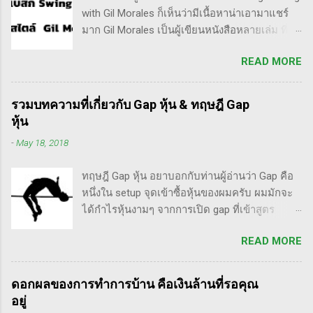
เขามองระยะยาว ไม่สนใจต่อความผันผวนของ
with Gil Morales ก็เห็นว่ามีเนื้อหาน่าเอามาแชร์
ราคาในระยะสั้น อย่างวอเรน บัฟเฟต์ บอกว่า "คุณ
มาก Gil Morales เป็นผู้เขียนหนังสือหลายเล่ม ที่ดัๆ
ไม่ควรอยู่ในตลาดหุ้น นอกเสียจากจะสามารถนั่ง
และท่านน่าจะได้อ่านเวอร์ชั่นภาษาไทยในอีกไม่
มองหุ้นที่คุณถือมีราคาลดลง 50% โดยไม่ตื่น
READ MORE
นานก็คือชื่อ "Trade Like an O'Neil Disciple: How
ตระหนก" ดังนั้น invester นั้น จะไม่ตระหนกเมื่อ
We Made Over 18,000% in the Stock Market" ที่
ราคาหุ้นร่วงทำให้เขาต้องขาดทุนไปแค่ 10% เอง
เขียนร่วมกับ Dr.Chris Kacher อีกเล่มก็คือ In The
แต่ trader ทนไม่ได้แล้ว ต้องทำอะไรสักอย่าง
รวมบทความที่เกี่ยวกับ Gap หุ้น & ทฤษฎี Gap
Trading Cockpit with the O'Neil Disciples:
สาเหตุที่ทำให้เทรดเดอร์เจ๊งหุ้น ต้องเสียเงิน
หุ้น
Strategies that Made Us 18,000% in the Stock
ขาดทุนไปมากมาย ทำลายเงินในพอร์ตให้เสียหาย
-
May 18, 2018
Market และนอกจากนี้ก็ได้เขียนร่วมกันกับ
มากที่สุด ประการหนึ่งก็คือเรื่องนี้แหละครับ ตอน
อาจารย์อย่าง วิลเลี่ยม โอนีล ชื่อ How to Make
แรกซื้อหุ้น เพราะต้องการเล่นแบบเทรดเดิ้ง คือ
ทฤษฎี Gap หุ้น อยาบอกกับท่านผู้อ่านว่า Gap คือ
Money Selling Stocks Short อีกด้วย ผมเองก็เคย
ซื้อมาขายไปในกรอบเวลาหนึ...
หนึ่งใน setup จุดเข้าซื้อหุ้นของผมครับ ผมมักจะ
แปลงานของแกแบบมั่วๆ หลายเรื่องด้วยกันนะ
ได้กำไรหุ้นงามๆ จากการเปิด gap ที่เข้าสูตร
อาทิ - Voodoo - ทรงหุ้นซิ่ง ราคาย่อ วอลุ่มหาย -
breakaway gap อยู่หลายตัว ฉะนั้น ถ้าหุ้นที่ผม
สรุปกฎ Pocket Pivot Buy Point 10 ข้อ สรุปก็คือ
READ MORE
ทำการบ้าน มันส่งสัญญาณซื้อ แบบเปิด gap ผมจะ
ผมเป็นแฟนคลับของแกนั่นเองครับ ง่ายๆเลย ที่
ชอบมาก แต่ถึงกระนั้น มันก็ไม่ได้เป๊ะทุกตัวนะ
ชอบเพราะเราต่างมีอาจารย์ร่วมกันก็คือ ปู่โอนีล,
ครับ มีล้มเหลวเกินครึ่ง เราต้องคอยคัดตัวที่ไม่ดี
ทวดลิเวอร์มอร์ และทวด Wyckoff นั่นเอง (คือผม
ดอกผลของการทำการบ้าน คือเงินล้านที่รอคุณ
ออก เหลือตัวเจ๋งๆ แรงๆ ให้มันวิ่งทำเงินให้เราไป
เอามาอ้างแบบเกาะกระแสน่ะ เขาไม่รู้เห็นอะไร
อยู่
ทฤษฎี gap หุ้น ทริกเด็ดๆ เรื่อง Gap จากคุณน้ำผึ้ง