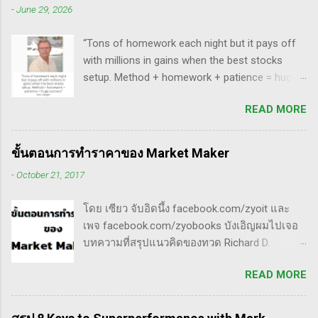
ด้วยหรอก) พอได้เห็นคลิปของแกเข้า แถมพูดถึง
-
June 29, 2026
สัตตารัมย์ เป็นการ Live ครั้งแรกของเธอ ที่แสดง
เรื่อง swing trade ด้วย จึงอดสนใจไม่ได้ครับ คลิป
ให้เห็นภาพคลื่นแบบต่างๆ อีเลียตเวฟจะศักดิ์สิทธิ์
นี้นะ...
“Tons of homework each night but it pays off
เมื่อเอามาใช้ร่วมกับวอลุ่ม ในคลิปนี้เธอจัดเต็ม
with millions in gains when the best stocks
เรื่องของ gap ซึ่งถือว่าครบเครื่องเอามากๆ ทฤษฎี
setup. Method + homework + patience = huge
gap ที่เกี่ยวข้องกับเวฟ มีดังนี้ Common gap ใน
success” - Dan Zanger พี่แดน แซงเจอร์ บอกว่า..
เวฟสอง(sideway)เป็นสัญญาณการเก็บหุ้นของเจ้า
READ MORE
“การทำการบ้านอย่างหนักทุกคืน จะให้ผล
มือที่หวงของ เพราะเขาจะตบขึ้น/ลงเพื่อให้เม่า
ตอบแทนเป็นผลกำไรมหาศาลเป็นล้านๆ เมื่อรวม
คายหุ้นคืน ยิ่งมีเยอะยิ่งน่าสนใจ gap ประเภทนี้มัก
วิธีการที่พิสูจน์ได้ การบ้าน และความอดทนเข้า
จะมีการลงมาปิดในเวลาอีกไม่นาน เพราะราคายัง
ขั้นตอนการทำราคาของ Market Maker
ด้วยกันแล้ว ก็จะนำไปสู่ความสำเร็จที่ยิ่งใหญ่” . -
อยู่ในกรอบ sideway เพื่อเก็บหุ้น โดยจะถูก
-
October 21, 2017
ทำการบ้าน (Homework): หมายถึงการศึกษาวิจัย
กระชากขึ้นและตบลง เป็นรูปแบบเวฟ complex
วิเคราะห์ข้อมูลของหุ้นต่างๆ ทุกวัน ไม่ว่าจะ
ประเภท double three Breakaway gap เป็นการ
โดย เซียว จับอิดนึ้ง facebook.com/zyoit และ
เป็นการติดตามข่าวสาร การวิเคราะห์ทางเทคนิค
กระโดดข้ามเวฟสอง...
เพจ facebook.com/zyobooks บังเอิญผมไปเจอ
หรือปัจจัยพื้นฐาน การสแกนหุ้นที่มีศักยภาพเป็นผู้
บทความที่สรุปแนวคิดของทวด Richard D.
ชนะในอนาคต การลงรายละเอียดในการวิเคราะห์
Wyckoff ,ผู้ซึ่งเป็นหนึ่งในแรงบันดาลใจของตัวผม
นี้จะช่วยให้คุณสามารถเข้าใจตลาดและรู้จัก
READ MORE
เอง, ก็เลยอดตื่นใจไม่ได้กับข้อมูลที่เขาเขียนถึง "
จังหวะที่เหมาะสมในการเข้าเทรด . - วิธีการที่
How Manipulators Operate " ซึีงผมตีความว่ามัน
พิสูจน์แล้วว่าทำเงินได้จริงและทำซ้ำได้ตลอด
น่าเป็น " ขั้นตอนการทำราคาของ Market Maker "
(Method): การมีระบบหรือกลยุทธ์ที่ชัดเจนในการ