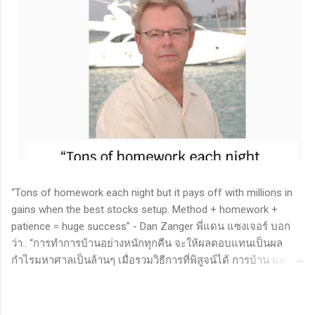
“Tons of homework each night but it pays off with millions in
gains when the best stocks setup. Method + homework +
patience = huge success” - Dan Zanger พี่แดน แซงเจอร์ บอก
ว่า.. “การทำการบ้านอย่างหนักทุกคืน จะให้ผลตอบแทนเป็นผล
กำไรมหาศาลเป็นล้านๆ เมื่อรวมวิธีการที่พิสูจน์ได้ การบ้าน และ
ความอดทนเข้าด้วยกันแล้ว ก็จะนำไปสู่ความสำเร็จที่ยิ่งใหญ่” . -
ทำการบ้าน (Homework): หมายถึงการศึกษาวิจัย วิเคราะห์ข้อมูล
ของหุ้นต่างๆ ทุกวัน ไม่ว่าจะเป็นการติดตามข่าวสาร การวิเคราะห์