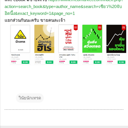
action=search_book&type=author_name&search=เซียว%20จับ
อิดนึ้ง&exact_keyword=1&page_no=1
แยกส่วนกันนะครับ ขายคนละเจ้า
วินัยนักเทรด