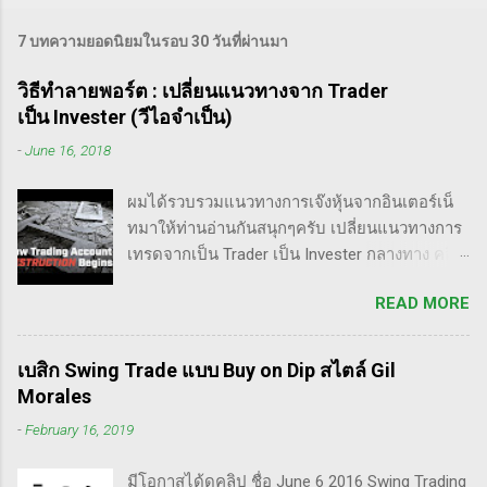
7 บทความยอดนิยมในรอบ 30 วันที่ผ่านมา
วิธีทำลายพอร์ต : เปลี่ยนแนวทางจาก Trader
เป็น Invester (วีไอจำเป็น)
-
June 16, 2018
ผมได้รวบรวมแนวทางการเจ๊งหุ้นจากอินเตอร์เน็
ทมาให้ท่านอ่านกันสนุกๆครับ เปลี่ยนแนวทางการ
เทรดจากเป็น Trader เป็น Invester กลางทาง คลิป
นี้เขาบอกว่า การเปลี่ยนจากก่อนหน้านี้ตั้งใจจะ
READ MORE
เป็น Trader แล้วต่อมาก็เปลี่ยนใจอยากเป็น
Invester ไปซะงั้น เผื่อใครไม่เข้าใจ Trader คือ
ลักษณะการเทรดที่ ไม่ถือยาว ซื้อแล้วขายในระยะ
เบสิก Swing Trade แบบ Buy on Dip สไตล์ Gil
เวลาหนึ่ง ที่สำคัญความเป็นเทรดเดอร์คือ การ
Morales
เคารพกฎของตัวเอง โดยเฉพาะ stop loss แค่
-
February 16, 2019
ราคาร่วงถึง 10% ก็ต้องตัดขาดทุนตามระบบแล้ว
ครับ ส่วน Invester ก็หมายความถึงนักลงทุน พวก
มีโอกาสได้ดูคลิป ชื่อ June 6 2016 Swing Trading