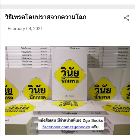
ทางเทคนิคหรือปัจจัยพื้นฐาน การสแกนหุ้นที่มีศักยภาพเป็นผู้ชนะ
ในอนาคต การลงรายละเอียดในการวิเคราะห์นี้จะช่วยให้คุณ
วิธีเทรดโดยปราศจากความโลภ
สามารถเข้าใจตลาดและรู้จักจังหวะที่เหมาะสมในการเข้าเทรด . -
วิธีการที่พิสูจน์แล้วว่าทำเงินได้จริงและทำซ้ำได้ตลอด (Method):
-
February 04, 2021
การมีระบบหรือกลยุทธ์ที่ชัดเจนในการเทรดเป็นสิ่งสำคัญ เพราะจะ
ช่วยให้คุณไม่หลงลืมแนวทางที่ได้ผลในอดีตและสามารถปรับ
ใช้ได้เมื่อตลาดมีการเปลี่ยนแปลง . - ความอดทน (Patience): การ
รอคอยและไม่รีบร้อนถือเป็นคุณสมบัติที่สำคัญในนักเทรด ความ
อดทนช่วยให้คุณสามารถทนต่อความผันผวนของตลาดและรอคอย
จังหวะที่ดี...