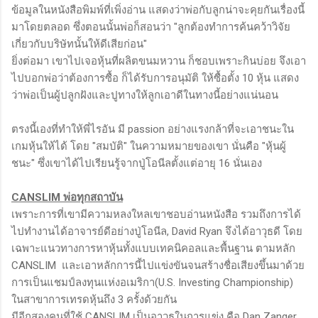
ข้อมูลในหนังสือพิมพ์ที่เพิ่งอ่าน แสดงว่าพ่อกับลูกน่าจะคุยกันเรื่องนี้
มาโดยตลอด ซึ่งตอนนั้นพ่อก็สอนว่า "ลูกต้องทำการค้นคว้าวิจัย
เกี่ยวกับบริษัทนั้นให้ดีเสียก่อน"
ยิ่งต่อมา เขาไปเจอหุ้นที่ผลิตขนมหวาน ก็ชอบเพราะกินบ่อย จึงเอา
ไปบอกพ่อว่าต้องการซื้อ ก็ได้รับการอนุมัติ ให้ซื้อตั้ง 10 หุ้น แสดง
ว่าพ่อเป็นผู้ปลูกฝังและปูทางให้ลูกเอาดีในทางนี้อย่างแน่นอน
ตรงนี้เองที่ทำให้พี่ไรอัน มี passion อย่างแรงกล้าที่จะเอาชนะใน
เกมหุ้นให้ได้ โดย "สมบัติ" ในความหมายของเขา นั่นคือ "หุ้นผู้
ชนะ" ซึ่งเขาได้ไปเรียนรู้จากปู่โอนีลตั้งแต่อายุ 16 นั่นเอง
CANSLIM พ่อทุกสถาบัน
เพราะการที่เขามีความหลงใหลเขาชอบอ่านหนังสือ รวมถึงการได้
ไปทำงานได้อาจารย์ดีอย่างปู่โอนีล, David Ryan จึงได้อาวุธดี โดย
เฉพาะแนวทางการหาหุ้นทั้งแบบเทคนิคอลและพื้นฐาน ตามหลัก
CANSLIM และเอาหลักการนี้ไปแข่งขันจนสร้างชื่อเสียงขึ้นมาด้วย
การเป็นแชมป์ลงทุนแห่งอเมริกา(U.S. Investing Championship)
ในสาขาการเทรดหุ้นถึง 3 ครั้งด้วยกัน
มีอีกสองคนที่ใช้ CANSLIM เป็นอาวุธในการแข่ง คือ Dan Zanger