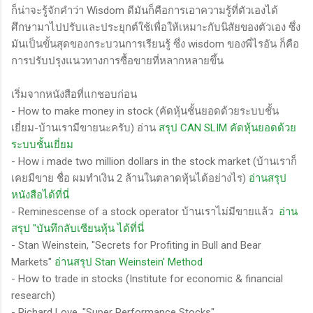
ก็น่าจะรู้จักคำว่า Wisdom ดีมันก็คือการเอาความรู้ที่ตัวเองได้
ศึกษามาไปปรับและประยุกต์ใช้เพื่อให้เหมาะกับนิสัยของตัวเอง ซึ่ง
มันเป็นขั้นสุดของกระบวนการเรียนรู้ ซึ่ง wisdom ของพี่ไรอัน ก็คือ
การปรับปรุงแนวทางการซื้อขายที่หลากหลายขึ้น
เริ่มจากหนังสือที่แกชอบก่อน
- How to make money in stock (คัดหุ้นชั้นยอดด้วยระบบชั้น
เยี่ยม-บ้านเรามีขายนะครับ) อ่าน
สรุป CAN SLIM คัดหุ้นยอดด้วย
ระบบชั้นเยี่ยม
- How i made two million dollars in the stock market (บ้านเราก็
เคยมีขาย ชื่อ ผมทำเงิน 2 ล้านในตลาดหุ้นได้อย่างไร)
อ่านสรุป
หนังสือได้ที่นี่
- Reminescense of a stock operator บ้านเราไม่มีขายแล้ว
อ่าน
สรุป "บันทึกลับเซียนหุ้น ได้ที่นี่
- Stan Weinstein, "Secrets for Profiting in Bull and Bear
Markets"
อ่านสรุป Stan Weinstein' Method
- How to trade in stocks (Institute for economic & financial
research)
- Richard Love, "Super Performance Stocks"