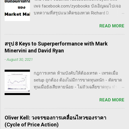
เป็นการติดตามข่าวสาร การวิเคราะห์ทางเทคนิค
กระโดดข้ามเวฟสอง...
เพจ facebook.com/zyobooks บังเอิญผมไปเจอ
หรือปัจจัยพื้นฐาน การสแกนหุ้นที่มีศักยภาพเป็นผู้
บทความที่สรุปแนวคิดของทวด Richard D.
ชนะในอนาคต การลงรายละเอียดในการวิเคราะห์
Wyckoff ,ผู้ซึ่งเป็นหนึ่งในแรงบันดาลใจของตัวผม
นี้จะช่วยให้คุณสามารถเข้าใจตลาดและรู้จัก
READ MORE
เอง, ก็เลยอดตื่นใจไม่ได้กับข้อมูลที่เขาเขียนถึง "
จังหวะที่เหมาะสมในการเข้าเทรด . - วิธีการที่
How Manipulators Operate " ซึีงผมตีความว่ามัน
พิสูจน์แล้วว่าทำเงินได้จริงและทำซ้ำได้ตลอด
น่าเป็น " ขั้นตอนการทำราคาของ Market Maker "
(Method): การมีระบบหรือกลยุทธ์ที่ชัดเจนในการ
สรุป 8 Keys to Superperformance with Mark
พอได้สแกนคร่าวๆแล้วก็รู้สึกว่าน่าสนใจ เลย
เทรดเป็นสิ่งสำคัญ เพราะจะช่วยให้คุณไม่หลงลืม
Minervini and David Ryan
พยายามแปลให้ตัวเองรู้เรื่อง แม้ว่าภาษาของแกจะ
แนวทางที่ได้ผลในอดีตและสามารถปรับใช้ได้เมื่อ
-
August 30, 2021
อยู่ในระดับที่ตัวผมเองเข้าถึงยากมาก แต่ก็ด้วย
ตลาดมีการเปลี่ยนแปลง . - ความอดทน
ความอยากรู้จึงพยายามคั้นเอาเฉพาะเนื้อๆ ที่แม้
(Patience): การรอคอยและไม่รีบร้อนถือเป็น
กฎการเทรด ห้ามบังคับให้ต้องเทรด - เทรดเมื่อ
อาจจะไม่เป๊ะตามใจความที่เขาพยายามสื่อ แต่ก็
คุณสมบัติที่สำคัญในนักเทรด ความอดทนช่วยให้
setup ถูกต้อง ต้องไม่มีการขาดทุนหนัก - ตัดขาด
น่าจะพอเห็นภาพได้ในระดับหนึ่งครับ ใครที่ภาษา
คุณสามารถทนต่อความผันผวนของตลาดและรอ
ทุนเมื่อยังเสียหายน้อย - ไม่ถัวเฉลี่ยขาดทุน ทำ
อังกฤษคล่องๆ ก็ไปอ่านต้นฉบับได้ที่ลิ้งค์นี้นะ
คอยจังหวะที่ดี...
ตามกฎอย่างเคร่งครัด - ต้องมีระบบเทรดของ
https://whatheheckaboom.wordpress.com/201
READ MORE
ตนเอง และต้องตั้งกฏขึ้นมา - ต้องมีวินัย ทำตาม
3/01/21/book-review-of-stock-market-
กฎ - ต้องอยู่ในขอบเขตความรู้/สามารถในการ
technique-number-one-by-richard-d-wyckoff/
แข่งขันตน - เทรดตาม setup ที่คุ้นเคย - ห้ามถัว
ขั้นตอนการทำราคาของ Market Maker 1) เลือก
Oliver Kell: วงจรของการเคลื่อนไหวของราคา
เฉลี่ยขาดทุน เป้าหมายของนักเทรดมืออาชีพ -
เป้าหมาย - ทำการทดสอบอย่างต่อเนื่องเพื่อดูว่า
(Cycle of Price Action)
ตัดขาดทุนให้เสียหายน้อยไว้ก่อน - กินกำไรคำ