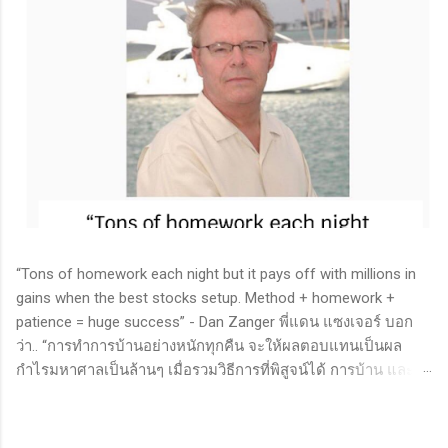
“Tons of homework each night but it pays off with millions in
gains when the best stocks setup. Method + homework +
patience = huge success” - Dan Zanger พี่แดน แซงเจอร์ บอก
ว่า.. “การทำการบ้านอย่างหนักทุกคืน จะให้ผลตอบแทนเป็นผล
กำไรมหาศาลเป็นล้านๆ เมื่อรวมวิธีการที่พิสูจน์ได้ การบ้าน และ
ความอดทนเข้าด้วยกันแล้ว ก็จะนำไปสู่ความสำเร็จที่ยิ่งใหญ่” . -
ทำการบ้าน (Homework): หมายถึงการศึกษาวิจัย วิเคราะห์ข้อมูล
ของหุ้นต่างๆ ทุกวัน ไม่ว่าจะเป็นการติดตามข่าวสาร การวิเคราะห์