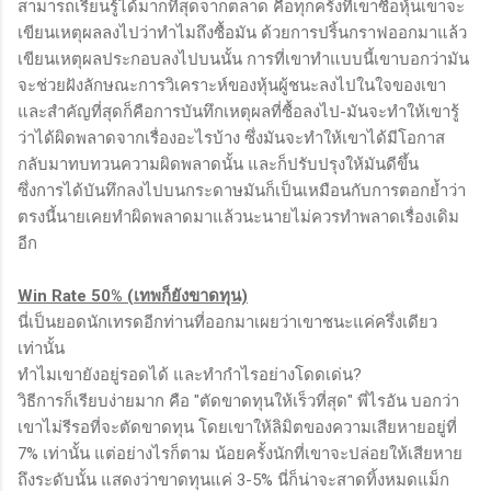
สามารถเรียนรู้ได้มากที่สุดจากตลาด คือทุกครั้งที่เขาซื้อหุ้นเขาจะ
เขียนเหตุผลลงไปว่าทำไมถึงซื้อมัน ด้วยการปริ้นกราฟออกมาแล้ว
เขียนเหตุผลประกอบลงไปบนนั้น การที่เขาทำแบบนี้เขาบอกว่ามัน
จะช่วยฝังลักษณะการวิเคราะห์ของหุ้นผู้ชนะลงไปในใจของเขา
และสำคัญที่สุดก็คือการบันทึกเหตุผลที่ซื้อลงไป-มันจะทำให้เขารู้
ว่าได้ผิดพลาดจากเรื่องอะไรบ้าง ซึ่งมันจะทำให้เขาได้มีโอกาส
กลับมาทบทวนความผิดพลาดนั้น และก็ปรับปรุงให้มันดีขึ้น
ซึ่งการได้บันทึกลงไปบนกระดาษมันก็เป็นเหมือนกับการตอกย้ำว่า
ตรงนี้นายเคยทำผิดพลาดมาแล้วนะนายไม่ควรทำพลาดเรื่องเดิม
อีก
Win Rate 50% (เทพก็ยังขาดทุน)
นี่เป็นยอดนักเทรดอีกท่านที่ออกมาเผยว่าเขาชนะแค่ครึ่งเดียว
เท่านั้น
ทำไมเขายังอยู่รอดได้ และทำกำไรอย่างโดดเด่น?
วิธีการก็เรียบง่ายมาก คือ "ตัดขาดทุนให้เร็วที่สุด" พี่ไรอัน บอกว่า
เขาไม่รีรอที่จะตัดขาดทุน โดยเขาให้ลิมิตของความเสียหายอยู่ที่
7% เท่านั้น แต่อย่างไรก็ตาม น้อยครั้งนักที่เขาจะปล่อยให้เสียหาย
ถึงระดับนั้น แสดงว่าขาดทุนแค่ 3-5% นี่ก็น่าจะสาดทิ้งหมดแม็ก