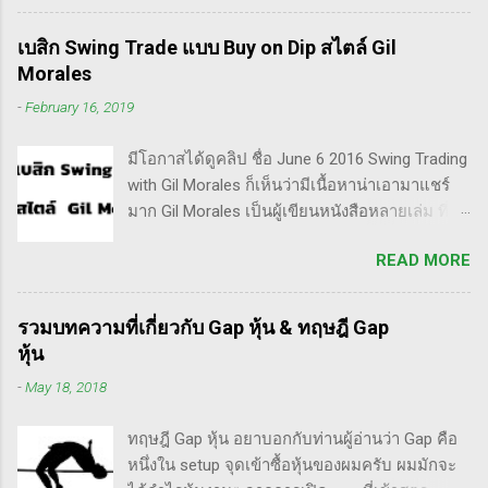
Invester ไปซะงั้น เผื่อใครไม่เข้าใจ Trader คือ
ลักษณะการเทรดที่ ไม่ถือยาว ซื้อแล้วขายในระยะ
เบสิก Swing Trade แบบ Buy on Dip สไตล์ Gil
เวลาหนึ่ง ที่สำคัญความเป็นเทรดเดอร์คือ การ
Morales
เคารพกฎของตัวเอง โดยเฉพาะ stop loss แค่
-
February 16, 2019
ราคาร่วงถึง 10% ก็ต้องตัดขาดทุนตามระบบแล้ว
ครับ ส่วน Invester ก็หมายความถึงนักลงทุน พวก
มีโอกาสได้ดูคลิป ชื่อ June 6 2016 Swing Trading
เขามองระยะยาว ไม่สนใจต่อความผันผวนของ
with Gil Morales ก็เห็นว่ามีเนื้อหาน่าเอามาแชร์
ราคาในระยะสั้น อย่างวอเรน บัฟเฟต์ บอกว่า "คุณ
มาก Gil Morales เป็นผู้เขียนหนังสือหลายเล่ม ที่ดัๆ
ไม่ควรอยู่ในตลาดหุ้น นอกเสียจากจะสามารถนั่ง
และท่านน่าจะได้อ่านเวอร์ชั่นภาษาไทยในอีกไม่
มองหุ้นที่คุณถือมีราคาลดลง 50% โดยไม่ตื่น
READ MORE
นานก็คือชื่อ "Trade Like an O'Neil Disciple: How
ตระหนก" ดังนั้น invester นั้น จะไม่ตระหนกเมื่อ
We Made Over 18,000% in the Stock Market" ที่
ราคาหุ้นร่วงทำให้เขาต้องขาดทุนไปแค่ 10% เอง
เขียนร่วมกับ Dr.Chris Kacher อีกเล่มก็คือ In The
แต่ trader ทนไม่ได้แล้ว ต้องทำอะไรสักอย่าง
รวมบทความที่เกี่ยวกับ Gap หุ้น & ทฤษฎี Gap
Trading Cockpit with the O'Neil Disciples:
สาเหตุที่ทำให้เทรดเดอร์เจ๊งหุ้น ต้องเสียเงิน
หุ้น
Strategies that Made Us 18,000% in the Stock
ขาดทุนไปมากมาย ทำลายเงินในพอร์ตให้เสียหาย
-
May 18, 2018
Market และนอกจากนี้ก็ได้เขียนร่วมกันกับ
มากที่สุด ประการหนึ่งก็คือเรื่องนี้แหละครับ ตอน
อาจารย์อย่าง วิลเลี่ยม โอนีล ชื่อ How to Make
แรกซื้อหุ้น เพราะต้องการเล่นแบบเทรดเดิ้ง คือ
ทฤษฎี Gap หุ้น อยาบอกกับท่านผู้อ่านว่า Gap คือ
Money Selling Stocks Short อีกด้วย ผมเองก็เคย
ซื้อมาขายไปในกรอบเวลาหนึ...
หนึ่งใน setup จุดเข้าซื้อหุ้นของผมครับ ผมมักจะ
แปลงานของแกแบบมั่วๆ หลายเรื่องด้วยกันนะ