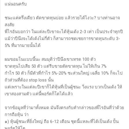
แน่นอนครับ
ชนะแค่ครึ่งเดียว ตัดขาดทุนบ่อย แล้วรวยได้ไงวะ? บางท่านอาจ
สงสัย
พี่ไรอันบอกว่า ในแต่ละปีเขาจะได้หุ้นเด้ง 2-3 เท่า เป็นประจำทุกปี
แม้ว่าปีนึงจะได้เด้งไม่กี่ตัว ก็สามารถชดเชยการขาดทุนระดับ 3-
5% ที่มากมายนั้นได้
ผมขอมโนแบบนี้นะ สมมุติว่าปีนึงเขาเทรด 100 ตัว
ขาดทุนไปเสีย 50 ตัว แต่รีบขายตัดขาดทุน ไม่ให้เกิน 7%
กำไร 50 ตัว ก็มีตัวที่กำไร 5%-20% ซะส่วนใหญ่ เฉลี่ย 10% ก็จะไป
ถัวส่วนที่ต้อง stop loss นั้น
แต่เพราะในแต่ละปีเขาก็ได้หุ้นที่เป็นผู้ชนะ วิ่งแรง บวกเป็นเด้ง ให้
เขาสองสามตัว แค่นี้พอร์ตก็โตได้แล้ว
จากข้อมูลที่ว่ามาทั้งหมด มันจึงตรงกับคำกล่าวของพี่ไรอันที่ว่าด้วย
การถือหุ้น ว่า
๑) หุ้นผู้ชนะที่ยิ่งใหญ่ ถือ 6-12 เดือน ชุดนี้แหละที่ได้เป็นเด้ง ปั้น
พอร์ตให้โต