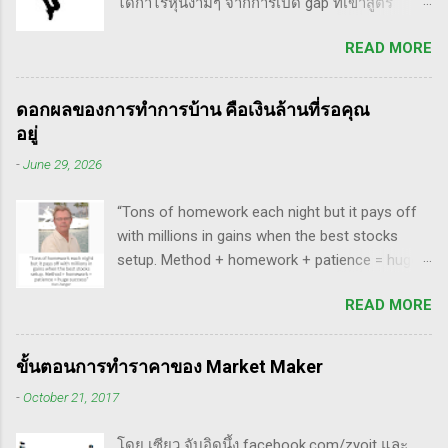
ได้กำไรหุ้นงามๆ จากการเปิด gap ที่เข้าสูตร
อาทิ - Voodoo - ทรงหุ้นซิ่ง ราคาย่อ วอลุ่มหาย -
breakaway gap อยู่หลายตัว ฉะนั้น ถ้าหุ้นที่ผม
สรุปกฎ Pocket Pivot Buy Point 10 ข้อ สรุปก็คือ
READ MORE
ทำการบ้าน มันส่งสัญญาณซื้อ แบบเปิด gap ผมจะ
ผมเป็นแฟนคลับของแกนั่นเองครับ ง่ายๆเลย ที่
ชอบมาก แต่ถึงกระนั้น มันก็ไม่ได้เป๊ะทุกตัวนะ
ชอบเพราะเราต่างมีอาจารย์ร่วมกันก็คือ ปู่โอนีล,
ครับ มีล้มเหลวเกินครึ่ง เราต้องคอยคัดตัวที่ไม่ดี
ทวดลิเวอร์มอร์ และทวด Wyckoff นั่นเอง (คือผม
ดอกผลของการทำการบ้าน คือเงินล้านที่รอคุณ
ออก เหลือตัวเจ๋งๆ แรงๆ ให้มันวิ่งทำเงินให้เราไป
เอามาอ้างแบบเกาะกระแสน่ะ เขาไม่รู้เห็นอะไร
อยู่
ทฤษฎี gap หุ้น ทริกเด็ดๆ เรื่อง Gap จากคุณน้ำผึ้ง
ด้วยหรอก) พอได้เห็นคลิปของแกเข้า แถมพูดถึง
-
June 29, 2026
สัตตารัมย์ เป็นการ Live ครั้งแรกของเธอ ที่แสดง
เรื่อง swing trade ด้วย จึงอดสนใจไม่ได้ครับ คลิป
ให้เห็นภาพคลื่นแบบต่างๆ อีเลียตเวฟจะศักดิ์สิทธิ์
นี้นะ...
“Tons of homework each night but it pays off
เมื่อเอามาใช้ร่วมกับวอลุ่ม ในคลิปนี้เธอจัดเต็ม
with millions in gains when the best stocks
เรื่องของ gap ซึ่งถือว่าครบเครื่องเอามากๆ ทฤษฎี
setup. Method + homework + patience = huge
gap ที่เกี่ยวข้องกับเวฟ มีดังนี้ Common gap ใน
success” - Dan Zanger พี่แดน แซงเจอร์ บอกว่า..
เวฟสอง(sideway)เป็นสัญญาณการเก็บหุ้นของเจ้า
READ MORE
“การทำการบ้านอย่างหนักทุกคืน จะให้ผล
มือที่หวงของ เพราะเขาจะตบขึ้น/ลงเพื่อให้เม่า
ตอบแทนเป็นผลกำไรมหาศาลเป็นล้านๆ เมื่อรวม
คายหุ้นคืน ยิ่งมีเยอะยิ่งน่าสนใจ gap ประเภทนี้มัก
วิธีการที่พิสูจน์ได้ การบ้าน และความอดทนเข้า
จะมีการลงมาปิดในเวลาอีกไม่นาน เพราะราคายัง
ขั้นตอนการทำราคาของ Market Maker
ด้วยกันแล้ว ก็จะนำไปสู่ความสำเร็จที่ยิ่งใหญ่” . -
อยู่ในกรอบ sideway เพื่อเก็บหุ้น โดยจะถูก
-
October 21, 2017
ทำการบ้าน (Homework): หมายถึงการศึกษาวิจัย
กระชากขึ้นและตบลง เป็นรูปแบบเวฟ complex
วิเคราะห์ข้อมูลของหุ้นต่างๆ ทุกวัน ไม่ว่าจะ
ประเภท double three Breakaway gap เป็นการ
โดย เซียว จับอิดนึ้ง facebook.com/zyoit และ