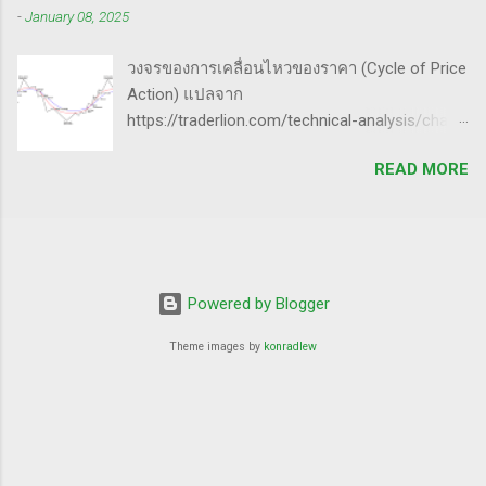
ตอบสนองต่อความกลัวหรือความกล้า - ถ้า
-
January 08, 2025
ใหญ่(กว่าตัดขาดทุน) - ทบต้นให้ได้มากที่สุด /
ต้องการทำให้ตลาดวิ่งขึ้น, เขาจะทดสอบหุ้นนำ
หมุนรอบให้ได้เยอะที่สุด - อยู่ในตลาดให้น้อยที่สุด
ตลาดที่มีความต้านทานน้อยสุด - ที่ต้องเลือกตัวที่
วงจรของการเคลื่อนไหวของราคา (Cycle of Price
50% ของทั้งหมด กุญแจ 4 ดอกเพื่อปั้นพอร์ตให้โต
มีความต้าน...
Action) แปลจาก
ระเบิด ๑. จับจังหวะตลาด Price pattern ฐานราคา
https://traderlion.com/technical-analysis/chart-
จะเกิดซ้ำรอยเสมอ ระบุให้ได้ ซื้อให้ถูกจังหวะ ฝึก
patterns/cycle-of-price-action-by-oliver-kell/
สายตาจากการดูกราฟหุ้นผู้ชนะเยอะ ๆ มองหาหุ้น
READ MORE
Oliver Kell เป็นนักเทรดที่ประสบความสำเร็จอย่าง
ที่ - ทะลุขึ้นจากการบีบตัว consolidation - ทะลุขึ้น
ยิ่งใหญ่ โดยเขาทำผลตอบแทนได้ถึง 941% ในการ
จากฐานราคา จำไว้เสมอว่า ไม่มี pattern ไหนที่
แข่งขันเทรด U.S. Investing Championship ปี
เวิร์ค 100% กฎการจบรอบของหุ้นนำตลาด 50-80
2020 ด้วยประสบการณ์การเทรดที่ยาวนาน เขา
โอกาสร่วง 50% จากยอด มีถึง 80% โอกาสร่วง
ได้พัฒนากลยุทธ์ที่สามารถทำกำไรได้ทั้งในช่วง
80% จากยอด มีถึง 50% รู้แบบนี้ ต้องกล้าขายเก็บ
ตลาดขาขึ้น (Uptrend) และตลาดขาลง
Powered by Blogger
กำไร อย่าถือยาว จบรอบ ตัวใครตัวมัน ๒.
(Downtrend) ภาพรวมของกลยุทธ์ Cycle of
Turnover หมุนรอบให้ได้เยอะ ค่าเสียโอกาส
Theme images by
konradlew
Price Action กลยุทธ์ Cycle of Price Action ของ
1*75% = 75% 3*20% = 73% 6*1...
Oliver Kell เน้นการใช้การวิเคราะห์ทางเทคนิค
(Technical Analysis) - เป้าหมาย: ช่วยให้นัก
เทรดสามารถระบุแนวโน้มของราคาได้อย่าง
ชัดเจน - วิธีการ: มุ่งเน้นที่สัญญาณ การสะสม
(Accumulation) และ การแจกจ่าย (Distribution)