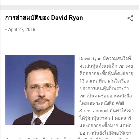
ทางเทคนิคหรือปัจจัยพื้นฐาน การสแกนหุ้นที่มีศักยภาพเป็นผู้ชนะ
ในอนาคต การลงรายละเอียดในการวิเคราะห์นี้จะช่วยให้คุณ
การล่าสมบัติของ David Ryan
สามารถเข้าใจตลาดและรู้จักจังหวะที่เหมาะสมในการเข้าเทรด . -
วิธีการที่พิสูจน์แล้วว่าทำเงินได้จริงและทำซ้ำได้ตลอด (Method):
-
April 27, 2018
การมีระบบหรือกลยุทธ์ที่ชัดเจนในการเทรดเป็นสิ่งสำคัญ เพราะจะ
ช่วยให้คุณไม่หลงลืมแนวทางที่ได้ผลในอดีตและสามารถปรับ
ใช้ได้เมื่อตลาดมีการเปลี่ยนแปลง . - ความอดทน (Patience): การ
รอคอยและไม่รีบร้อนถือเป็นคุณสมบัติที่สำคัญในนักเทรด ความ
David Ryan มีความสนใจที่
อดทนช่วยให้คุณสามารถทนต่อความผันผวนของตลาดและรอคอย
จะเล่นหุ้นตั้งแต่เด็ก เขาเคย
จังหวะที่ดี...
คิดอยากจะซื้อหุ้นตั้งแต่อายุ
13 สาเหตุที่เขาสนใจเรื่อง
ของการเล่นหุ้นก็เพราะว่า
เขาเป็นคนชอบอ่านหนังสือ
โดยเฉพาะหนังสือ Wall
Street Journal มันทำให้เขา
ได้รู้จักหุ้นราคา 1 ดอลลาร์
และอยากจะซื้อมาก แต่พ่อ
บอกว่ามันยังไม่ดีพอให้เขา