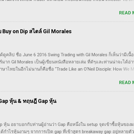
ม่เข้าใจ Trader คือลักษณะการเทรดที่ ไม่ถือยาว ซื้อแล้วขายในระยะเวลา
READ 
ความเป็นเทรดเดอร์คือ การเคารพกฎของตัวเอง โดยเฉพาะ stop loss แค
10% ก็ต้องตัดขาดทุนตามระบบแล้วครับ ส่วน Invester ก็หมายความถึงนัก
องระยะยาว ไม่สนใจต่อความผันผวนของราคาในระยะสั้น อย่างวอเรน
 Buy on Dip สไตล์ Gil Morales
อกว่า "คุณไม่ควรอยู่ในตลาดหุ้น นอกเสียจากจะสามารถนั่งมองหุ้นที่คุณ
50% โดยไม่ตื่นตระหนก" ดังนั้น invester นั้น จะไม่ตระหนกเมื่อราคาหุ
ต้องขาดทุนไปแค่ 10% เอง แต่ trader ทนไม่ได้แล้ว ต้องทำอะไรสักอย่า
้ดูคลิป ชื่อ June 6 2016 Swing Trading with Gil Morales ก็เห็นว่ามีเนื้
ทำให้เทรดเดอร์เจ๊งหุ้น ต้องเสียเงิน ขาดทุนไปมากมาย ทำลายเงินในพอร์
มาก Gil Morales เป็นผู้เขียนหนังสือหลายเล่ม ที่ดัๆและท่านน่าจะได้อ่
กที่สุด ประการหนึ่งก็คือเรื่องนี้แหละครับ ตอนแรกซื้อหุ้น เพราะต้องกา
ภาษาไทยในอีกไม่นานก็คือชื่อ "Trade Like an O'Neil Disciple: How We 
ดิ้ง คือ ซื้อมาขายไปในกรอบเวลาหนึ...
00% in the Stock Market" ที่เขียนร่วมกับ Dr.Chris Kacher อีกเล่มก็คือ I
READ 
ockpit with the O'Neil Disciples: Strategies that Made Us 18,000% in 
ket และนอกจากนี้ก็ได้เขียนร่วมกันกับอาจารย์อย่าง วิลเลี่ยม โอนีล ชื่
Money Selling Stocks Short อีกด้วย ผมเองก็เคยแปลงานของแกแบบมั่
ap หุ้น & ทฤษฎี Gap หุ้น
งด้วยกันนะ อาทิ - Voodoo - ทรงหุ้นซิ่ง ราคาย่อ วอลุ่มหาย - สรุปกฎ 
 Point 10 ข้อ สรุปก็คือ ผมเป็นแฟนคลับของแกนั่นเองครับ ง่ายๆเลย ที่
่างมีอาจารย์ร่วมกันก็คือ ปู่โอนีล, ทวดลิเวอร์มอร์ และทวด Wyckoff นั่
 หุ้น อยาบอกกับท่านผู้อ่านว่า Gap คือหนึ่งใน setup จุดเข้าซื้อหุ้นของ
ามาอ้างแบบเกาะกระแสน่ะ เขาไม่รู้เห็นอะไรด้วยหรอก) พอได้เห็นคลิป
ด้กำไรหุ้นงามๆ จากการเปิด gap ที่เข้าสูตร breakaway gap อยู่หลายตัว
มพูดถึงเรื่อง swing trade ด้วย จึงอดสนใจไม่ได้ครับ คลิปนี้นะ...