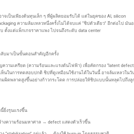
อาจเป็นเพียงต้นทุนเล็ก ๆ ที่ผู้ผลิตยอมรับได้ แต่ในยุคของ AI, silicon
kaging ความล้มเหลวหนึ่งครั้งไม่ได้จบแค่ “ชิปตัวเดียว” อีกต่อไป มัน
บ ตั้งแต่แพ็กเกจราคาแพง ไปจนถึงระดับ data center
t กลับมาเป็นขั้นตอนสำคัญอีกครั้ง
ชิญความเครียด (ความร้อนและแรงดันไฟฟ้า) เพื่อคัดกรอง “latent defect
เห็นในการทดสอบปกติ ชิปที่ดูเหมือนใช้งานได้ในวันนี้ อาจล้มเหลวในวัน
ามผิดพลาดสูงขึ้นอย่างก้าวกระโดด การปล่อยให้ชิปแบบนั้นหลุดไปถึงลู
้ยิ่งรุนแรงขึ้น
สร้างความร้อนมหาศาล → defect แสดงตัวเร็วขึ้น
วง “stabilization” อยู่แล้ว → ต้องใช้ burn-in โดยธรรมชาติ