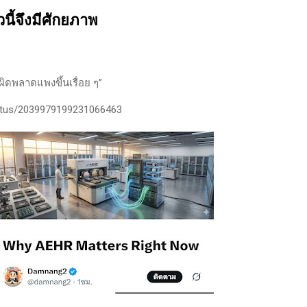
นของตลาดและรอคอยจังหวะที่ดี...
นี้จึงมีศักยภาพ
ผิดพลาดแพงขึ้นเรื่อย ๆ”
tatus/2039979199231066463