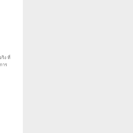
ิง ที่
ดการ