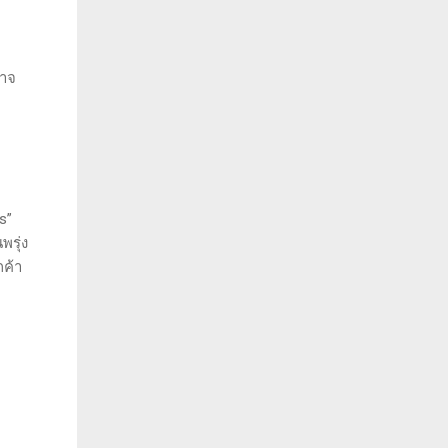
อาจ
s”
พรุ่ง
กค้า