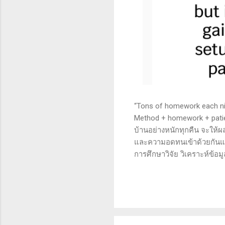
“Tons of homework each nigh
Method + homework + patie
บ้านอย่างหนักทุกคืน จะให้ผ
และความอดทนเข้าด้วยกันแล้ว
การศึกษาวิจัย วิเคราะห์ข้อม
เทคนิคหรือปัจจัยพื้นฐาน ก
นี้จะช่วยให้คุณสามารถเข้าใจ
เงินได้จริงและทำซ้ำได้ตลอด
จะช่วยให้คุณไม่หลงลืมแนวท
ความอดทน (Patience): การ