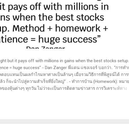
t but it pays off with millions in gains when the best stocks setup.
nce = huge success” - Dan Zanger พี่แดน แซงเจอร์ บอกว่า.. “การทำ
ลตอบแทนเป็นผลกำไรมหาศาลเป็นล้านๆ เมื่อรวมวิธีการที่พิสูจน์ได้ การ
 ก็จะนำไปสู่ความสำเร็จที่ยิ่งใหญ่” . - ทำการบ้าน (Homework): หมาย
ูลของหุ้นต่างๆ ทุกวัน ไม่ว่าจะเป็นการติดตามข่าวสาร การวิเคราะห์ทาง
ารสแกนหุ้นที่มีศักยภาพเป็นผู้ชนะในอนาคต การลงรายละเอียดในการวิเค
ตลาดและรู้จักจังหวะที่เหมาะสมในการเข้าเทรด . - วิธีการที่พิสูจน์แล้ว
 (Method): การมีระบบหรือกลยุทธ์ที่ชัดเจนในการเทรดเป็นสิ่งสำคัญ เ
างที่ได้ผลในอดีตและสามารถปรับใช้ได้เมื่อตลาดมีการเปลี่ยนแปลง . -
รอคอยและไม่รีบร้อนถือเป็นคุณสมบัติที่สำคัญในนักเทรด ความอดทนช่