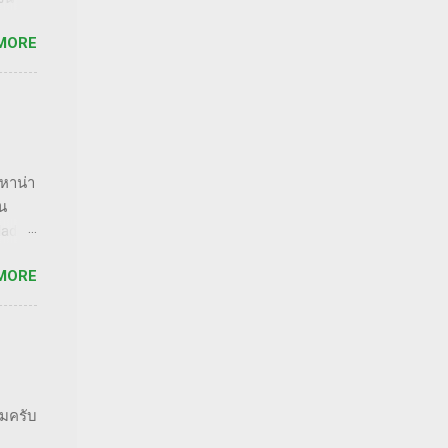
หนึ่ง
MORE
่ราคา
ลงทุน
ถือมี
้นร่วง
ง
อหาน่า
ตให้
าน
รเล่น
Made
n The
MORE
the
อ How
วๆ
Pocket
ชอบ
นเอง
ผมครับ
ของ