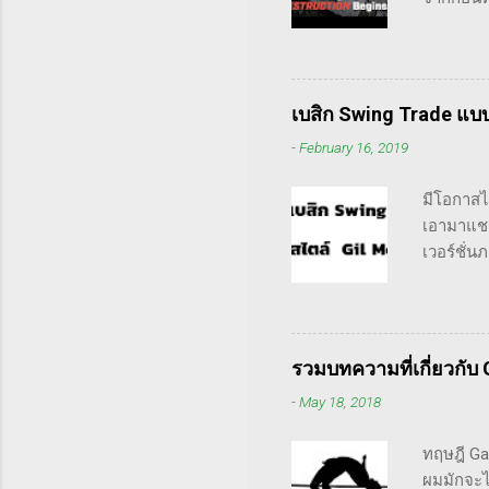
เผื่อใครไ
ที่สำคัญ
ร่วงถึง 
พวกเขาม
เบสิก Swing Trade แบบ
บัฟเฟต์ บ
-
February 16, 2019
ราคาลดลง 
ทำให้เขา
มีโอกาสได
สาเหตุที่
เอามาแชร์
เสียหายมา
เวอร์ชั่น
แบบเทรดเ
Over 18,0
Trading C
Stock Mar
to Make 
รวมบทความที่เกี่ยวกับ G
หลายเรื่อ
-
May 18, 2018
Pivot Buy
เพราะเราต
ทฤษฎี Gap
(คือผมเอ
ผมมักจะไ
แกเข้า แถ