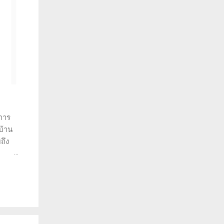
การ
บ้าน
ถึง
ราะห์
ว่าทำ
พราะ
วยให้