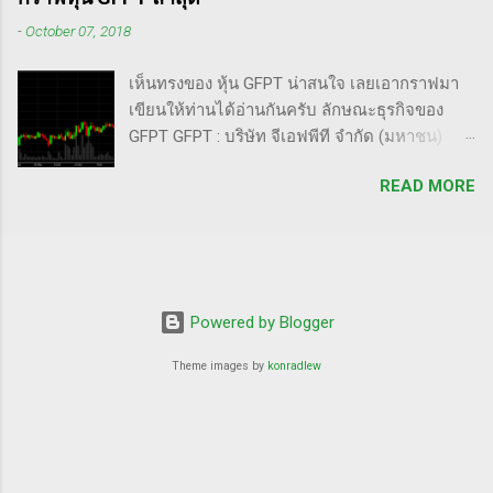
2020 ด้วยประสบการณ์การเทรดที่ยาวนาน เขา
เป้าหมาย - ทำการทดสอบอย่างต่อเนื่องเพื่อดูว่า
-
October 07, 2018
ได้พัฒนากลยุทธ์ที่สามารถทำกำไรได้ทั้งในช่วง
ตอบสนองต่อความกลัวหรือความกล้า - ถ้า
ตลาดขาขึ้น (Uptrend) และตลาดขาลง
ต้องการทำให้ตลาดวิ่งขึ้น, เขาจะทดสอบหุ้นนำ
เห็นทรงของ หุ้น GFPT น่าสนใจ เลยเอากราฟมา
(Downtrend) ภาพรวมของกลยุทธ์ Cycle of
ตลาดที่มีความต้านทานน้อยสุด - ที่ต้องเลือกตัวที่
เขียนให้ท่านได้อ่านกันครับ ลักษณะธุรกิจของ
Price Action กลยุทธ์ Cycle of Price Action ของ
มีความต้าน...
GFPT GFPT : บริษัท จีเอฟพีที จำกัด (มหาชน)
Oliver Kell เน้นการใช้การวิเคราะห์ทางเทคนิค
กลุ่มบริษัทประกอบธุรกิจการเกษตรครบวงจร
(Technical Analysis) - เป้าหมาย: ช่วยให้นัก
READ MORE
ครอบคลุมตั้งแต่ธุรกิจอาหารสัตว์ ธุรกิจฟาร์มเลี้ยง
เทรดสามารถระบุแนวโน้มของราคาได้อย่าง
ไก่ปู่ย่าพันธุ์ ธุรกิจฟาร์มเลี้ยงไก่พ่อแม่พันธุ์ ธุรกิจ
ชัดเจน - วิธีการ: มุ่งเน้นที่สัญญาณ การสะสม
ฟาร์มเลี้ยงไก่เนื้อ ธุรกิจชำแหละและแปรรูป
(Accumulation) และ การแจกจ่าย (Distribution)
ผลิตภัณฑ์จากเนื้อไก่ โดยผลิตภัณฑ์หลักของกลุ่ม
บนกราฟหุ้น กลยุทธ์ที่เหมาะกับทั้งตลาดขาขึ้น
บริษัท ได้แก่ อาหารสัตว์บก อาหารสัตว์น้ำ และ
และขาลง กลยุทธ์นี้ถูกออกแบบมาเพื่อใช้ได้ในทุก
ผลิตภัณฑ์จากเนื้อไก่ รวมถึง เนื้อไก่สด อาหาร
Powered by Blogger
สภาพตลาด: - ในตลาดขาขึ้น: ช่วยค้นหาหุ้นที่มี
แปรรูปจากเนื้อไก่ และ อาหารปรุงสุกพร้อมรับ
ศักยภาพสูง - ในตลาดขาลง: ช่วยลดความเสี่ยง
Theme images by
konradlew
ประทาน จำหน่ายทั้งในประเทศและต่างประเทศ
และหาจุดเข้าเทรดที่มีโอกาสทำกำไร ...
จากกราฟข้างบนท่านเห็นโอกาสอะไรบ้างมั้ย
ครับ? ผมจะชี้ให้ท่านดูนะ เมื่อลากเส้น trend line
พาดจุดต่ำสุดของกราฟล่าสุด พบว่า มันมีแนวโน้ม
ขาขึ้น เพราะเส้น trend line เฉียงขึ้น ราคาทำจุด