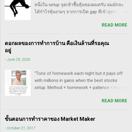
ซื้อมาขายไปในกรอบเวลาหนึ...
หนึ่งใน setup จุดเข้าซื้อหุ้นของผมครับ ผมมักจะ
แปลงานของแกแบบมั่วๆ หลายเรื่องด้วยกันนะ
ได้กำไรหุ้นงามๆ จากการเปิด gap ที่เข้าสูตร
อาทิ - Voodoo - ทรงหุ้นซิ่ง ราคาย่อ วอลุ่มหาย -
breakaway gap อยู่หลายตัว ฉะนั้น ถ้าหุ้นที่ผม
สรุปกฎ Pocket Pivot Buy Point 10 ข้อ สรุปก็คือ
READ MORE
ทำการบ้าน มันส่งสัญญาณซื้อ แบบเปิด gap ผมจะ
ผมเป็นแฟนคลับของแกนั่นเองครับ ง่ายๆเลย ที่
ชอบมาก แต่ถึงกระนั้น มันก็ไม่ได้เป๊ะทุกตัวนะ
ชอบเพราะเราต่างมีอาจารย์ร่วมกันก็คือ ปู่โอนีล,
ครับ มีล้มเหลวเกินครึ่ง เราต้องคอยคัดตัวที่ไม่ดี
ทวดลิเวอร์มอร์ และทวด Wyckoff นั่นเอง (คือผม
ดอกผลของการทำการบ้าน คือเงินล้านที่รอคุณ
ออก เหลือตัวเจ๋งๆ แรงๆ ให้มันวิ่งทำเงินให้เราไป
เอามาอ้างแบบเกาะกระแสน่ะ เขาไม่รู้เห็นอะไร
อยู่
ทฤษฎี gap หุ้น ทริกเด็ดๆ เรื่อง Gap จากคุณน้ำผึ้ง
ด้วยหรอก) พอได้เห็นคลิปของแกเข้า แถมพูดถึง
-
June 29, 2026
สัตตารัมย์ เป็นการ Live ครั้งแรกของเธอ ที่แสดง
เรื่อง swing trade ด้วย จึงอดสนใจไม่ได้ครับ คลิป
ให้เห็นภาพคลื่นแบบต่างๆ อีเลียตเวฟจะศักดิ์สิทธิ์
นี้นะ...
“Tons of homework each night but it pays off
เมื่อเอามาใช้ร่วมกับวอลุ่ม ในคลิปนี้เธอจัดเต็ม
with millions in gains when the best stocks
เรื่องของ gap ซึ่งถือว่าครบเครื่องเอามากๆ ทฤษฎี
setup. Method + homework + patience = huge
gap ที่เกี่ยวข้องกับเวฟ มีดังนี้ Common gap ใน
success” - Dan Zanger พี่แดน แซงเจอร์ บอกว่า..
เวฟสอง(sideway)เป็นสัญญาณการเก็บหุ้นของเจ้า
READ MORE
“การทำการบ้านอย่างหนักทุกคืน จะให้ผล
มือที่หวงของ เพราะเขาจะตบขึ้น/ลงเพื่อให้เม่า
ตอบแทนเป็นผลกำไรมหาศาลเป็นล้านๆ เมื่อรวม
คายหุ้นคืน ยิ่งมีเยอะยิ่งน่าสนใจ gap ประเภทนี้มัก
วิธีการที่พิสูจน์ได้ การบ้าน และความอดทนเข้า
จะมีการลงมาปิดในเวลาอีกไม่นาน เพราะราคายัง
ขั้นตอนการทำราคาของ Market Maker
ด้วยกันแล้ว ก็จะนำไปสู่ความสำเร็จที่ยิ่งใหญ่” . -
อยู่ในกรอบ sideway เพื่อเก็บหุ้น โดยจะถูก
-
October 21, 2017
ทำการบ้าน (Homework): หมายถึงการศึกษาวิจัย