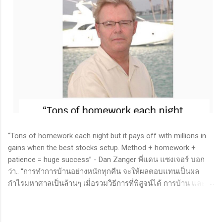
“Tons of homework each night but it pays off with millions in
gains when the best stocks setup. Method + homework +
patience = huge success” - Dan Zanger พี่แดน แซงเจอร์ บอก
ว่า.. “การทำการบ้านอย่างหนักทุกคืน จะให้ผลตอบแทนเป็นผล
กำไรมหาศาลเป็นล้านๆ เมื่อรวมวิธีการที่พิสูจน์ได้ การบ้าน และ
ความอดทนเข้าด้วยกันแล้ว ก็จะนำไปสู่ความสำเร็จที่ยิ่งใหญ่” . -
ทำการบ้าน (Homework): หมายถึงการศึกษาวิจัย วิเคราะห์ข้อมูล
ของหุ้นต่างๆ ทุกวัน ไม่ว่าจะเป็นการติดตามข่าวสาร การวิเคราะห์