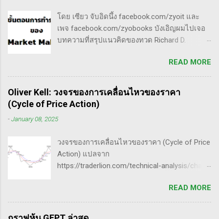
กระชากขึ้นและตบลง เป็นรูปแบบเวฟ complex
วิเคราะห์ข้อมูลของหุ้นต่างๆ ทุกวัน ไม่ว่าจะ
ประเภท double three Breakaway gap เป็นการ
โดย เซียว จับอิดนึ้ง facebook.com/zyoit และ
เป็นการติดตามข่าวสาร การวิเคราะห์ทางเทคนิค
กระโดดข้ามเวฟสอง...
เพจ facebook.com/zyobooks บังเอิญผมไปเจอ
หรือปัจจัยพื้นฐาน การสแกนหุ้นที่มีศักยภาพเป็นผู้
บทความที่สรุปแนวคิดของทวด Richard D.
ชนะในอนาคต การลงรายละเอียดในการวิเคราะห์
Wyckoff ,ผู้ซึ่งเป็นหนึ่งในแรงบันดาลใจของตัวผม
นี้จะช่วยให้คุณสามารถเข้าใจตลาดและรู้จัก
READ MORE
เอง, ก็เลยอดตื่นใจไม่ได้กับข้อมูลที่เขาเขียนถึง "
จังหวะที่เหมาะสมในการเข้าเทรด . - วิธีการที่
How Manipulators Operate " ซึีงผมตีความว่ามัน
พิสูจน์แล้วว่าทำเงินได้จริงและทำซ้ำได้ตลอด
น่าเป็น " ขั้นตอนการทำราคาของ Market Maker "
(Method): การมีระบบหรือกลยุทธ์ที่ชัดเจนในการ
Oliver Kell: วงจรของการเคลื่อนไหวของราคา
พอได้สแกนคร่าวๆแล้วก็รู้สึกว่าน่าสนใจ เลย
เทรดเป็นสิ่งสำคัญ เพราะจะช่วยให้คุณไม่หลงลืม
(Cycle of Price Action)
พยายามแปลให้ตัวเองรู้เรื่อง แม้ว่าภาษาของแกจะ
แนวทางที่ได้ผลในอดีตและสามารถปรับใช้ได้เมื่อ
-
January 08, 2025
อยู่ในระดับที่ตัวผมเองเข้าถึงยากมาก แต่ก็ด้วย
ตลาดมีการเปลี่ยนแปลง . - ความอดทน
ความอยากรู้จึงพยายามคั้นเอาเฉพาะเนื้อๆ ที่แม้
(Patience): การรอคอยและไม่รีบร้อนถือเป็น
วงจรของการเคลื่อนไหวของราคา (Cycle of Price
อาจจะไม่เป๊ะตามใจความที่เขาพยายามสื่อ แต่ก็
คุณสมบัติที่สำคัญในนักเทรด ความอดทนช่วยให้
Action) แปลจาก
น่าจะพอเห็นภาพได้ในระดับหนึ่งครับ ใครที่ภาษา
คุณสามารถทนต่อความผันผวนของตลาดและรอ
https://traderlion.com/technical-analysis/chart-
อังกฤษคล่องๆ ก็ไปอ่านต้นฉบับได้ที่ลิ้งค์นี้นะ
คอยจังหวะที่ดี...
patterns/cycle-of-price-action-by-oliver-kell/
https://whatheheckaboom.wordpress.com/201
READ MORE
Oliver Kell เป็นนักเทรดที่ประสบความสำเร็จอย่าง
3/01/21/book-review-of-stock-market-
ยิ่งใหญ่ โดยเขาทำผลตอบแทนได้ถึง 941% ในการ
technique-number-one-by-richard-d-wyckoff/
แข่งขันเทรด U.S. Investing Championship ปี
ขั้นตอนการทำราคาของ Market Maker 1) เลือก
กราฟหุ้น GFPT ล่าสุด