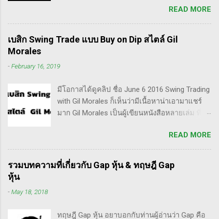
READ MORE
เป็น Trader แล้วต่อมาก็เปลี่ยนใจอยากเป็น
Invester ไปซะงั้น เผื่อใครไม่เข้าใจ Trader คือ
ลักษณะการเทรดที่ ไม่ถือยาว ซื้อแล้วขายในระยะ
เบสิก Swing Trade แบบ Buy on Dip สไตล์ Gil
เวลาหนึ่ง ที่สำคัญความเป็นเทรดเดอร์คือ การ
Morales
เคารพกฎของตัวเอง โดยเฉพาะ stop loss แค่
-
February 16, 2019
ราคาร่วงถึง 10% ก็ต้องตัดขาดทุนตามระบบแล้ว
ครับ ส่วน Invester ก็หมายความถึงนักลงทุน พวก
มีโอกาสได้ดูคลิป ชื่อ June 6 2016 Swing Trading
เขามองระยะยาว ไม่สนใจต่อความผันผวนของ
with Gil Morales ก็เห็นว่ามีเนื้อหาน่าเอามาแชร์
ราคาในระยะสั้น อย่างวอเรน บัฟเฟต์ บอกว่า "คุณ
มาก Gil Morales เป็นผู้เขียนหนังสือหลายเล่ม ที่ดัๆ
ไม่ควรอยู่ในตลาดหุ้น นอกเสียจากจะสามารถนั่ง
และท่านน่าจะได้อ่านเวอร์ชั่นภาษาไทยในอีกไม่
มองหุ้นที่คุณถือมีราคาลดลง 50% โดยไม่ตื่น
READ MORE
นานก็คือชื่อ "Trade Like an O'Neil Disciple: How
ตระหนก" ดังนั้น invester นั้น จะไม่ตระหนกเมื่อ
We Made Over 18,000% in the Stock Market" ที่
ราคาหุ้นร่วงทำให้เขาต้องขาดทุนไปแค่ 10% เอง
เขียนร่วมกับ Dr.Chris Kacher อีกเล่มก็คือ In The
แต่ trader ทนไม่ได้แล้ว ต้องทำอะไรสักอย่าง
รวมบทความที่เกี่ยวกับ Gap หุ้น & ทฤษฎี Gap
Trading Cockpit with the O'Neil Disciples:
สาเหตุที่ทำให้เทรดเดอร์เจ๊งหุ้น ต้องเสียเงิน
หุ้น
Strategies that Made Us 18,000% in the Stock
ขาดทุนไปมากมาย ทำลายเงินในพอร์ตให้เสียหาย
-
May 18, 2018
Market และนอกจากนี้ก็ได้เขียนร่วมกันกับ
มากที่สุด ประการหนึ่งก็คือเรื่องนี้แหละครับ ตอน
อาจารย์อย่าง วิลเลี่ยม โอนีล ชื่อ How to Make
แรกซื้อหุ้น เพราะต้องการเล่นแบบเทรดเดิ้ง คือ
ทฤษฎี Gap หุ้น อยาบอกกับท่านผู้อ่านว่า Gap คือ
Money Selling Stocks Short อีกด้วย ผมเองก็เคย