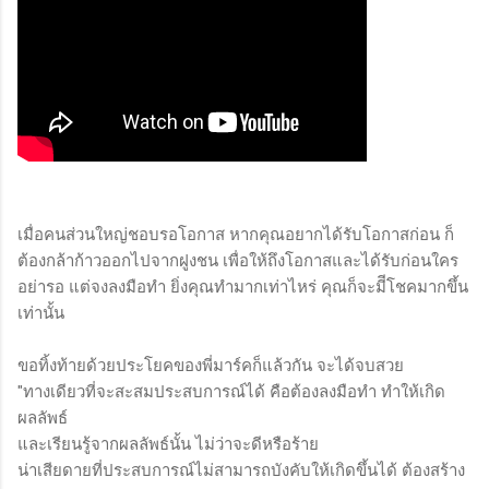
เมื่อคนส่วนใหญ่ชอบรอโอกาส หากคุณอยากได้รับโอกาสก่อน ก็
ต้องกล้าก้าวออกไปจากฝูงชน เพื่อให้ถึงโอกาสและได้รับก่อนใคร
อย่ารอ แต่จงลงมือทำ ยิ่งคุณทำมากเท่าไหร่ คุณก็จะมีีโชคมากขึ้น
เท่านั้น
ขอทิ้งท้ายด้วยประโยคของพี่มาร์คก็แล้วกัน จะได้จบสวย
"ทางเดียวที่จะสะสมประสบการณ์ได้ คือต้องลงมือทำ ทำให้เกิด
ผลลัพธ์
และเรียนรู้จากผลลัพธ์นั้น ไม่ว่าจะดีหรือร้าย
น่าเสียดายที่ประสบการณ์ไม่สามารถบังคับให้เกิดขึ้นได้ ต้องสร้าง