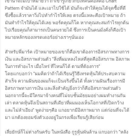
เขาน่าจะมีเป้าหมายว่า ถ้าเขารู้เกี่ยวกับเทคนิคอลคือ Chart
Pattern จำมันได้ และเอาไปใช้ได้ มันก็จะทำให้คุณได้จุดซื้อที่ดี
ซึ่งซื้อแล้วราคาวิ่งไปทำกำไรให้เลย ตรงนี้แหละคือเป้าหมาย ถ้า
มันทำกำไรให้คุณได้เลย พอร์ตคุณก็โต หากคุณสะสมกำไรทุกต้น
ไปเรื่อยคุณก็สามารถเป็นคนรวยได้ ซึ่งการเป็นคนมั่งคั่งก็คือเป้า
หมายหลักของเทรดเดอร์อย่างเราๆนั่นเอง
สำหรับพี่มาร์ค เป้าหมายของเขาก็คือเขาต้องการอิสรภาพทางการ
เงิน และอิสรภาพส่วนตัว "สิ่งที่ผมหลงไหลที่สุดคืออิสรภาพ อิสภาพ
ในการทำอะไร เมื่อไหร่ ที่ไหนก็ได้ ตามที่ต้องการ"
โดยแกบอกว่า "ผมคิดว่าถ้าได้เรียนรู้วิธีเทรดหุ้นให้ประสบความ
สําเร็จ ความฝันของผมก็จะเป็นจริงขึ้นได้ ทั้งความฝันเรื่องการมี
อิสรภาพทางการเงิน และสิ่งสำคัญยิ่งกว่าก็คืออิสรภาพส่วนตัว
นอกจากนี้จะมีใครมาจ้างคนที่ไม่จบชั้นมัธยมอย่างผมทำงานกัน
เล่า ตลาดหุ้นจึงเป็นสถานที่เดียวที่ผมมองเห็นโอกาสที่เปิดกว้าง
และไม่ลำเอียง" พูดง่ายๆคือ แกอยากมีอิสภาพมาก แต่ก่อนที่จะได้
มา แกต้องยอมขังตัวเองอยู่ในกรงเพื่อเรียนรู้เสียก่อน
เสี่ยยักษ์ก็ไม่ต่างกันครับ ในหนังสือ กูรูหุ้นพันล้าน แกบอกว่า "หลัง