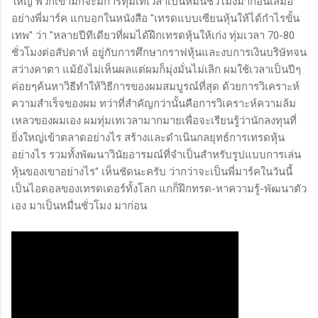
ใหญ่ พวกเขามักจะมีการทุ่มเทเวลาเป็นหมื่นชั่วโมงมาก่อนเสมอ
อย่างพี่มาร์ค แกบอกในหนังสือ "เทรดแบบเซียนหุ้นให้ได้กำไรขั้น
เทพ" ว่า "หลายปีทีเดียวที่ผมได้ฝึกเทรดหุ้นให้เก่ง ทุ่มเวลา 70-80
ชั่วโมงต่อสัปดาห์ อยู่กับการศึกษากราฟหุ้นและงบการเงินบริษัทจน
สว่างคาตา แม้ยังไม่เห็นผลแต่ผมก็มุ่งมั่นไม่เลิก ผมใช้เวลาเป็นปีๆ
ค่อยๆค้นหาวิธีทำให้วิธีการของผมสมบูรณ์ที่สุด ด้วยการวิเคราะห์
ความสำเร็จของผม ทว่าที่สำคัญกว่านั้นคือการวิเคราะห์ความล้ม
เหลวของผมเอง ผมทุ่มเทเวลามากมายเพื่อจะเรียนรู้ว่านักลงทุนที่
ยิ่งใหญ่เข้าตลาดอย่างไร สร้างและดำเนินกลยุทธ์การเทรดหุ้น
อย่างไร รวมทั้งพัฒนาวินัยอารมณ์ที่จำเป็นสำหรับรูปแบบการเล่น
หุ้นของเขาอย่างไร" เห็นชัดนะครับ ว่ากว่าจะเป็นพี่มาร์คในวันนี้
เป็นไอดอลของเทรดเดอร์ทั้งโลก แกก็ฝึกทรด-หาความรู้-พัฒนาตัว
เอง มาเป็นหมื่นชั่วโมง มาก่อน