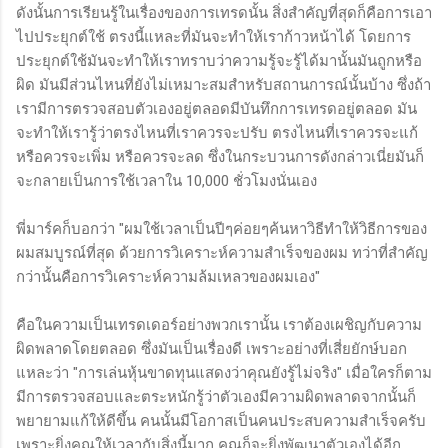
ดังนั้นการเรียนรู้ในเรื่องของการเทรดนั้น สิ่งสำคัญที่สุดก็คือการเอา
ไปประยุกต์ใช้ ตรงนี้แหละที่มันจะทำให้เราก้าวหน้าได้ โดยการ
ประยุกต์ใช้มันจะทำให้เราทราบว่าความรู้จะรู้ได้มานั้นมันถูกหรือ
ผิด มันมีส่วนไหนที่ยังไม่เหมาะสมสำหรับสถานการณ์นั้นบ้าง ซึ่งถ้า
เรามีการตรวจสอบตัวเองอยู่ตลอดมีบันทึกการเทรดอยู่ตลอด มัน
จะทำให้เรารู้ว่าตรงไหนที่เราควรจะปรับ ตรงไหนที่เราควรจะแก้
หรือควรจะเพิ่ม หรือควรจะลด ซึ่งในกระบวนการดังกล่าวเนี่ยมันก็
จะกลายเป็นการใช้เวลาใน 10,000 ชั่วโมงนั่นเอง
พี่มาร์คก็บอกว่า "ผมใช้เวลาเป็นปีๆค่อยๆค้นหาวิธีทำให้วิธีการของ
ผมสมบูรณ์ที่สุด ด้วยการวิเคราะห์ความสำเร็จของผม ทว่าที่สำคัญ
กว่านั้นคือการวิเคราะห์ความล้มเหลวของผมเอง"
คือในความเป็นเทรดเดอร์อย่างพวกเรานั้น เราต้องเผชิญกับความ
ผิดพลาดโดยตลอด ซึ่งมันเป็นเรื่องดี เพราะอย่างที่เสี่ยยักษ์บอก
แหละว่า "การเล่นหุ้นขาดทุนแสดงว่าคุณยังรู้ไม่จริง" เมื่อใครก็ตาม
มีการตรวจสอบและตระหนักรู้ว่าตัวเองมีความผิดพลาดจากนั้นก็
พยายามแก้ให้ดีขึ้น คนนั้นมีโอกาสเป็นคนประสบความสำเร็จครับ
เพราะยิ่งคุณให้เวลากับสิ่งนี้มาก คุณก็จะยิ่งพัฒนาตัวเองได้อีก