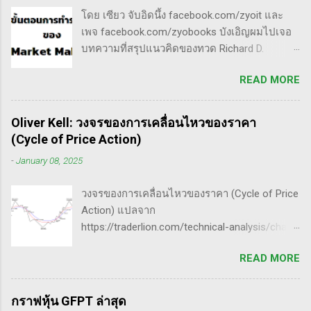
วิเคราะห์ข้อมูลของหุ้นต่างๆ ทุกวัน ไม่ว่าจะ
ประเภท double three Breakaway gap เป็นการ
โดย เซียว จับอิดนึ้ง facebook.com/zyoit และ
เป็นการติดตามข่าวสาร การวิเคราะห์ทางเทคนิค
กระโดดข้ามเวฟสอง...
เพจ facebook.com/zyobooks บังเอิญผมไปเจอ
หรือปัจจัยพื้นฐาน การสแกนหุ้นที่มีศักยภาพเป็นผู้
บทความที่สรุปแนวคิดของทวด Richard D.
ชนะในอนาคต การลงรายละเอียดในการวิเคราะห์
Wyckoff ,ผู้ซึ่งเป็นหนึ่งในแรงบันดาลใจของตัวผม
นี้จะช่วยให้คุณสามารถเข้าใจตลาดและรู้จัก
READ MORE
เอง, ก็เลยอดตื่นใจไม่ได้กับข้อมูลที่เขาเขียนถึง "
จังหวะที่เหมาะสมในการเข้าเทรด . - วิธีการที่
How Manipulators Operate " ซึีงผมตีความว่ามัน
พิสูจน์แล้วว่าทำเงินได้จริงและทำซ้ำได้ตลอด
น่าเป็น " ขั้นตอนการทำราคาของ Market Maker "
(Method): การมีระบบหรือกลยุทธ์ที่ชัดเจนในการ
Oliver Kell: วงจรของการเคลื่อนไหวของราคา
พอได้สแกนคร่าวๆแล้วก็รู้สึกว่าน่าสนใจ เลย
เทรดเป็นสิ่งสำคัญ เพราะจะช่วยให้คุณไม่หลงลืม
(Cycle of Price Action)
พยายามแปลให้ตัวเองรู้เรื่อง แม้ว่าภาษาของแกจะ
แนวทางที่ได้ผลในอดีตและสามารถปรับใช้ได้เมื่อ
-
January 08, 2025
อยู่ในระดับที่ตัวผมเองเข้าถึงยากมาก แต่ก็ด้วย
ตลาดมีการเปลี่ยนแปลง . - ความอดทน
ความอยากรู้จึงพยายามคั้นเอาเฉพาะเนื้อๆ ที่แม้
(Patience): การรอคอยและไม่รีบร้อนถือเป็น
วงจรของการเคลื่อนไหวของราคา (Cycle of Price
อาจจะไม่เป๊ะตามใจความที่เขาพยายามสื่อ แต่ก็
คุณสมบัติที่สำคัญในนักเทรด ความอดทนช่วยให้
Action) แปลจาก
น่าจะพอเห็นภาพได้ในระดับหนึ่งครับ ใครที่ภาษา
คุณสามารถทนต่อความผันผวนของตลาดและรอ
https://traderlion.com/technical-analysis/chart-
อังกฤษคล่องๆ ก็ไปอ่านต้นฉบับได้ที่ลิ้งค์นี้นะ
คอยจังหวะที่ดี...
patterns/cycle-of-price-action-by-oliver-kell/
https://whatheheckaboom.wordpress.com/201
READ MORE
Oliver Kell เป็นนักเทรดที่ประสบความสำเร็จอย่าง
3/01/21/book-review-of-stock-market-
ยิ่งใหญ่ โดยเขาทำผลตอบแทนได้ถึง 941% ในการ
technique-number-one-by-richard-d-wyckoff/
แข่งขันเทรด U.S. Investing Championship ปี
ขั้นตอนการทำราคาของ Market Maker 1) เลือก
กราฟหุ้น GFPT ล่าสุด
2020 ด้วยประสบการณ์การเทรดที่ยาวนาน เขา