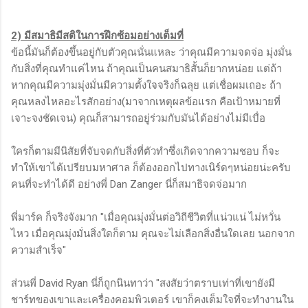
2) มีสมาธิมีสติในการฝึกซ้อมอย่างเต็มที่
ข้อนี้มันก็ต้องขึ้นอยู่กับตัวคุณนั่นแหละ ว่าคุณมีความจดจ่อ มุ่งมั่น
กับสิ่งที่คุณทำแค่ไหน ถ้าคุณเป็นคนสมาธิสั้นก็ยากหน่อย แต่ถ้า
หากคุณมีความมุ่งมั่นมีความตั้งใจจริงก็ฉลุย แต่เชื่อผมเถอะ ถ้า
คุณหลงไหลอะไรสักอย่าง(มาจากเหตุผลข้อแรก คือเป้าหมายที่
เจาะจงชัดเจน) คุณก็สามารถอยู่ร่วมกับมันได้อย่างไม่มีเบื่อ
ใครก็ตามมีนิสัยที่จับจดกับสิ่งที่ตัวทำซึ่งเกิดจากความชอบ ก็จะ
ทำให้เขาได้เปรียบมหาศาล ก็ต้องออกไปทางเนิร์ดๆหน่อยน่ะครับ
คนที่จะทำได้ดี อย่างพี่ Dan Zanger นี่ก็สมาธิจดจ่อมาก
พี่มาร์ค ก็จริงจังมาก "เมื่อคุณมุ่งมั่นต่อวิถีชีวิตที่แน่วแน่ ไม่หวั่น
ไหว เมื่อคุณมุ่งมั่นสิ่งใดก็ตาม คุณจะไม่เลือกสิ่งอื่นใดเลย นอกจาก
ความสำเร็จ"
ส่วนพี่ David Ryan นี่ก็ถูกนินทาว่า "สงสัยว่าตราบเท่าที่เขายังมี
ชาร์ทของเขาและเครื่องคอมพิวเตอร์ เขาก็คงเต็มใจที่จะทำงานใน