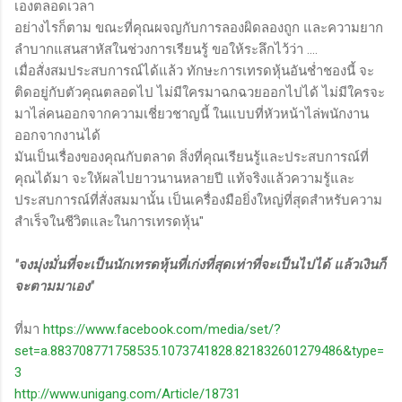
เองตลอดเวลา
อย่างไรก็ตาม ขณะที่คุณผจญกับการลองผิดลองถูก และความยาก
ลำบากแสนสาหัสในช่วงการเรียนรู้ ขอให้ระลึกไว้ว่า ....
เมื่อสั่งสมประสบการณ์ได้แล้ว ทักษะการเทรดหุ้นอันช่ำชองนี้ จะ
ติดอยู่กับตัวคุณตลอดไป ไม่มีใครมาฉกฉวยออกไปได้ ไม่มีใครจะ
มาไล่คนออกจากความเชี่ยวชาญนี้ ในแบบที่หัวหน้าไล่พนักงาน
ออกจากงานได้
มันเป็นเรื่องของคุณกับตลาด สิ่งที่คุณเรียนรู้และประสบการณ์ที่
คุณได้มา จะให้ผลไปยาวนานหลายปี แท้จริงแล้วความรู้และ
ประสบการณ์ที่สั่งสมมานั้น เป็นเครื่องมือยิ่งใหญ่ที่สุดสำหรับความ
สําเร็จในชีวิตและในการเทรดหุ้น"
"จงมุ่งมั่นที่จะเป็นนักเทรดหุ้นที่เก่งที่สุดเท่าที่จะเป็นไปได้ แล้วเงินก็
จะตามมาเอง"
ที่มา
https://www.facebook.com/media/set/?
set=a.883708771758535.1073741828.821832601279486&type=
3
http://www.unigang.com/Article/18731