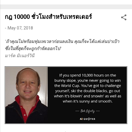
ทางเทคนิคหรือปัจจัยพื้นฐาน การสแกนหุ้นที่มีศักยภาพเป็นผู้ชนะ
ในอนาคต การลงรายละเอียดในการวิเคราะห์นี้จะช่วยให้คุณ
กฎ 10000 ชั่วโมงสำหรับเทรดเดอร์
สามารถเข้าใจตลาดและรู้จักจังหวะที่เหมาะสมในการเข้าเทรด . -
วิธีการที่พิสูจน์แล้วว่าทำเงินได้จริงและทำซ้ำได้ตลอด (Method):
-
May 07, 2018
การมีระบบหรือกลยุทธ์ที่ชัดเจนในการเทรดเป็นสิ่งสำคัญ เพราะจะ
ช่วยให้คุณไม่หลงลืมแนวทางที่ได้ผลในอดีตและสามารถปรับ
"
ถ้าคุณไม่พร้อมทุ่มเทเวลาก่อนลงเงิน คุณก็จะได้แค่เล่นปาเป้า
ใช้ได้เมื่อตลาดมีการเปลี่ยนแปลง . - ความอดทน (Patience): การ
ซึ่งในที่สุดก็จะถูกกำจัดออกไป
"
รอคอยและไม่รีบร้อนถือเป็นคุณสมบัติที่สำคัญในนักเทรด ความ
มาร์ค มิเนอร์วินี
อดทนช่วยให้คุณสามารถทนต่อความผันผวนของตลาดและรอคอย
จังหวะที่ดี...