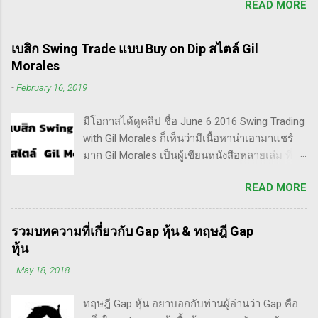
READ MORE
เป็น Trader แล้วต่อมาก็เปลี่ยนใจอยากเป็น
Invester ไปซะงั้น เผื่อใครไม่เข้าใจ Trader คือ
ลักษณะการเทรดที่ ไม่ถือยาว ซื้อแล้วขายในระยะ
เบสิก Swing Trade แบบ Buy on Dip สไตล์ Gil
เวลาหนึ่ง ที่สำคัญความเป็นเทรดเดอร์คือ การ
Morales
เคารพกฎของตัวเอง โดยเฉพาะ stop loss แค่
-
February 16, 2019
ราคาร่วงถึง 10% ก็ต้องตัดขาดทุนตามระบบแล้ว
ครับ ส่วน Invester ก็หมายความถึงนักลงทุน พวก
มีโอกาสได้ดูคลิป ชื่อ June 6 2016 Swing Trading
เขามองระยะยาว ไม่สนใจต่อความผันผวนของ
with Gil Morales ก็เห็นว่ามีเนื้อหาน่าเอามาแชร์
ราคาในระยะสั้น อย่างวอเรน บัฟเฟต์ บอกว่า "คุณ
มาก Gil Morales เป็นผู้เขียนหนังสือหลายเล่ม ที่ดัๆ
ไม่ควรอยู่ในตลาดหุ้น นอกเสียจากจะสามารถนั่ง
และท่านน่าจะได้อ่านเวอร์ชั่นภาษาไทยในอีกไม่
มองหุ้นที่คุณถือมีราคาลดลง 50% โดยไม่ตื่น
READ MORE
นานก็คือชื่อ "Trade Like an O'Neil Disciple: How
ตระหนก" ดังนั้น invester นั้น จะไม่ตระหนกเมื่อ
We Made Over 18,000% in the Stock Market" ที่
ราคาหุ้นร่วงทำให้เขาต้องขาดทุนไปแค่ 10% เอง
เขียนร่วมกับ Dr.Chris Kacher อีกเล่มก็คือ In The
แต่ trader ทนไม่ได้แล้ว ต้องทำอะไรสักอย่าง
รวมบทความที่เกี่ยวกับ Gap หุ้น & ทฤษฎี Gap
Trading Cockpit with the O'Neil Disciples:
สาเหตุที่ทำให้เทรดเดอร์เจ๊งหุ้น ต้องเสียเงิน
หุ้น
Strategies that Made Us 18,000% in the Stock
ขาดทุนไปมากมาย ทำลายเงินในพอร์ตให้เสียหาย
-
May 18, 2018
Market และนอกจากนี้ก็ได้เขียนร่วมกันกับ
มากที่สุด ประการหนึ่งก็คือเรื่องนี้แหละครับ ตอน
อาจารย์อย่าง วิลเลี่ยม โอนีล ชื่อ How to Make
แรกซื้อหุ้น เพราะต้องการเล่นแบบเทรดเดิ้ง คือ
ทฤษฎี Gap หุ้น อยาบอกกับท่านผู้อ่านว่า Gap คือ
Money Selling Stocks Short อีกด้วย ผมเองก็เคย
ซื้อมาขายไปในกรอบเวลาหนึ...