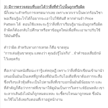
3) มีการตรวจสอบที่บอกได้ว่าสิ่งที่ทำไปนั้นถูกหรือผิด
นี่ก็เหมาะสำหรับการเทรดมากเลย เพราะพวกเราเป็นพวกร้อนวิชา
พอเรียนรู้อะไรได้ก็อยากจะเอาไปใช้ทันที หากท่านจำ Price
Pattern ได้ ตอนใช้แหละจะรู้ว่าสิ่งที่เราเรียนรู้มาน่ะมันถูกหรือผิด
ถ้าผิดก็ต้องกลับไปศึกษาหรือหาข้อมูลใหม่เพื่อที่จะเอามาปรับใช้
ให้มันดีขึ้น
คำว่าผิด สำหรับทางการเทรด ก็คือ ขาดทุน
"การเล่นหุ้นขาดทุน แสดงว่า คุณยังรู้ไม่จริง" ...จำคำของเสี่ยยักษ์
ไว้เลยครับ
คือเราอ่านหนังสือน่ะเรารู้แค่ทฤษฎี เพราะว่าสิ่งที่นักเขียนเข้ามานำ
เสนอนั้นมันเป็นเคสที่ถูกต้องที่มันเป๊ะกับไอเดียที่เขาต้องการจะสื่อ
ซึ่งจริงๆแล้วหุ้นที่จะเป็นไปตามสิ่งที่เขาบอกนั้นมันมีน้อยมาก และ
ที่สำคัญก็คือว่ากราฟที่เขามาให้ดูมันเป็นการวิเคราะห์ย้อนหลัง เขา
จะลากเส้นยังไงมันก็ถูกหมดแหละ จะชี้ตรงไหนมาถูกหมด ซึ่งมัน
จะใช้ไม่ได้เลยกับตอนที่เราอยู่หน้างาน