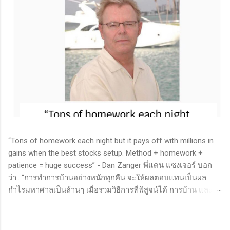
“Tons of homework each night but it pays off with millions in
gains when the best stocks setup. Method + homework +
patience = huge success” - Dan Zanger พี่แดน แซงเจอร์ บอก
ว่า.. “การทำการบ้านอย่างหนักทุกคืน จะให้ผลตอบแทนเป็นผล
กำไรมหาศาลเป็นล้านๆ เมื่อรวมวิธีการที่พิสูจน์ได้ การบ้าน และ
ความอดทนเข้าด้วยกันแล้ว ก็จะนำไปสู่ความสำเร็จที่ยิ่งใหญ่” . -
ทำการบ้าน (Homework): หมายถึงการศึกษาวิจัย วิเคราะห์ข้อมูล
ของหุ้นต่างๆ ทุกวัน ไม่ว่าจะเป็นการติดตามข่าวสาร การวิเคราะห์