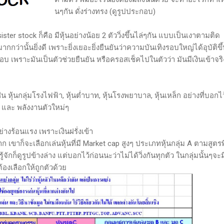
นๆกัน ดั่งร่างทรง (ดูรูปประกอบ)
ister stock ก็คือ มีหุ้นอย่างน้อย 2 ตัววิ่งขึ้นไล่ๆกัน แบบเป็นเงาตามติด
มากกว่านั้นยิ่งดี เพราะยิ่งเยอะยิ่งยืนยันว่าความบันเทิงรอบใหญ่ได้อุบัติขึ
ชอบ เพราะมันเป็นตัวช่วยยืนยัน หรือครอสเช็คไปในตัวว่า มันมีเงินเข้าจร
ช่น หุ้นกลุ่มโรงไฟฟ้า, หุ้นต่ำบาท, หุ้นโรงพยาบาล, หุ้นเหล็ก อย่างที่บอกไ
ล็ก และ พลังงานตัวใหม่ๆ
่างร้อนแรง เพราะเงินฝรั่งเข้า
าก เขาก็จะเลือกเล่นหุ้นที่มี Market cap สูงๆ ประเภทหุ้นกลุ่ม A ตามสูตรพี
จักก็ดูรูปข้างล่าง แต่บอกไว้ก่อนนะว่าไม่ได้วิ่งกันทุกตัว ในกลุ่มนั้นๆจะม
้องเลือกให้ถูกตัวด้วย