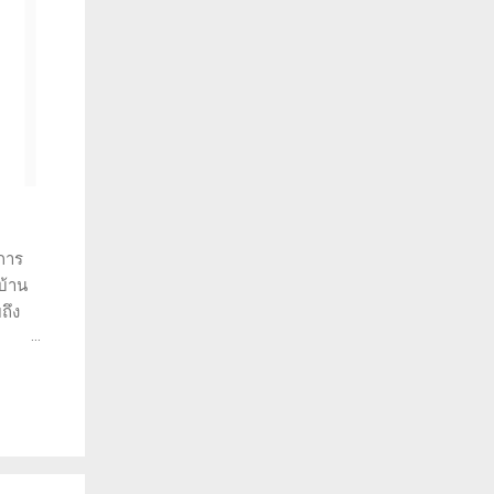
การ
บ้าน
ถึง
ราะห์
ว่าทำ
พราะ
วยให้