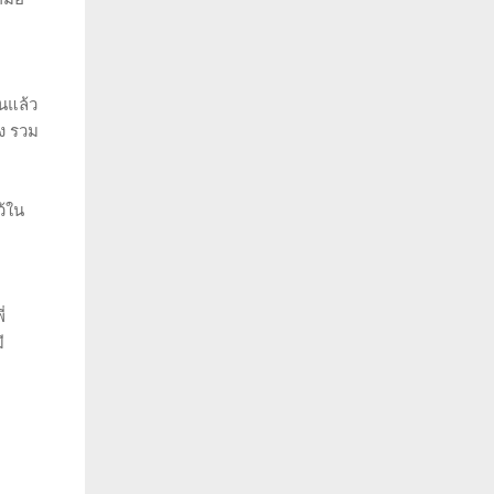
้นแล้ว
ิง รวม
ว้ใน
่
ี