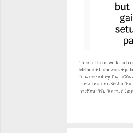
“Tons of homework each nigh
Method + homework + patie
บ้านอย่างหนักทุกคืน จะให้ผ
และความอดทนเข้าด้วยกันแล้ว
การศึกษาวิจัย วิเคราะห์ข้อม
เทคนิคหรือปัจจัยพื้นฐาน ก
นี้จะช่วยให้คุณสามารถเข้าใจ
เงินได้จริงและทำซ้ำได้ตลอด
จะช่วยให้คุณไม่หลงลืมแนวท
ความอดทน (Patience): การ