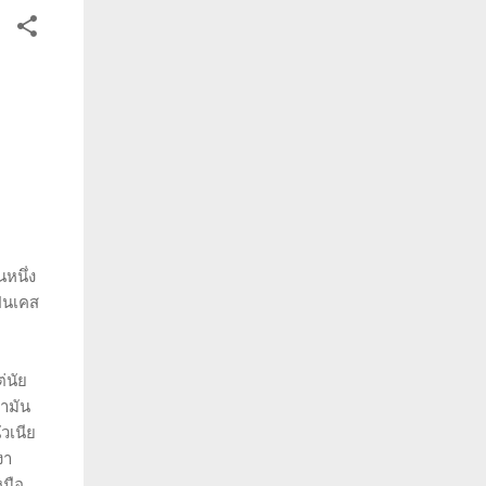
หนึ่ง
ป็นเคส
่นัย
่ามัน
วเนีย
งา
หมือ