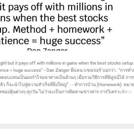
t but it pays off with millions in gains when the best stocks setup.
nce = huge success” - Dan Zanger พี่แดน แซงเจอร์ บอกว่า.. “การทำ
ลตอบแทนเป็นผลกำไรมหาศาลเป็นล้านๆ เมื่อรวมวิธีการที่พิสูจน์ได้ การ
 ก็จะนำไปสู่ความสำเร็จที่ยิ่งใหญ่” . - ทำการบ้าน (Homework): หมาย
ูลของหุ้นต่างๆ ทุกวัน ไม่ว่าจะเป็นการติดตามข่าวสาร การวิเคราะห์ทาง
ารสแกนหุ้นที่มีศักยภาพเป็นผู้ชนะในอนาคต การลงรายละเอียดในการวิเค
ตลาดและรู้จักจังหวะที่เหมาะสมในการเข้าเทรด . - วิธีการที่พิสูจน์แล้ว
 (Method): การมีระบบหรือกลยุทธ์ที่ชัดเจนในการเทรดเป็นสิ่งสำคัญ เ
างที่ได้ผลในอดีตและสามารถปรับใช้ได้เมื่อตลาดมีการเปลี่ยนแปลง . -
รอคอยและไม่รีบร้อนถือเป็นคุณสมบัติที่สำคัญในนักเทรด ความอดทนช่