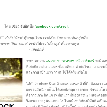
นของตลาดและรอคอยจังหวะที่ดี...
โดย
เซียว จับอิดนึ้ง
facebook.com/zyoit
T กำลัง "นิยม" หุ้นกลุ่มไหน เราก็ต้องจับตามองหุ้นกลุ่มนั้น
าะการ "ฝืนกระแส" จะทำให้เรา "เสี่ยงสูง" ที่จะขาดทุน
- เสี่ยยักษ์
จากบทความ
แนวทางการเทรดของลิเวอร์มอร์
จะมีตอน
ที่เอ่ยถึง sister stock ซึ่งผมคิดว่าน่าสนใจเอามาแจงเ
และภาษาบ้านเรา ว่ามันใช้ได้จริงหรือไม่
ไอ้คำว่า sister นี่นะ ถ้าจะแปลตรงๆตัวก็คือน้องสาว แต
ยะของมันนี่ ผมก็ไม่ได้เก่งอังกฤษหรอกนะ จึงขอมโนว
คือการเกาะติดแจ เหมือนเรามีน้องสาวน่ะ มันจะคอยนั
วิ่งตามเราอยู่นั่นแหละ ไปไหนมีเราก็ต้องมีมันติดเป็นเ
ตามตัว พี่มีอะไรน้องต้องมีสิ่งนั้นด้วย จะทำอะไรก็ทำเ