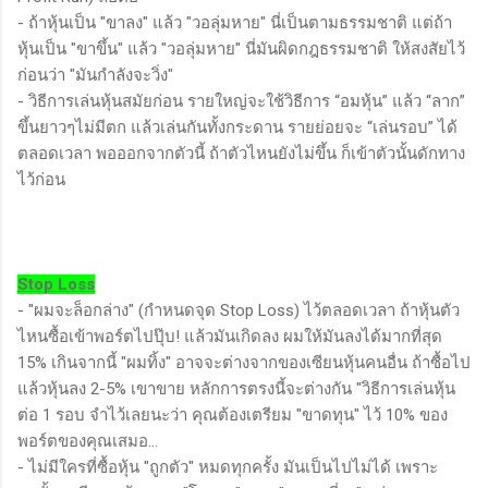
- ถ้าหุ้นเป็น "ขาลง" แล้ว "วอลุ่มหาย" นี่เป็นตามธรรมชาติ แต่ถ้า
หุ้นเป็น "ขาขึ้น" แล้ว "วอลุ่มหาย" นี่มันผิดกฎธรรมชาติ ให้สงสัยไว้
ก่อนว่า "มันกำลังจะวิ่ง"
- วิธีการเล่นหุ้นสมัยก่อน รายใหญ่จะใช้วิธีการ “อมหุ้น” แล้ว “ลาก”
ขึ้นยาวๆไม่มีตก แล้วเล่นกันทั้งกระดาน รายย่อยจะ “เล่นรอบ” ได้
ตลอดเวลา พอออกจากตัวนี้ ถ้าตัวไหนยังไม่ขึ้น ก็เข้าตัวนั้นดักทาง
ไว้ก่อน
Stop Loss
- "ผมจะล็อกล่าง" (กำหนดจุด Stop Loss) ไว้ตลอดเวลา ถ้าหุ้นตัว
ไหนซื้อเข้าพอร์ตไปปุ๊บ! แล้วมันเกิดลง ผมให้มันลงได้มากที่สุด
15% เกินจากนี้ "ผมทิ้ง" อาจจะต่างจากของเซียนหุ้นคนอื่น ถ้าซื้อไป
แล้วหุ้นลง 2-5% เขาขาย หลักการตรงนี้จะต่างกัน "วิธีการเล่นหุ้น
ต่อ 1 รอบ จำไว้เลยนะว่า คุณต้องเตรียม "ขาดทุน" ไว้ 10% ของ
พอร์ตของคุณเสมอ...
- ไม่มีใครที่ซื้อหุ้น "ถูกตัว" หมดทุกครั้ง มันเป็นไปไม่ได้ เพราะ