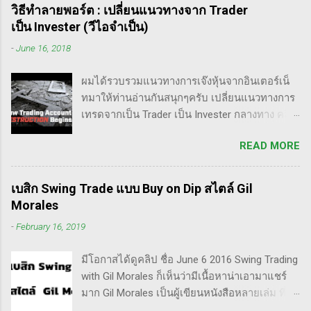
วิธีทำลายพอร์ต : เปลี่ยนแนวทางจาก Trader
เป็น Invester (วีไอจำเป็น)
-
June 16, 2018
ผมได้รวบรวมแนวทางการเจ๊งหุ้นจากอินเตอร์เน็
ทมาให้ท่านอ่านกันสนุกๆครับ เปลี่ยนแนวทางการ
เทรดจากเป็น Trader เป็น Invester กลางทาง คลิป
นี้เขาบอกว่า การเปลี่ยนจากก่อนหน้านี้ตั้งใจจะ
READ MORE
เป็น Trader แล้วต่อมาก็เปลี่ยนใจอยากเป็น
Invester ไปซะงั้น เผื่อใครไม่เข้าใจ Trader คือ
ลักษณะการเทรดที่ ไม่ถือยาว ซื้อแล้วขายในระยะ
เบสิก Swing Trade แบบ Buy on Dip สไตล์ Gil
เวลาหนึ่ง ที่สำคัญความเป็นเทรดเดอร์คือ การ
Morales
เคารพกฎของตัวเอง โดยเฉพาะ stop loss แค่
-
February 16, 2019
ราคาร่วงถึง 10% ก็ต้องตัดขาดทุนตามระบบแล้ว
ครับ ส่วน Invester ก็หมายความถึงนักลงทุน พวก
มีโอกาสได้ดูคลิป ชื่อ June 6 2016 Swing Trading
เขามองระยะยาว ไม่สนใจต่อความผันผวนของ
with Gil Morales ก็เห็นว่ามีเนื้อหาน่าเอามาแชร์
ราคาในระยะสั้น อย่างวอเรน บัฟเฟต์ บอกว่า "คุณ
มาก Gil Morales เป็นผู้เขียนหนังสือหลายเล่ม ที่ดัๆ
ไม่ควรอยู่ในตลาดหุ้น นอกเสียจากจะสามารถนั่ง
และท่านน่าจะได้อ่านเวอร์ชั่นภาษาไทยในอีกไม่