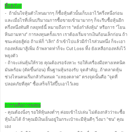
ซื้อยังไง?
- ถ้ามั่นใจหุ้นตัวไหนมากๆ ก็ซื้อหุ้นตัวนั้นเก็บเอาไว้ครึ่งหนึ่งก่อน
และเมื่อไรที่เห็นปริมาณการซื้อขายเข้ามามากๆ ก็จะรีบซื้อหุ้นอีก
ครึ่งหนึ่งทันที กลยุทธ์นี้ หมายถึงการ “หยั่งกำลังหุ้น” หรือการ “โยน
หินถามทาง” การลงทุนครั้งแรก เราต้องเริ่มจากเงินก้อนเล็กก่อน ถ้า
ชนะค่อยสู้ต่อ ถ้าแพ้ก็ “เลิก” ถ้าเข้าไปแล้วมีกำไรส่วนหนึ่ง ก็จะเอา
กองหลังมาสู้เพิ่ม ถ้าพลาดท่าก็จะ Cut Loss ทิ้ง ยังเหลือกองหลังไว้
พยุงตัว
- ถ้าจะเล่นหุ้นให้รวย คุณต้องรอจังหวะ รอให้เครื่องมือทางเทคนิค
มันพร้อม (ตัดขึ้นก่อน) พื้นฐานหุ้นรองรับ จุดสำคัญ…ถ้าตลาดหุ้น
ช่วงไหนคนเริ่มกลัวกันหมด “แหยงตลาด” ตรงจุดนั้นคือ “จุดที่
ปลอดภัยที่สุด” ซื้อเสร็จก็ใส่ปี๊บเอาไว้เลย
การรอคือการลงทุน
- คุณต้องนิ่งๆ รอให้หุ้นลงต่ำๆ ค่อยเข้าไปเล่น ไม่ต้องกลัวว่าจะซื้อ
หุ้นไม่ได้ ถ้าคุณมีเงินเย็นอยู่ในกระเป๋าจะมีหุ้นดีๆ วิ่งมา "ชน" คุณ
เอง