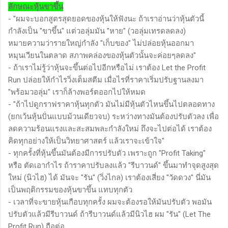
ลักษณะหุ้นขาขึ้น
- "ผมจะบอกสูตรสุดยอดของหุ้นให้ฟังนะ ถ้าเราอ่านว่าหุ้นตัวนี้
กำลังเป็น "ขาขึ้น" แต่วอลุ่มมัน "หาย" (วอลุ่มเทรดลดลง)
หมายความว่ารายใหญ่กำลัง "เก็บของ" ไม่ปล่อยหุ้นออกมา
หมุนเวียนในตลาด สภาพคล่องของหุ้นตัวนั้นจะค่อยๆลดลง"
- ถ้าเราไม่รู้ว่าหุ้นจะขึ้นต่อไปอีกหรือไม่ เราต้อง Let the Profit
Run ปล่อยให้กำไรวิ่งเต็มสตีม เมื่อไรที่ราคาเริ่มปรับฐานลงมา
"พร้อมวอลุ่ม" เราก็ล้างพอร์ตออกไปให้หมด
- "ถ้าไปดูกราฟราคาหุ้นทุกตัว มันไม่มีหุ้นตัวไหนขึ้นไปตลอดทาง
(ยกเว้นหุ้นปั่นแบบม้วนเดียวจบ) ระหว่างทางมันต้องปรับตัวลง เพื่อ
ลดความร้อนแรงและสะสมพละกำลังใหม่ ถึงจะไปต่อได้ เราต้อง
คิดทุกอย่างให้เป็นวิทยาศาสตร์ แล้วเราจะเข้าใจ"
- ทุกครั้งที่หุ้นขึ้นมันต้องมีการปรับตัว เพราะถูก "Profit Taking"
หรือ ตัดเอากำไร ถ้าราคาปรับลงแล้ว "รีบาวนด์" ขึ้นมาทำจุดสูงสุด
ใหม่ (นิวไฮ) ได้ มันจะ "รัน" (วิ่งไกล) เราต้องเสี่ยง "วัดดวง" นี่มัน
เป็นพฤติกรรมของหุ้นขาขึ้น แทบทุกตัว
- เวลาที่จะขายหุ้นเกือบทุกครั้ง ผมจะต้องรอให้มันปรับตัว พอมัน
ปรับตัวแล้วมีรีบาวนด์ ถ้ารีบาวนด์แล้วมีนิวไฮ ผม "รัน" (Let The
Profit Run) ถือต่อ