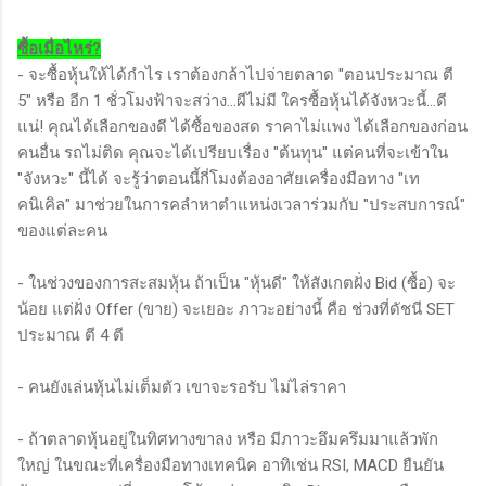
ซื้อเมื่อไหร่?
- จะซื้อหุ้นให้ได้กำไร เราต้องกล้าไปจ่ายตลาด "ตอนประมาณ ตี
5" หรือ อีก 1 ชั่วโมงฟ้าจะสว่าง...ผีไม่มี ใครซื้อหุ้นได้จังหวะนี้...ดี
แน่! คุณได้เลือกของดี ได้ซื้อของสด ราคาไม่แพง ได้เลือกของก่อน
คนอื่น รถไม่ติด คุณจะได้เปรียบเรื่อง "ต้นทุน" แต่คนที่จะเข้าใน
"จังหวะ" นี้ได้ จะรู้ว่าตอนนี้กี่โมงต้องอาศัยเครื่องมือทาง "เท
คนิเคิล" มาช่วยในการคลำหาตำแหน่งเวลาร่วมกับ "ประสบการณ์"
ของแต่ละคน
- ในช่วงของการสะสมหุ้น ถ้าเป็น "หุ้นดี" ให้สังเกตฝั่ง Bid (ซื้อ) จะ
น้อย แต่ฝั่ง Offer (ขาย) จะเยอะ ภาวะอย่างนี้ คือ ช่วงที่ดัชนี SET
ประมาณ ตี 4 ตี
- คนยังเล่นหุ้นไม่เต็มตัว เขาจะรอรับ ไม่ไล่ราคา
- ถ้าตลาดหุ้นอยู่ในทิศทางขาลง หรือ มีภาวะอึมครึมมาแล้วพัก
ใหญ่ ในขณะที่เครื่องมือทางเทคนิค อาทิเช่น RSI, MACD ยืนยัน