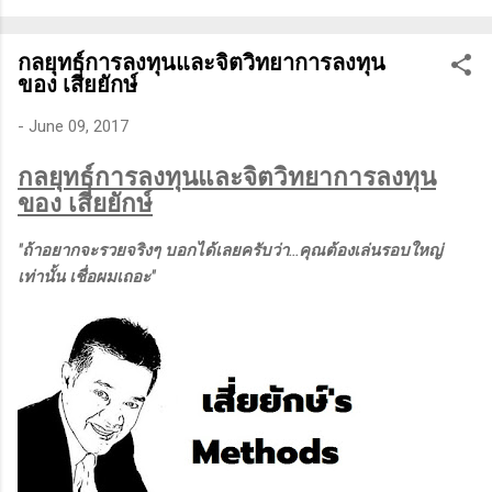
ทางเทคนิคหรือปัจจัยพื้นฐาน การสแกนหุ้นที่มีศักยภาพเป็นผู้ชนะ
ในอนาคต การลงรายละเอียดในการวิเคราะห์นี้จะช่วยให้คุณ
กลยุทธ์การลงทุนและจิตวิทยาการลงทุน
สามารถเข้าใจตลาดและรู้จักจังหวะที่เหมาะสมในการเข้าเทรด . -
ของ เสี่ยยักษ์
วิธีการที่พิสูจน์แล้วว่าทำเงินได้จริงและทำซ้ำได้ตลอด (Method):
การมีระบบหรือกลยุทธ์ที่ชัดเจนในการเทรดเป็นสิ่งสำคัญ เพราะจะ
-
June 09, 2017
ช่วยให้คุณไม่หลงลืมแนวทางที่ได้ผลในอดีตและสามารถปรับ
กลยุทธ์การลงทุนและจิตวิทยาการลงทุน
ใช้ได้เมื่อตลาดมีการเปลี่ยนแปลง . - ความอดทน (Patience): การ
ของ เสี่ยยักษ์
รอคอยและไม่รีบร้อนถือเป็นคุณสมบัติที่สำคัญในนักเทรด ความ
อดทนช่วยให้คุณสามารถทนต่อความผันผวนของตลาดและรอคอย
"ถ้าอยากจะรวยจริงๆ บอกได้เลยครับว่า...คุณต้องเล่นรอบใหญ่
จังหวะที่ดี...
เท่านั้น เชื่อผมเถอะ"