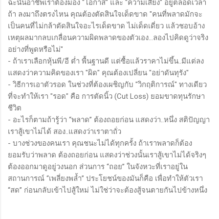
ฉะนั้นอาชีพเราต้องมอง "โอกาส" และ "ความเสี่ยง" อยู่ตลอดเวลา
ถ้า ลงมาถึงตรงไหน คุณต้องตัดสินใจเด็ดขาด "คนที่พลาดมักจะ
เป็นคนที่ไม่กล้าตัดสินใจอะไรเด็ดขาด ไม่เด็ดเดี่ยว แล้วชอบอ้าง
เหตุผลมากลบเกลื่อนความผิดพลาดของตัวเอง...ลองไปคิดดูว่าจริง
อย่างที่พูดหรือไม่"
- ถ้าเราเลือกหุ้นพี/อี ต่ำ พื้นฐานดี แต่ซื้อแล้วราคาไม่ขึ้น..มีแต่ลง
แสดงว่าความคิดของเรา "ผิด" คุณต้องเปลี่ยน "อย่าดันทุรัง"
- วิธีการเอาตัวรอด ในช่วงที่ต้องเผชิญกับ "วิกฤติการณ์" ทางเดียว
ที่จะทำให้เรา "รอด" คือ การตัดนิ้ว (Cut Loss) ยอมขาดทุนรักษา
ชีวิต
- อะไรก็ตามถ้ารู้ว่า “พลาด” ต้องถอยก่อน แสดงว่า..หนึ่ง สติปัญญา
เราสู้เขาไม่ได้ สอง..แสดงว่าเราตาถั่ว
- บางช่วงของคนเรา คุณชนะไม่ได้ทุกครั้ง ถ้าเราพลาดก็ต้อง
ยอมรับว่าพลาด ต้องถอยก่อน แสดงว่าช่วงนั้นเราสู้เขาไม่ได้จริงๆ
ต้องออกมาดูอยู่วงนอก ส่วนการ “ถอย” ในจังหวะที่เราอยู่ใน
สถานการณ์ “เพลี่ยงพล้ำ” ประโยชน์ของมันก็คือ เพื่อทำให้ตัวเรา
“สด” ก่อนกลับเข้าไปสู้ใหม่ ไม่ใช่ว่าจะต้องสู้จนตายกันไปข้างหนึ่ง