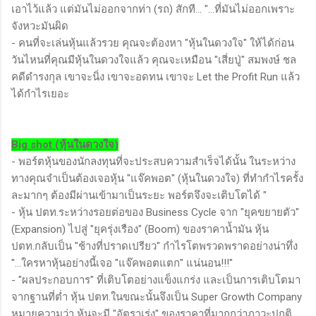
เอาไว้แล้ว แต่มันไม่ออกจากท่า (รถ) สักที... "...ที่มันไม่ออกเพราะ
จังหวะมันผิด
- คนที่จะเล่นหุ้นแล้วรวย คุณจะต้องหา "หุ้นในดวงใจ" ให้ได้ก่อน
วันไหนที่คุณมีหุ้นในดวงใจแล้ว คุณจะเหมือน "เสี่ยปู่" สมพงษ์ ชล
คดีดำรงกุล เขาจะนิ่ง เขาจะอดทน เขาจะ Let the Profit Run แล้ว
ได้กำไรเยอะ
Big shot (หุ้นในดวงใจ)
- พอร์ตหุ้นของนักลงทุนที่จะประสบความสำเร็จได้นั้น ในระหว่าง
ทางคุณจำเป็นต้องเจอหุ้น "แจ๊คพอต" (หุ้นในดวงใจ) ที่ทำกำไรครั้ง
ละมากๆ ต้องมีผ่านเข้ามาเป็นระยะ พอร์ตจึงจะเติบโตได้ "
- หุ้น ปตท.ระหว่างรอยต่อของ Business Cycle จาก "ยุคขยายตัว"
(Expansion) ไปสู่ "ยุครุ่งเรือง" (Boom) ของราคาน้ำมัน หุ้น
ปตท.กลับเป็น "ช้างที่ปราดเปรียว" กำไรโตพรวดพราดอย่างน่าทึ่ง
"...ใครหาหุ้นอย่างนี้เจอ "แจ๊คพอตแตก" แน่นอน!!!"
- "ผลประกอบการ" ที่เติบโตอย่างแข็งแกร่ง และเป็นการเติบโตมา
จากฐานที่ต่ำ หุ้น ปตท.ในขณะนั้นจึงเป็น Super Growth Company
หมายความว่า หุ้นจะมี "อัตราเร่ง" ของราคาที่มากกว่าภาวะปกติ