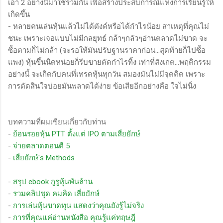
เอา 2 อย่างนี้มาใช้ร่วมกัน เพื่อสร้างประสบการณ์แห่งการเรียนรู้ให้
เกิดขึ้น
- หลายคนเล่นหุ้นแล้วไม่ได้ตังค์หรือได้กำไรน้อย สาเหตุที่คุณไม่
ชนะ เพราะเจอแบบไม่มีกลยุทธ์ กล้าๆกลัวๆอ่านตลาดไม่ขาด จะ
ซื้อตามก็ไม่กล้า (จะรอให้มันปรับฐานราคาก่อน…สุดท้ายก็ไปซื้อ
แพง) หุ้นขึ้นนิดหน่อยก็รีบขายตัดกำไรทิ้ง เท่าที่สังเกต…พฤติกรรม
อย่างนี้ จะเกิดกับคนที่เทรดหุ้นทุกวัน สมองมันไม่มีจุดคิด เพราะ
การตัดสินใจบ่อยมันพลาดได้ง่าย ข้อเสียอีกอย่างคือ ใจไม่นิ่ง
บทความที่ผมเขียนเกี่ยวกับท่าน
-
ย้อนรอยหุ้น PTT ตั้งแต่ IPO ตามเสี่ยยักษ์
-
จ่ายตลาดตอนตี 5
-
เสี่ยยักษ์'s Methods
-
สรุป ebook กูรูหุ้นพันล้าน
-
รวมคลิปชุด คมคิด เสี่ยยักษ์
-
การเล่นหุ้นขาดทุน แสดงว่าคุณยังรู้ไม่จริง
-
การที่คุณแค่อ่านหนังสือ คุณรู้แค่ทฤษฎี