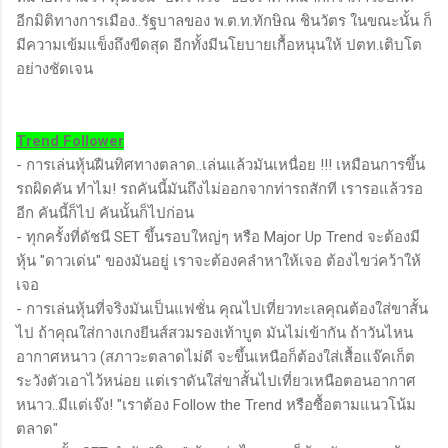
อีกมิติทางการเมือง..รัฐบาลของ พ.ต.ท.ทักษิณ ชินวัตร ในขณะนั้น ก็
มีความเข้มแข็งถึงขีดสุด อีกทั้งมีนโยบายเกื้อหนุนให้ ปตท.เติบโต
อย่างชัดเจน
Trend Follower
- การเล่นหุ้นฝืนทิศทางตลาด..เล่นแล้วมันเหนื่อย !!! เหมือนการขึ้น
รถผิดคัน ทำไม! รถคันนี้มันถึงไม่ออกจากท่ารถสักที เรารอแล้วรอ
อีก คันนี้ก็ไป คันนั้นก็ไปก่อน
- ทุกครั้งที่ดัชนี SET ขึ้นรอบใหญ่ๆ หรือ Major Up Trend จะต้องมี
หุ้น "ดาวเด่น" ของมันอยู่ เราจะต้องคลำหาให้เจอ ต้องไขว่คว้าให้
เจอ
- การเล่นหุ้นที่จริงมันเป็นแฟชั่น คุณไปเที่ยวทะเลคุณต้องใส่ขาสั้น
ไป ถ้าคุณใส่กางเกงยีนส์สวมรองเท้าบูต มันไม่เข้ากัน ถ้าวันไหน
อากาศหนาว (สภาวะตลาดไม่ดี จะขึ้นเหนือก็ต้องใส่เสื้อแจ๊คเก็ต
ระวังตัวเอาไว้หน่อย แต่เราดันใส่ขาสั้นไปเที่ยวเหนือตอนอากาศ
หนาว..มีแต่เจ๊ง! "เราต้อง Follow the Trend หรือซื้อตามแนวโน้ม
ตลาด"