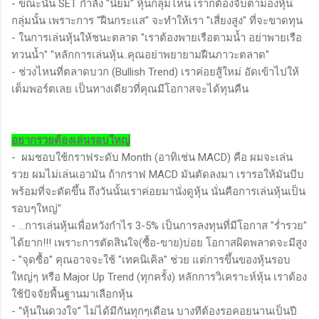
- ขณะนั้น SET กำลัง "นิยม" หุ้นกลุ่มไหน เราก็ต้องจับตามองหุ้น
กลุ่มนั้น เพราะการ "ฝืนกระแส" จะทำให้เรา "เสี่ยงสูง" ที่จะขาดทุน
- ในการเล่นหุ้นให้ชนะตลาด "เราต้องพายเรือตามน้ำ อย่าพายเรือ
ทวนน้ำ" "หลักการเล่นหุ้น..คุณอย่าพยายามฝืนภาวะตลาด"
- ช่วงไหนที่ตลาดบวก (Bullish Trend) เราค่อยสู้ใหม่ อัดเข้าไปให้
เต็มพอร์ตเลย เป็นทางเดียวที่คุณมีโอกาสจะได้ทุนคืน
อยากรวยต้องเล่นรอบใหญ่
- ผมชอบใช้กราฟระดับ Month (อาทิเช่น MACD) คือ ผมจะเล่น
รวย ผมไม่เล่นเอามัน ถ้ากราฟ MACD มันตัดลงมา เรารอให้มันบีบ
พร้อมที่จะตัดขึ้น ถึงวันนั้นเราค่อยมานั่งดูหุ้น นั่นคือการเล่นหุ้นเป็น
รอบๆใหญ่"
- ...การเล่นหุ้นเพื่อหวังกำไร 3-5% เป็นการลงทุนที่มีโอกาส "ร่ำรวย"
ได้ยาก!!! เพราะการตัดสินใจ(ซื้อ-ขาย)บ่อย โอกาสผิดพลาดจะมีสูง
- "จุดซื้อ" คุณอาจจะใช้ "เทคนิเคิล" ช่วย แต่การขึ้นของหุ้นรอบ
ใหญ่ๆ หรือ Major Up Trend (ทุกครั้ง) หลักการวิเคราะห์หุ้น เราต้อง
ใช้ปัจจัยพื้นฐานมาเลือกหุ้น
- “หุ้นในดวงใจ” ไม่ได้มีกันทุกๆเดือน บางทีต้องรอคอยนานเป็นปี