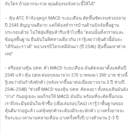
กับใคร ถ้าอยากจะรวย คุณต้องรอจังหวะนี้ให้ได้"
- หุ้น ATC ถ้าจับจุดถูก MACD ระยะเดือน ตัดขึ้นชัดเจนช่วงปลาย
ปี 2545 สัญญาณดีมาก แต่ก็ต้องทำการบ้านด้านปัจจัยพื้นฐาน
ประกอบด้วย ไม่ใช่สุ่มสี่สุ่มห้ารีบเข้าไปซื้อ “ตอนนั้นทั้งกราฟและ
ข้อมูลพื้นฐาน ยืนยันในทิศทางเดียวกัน เรารู้เลยว่าหุ้นตัวนี้มันจะ
“เทิร์นอะราวด์” พอวงจรปิโตรเคมีมันมา (ปี 2546) หุ้นขึ้นมหาศาล
เลย”
- หรืออย่างหุ้น ปตท. ตัว MACD ระยะเดือน มันตัดลงมาตั้งแต่ต้นปี
2549 แล้ว หุ้น ปตท.ค่อยๆลงมาจาก 270 บาทลงมา 200 บาท ช่วงนี้
รู้เลยว่ามันกำลังพักตัว (หลังจากขึ้นมาต่อเนื่องยาวนาน 3 ปี ช่วงปี
2546-2548) “ช่วงที่ MACD ของหุ้น ปตท. ตัดลงมา ทั้งสองเส้นมันยัง
“ถ่าง” กันอยู่เยอะ ผมก็รอให้ MACD มันบีบ พร้อมที่จะตัดขึ้นก่อน
เราถึงจะมีจุดมั่นใจเข้าซื้อ (เพื่อเล่นรอบใหม่) เรารู้ว่าพื้นฐานของ
หุ้นดีมากอยู่แล้ว แต่หุ้นทุกตัวจะต้องมีระยะพักตัว บางครั้งอาจจะ
กินระยะเวลานานหลายเดือน บางครั้งครึ่งปี บางตัวนาน 2-3 ปี