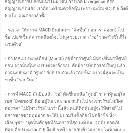
สัญญาณการเปลี่ยนแนวโน้ม เช่น การเกิด Divergence หรือ
สัญญาณขัดแย้ง เราต้องเตรียมตัวซื้อหุ้น เพราะฉะนั้น ช่วงตี 5 ถึงตี
5 ครึ่ง...คุณต้องกล้าซื้อ
- รอเวลาให้กราฟ MACD ยืนยันการ "ตัดขึ้น" ก่อน เราค่อยเข้าไป
ซื้อ เปอร์เซ็นต์ความเสี่ยงก็จะไม่สูง ระยะเวลา "รอ" ราคาวิ่งขึ้นก็ไม่
นานด้วย"
- ถ้า MACD ระยะเดือน (Month) อยู่ต่ำกว่าศูนย์ มันจะขึ้นมาที่ศูนย์
ก่อน จากนั้นหุ้นจะปรับตัวลงอีกรอบ คือมีการพักตัวรอบใหญ่ แล้ว
ถ้ามันกลับมาที่ “ศูนย์” อีกที บีบตัวแล้ว “ตัดขึ้น” คราวนี้หุ้นจะเป็น
ขาขึ้น “รอบใหญ่”
- การที่ MACD มันบีบแล้ว "รอ" ตัดขึ้นเหนือ "ศูนย์" ราคาหุ้นอยู่ใน
เขต "Oversold" คือ อยู่ในเขตขายมากเกินไป จนข่าวร้ายไม่มีผล
ต่อราคา ไม่มีทางร้ายไปกว่านี้แล้ว คนที่ติดหุ้นอยู่จะให้ขายก็ไม่
อยากขายขาดทุนมาก จะให้บุ่มบ่ามรีบซื้อก็ยังไม่กล้าซื้อ นิ่งๆ
เฉื่อยๆชาๆ "จุดนั้นคือจุดที่อันตรายที่สุด แต่เป็น...จุดที่ปลอดภัย
ที่สุด คือประมาณ ตี 5 ถึง ตี 5 ครึ่ง จ่ายกับข้าวสบายๆ ไม่ต้องแย่ง