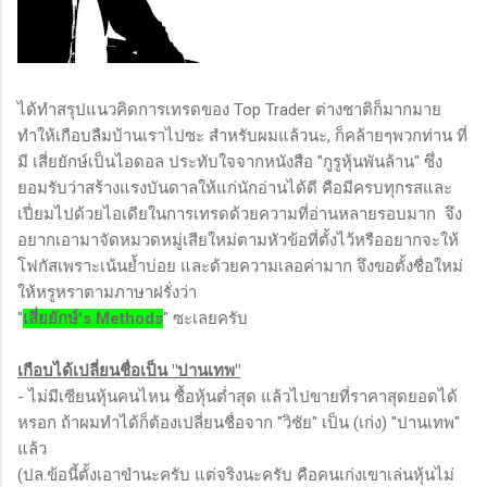
ได้ทำสรุปแนวคิดการเทรดของ Top Trader ต่างชาติก็มากมาย
ทำให้เกือบลืมบ้านเราไปซะ สำหรับผมแล้วนะ, ก็คล้ายๆพวกท่าน ที่
มี เสี่ยยักษ์เป็นไอดอล ประทับใจจากหนังสือ "กูรูหุ้นพันล้าน" ซึ่ง
ยอมรับว่าสร้างแรงบันดาลให้แก่นักอ่านได้ดี คือมีครบทุกรสและ
เปี่ยมไปด้วยไอเดียในการเทรดด้วยความที่อ่านหลายรอบมาก จึง
อยากเอามาจัดหมวดหมู่เสียใหม่ตามหัวข้อที่ตั้งไว้หรืออยากจะให้
โฟกัสเพราะเน้นย้ำบ่อย และด้วยความเลอค่ามาก จึงขอตั้งชื่อใหม่
ให้หรูหราตามภาษาฝรั่งว่า
"
เสี่ยยักษ์'s Methods
" ซะเลยครับ
เกือบได้เปลี่ยนชื่อเป็น "ปานเทพ"
- ไม่มีเซียนหุ้นคนไหน ซื้อหุ้นต่ำสุด แล้วไปขายที่ราคาสุดยอดได้
หรอก ถ้าผมทำได้ก็ต้องเปลี่ยนชื่อจาก "วิชัย" เป็น (เก่ง) "ปานเทพ"
แล้ว
(ปล.ข้อนี้ตั้งเอาขำนะครับ แต่จริงนะครับ คือคนเก่งเขาเล่นหุ้นไม่