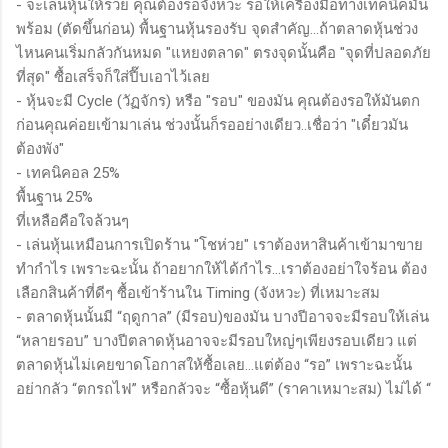
- จะเล่นหุ้นให้รวย คุณต้องรอจังหวะ รอให้เครื่องมือทางเทคนิคมัน
พร้อม (ตัดขึ้นก่อน) พื้นฐานหุ้นรองรับ จุดสำคัญ...ถ้าตลาดหุ้นช่วง
ไหนคนเริ่มกลัวกันหมด "แหยงตลาด" ตรงจุดนั้นคือ "จุดที่ปลอดภัย
ที่สุด" ซื้อเสร็จก็ใส่ปี๊บเอาไว้เลย
- หุ้นจะมี Cycle (วัฏจักร) หรือ "รอบ" ของมัน คุณต้องรอให้มันตก
ก่อนคุณค่อยเข้ามาเล่น ช่วงนั้นก็รออย่างเดียว..เชื่อว่า "เดี๋ยวมัน
ต้องพัง"
- เทคนิคอล 25%
พื้นฐาน 25%
ที่เหลือคือใจล้วนๆ
- เล่นหุ้นเหมือนการเปิดร้าน "โชห่วย" เราต้องหาสินค้าเข้ามาขาย
ทำกำไร เพราะฉะนั้น ถ้าอยากให้ได้กำไร...เราต้องอย่าใจร้อน ต้อง
เลือกสินค้าที่ดีๆ ซื้อเข้าร้านใน Timing (จังหวะ) ที่เหมาะสม
- ตลาดหุ้นนั้นมี “ฤดูกาล” (มีรอบ)ของมัน บางปีอาจจะมีรอบให้เล่น
“หลายรอบ” บางปีตลาดหุ้นอาจจะมีรอบใหญ่ๆเพียงรอบเดียว แต่
ตลาดหุ้นไม่เคยขาดโอกาสให้ซื้อเลย…แต่ต้อง “รอ” เพราะฉะนั้น
อย่ากลัว “ตกรถไฟ” หรือกลัวจะ “ซื้อหุ้นดี” (ราคาเหมาะสม) ไม่ได้ “