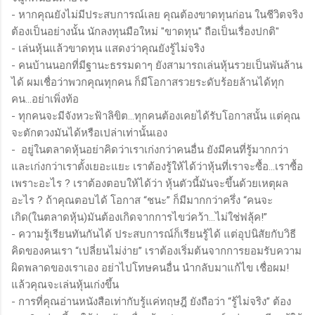
- หากคุณยังไม่มีประสบการณ์เลย คุณต้องขาดทุนก่อน ในชีวิตจริง
ต้องเป็นอย่างนั้น นักลงทุนมือใหม่ "ขาดทุน" ถือเป็นเรื่องปกติ"
- เล่นหุ้นแล้วขาดทุน แสดงว่าคุณยังรู้ไม่จริง
- คนบ้านนอกที่มีฐานะธรรมดาๆ ยังสามารถเล่นหุ้นรวยเป็นพันล้าน
ได้ ผมเชื่อว่าพวกคุณทุกคน ก็มีโอกาสรวยระดับร้อยล้านได้ทุก
คน...อย่าเพิ่งท้อ
- ทุกคนจะมีจังหวะฟ้าลิขิต...ทุกคนต้องเคยได้รับโอกาสนั้น แต่คุณ
จะตักตวงมันได้หรือเปล่าเท่านั้นเอง
- อยู่ในตลาดหุ้นอย่าคิดว่าเราเก่งกว่าคนอื่น ยังมีคนที่รู้มากกว่า
และเก่งกว่าเราตั้งเยอะแยะ เราต้องรู้ให้ได้ว่าหุ้นที่เราจะซื้อ…เราซื้อ
เพราะอะไร ? เราต้องตอบให้ได้ว่า หุ้นตัวนี้มันจะขึ้นด้วยเหตุผล
อะไร ? ถ้าคุณตอบได้ โอกาส “ชนะ” ก็มีมากกว่าครึ่ง “คนจะ
เกิด(ในตลาดหุ้น)มันต้องเกิดจากการไขว่คว้า…ไม่ใช่ฟลุ้ค!”
-
ความรู้เรียนทันกันได้ ประสบการณ์ก็เรียนรู้ได้ แต่อุปนิสัยกับวิธี
คิดของคนเรา “เปลี่ยนไม่ง่าย” เราต้องเริ่มต้นจากการยอมรับความ
ผิดพลาดของเราเอง อย่าไปโทษคนอื่น นำกลับมาแก้ไข เชื่อผม!
แล้วคุณจะเล่นหุ้นเก่งขึ้น
- การที่คุณอ่านหนังสือเท่ากับรู้แค่ทฤษฎี ยังถือว่า “รู้ไม่จริง” ต้อง