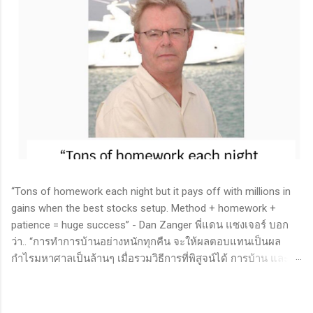
“Tons of homework each night but it pays off with millions in
gains when the best stocks setup. Method + homework +
patience = huge success” - Dan Zanger พี่แดน แซงเจอร์ บอก
ว่า.. “การทำการบ้านอย่างหนักทุกคืน จะให้ผลตอบแทนเป็นผล
กำไรมหาศาลเป็นล้านๆ เมื่อรวมวิธีการที่พิสูจน์ได้ การบ้าน และ
ความอดทนเข้าด้วยกันแล้ว ก็จะนำไปสู่ความสำเร็จที่ยิ่งใหญ่” . -
ทำการบ้าน (Homework): หมายถึงการศึกษาวิจัย วิเคราะห์ข้อมูล
ของหุ้นต่างๆ ทุกวัน ไม่ว่าจะเป็นการติดตามข่าวสาร การวิเคราะห์