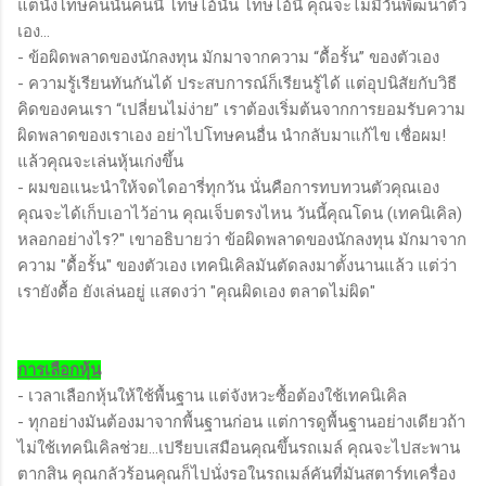
แต่นั่งโทษคนนั้นคนนี้ โทษไอ้นั่น โทษไอ้นี่ คุณจะไม่มีวันพัฒนาตัว
เอง…
- ข้อผิดพลาดของนักลงทุน มักมาจากความ “ดื้อรั้น” ของตัวเอง
-
ความรู้เรียนทันกันได้ ประสบการณ์ก็เรียนรู้ได้ แต่อุปนิสัยกับวิธี
คิดของคนเรา “เปลี่ยนไม่ง่าย” เราต้องเริ่มต้นจากการยอมรับความ
ผิดพลาดของเราเอง อย่าไปโทษคนอื่น นำกลับมาแก้ไข เชื่อผม!
แล้วคุณจะเล่นหุ้นเก่งขึ้น
- ผมขอแนะนำให้จดไดอารี่ทุกวัน นั่นคือการทบทวนตัวคุณเอง
คุณจะได้เก็บเอาไว้อ่าน คุณเจ็บตรงไหน วันนี้คุณโดน (เทคนิเคิล)
หลอกอย่างไร?" เขาอธิบายว่า ข้อผิดพลาดของนักลงทุน มักมาจาก
ความ "ดื้อรั้น" ของตัวเอง เทคนิเคิลมันตัดลงมาตั้งนานแล้ว แต่ว่า
เรายังดื้อ ยังเล่นอยู่ แสดงว่า "คุณผิดเอง ตลาดไม่ผิด"
การเลือกหุ้น
- เวลาเลือกหุ้นให้ใช้พื้นฐาน แต่จังหวะซื้อต้องใช้เทคนิเคิล
- ทุกอย่างมันต้องมาจากพื้นฐานก่อน แต่การดูพื้นฐานอย่างเดียวถ้า
ไม่ใช้เทคนิเคิลช่วย...เปรียบเสมือนคุณขึ้นรถเมล์ คุณจะไปสะพาน
ตากสิน คุณกลัวร้อนคุณก็ไปนั่งรอในรถเมล์คันที่มันสตาร์ทเครื่อง