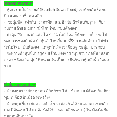
ขายตอนจบรอบ?
- หุ้นเวลาเป็น "ขาลง" (Bearlish Down Trend) เราต้องตัดทิ้ง อย่า
ถือ และอย่าซื้อถัวเฉลี่ย
- "วอลุ่มพีค" เท่ากับ "ราคาพีค" และอีกข้อ ถ้าหุ้นปรับฐาน "รีบา
วนด์" แล้วแต่ไม่ทำ "นิวไฮ" ใหม่..."มันต้องลง"
- ถ้าหุ้น "รีบาวนด์" แล้ว ไม่ทำ "นิวไฮ" ใหม่ ก็ต้องขายทิ้งออกไป
หลักการของมันคือ ถ้าหุ้นตัวไหนก็ตาม ที่รีบาวนด์แล้ว แต่ไม่ทำ
นิวไฮใหม่ "มันต้องลง" แต่จุดมั่นใจ เราต้องดู "วอลุ่ม" ประกอบ
- ระหว่างที่ "หุ้นขึ้น" อยู่ดีๆ แล้วมีแรงขาย "ทุบฮวบ" กดหุ้น "หล่น"
ลงมา พร้อม "วอลุ่ม" ที่หนาแน่น เป็นการยืนยันว่าหุ้นตัวนั้น "หมด
รอบ"
สิ่งที่อยากบอกน้องๆ
- นักลงทุนรายย่อยทุกคน มีสิทธิรวยได้...เชื่อผม! แต่ต้องขยัน ต้อง
ทุ่มเท ต้องเป็นมืออาชีพจริงๆ
- นักลงทุนที่ประสบความสำเร็จ จะต้องค้นให้พบแนวทางของตัว
เอง มีต้นแบบได้ แต่ต้องไม่ใช่การลอกเลียนแบบผู้อื่น..ต้องไม่ยืม
จมูกคนอื่นหายใจ