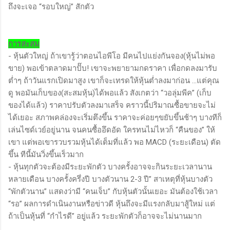
ถึงจะเจอ “รอบใหญ่” สักตัว
การสะสม
- หุ้นตัวใหญ่ ถ้าเขารู้ว่าตอนไอพีโอ มีคนไปแย่งกันจอง(หุ้นไม่พอ
ขาย) พอเข้าตลาดมาปั๊บ! เขาจะพยายามกดราคา เพื่อกดลงมารับ
ต่ำๆ ถ้าวันแรกเปิดมาสูง เขาก็จะเทรดให้หุ้นต่ำลงมาก่อน …แต่คุณ
ดู พอมันเก็บของ(สะสมหุ้น)ได้พอแล้ว สังเกตว่า “วอลุ่มพีค” (เก็บ
ของได้แล้ว) ราคาปรับตัวลงมาเสร็จ คราวนี้ปริมาณซื้อขายจะไม่
ได้เยอะ สภาพคล่องจะเริ่มตึงขึ้น ราคาจะค่อยๆขยับขึ้นช้าๆ บางทีก็
เล่นไซด์เวย์อยู่นาน จนคนซื้ออึดอัด ใครทนไม่ไหวก็ “คืนของ” ให้
เขา แต่พอเขารวบรวมหุ้นได้เต็มที่แล้ว พอ MACD (ระยะเดือน) ตัด
ขึ้น ทีนี้มันวิ่งขึ้นเร็วมาก
- หุ้นทุกตัวจะต้องมีระยะพักตัว บางครั้งอาจจะกินระยะเวลานาน
หลายเดือน บางครั้งครึ่งปี บางตัวนาน 2-3 ปี” สาเหตุที่หุ้นบางตัว
“พักตัวนาน” แสดงว่ามี “คนเจ็บ” กับหุ้นตัวนั้นเยอะ มันต้องใช้เวลา
“รอ” ผลการดำเนินงานหรือข่าวดี หุ้นถึงจะมีแรงกลับมาสู้ใหม่ แต่
ถ้าเป็นหุ้นที่ “กำไรดี” อยู่แล้ว ระยะพักตัวก็อาจจะไม่นานมาก