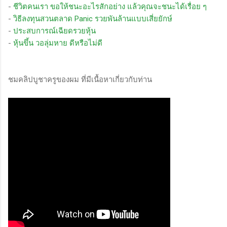
-
ชีวิตคนเรา ขอให้ชนะอะไรสักอย่าง แล้วคุณจะชนะได้เรื่อย ๆ
-
วิธีลงทุนสวนตลาด Panic รวยพันล้านแบบเสี่ยยักษ์
-
ประสบการณ์เฉียดรวยหุ้น
-
หุ้นขึ้น วอลุ่มหาย ดีหรือไม่ดี
ชมคลิปบูชาครูของผม ที่มีเนื้อหาเกี่ยวกับท่าน