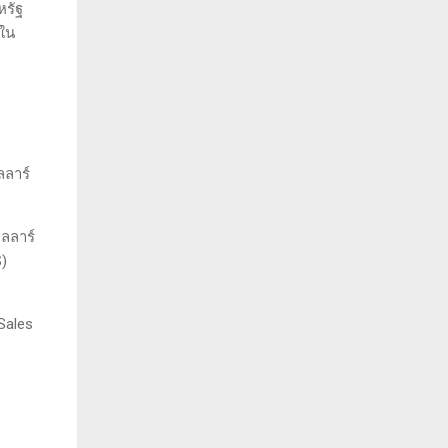
หรัฐ
พใน
ลลาร์
อลลาร์
)
/Sales