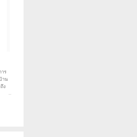
การ
บ้าน
ถึง
ราะห์
ว่าทำ
พราะ
วยให้