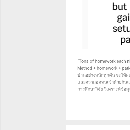
“Tons of homework each nigh
Method + homework + patie
บ้านอย่างหนักทุกคืน จะให้ผ
และความอดทนเข้าด้วยกันแล้ว
การศึกษาวิจัย วิเคราะห์ข้อม
เทคนิคหรือปัจจัยพื้นฐาน ก
นี้จะช่วยให้คุณสามารถเข้าใจ
เงินได้จริงและทำซ้ำได้ตลอด
จะช่วยให้คุณไม่หลงลืมแนวท
ความอดทน (Patience): การ