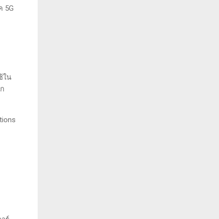
ค 5G
ช้ใน
รก
tions