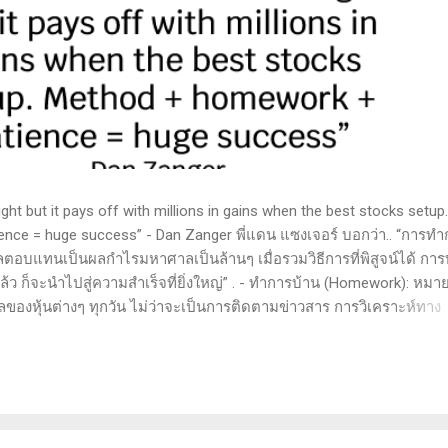
t but it pays off with millions in gains when the best stocks setup.
nce = huge success” - Dan Zanger พี่แดน แซงเจอร์ บอกว่า.. “การทำ
ลตอบแทนเป็นผลกำไรมหาศาลเป็นล้านๆ เมื่อรวมวิธีการที่พิสูจน์ได้ การ
 ก็จะนำไปสู่ความสำเร็จที่ยิ่งใหญ่” . - ทำการบ้าน (Homework): หมาย
ูลของหุ้นต่างๆ ทุกวัน ไม่ว่าจะเป็นการติดตามข่าวสาร การวิเคราะห์ทาง
ารสแกนหุ้นที่มีศักยภาพเป็นผู้ชนะในอนาคต การลงรายละเอียดในการวิเค
ตลาดและรู้จักจังหวะที่เหมาะสมในการเข้าเทรด . - วิธีการที่พิสูจน์แล้ว
 (Method): การมีระบบหรือกลยุทธ์ที่ชัดเจนในการเทรดเป็นสิ่งสำคัญ เ
างที่ได้ผลในอดีตและสามารถปรับใช้ได้เมื่อตลาดมีการเปลี่ยนแปลง . -
รอคอยและไม่รีบร้อนถือเป็นคุณสมบัติที่สำคัญในนักเทรด ความอดทนช่