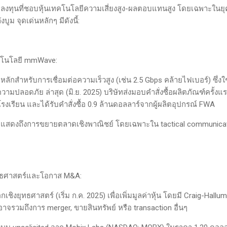
กลงทุนที่ชอบหุ้นเทคโนโลยีความเสี่ยงสูง-ผลตอบแทนสูง โดยเฉพาะในยุ
บูม จุดเด่นหลักๆ มีดังนี้:
คโนโลยี mmWave:
สำหรับการเชื่อมต่อความเร็วสูง (เช่น 2.5 Gbps คล้ายไฟเบอร์) ซึ่งใ
มปลอดภัย ล่าสุด (มิ.ย. 2025) บริษัทส่งมอบคำสั่งซื้อผลิตภัณฑ์ครั้งแ
งเรียน และได้รับคำสั่งซื้อ 0.9 ล้านดอลลาร์จากผู้ผลิตอุปกรณ์ FWA
สดงถึงการขยายตลาดเชิงพาณิชย์ โดยเฉพาะใน tactical communica
ทธศาสตร์และโอกาส M&A:
ิงยุทธศาสตร์ (เริ่ม ก.ค. 2025) เพื่อเพิ่มมูลค่าหุ้น โดยมี Craig-Hallum
 อาจรวมถึงการ merger, ขายสินทรัพย์ หรือ transaction อื่นๆ