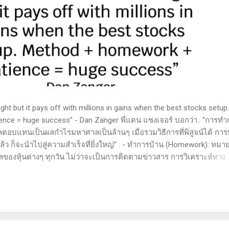
t but it pays off with millions in gains when the best stocks setup.
nce = huge success” - Dan Zanger พี่แดน แซงเจอร์ บอกว่า.. “การทำ
ลตอบแทนเป็นผลกำไรมหาศาลเป็นล้านๆ เมื่อรวมวิธีการที่พิสูจน์ได้ การ
 ก็จะนำไปสู่ความสำเร็จที่ยิ่งใหญ่” . - ทำการบ้าน (Homework): หมาย
ูลของหุ้นต่างๆ ทุกวัน ไม่ว่าจะเป็นการติดตามข่าวสาร การวิเคราะห์ทาง
ารสแกนหุ้นที่มีศักยภาพเป็นผู้ชนะในอนาคต การลงรายละเอียดในการวิเค
ตลาดและรู้จักจังหวะที่เหมาะสมในการเข้าเทรด . - วิธีการที่พิสูจน์แล้ว
 (Method): การมีระบบหรือกลยุทธ์ที่ชัดเจนในการเทรดเป็นสิ่งสำคัญ เ
างที่ได้ผลในอดีตและสามารถปรับใช้ได้เมื่อตลาดมีการเปลี่ยนแปลง . -
รอคอยและไม่รีบร้อนถือเป็นคุณสมบัติที่สำคัญในนักเทรด ความอดทนช่