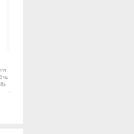
การ
บ้าน
ถึง
ราะห์
ว่าทำ
พราะ
วยให้