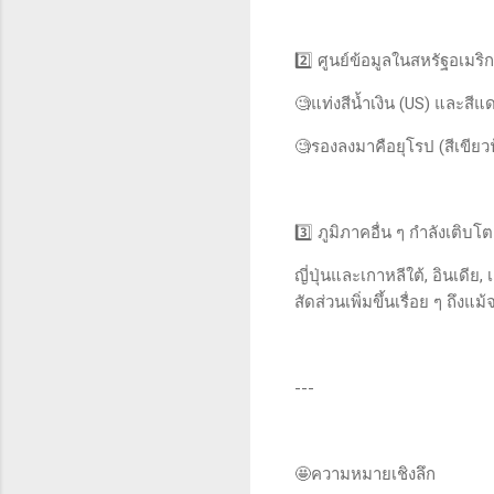
2️⃣ ศูนย์ข้อมูลในสหรัฐอเมริ
🧐แท่งสีน้ำเงิน (US) และสี
🧐รองลงมาคือยุโรป (สีเขียวฟ
3️⃣ ภูมิภาคอื่น ๆ กำลังเติบ
ญี่ปุ่นและเกาหลีใต้, อินเดีย
สัดส่วนเพิ่มขึ้นเรื่อย ๆ ถึ
---
🤩ความหมายเชิงลึก