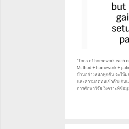
“Tons of homework each nigh
Method + homework + patie
บ้านอย่างหนักทุกคืน จะให้ผ
และความอดทนเข้าด้วยกันแล้ว
การศึกษาวิจัย วิเคราะห์ข้อม
เทคนิคหรือปัจจัยพื้นฐาน ก
นี้จะช่วยให้คุณสามารถเข้าใจ
เงินได้จริงและทำซ้ำได้ตลอด
จะช่วยให้คุณไม่หลงลืมแนวท
ความอดทน (Patience): การ