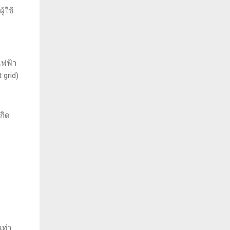
้ใช้
ไฟฟ้า
 grid)
กิด
เท่า