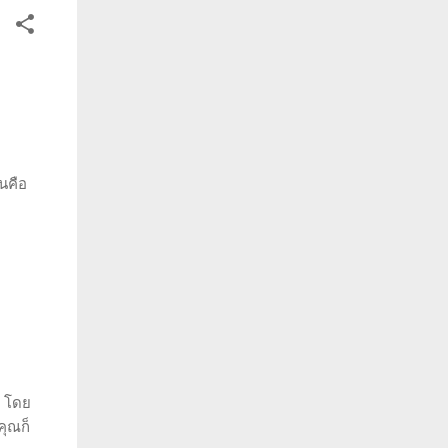
ะ
นคือ
น โดย
คุณก็