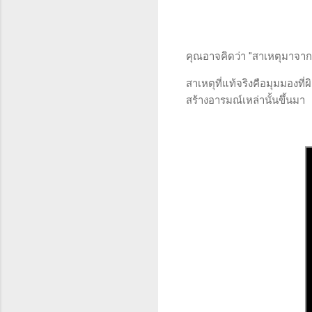
คุณอาจคิดว่า "สาเหตุมาจากอ
สาเหตุที่แท้จริงคือมุมมองท
สร้างอารมณ์เหล่านั้นขึ้นมา