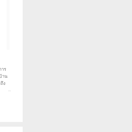
การ
บ้าน
ถึง
ราะห์
ว่าทำ
พราะ
วยให้