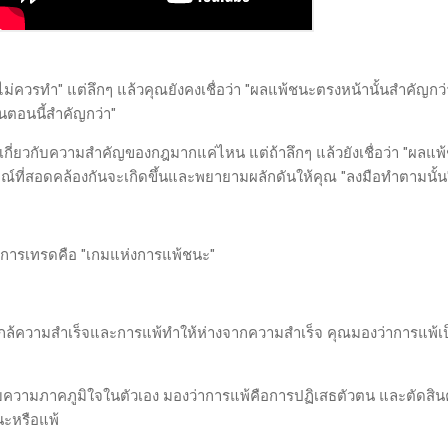
นไม่ควรทำ" แต่ลึกๆ แล้วคุณยังคงเชื่อว่า "ผลแพ้ชนะตรงหน้านั้นสำคัญกว
ในตอนนี้สำคัญกว่า"
เกี่ยวกับความสำคัญของกฎมากแค่ไหน แต่ถ้าลึกๆ แล้วยังเชื่อว่า "ผลแพ
มณ์ที่สอดคล้องกันจะเกิดขึ้นและพยายามผลักดันให้คุณ "ลงมือทำตามนั้
่าการเทรดคือ "เกมแห่งการแพ้ชนะ"
กล้ความสำเร็จและการแพ้ทำให้ห่างจากความสำเร็จ คุณมองว่าการแพ้เป็
บความภาคภูมิใจในตัวเอง มองว่าการแพ้คือการปฏิเสธตัวตน และตัดสิ
นะหรือแพ้