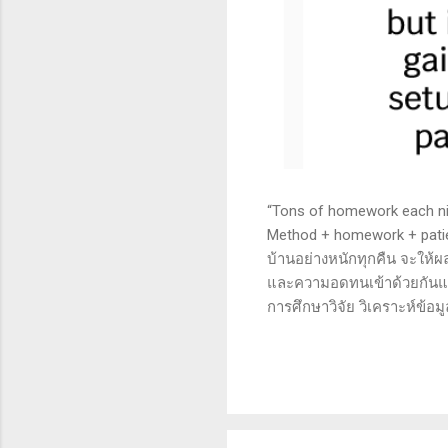
“Tons of homework each nigh
Method + homework + patie
บ้านอย่างหนักทุกคืน จะให้ผ
และความอดทนเข้าด้วยกันแล้ว
การศึกษาวิจัย วิเคราะห์ข้อม
เทคนิคหรือปัจจัยพื้นฐาน ก
นี้จะช่วยให้คุณสามารถเข้าใจ
เงินได้จริงและทำซ้ำได้ตลอด
จะช่วยให้คุณไม่หลงลืมแนวท
ความอดทน (Patience): การ