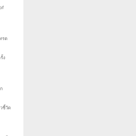
of
เทรด
ั้ง
าก
ชี้วัด