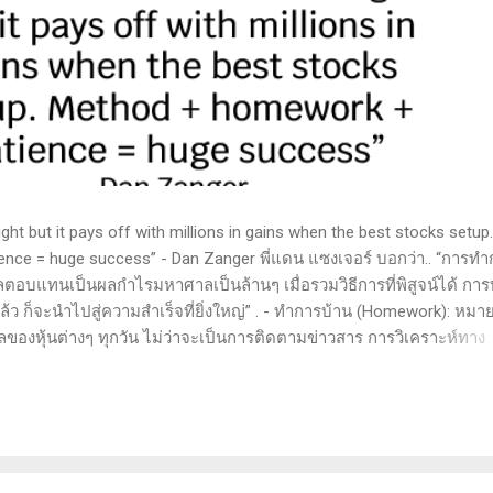
t but it pays off with millions in gains when the best stocks setup.
nce = huge success” - Dan Zanger พี่แดน แซงเจอร์ บอกว่า.. “การทำ
ลตอบแทนเป็นผลกำไรมหาศาลเป็นล้านๆ เมื่อรวมวิธีการที่พิสูจน์ได้ การ
 ก็จะนำไปสู่ความสำเร็จที่ยิ่งใหญ่” . - ทำการบ้าน (Homework): หมาย
ูลของหุ้นต่างๆ ทุกวัน ไม่ว่าจะเป็นการติดตามข่าวสาร การวิเคราะห์ทาง
ารสแกนหุ้นที่มีศักยภาพเป็นผู้ชนะในอนาคต การลงรายละเอียดในการวิเค
ตลาดและรู้จักจังหวะที่เหมาะสมในการเข้าเทรด . - วิธีการที่พิสูจน์แล้ว
 (Method): การมีระบบหรือกลยุทธ์ที่ชัดเจนในการเทรดเป็นสิ่งสำคัญ เ
างที่ได้ผลในอดีตและสามารถปรับใช้ได้เมื่อตลาดมีการเปลี่ยนแปลง . -
รอคอยและไม่รีบร้อนถือเป็นคุณสมบัติที่สำคัญในนักเทรด ความอดทนช่