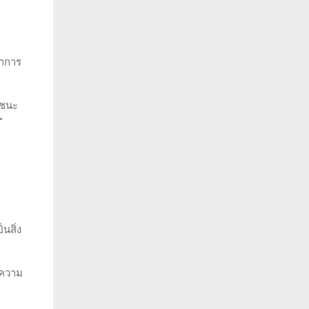
่าการ
้ชนะ
น"
นสิ่ง
นความ