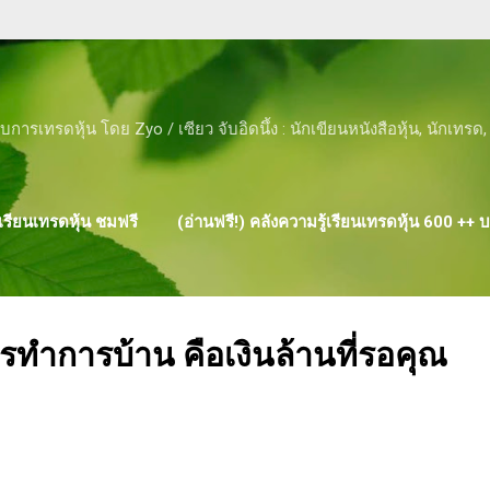
Skip to main content
ับการเทรดหุ้น โดย Zyo / เซียว จับอิดนึ้ง : นักเขียนหนังสือหุ้น, นักเทร
รียนเทรดหุ้น ชมฟรี
(อ่านฟรี!) คลังความรู้เรียนเทรดหุ้น 600 ++
ผลงาน ของ ZYO
ำการบ้าน คือเงินล้านที่รอคุณ