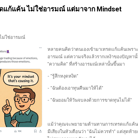
นของตลาดและรอคอยจังหวะที่ดี...
ดแก้แค้น ไม่ใช่อารมณ์ แต่มาจาก Mindset
ไม่ใช่อารมณ์
หลายคนคิดว่าตนเองเข้ามาเทรดแก้แค้นเพรา
อารมณ์ แต่ความจริงแล้วรากเหง้าของปัญหานั้
"ความคิด" ที่สร้างอารมณ์เหล่านั้นขึ้นมา
- "รู้สึกหงุดหงิด"
- "ฉันต้องเอาทุนคืนมาให้ได้"
- "ฉันยอมให้วันจบลงด้วยการขาดทุนไม่ได้"
แม้ว่าคุณจะพยายามต้านทานการเทรดแก้แค้
มีเสียงในหัวเตือนว่า "ฉันไม่ควรทำ" แต่สุดท้าย