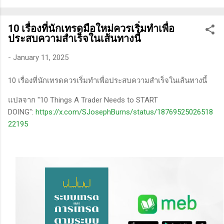
ทางเทคนิคหรือปัจจัยพื้นฐาน การสแกนหุ้นที่มีศักยภาพเป็นผู้ชนะ
ในอนาคต การลงรายละเอียดในการวิเคราะห์นี้จะช่วยให้คุณ
10 เรื่องที่นักเทรดมือใหม่ควรเริ่มทำเพื่อ
สามารถเข้าใจตลาดและรู้จักจังหวะที่เหมาะสมในการเข้าเทรด . -
ประสบความสำเร็จในเส้นทางนี้
วิธีการที่พิสูจน์แล้วว่าทำเงินได้จริงและทำซ้ำได้ตลอด (Method):
การมีระบบหรือกลยุทธ์ที่ชัดเจนในการเทรดเป็นสิ่งสำคัญ เพราะจะ
-
January 11, 2025
ช่วยให้คุณไม่หลงลืมแนวทางที่ได้ผลในอดีตและสามารถปรับ
10 เรื่องที่นักเทรดควรเริ่มทำเพื่อประสบความสำเร็จในเส้นทางนี้
ใช้ได้เมื่อตลาดมีการเปลี่ยนแปลง . - ความอดทน (Patience): การ
รอคอยและไม่รีบร้อนถือเป็นคุณสมบัติที่สำคัญในนักเทรด ความ
แปลจาก "10 Things A Trader Needs to START
อดทนช่วยให้คุณสามารถทนต่อความผันผวนของตลาดและรอคอย
DOING":
https://x.com/SJosephBurns/status/18769525026518
จังหวะที่ดี...
22195