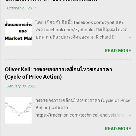
ด้วยกันแล้ว ก็จะนำไปสู่ความสำเร็จที่ยิ่งใหญ่” . -
อยู่ในกรอบ sideway เพื่อเก็บหุ้น โดยจะถูก
-
October 21, 2017
ทำการบ้าน (Homework): หมายถึงการศึกษาวิจัย
กระชากขึ้นและตบลง เป็นรูปแบบเวฟ complex
วิเคราะห์ข้อมูลของหุ้นต่างๆ ทุกวัน ไม่ว่าจะ
ประเภท double three Breakaway gap เป็นการ
โดย เซียว จับอิดนึ้ง facebook.com/zyoit และ
เป็นการติดตามข่าวสาร การวิเคราะห์ทางเทคนิค
กระโดดข้ามเวฟสอง...
เพจ facebook.com/zyobooks บังเอิญผมไปเจอ
หรือปัจจัยพื้นฐาน การสแกนหุ้นที่มีศักยภาพเป็นผู้
บทความที่สรุปแนวคิดของทวด Richard D.
ชนะในอนาคต การลงรายละเอียดในการวิเคราะห์
Wyckoff ,ผู้ซึ่งเป็นหนึ่งในแรงบันดาลใจของตัวผม
นี้จะช่วยให้คุณสามารถเข้าใจตลาดและรู้จัก
READ MORE
เอง, ก็เลยอดตื่นใจไม่ได้กับข้อมูลที่เขาเขียนถึง "
จังหวะที่เหมาะสมในการเข้าเทรด . - วิธีการที่
How Manipulators Operate " ซึีงผมตีความว่ามัน
พิสูจน์แล้วว่าทำเงินได้จริงและทำซ้ำได้ตลอด
น่าเป็น " ขั้นตอนการทำราคาของ Market Maker "
(Method): การมีระบบหรือกลยุทธ์ที่ชัดเจนในการ
Oliver Kell: วงจรของการเคลื่อนไหวของราคา
พอได้สแกนคร่าวๆแล้วก็รู้สึกว่าน่าสนใจ เลย
เทรดเป็นสิ่งสำคัญ เพราะจะช่วยให้คุณไม่หลงลืม
(Cycle of Price Action)
พยายามแปลให้ตัวเองรู้เรื่อง แม้ว่าภาษาของแกจะ
แนวทางที่ได้ผลในอดีตและสามารถปรับใช้ได้เมื่อ
-
January 08, 2025
อยู่ในระดับที่ตัวผมเองเข้าถึงยากมาก แต่ก็ด้วย
ตลาดมีการเปลี่ยนแปลง . - ความอดทน
ความอยากรู้จึงพยายามคั้นเอาเฉพาะเนื้อๆ ที่แม้
(Patience): การรอคอยและไม่รีบร้อนถือเป็น
วงจรของการเคลื่อนไหวของราคา (Cycle of Price
อาจจะไม่เป๊ะตามใจความที่เขาพยายามสื่อ แต่ก็
คุณสมบัติที่สำคัญในนักเทรด ความอดทนช่วยให้
Action) แปลจาก
น่าจะพอเห็นภาพได้ในระดับหนึ่งครับ ใครที่ภาษา
คุณสามารถทนต่อความผันผวนของตลาดและรอ
https://traderlion.com/technical-analysis/chart-
อังกฤษคล่องๆ ก็ไปอ่านต้นฉบับได้ที่ลิ้งค์นี้นะ
คอยจังหวะที่ดี...
patterns/cycle-of-price-action-by-oliver-kell/
https://whatheheckaboom.wordpress.com/201
READ MORE
Oliver Kell เป็นนักเทรดที่ประสบความสำเร็จอย่าง
3/01/21/book-review-of-stock-market-