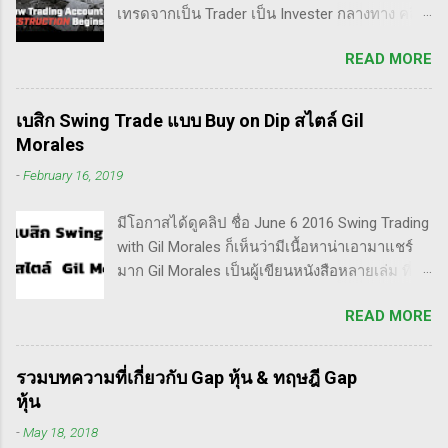
เทรดจากเป็น Trader เป็น Invester กลางทาง คลิป
นี้เขาบอกว่า การเปลี่ยนจากก่อนหน้านี้ตั้งใจจะ
READ MORE
เป็น Trader แล้วต่อมาก็เปลี่ยนใจอยากเป็น
Invester ไปซะงั้น เผื่อใครไม่เข้าใจ Trader คือ
ลักษณะการเทรดที่ ไม่ถือยาว ซื้อแล้วขายในระยะ
เบสิก Swing Trade แบบ Buy on Dip สไตล์ Gil
เวลาหนึ่ง ที่สำคัญความเป็นเทรดเดอร์คือ การ
Morales
เคารพกฎของตัวเอง โดยเฉพาะ stop loss แค่
-
February 16, 2019
ราคาร่วงถึง 10% ก็ต้องตัดขาดทุนตามระบบแล้ว
ครับ ส่วน Invester ก็หมายความถึงนักลงทุน พวก
มีโอกาสได้ดูคลิป ชื่อ June 6 2016 Swing Trading
เขามองระยะยาว ไม่สนใจต่อความผันผวนของ
with Gil Morales ก็เห็นว่ามีเนื้อหาน่าเอามาแชร์
ราคาในระยะสั้น อย่างวอเรน บัฟเฟต์ บอกว่า "คุณ
มาก Gil Morales เป็นผู้เขียนหนังสือหลายเล่ม ที่ดัๆ
ไม่ควรอยู่ในตลาดหุ้น นอกเสียจากจะสามารถนั่ง
และท่านน่าจะได้อ่านเวอร์ชั่นภาษาไทยในอีกไม่
มองหุ้นที่คุณถือมีราคาลดลง 50% โดยไม่ตื่น
READ MORE
นานก็คือชื่อ "Trade Like an O'Neil Disciple: How
ตระหนก" ดังนั้น invester นั้น จะไม่ตระหนกเมื่อ
We Made Over 18,000% in the Stock Market" ที่
ราคาหุ้นร่วงทำให้เขาต้องขาดทุนไปแค่ 10% เอง
เขียนร่วมกับ Dr.Chris Kacher อีกเล่มก็คือ In The
แต่ trader ทนไม่ได้แล้ว ต้องทำอะไรสักอย่าง
รวมบทความที่เกี่ยวกับ Gap หุ้น & ทฤษฎี Gap
Trading Cockpit with the O'Neil Disciples:
สาเหตุที่ทำให้เทรดเดอร์เจ๊งหุ้น ต้องเสียเงิน
หุ้น
Strategies that Made Us 18,000% in the Stock
ขาดทุนไปมากมาย ทำลายเงินในพอร์ตให้เสียหาย
-
May 18, 2018
Market และนอกจากนี้ก็ได้เขียนร่วมกันกับ
มากที่สุด ประการหนึ่งก็คือเรื่องนี้แหละครับ ตอน