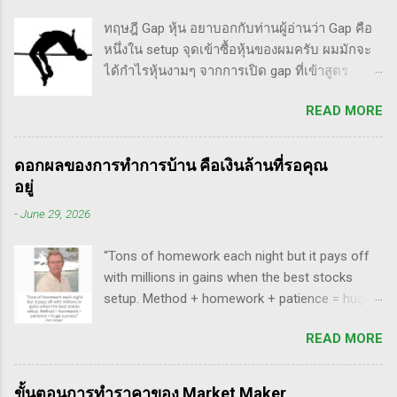
อาจารย์อย่าง วิลเลี่ยม โอนีล ชื่อ How to Make
แรกซื้อหุ้น เพราะต้องการเล่นแบบเทรดเดิ้ง คือ
ทฤษฎี Gap หุ้น อยาบอกกับท่านผู้อ่านว่า Gap คือ
Money Selling Stocks Short อีกด้วย ผมเองก็เคย
ซื้อมาขายไปในกรอบเวลาหนึ...
หนึ่งใน setup จุดเข้าซื้อหุ้นของผมครับ ผมมักจะ
แปลงานของแกแบบมั่วๆ หลายเรื่องด้วยกันนะ
ได้กำไรหุ้นงามๆ จากการเปิด gap ที่เข้าสูตร
อาทิ - Voodoo - ทรงหุ้นซิ่ง ราคาย่อ วอลุ่มหาย -
breakaway gap อยู่หลายตัว ฉะนั้น ถ้าหุ้นที่ผม
สรุปกฎ Pocket Pivot Buy Point 10 ข้อ สรุปก็คือ
READ MORE
ทำการบ้าน มันส่งสัญญาณซื้อ แบบเปิด gap ผมจะ
ผมเป็นแฟนคลับของแกนั่นเองครับ ง่ายๆเลย ที่
ชอบมาก แต่ถึงกระนั้น มันก็ไม่ได้เป๊ะทุกตัวนะ
ชอบเพราะเราต่างมีอาจารย์ร่วมกันก็คือ ปู่โอนีล,
ครับ มีล้มเหลวเกินครึ่ง เราต้องคอยคัดตัวที่ไม่ดี
ทวดลิเวอร์มอร์ และทวด Wyckoff นั่นเอง (คือผม
ดอกผลของการทำการบ้าน คือเงินล้านที่รอคุณ
ออก เหลือตัวเจ๋งๆ แรงๆ ให้มันวิ่งทำเงินให้เราไป
เอามาอ้างแบบเกาะกระแสน่ะ เขาไม่รู้เห็นอะไร
อยู่
ทฤษฎี gap หุ้น ทริกเด็ดๆ เรื่อง Gap จากคุณน้ำผึ้ง
ด้วยหรอก) พอได้เห็นคลิปของแกเข้า แถมพูดถึง
-
June 29, 2026
สัตตารัมย์ เป็นการ Live ครั้งแรกของเธอ ที่แสดง
เรื่อง swing trade ด้วย จึงอดสนใจไม่ได้ครับ คลิป
ให้เห็นภาพคลื่นแบบต่างๆ อีเลียตเวฟจะศักดิ์สิทธิ์
นี้นะ...
“Tons of homework each night but it pays off
เมื่อเอามาใช้ร่วมกับวอลุ่ม ในคลิปนี้เธอจัดเต็ม
with millions in gains when the best stocks
เรื่องของ gap ซึ่งถือว่าครบเครื่องเอามากๆ ทฤษฎี
setup. Method + homework + patience = huge
gap ที่เกี่ยวข้องกับเวฟ มีดังนี้ Common gap ใน
success” - Dan Zanger พี่แดน แซงเจอร์ บอกว่า..
เวฟสอง(sideway)เป็นสัญญาณการเก็บหุ้นของเจ้า
READ MORE
“การทำการบ้านอย่างหนักทุกคืน จะให้ผล
มือที่หวงของ เพราะเขาจะตบขึ้น/ลงเพื่อให้เม่า
ตอบแทนเป็นผลกำไรมหาศาลเป็นล้านๆ เมื่อรวม
คายหุ้นคืน ยิ่งมีเยอะยิ่งน่าสนใจ gap ประเภทนี้มัก
วิธีการที่พิสูจน์ได้ การบ้าน และความอดทนเข้า
จะมีการลงมาปิดในเวลาอีกไม่นาน เพราะราคายัง
ขั้นตอนการทำราคาของ Market Maker