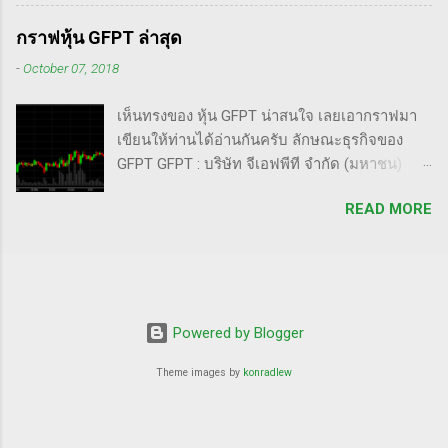
ยิ่งใหญ่ โดยเขาทำผลตอบแทนได้ถึง 941% ในการ
technique-number-one-by-richard-d-wyckoff/
แข่งขันเทรด U.S. Investing Championship ปี
ขั้นตอนการทำราคาของ Market Maker 1) เลือก
กราฟหุ้น GFPT ล่าสุด
2020 ด้วยประสบการณ์การเทรดที่ยาวนาน เขา
เป้าหมาย - ทำการทดสอบอย่างต่อเนื่องเพื่อดูว่า
-
October 07, 2018
ได้พัฒนากลยุทธ์ที่สามารถทำกำไรได้ทั้งในช่วง
ตอบสนองต่อความกลัวหรือความกล้า - ถ้า
ตลาดขาขึ้น (Uptrend) และตลาดขาลง
ต้องการทำให้ตลาดวิ่งขึ้น, เขาจะทดสอบหุ้นนำ
เห็นทรงของ หุ้น GFPT น่าสนใจ เลยเอากราฟมา
(Downtrend) ภาพรวมของกลยุทธ์ Cycle of
ตลาดที่มีความต้านทานน้อยสุด - ที่ต้องเลือกตัวที่
เขียนให้ท่านได้อ่านกันครับ ลักษณะธุรกิจของ
Price Action กลยุทธ์ Cycle of Price Action ของ
มีความต้าน...
GFPT GFPT : บริษัท จีเอฟพีที จำกัด (มหาชน)
Oliver Kell เน้นการใช้การวิเคราะห์ทางเทคนิค
กลุ่มบริษัทประกอบธุรกิจการเกษตรครบวงจร
(Technical Analysis) - เป้าหมาย: ช่วยให้นัก
READ MORE
ครอบคลุมตั้งแต่ธุรกิจอาหารสัตว์ ธุรกิจฟาร์มเลี้ยง
เทรดสามารถระบุแนวโน้มของราคาได้อย่าง
ไก่ปู่ย่าพันธุ์ ธุรกิจฟาร์มเลี้ยงไก่พ่อแม่พันธุ์ ธุรกิจ
ชัดเจน - วิธีการ: มุ่งเน้นที่สัญญาณ การสะสม
ฟาร์มเลี้ยงไก่เนื้อ ธุรกิจชำแหละและแปรรูป
(Accumulation) และ การแจกจ่าย (Distribution)
ผลิตภัณฑ์จากเนื้อไก่ โดยผลิตภัณฑ์หลักของกลุ่ม
บนกราฟหุ้น กลยุทธ์ที่เหมาะกับทั้งตลาดขาขึ้น
บริษัท ได้แก่ อาหารสัตว์บก อาหารสัตว์น้ำ และ
และขาลง กลยุทธ์นี้ถูกออกแบบมาเพื่อใช้ได้ในทุก
ผลิตภัณฑ์จากเนื้อไก่ รวมถึง เนื้อไก่สด อาหาร
Powered by Blogger
สภาพตลาด: - ในตลาดขาขึ้น: ช่วยค้นหาหุ้นที่มี
แปรรูปจากเนื้อไก่ และ อาหารปรุงสุกพร้อมรับ
ศักยภาพสูง - ในตลาดขาลง: ช่วยลดความเสี่ยง
Theme images by
konradlew
ประทาน จำหน่ายทั้งในประเทศและต่างประเทศ
และหาจุดเข้าเทรดที่มีโอกาสทำกำไร ...
จากกราฟข้างบนท่านเห็นโอกาสอะไรบ้างมั้ย
ครับ? ผมจะชี้ให้ท่านดูนะ เมื่อลากเส้น trend line