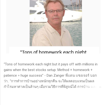
“Tons of homework each night but it pays off with millions in
gains when the best stocks setup. Method + homework +
patience = huge success” - Dan Zanger พี่แดน แซงเจอร์ บอก
ว่า.. “การทำการบ้านอย่างหนักทุกคืน จะให้ผลตอบแทนเป็นผล
กำไรมหาศาลเป็นล้านๆ เมื่อรวมวิธีการที่พิสูจน์ได้ การบ้าน และ
ความอดทนเข้าด้วยกันแล้ว ก็จะนำไปสู่ความสำเร็จที่ยิ่งใหญ่” . -
ทำการบ้าน (Homework): หมายถึงการศึกษาวิจัย วิเคราะห์ข้อมูล
ของหุ้นต่างๆ ทุกวัน ไม่ว่าจะเป็นการติดตามข่าวสาร การวิเคราะห์