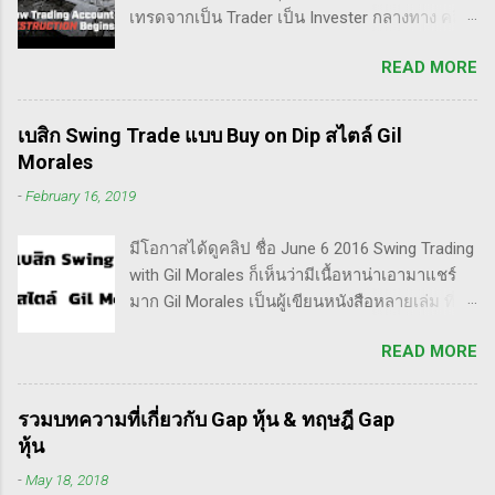
เทรดจากเป็น Trader เป็น Invester กลางทาง คลิป
นี้เขาบอกว่า การเปลี่ยนจากก่อนหน้านี้ตั้งใจจะ
READ MORE
เป็น Trader แล้วต่อมาก็เปลี่ยนใจอยากเป็น
Invester ไปซะงั้น เผื่อใครไม่เข้าใจ Trader คือ
ลักษณะการเทรดที่ ไม่ถือยาว ซื้อแล้วขายในระยะ
เบสิก Swing Trade แบบ Buy on Dip สไตล์ Gil
เวลาหนึ่ง ที่สำคัญความเป็นเทรดเดอร์คือ การ
Morales
เคารพกฎของตัวเอง โดยเฉพาะ stop loss แค่
-
February 16, 2019
ราคาร่วงถึง 10% ก็ต้องตัดขาดทุนตามระบบแล้ว
ครับ ส่วน Invester ก็หมายความถึงนักลงทุน พวก
มีโอกาสได้ดูคลิป ชื่อ June 6 2016 Swing Trading
เขามองระยะยาว ไม่สนใจต่อความผันผวนของ
with Gil Morales ก็เห็นว่ามีเนื้อหาน่าเอามาแชร์
ราคาในระยะสั้น อย่างวอเรน บัฟเฟต์ บอกว่า "คุณ
มาก Gil Morales เป็นผู้เขียนหนังสือหลายเล่ม ที่ดัๆ
ไม่ควรอยู่ในตลาดหุ้น นอกเสียจากจะสามารถนั่ง
และท่านน่าจะได้อ่านเวอร์ชั่นภาษาไทยในอีกไม่
มองหุ้นที่คุณถือมีราคาลดลง 50% โดยไม่ตื่น
READ MORE
นานก็คือชื่อ "Trade Like an O'Neil Disciple: How
ตระหนก" ดังนั้น invester นั้น จะไม่ตระหนกเมื่อ
We Made Over 18,000% in the Stock Market" ที่
ราคาหุ้นร่วงทำให้เขาต้องขาดทุนไปแค่ 10% เอง
เขียนร่วมกับ Dr.Chris Kacher อีกเล่มก็คือ In The
แต่ trader ทนไม่ได้แล้ว ต้องทำอะไรสักอย่าง
รวมบทความที่เกี่ยวกับ Gap หุ้น & ทฤษฎี Gap
Trading Cockpit with the O'Neil Disciples:
สาเหตุที่ทำให้เทรดเดอร์เจ๊งหุ้น ต้องเสียเงิน
หุ้น
Strategies that Made Us 18,000% in the Stock
ขาดทุนไปมากมาย ทำลายเงินในพอร์ตให้เสียหาย
-
May 18, 2018
Market และนอกจากนี้ก็ได้เขียนร่วมกันกับ