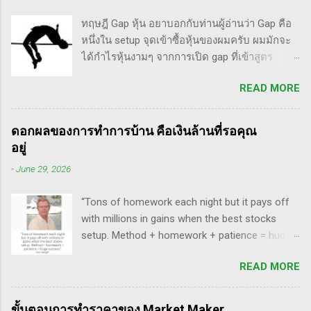
มากที่สุด ประการหนึ่งก็คือเรื่องนี้แหละครับ ตอน
อาจารย์อย่าง วิลเลี่ยม โอนีล ชื่อ How to Make
แรกซื้อหุ้น เพราะต้องการเล่นแบบเทรดเดิ้ง คือ
ทฤษฎี Gap หุ้น อยาบอกกับท่านผู้อ่านว่า Gap คือ
Money Selling Stocks Short อีกด้วย ผมเองก็เคย
ซื้อมาขายไปในกรอบเวลาหนึ...
หนึ่งใน setup จุดเข้าซื้อหุ้นของผมครับ ผมมักจะ
แปลงานของแกแบบมั่วๆ หลายเรื่องด้วยกันนะ
ได้กำไรหุ้นงามๆ จากการเปิด gap ที่เข้าสูตร
อาทิ - Voodoo - ทรงหุ้นซิ่ง ราคาย่อ วอลุ่มหาย -
breakaway gap อยู่หลายตัว ฉะนั้น ถ้าหุ้นที่ผม
สรุปกฎ Pocket Pivot Buy Point 10 ข้อ สรุปก็คือ
READ MORE
ทำการบ้าน มันส่งสัญญาณซื้อ แบบเปิด gap ผมจะ
ผมเป็นแฟนคลับของแกนั่นเองครับ ง่ายๆเลย ที่
ชอบมาก แต่ถึงกระนั้น มันก็ไม่ได้เป๊ะทุกตัวนะ
ชอบเพราะเราต่างมีอาจารย์ร่วมกันก็คือ ปู่โอนีล,
ครับ มีล้มเหลวเกินครึ่ง เราต้องคอยคัดตัวที่ไม่ดี
ทวดลิเวอร์มอร์ และทวด Wyckoff นั่นเอง (คือผม
ดอกผลของการทำการบ้าน คือเงินล้านที่รอคุณ
ออก เหลือตัวเจ๋งๆ แรงๆ ให้มันวิ่งทำเงินให้เราไป
เอามาอ้างแบบเกาะกระแสน่ะ เขาไม่รู้เห็นอะไร
อยู่
ทฤษฎี gap หุ้น ทริกเด็ดๆ เรื่อง Gap จากคุณน้ำผึ้ง
ด้วยหรอก) พอได้เห็นคลิปของแกเข้า แถมพูดถึง
-
June 29, 2026
สัตตารัมย์ เป็นการ Live ครั้งแรกของเธอ ที่แสดง
เรื่อง swing trade ด้วย จึงอดสนใจไม่ได้ครับ คลิป
ให้เห็นภาพคลื่นแบบต่างๆ อีเลียตเวฟจะศักดิ์สิทธิ์
นี้นะ...
“Tons of homework each night but it pays off
เมื่อเอามาใช้ร่วมกับวอลุ่ม ในคลิปนี้เธอจัดเต็ม
with millions in gains when the best stocks
เรื่องของ gap ซึ่งถือว่าครบเครื่องเอามากๆ ทฤษฎี
setup. Method + homework + patience = huge
gap ที่เกี่ยวข้องกับเวฟ มีดังนี้ Common gap ใน
success” - Dan Zanger พี่แดน แซงเจอร์ บอกว่า..
เวฟสอง(sideway)เป็นสัญญาณการเก็บหุ้นของเจ้า
READ MORE
“การทำการบ้านอย่างหนักทุกคืน จะให้ผล
มือที่หวงของ เพราะเขาจะตบขึ้น/ลงเพื่อให้เม่า
ตอบแทนเป็นผลกำไรมหาศาลเป็นล้านๆ เมื่อรวม
คายหุ้นคืน ยิ่งมีเยอะยิ่งน่าสนใจ gap ประเภทนี้มัก
วิธีการที่พิสูจน์ได้ การบ้าน และความอดทนเข้า
จะมีการลงมาปิดในเวลาอีกไม่นาน เพราะราคายัง
ขั้นตอนการทำราคาของ Market Maker