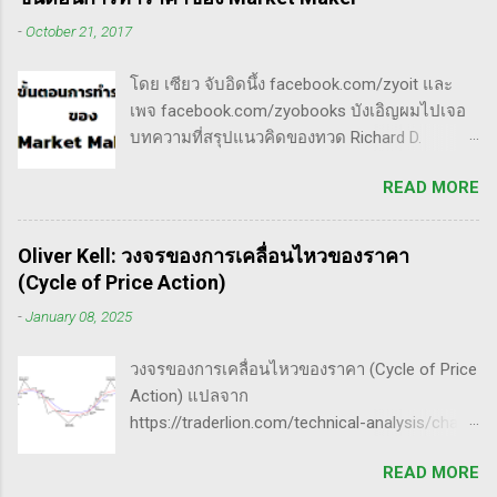
ด้วยกันแล้ว ก็จะนำไปสู่ความสำเร็จที่ยิ่งใหญ่” . -
อยู่ในกรอบ sideway เพื่อเก็บหุ้น โดยจะถูก
-
October 21, 2017
ทำการบ้าน (Homework): หมายถึงการศึกษาวิจัย
กระชากขึ้นและตบลง เป็นรูปแบบเวฟ complex
วิเคราะห์ข้อมูลของหุ้นต่างๆ ทุกวัน ไม่ว่าจะ
ประเภท double three Breakaway gap เป็นการ
โดย เซียว จับอิดนึ้ง facebook.com/zyoit และ
เป็นการติดตามข่าวสาร การวิเคราะห์ทางเทคนิค
กระโดดข้ามเวฟสอง...
เพจ facebook.com/zyobooks บังเอิญผมไปเจอ
หรือปัจจัยพื้นฐาน การสแกนหุ้นที่มีศักยภาพเป็นผู้
บทความที่สรุปแนวคิดของทวด Richard D.
ชนะในอนาคต การลงรายละเอียดในการวิเคราะห์
Wyckoff ,ผู้ซึ่งเป็นหนึ่งในแรงบันดาลใจของตัวผม
นี้จะช่วยให้คุณสามารถเข้าใจตลาดและรู้จัก
READ MORE
เอง, ก็เลยอดตื่นใจไม่ได้กับข้อมูลที่เขาเขียนถึง "
จังหวะที่เหมาะสมในการเข้าเทรด . - วิธีการที่
How Manipulators Operate " ซึีงผมตีความว่ามัน
พิสูจน์แล้วว่าทำเงินได้จริงและทำซ้ำได้ตลอด
น่าเป็น " ขั้นตอนการทำราคาของ Market Maker "
(Method): การมีระบบหรือกลยุทธ์ที่ชัดเจนในการ
Oliver Kell: วงจรของการเคลื่อนไหวของราคา
พอได้สแกนคร่าวๆแล้วก็รู้สึกว่าน่าสนใจ เลย
เทรดเป็นสิ่งสำคัญ เพราะจะช่วยให้คุณไม่หลงลืม
(Cycle of Price Action)
พยายามแปลให้ตัวเองรู้เรื่อง แม้ว่าภาษาของแกจะ
แนวทางที่ได้ผลในอดีตและสามารถปรับใช้ได้เมื่อ
-
January 08, 2025
อยู่ในระดับที่ตัวผมเองเข้าถึงยากมาก แต่ก็ด้วย
ตลาดมีการเปลี่ยนแปลง . - ความอดทน
ความอยากรู้จึงพยายามคั้นเอาเฉพาะเนื้อๆ ที่แม้
(Patience): การรอคอยและไม่รีบร้อนถือเป็น
วงจรของการเคลื่อนไหวของราคา (Cycle of Price
อาจจะไม่เป๊ะตามใจความที่เขาพยายามสื่อ แต่ก็
คุณสมบัติที่สำคัญในนักเทรด ความอดทนช่วยให้
Action) แปลจาก
น่าจะพอเห็นภาพได้ในระดับหนึ่งครับ ใครที่ภาษา
คุณสามารถทนต่อความผันผวนของตลาดและรอ
https://traderlion.com/technical-analysis/chart-
อังกฤษคล่องๆ ก็ไปอ่านต้นฉบับได้ที่ลิ้งค์นี้นะ
คอยจังหวะที่ดี...
patterns/cycle-of-price-action-by-oliver-kell/
https://whatheheckaboom.wordpress.com/201
READ MORE
Oliver Kell เป็นนักเทรดที่ประสบความสำเร็จอย่าง
3/01/21/book-review-of-stock-market-