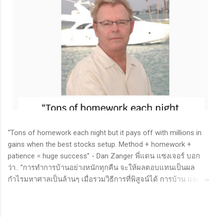
“Tons of homework each night but it pays off with millions in
gains when the best stocks setup. Method + homework +
patience = huge success” - Dan Zanger พี่แดน แซงเจอร์ บอก
ว่า.. “การทำการบ้านอย่างหนักทุกคืน จะให้ผลตอบแทนเป็นผล
กำไรมหาศาลเป็นล้านๆ เมื่อรวมวิธีการที่พิสูจน์ได้ การบ้าน และ
ความอดทนเข้าด้วยกันแล้ว ก็จะนำไปสู่ความสำเร็จที่ยิ่งใหญ่” . -
ทำการบ้าน (Homework): หมายถึงการศึกษาวิจัย วิเคราะห์ข้อมูล
ของหุ้นต่างๆ ทุกวัน ไม่ว่าจะเป็นการติดตามข่าวสาร การวิเคราะห์