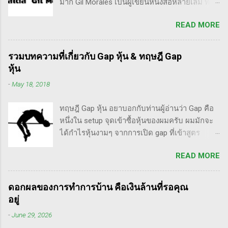
มาก Gil Morales เป็นผู้เขียนหนังสือหลายเล่ม ที่ดัๆ
ไม่ควรอยู่ในตลาดหุ้น นอกเสียจากจะสามารถนั่ง
และท่านน่าจะได้อ่านเวอร์ชั่นภาษาไทยในอีกไม่
มองหุ้นที่คุณถือมีราคาลดลง 50% โดยไม่ตื่น
READ MORE
นานก็คือชื่อ "Trade Like an O'Neil Disciple: How
ตระหนก" ดังนั้น invester นั้น จะไม่ตระหนกเมื่อ
We Made Over 18,000% in the Stock Market" ที่
ราคาหุ้นร่วงทำให้เขาต้องขาดทุนไปแค่ 10% เอง
เขียนร่วมกับ Dr.Chris Kacher อีกเล่มก็คือ In The
แต่ trader ทนไม่ได้แล้ว ต้องทำอะไรสักอย่าง
รวมบทความที่เกี่ยวกับ Gap หุ้น & ทฤษฎี Gap
Trading Cockpit with the O'Neil Disciples:
สาเหตุที่ทำให้เทรดเดอร์เจ๊งหุ้น ต้องเสียเงิน
หุ้น
Strategies that Made Us 18,000% in the Stock
ขาดทุนไปมากมาย ทำลายเงินในพอร์ตให้เสียหาย
-
May 18, 2018
Market และนอกจากนี้ก็ได้เขียนร่วมกันกับ
มากที่สุด ประการหนึ่งก็คือเรื่องนี้แหละครับ ตอน
อาจารย์อย่าง วิลเลี่ยม โอนีล ชื่อ How to Make
แรกซื้อหุ้น เพราะต้องการเล่นแบบเทรดเดิ้ง คือ
ทฤษฎี Gap หุ้น อยาบอกกับท่านผู้อ่านว่า Gap คือ
Money Selling Stocks Short อีกด้วย ผมเองก็เคย
ซื้อมาขายไปในกรอบเวลาหนึ...
หนึ่งใน setup จุดเข้าซื้อหุ้นของผมครับ ผมมักจะ
แปลงานของแกแบบมั่วๆ หลายเรื่องด้วยกันนะ
ได้กำไรหุ้นงามๆ จากการเปิด gap ที่เข้าสูตร
อาทิ - Voodoo - ทรงหุ้นซิ่ง ราคาย่อ วอลุ่มหาย -
breakaway gap อยู่หลายตัว ฉะนั้น ถ้าหุ้นที่ผม
สรุปกฎ Pocket Pivot Buy Point 10 ข้อ สรุปก็คือ
READ MORE
ทำการบ้าน มันส่งสัญญาณซื้อ แบบเปิด gap ผมจะ
ผมเป็นแฟนคลับของแกนั่นเองครับ ง่ายๆเลย ที่
ชอบมาก แต่ถึงกระนั้น มันก็ไม่ได้เป๊ะทุกตัวนะ
ชอบเพราะเราต่างมีอาจารย์ร่วมกันก็คือ ปู่โอนีล,
ครับ มีล้มเหลวเกินครึ่ง เราต้องคอยคัดตัวที่ไม่ดี
ทวดลิเวอร์มอร์ และทวด Wyckoff นั่นเอง (คือผม
ดอกผลของการทำการบ้าน คือเงินล้านที่รอคุณ
ออก เหลือตัวเจ๋งๆ แรงๆ ให้มันวิ่งทำเงินให้เราไป
เอามาอ้างแบบเกาะกระแสน่ะ เขาไม่รู้เห็นอะไร
อยู่
ทฤษฎี gap หุ้น ทริกเด็ดๆ เรื่อง Gap จากคุณน้ำผึ้ง
ด้วยหรอก) พอได้เห็นคลิปของแกเข้า แถมพูดถึง
-
June 29, 2026
สัตตารัมย์ เป็นการ Live ครั้งแรกของเธอ ที่แสดง
เรื่อง swing trade ด้วย จึงอดสนใจไม่ได้ครับ คลิป