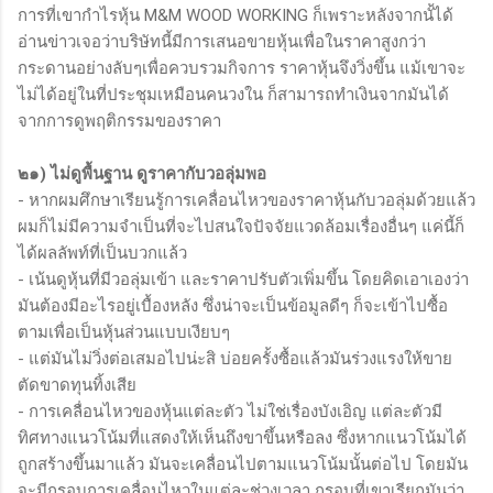
การที่เขากำไรหุ้น M&M WOOD WORKING ก็เพราะหลังจากนั้ได้
อ่านข่าวเจอว่าบริษัทนี้มีการเสนอขายหุ้นเพื่อในราคาสูงกว่า
กระดานอย่างลับๆเพื่อควบรวมกิจการ ราคาหุ้นจึงวิ่งขึ้น แม้เขาจะ
ไม่ได้อยู่ในที่ประชุมเหมือนคนวงใน ก็สามารถทำเงินจากมันได้
จากการดูพฤติกรรมของราคา
๒๑) ไม่ดูพื้นฐาน ดูราคากับวอลุ่มพอ
- หากผมศึกษาเรียนรู้การเคลื่อนไหวของราคาหุ้นกับวอลุ่มด้วยแล้ว
ผมก็ไม่มีความจำเป็นที่จะไปสนใจปัจจัยแวดล้อมเรื่องอื่นๆ แค่นี้ก็
ได้ผลลัพท์ที่เป็นบวกแล้ว
- เน้นดูหุ้นที่มีวอลุ่มเข้า และราคาปรับตัวเพิ่มขึ้น โดยคิดเอาเองว่า
มันต้องมีอะไรอยู่เบื้องหลัง ซึ่งน่าจะเป็นข้อมูลดีๆ ก็จะเข้าไปซื้อ
ตามเพื่อเป็นหุ้นส่วนแบบเงียบๆ
- แต่มันไม่วิ่งต่อเสมอไปน่ะสิ บ่อยครั้งซื้อแล้วมันร่วงแรงให้ขาย
ตัดขาดทุนทิ้งเสีย
- การเคลื่อนไหวของหุ้นแต่ละตัว ไม่ใช่เรื่องบังเอิญ แต่ละตัวมี
ทิศทางแนวโน้มที่แสดงให้เห็นถึงขาขึ้นหรือลง ซึ่งหากแนวโน้มได้
ถูกสร้างขึ้นมาแล้ว มันจะเคลื่อนไปตามแนวโน้มนั้นต่อไป โดยมัน
จะมีกรอบการเคลื่อนไหวในแต่ละช่วงเวลา กรอบที่เขาเรียกมันว่า