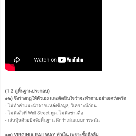
(1.2 ดูพื้นฐานประกอบ)
๑๒) จึงร่างกฎให้ตัวเอง และตัดสินใจว่าจะทำตามอย่างเคร่งครัด
- ไม่ทำคำแนะนำจากแหล่งข้อมูล, วิเคราะห์ก่อน
- ไม่ฟังสิ่งที่ Wall Street พูด, ไม่ฟังข่าวลือ
- เล่นหุ้นด้วยปัจจัยพื้นฐาน ดีกว่าเล่นแบบการพนัน
๑๓) VIRGINIA RAILWAY ทำเงิน เพราะซื้อถือลืม