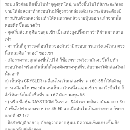
รอบแล้วค่อยดีดขึ้นไปทำจุดูงสุดใหม่, พอวิ่งขึ้นไปได้สักระยะก็เจอ
ขายให้ย่อลงมาทำกรอบใหม่ที่สูงกว่ากล่องเดิม เพราะมันจะต้องมี
การปรับตัวลดลงก่อนทำให้คนหวาดกลัวขายหุ้นออก แล้วจากนั้น
ค่อยดีดขึ้นอย่างเร็ว
- จุดเริ่มสังเกตุคือ วอลุ่มเข้า เป็นแท่งสูงปรี๊ดมากว่าที่ผ่านมาหลาย
เท่า
- จากนั้นก็ดูการเคลื่อนไหวของมันว่ามีกรอบการแกว่งแค่ไหน ตรง
นี้แหละคือ "กล่อง" ของเขา
- เมื่อราคาทะลุกล่องขึ้นไปได้ ก็ซื้อเพราะหวังว่ามันจะขึ้นไปทำ
กรอบใหม่ พร้อมกันนั้นก็ตั้งจุดตัดขาดทุนที่ระดับราคาใต้กล่องใหม่
นั้น อาทิ
ก) เห็นหุ้น CRYSLER เคลื่อนไหวในกล่องที่ราคา 60-65 ก็ให้เฝ้าดู
การเคลื่อนไหวของมัน จนเห็นว่าวันหนึ่งวอลุ่มเข้า ราคาวิ่งขึ้นไป ก็
สั่งให้มาร์เก็ตติ้งซื้อที่ราคา 67 ตัดขาดทุน 65
ข) หรือ ซื้อหุ้น DAYSTROM ในราคา $44 เพราะคิดว่ามันน่าจะปรับ
ตัวขึ้นไปทำกล่องระหว่าง 45-50 แต่เมื่อมันไม่เป็นอย่างคาด ก็ขาย
ออกที่ 42 1/2
- สิ่งสำคัญอีกอย่าง, ต้องดูว่าตลาดหุ้นเมมีความแข็งแกร่งขึ้น จึง
ค่อยหาหุ้นที่เข้าสูตร