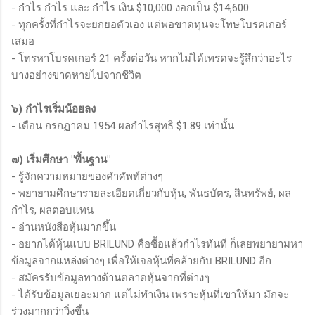
- กำไร กำไร และ กำไร เงิน $10,000 งอกเป็น $14,600
- ทุกครั้งที่กำไรจะยกยอตัวเอง แต่พอขาดทุนจะโทษโบรคเกอร์
เสมอ
- โทรหาโบรคเกอร์ 21 ครั้งต่อวัน หากไม่ได้เทรดจะรู้สึกว่าอะไร
บางอย่างขาดหายไปจากชีวิต
๖) กำไรเริ่มน้อยลง
- เดือน กรกฏาคม 1954 ผลกำไรสุทธิ $1.89 เท่านั้น
๗) เริ่มศึกษา "พื้นฐาน"
- รู้จักความหมายของคำศัพท์ต่างๆ
- พยายามศึกษารายละเอียดเกี่ยวกับหุ้น, พันธบัตร, สินทรัพย์, ผล
กำไร, ผลตอบแทน
- อ่านหนังสือหุ้นมากขึ้น
- อยากได้หุ้นแบบ BRILUND คือซื้อแล้วกำไรทันที ก็เลยพยายามหา
ข้อมูลจากแหล่งต่างๆ เพื่อให้เจอหุ้นที่คล้ายกับ BRILUND อีก
- สมัครรับข้อมูลทางด้านตลาดหุ้นจากที่ต่างๆ
- ได้รับข้อมูลเยอะมาก แต่ไม่ทำเงิน เพราะหุ้นที่เขาให้มา มักจะ
ร่วงมากกว่าวิ่งขึ้น