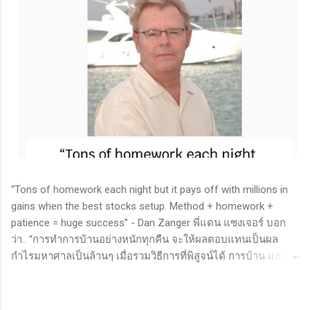
“Tons of homework each night but it pays off with millions in
gains when the best stocks setup. Method + homework +
patience = huge success” - Dan Zanger พี่แดน แซงเจอร์ บอก
ว่า.. “การทำการบ้านอย่างหนักทุกคืน จะให้ผลตอบแทนเป็นผล
กำไรมหาศาลเป็นล้านๆ เมื่อรวมวิธีการที่พิสูจน์ได้ การบ้าน และ
ความอดทนเข้าด้วยกันแล้ว ก็จะนำไปสู่ความสำเร็จที่ยิ่งใหญ่” . -
ทำการบ้าน (Homework): หมายถึงการศึกษาวิจัย วิเคราะห์ข้อมูล
ของหุ้นต่างๆ ทุกวัน ไม่ว่าจะเป็นการติดตามข่าวสาร การวิเคราะห์