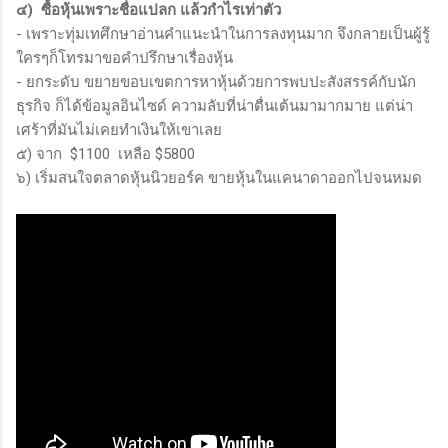
๔) ซื้อหุ้นเพราะชื่อแปลก แล้วกำไรเท่าตัว
- เพราะทุ่มเทศึกษาอ่านคำแนะนำในการลงทุนมาก จึงกลายเป็นผู้รู้
ใครๆก็โทรมาขอคำปรึกษาเรื่องหุ้น
- ยกระดับ ขยายขอบเขตการหาหุ้นด้วยการพบปะสังสรรค์กับนัก
ธุรกิจ ก็ได้ข้อมูลอินไซด์ ความลับที่น่าตื่นเต้นมามากมาย แต่น่า
เศร้าที่มันไม่เคยทำเงินให้เขาเลย
๕) จาก $1100 เหลือ $5800
๖) เริ่มสนใจตลาดหุ้นนิวยอร์ค ขายหุ้นในแคนาดาออกไปจนหมด