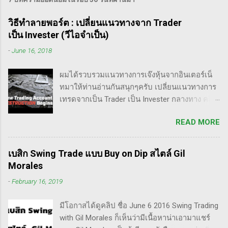
วิธีทำลายพอร์ต : เปลี่ยนแนวทางจาก Trader
เป็น Invester (วีไอจำเป็น)
-
June 16, 2018
ผมได้รวบรวมแนวทางการเจ๊งหุ้นจากอินเตอร์เน็
ทมาให้ท่านอ่านกันสนุกๆครับ เปลี่ยนแนวทางการ
เทรดจากเป็น Trader เป็น Invester กลางทาง คลิป
นี้เขาบอกว่า การเปลี่ยนจากก่อนหน้านี้ตั้งใจจะ
READ MORE
เป็น Trader แล้วต่อมาก็เปลี่ยนใจอยากเป็น
Invester ไปซะงั้น เผื่อใครไม่เข้าใจ Trader คือ
ลักษณะการเทรดที่ ไม่ถือยาว ซื้อแล้วขายในระยะ
เบสิก Swing Trade แบบ Buy on Dip สไตล์ Gil
เวลาหนึ่ง ที่สำคัญความเป็นเทรดเดอร์คือ การ
Morales
เคารพกฎของตัวเอง โดยเฉพาะ stop loss แค่
-
February 16, 2019
ราคาร่วงถึง 10% ก็ต้องตัดขาดทุนตามระบบแล้ว
ครับ ส่วน Invester ก็หมายความถึงนักลงทุน พวก
มีโอกาสได้ดูคลิป ชื่อ June 6 2016 Swing Trading
เขามองระยะยาว ไม่สนใจต่อความผันผวนของ
with Gil Morales ก็เห็นว่ามีเนื้อหาน่าเอามาแชร์
ราคาในระยะสั้น อย่างวอเรน บัฟเฟต์ บอกว่า "คุณ