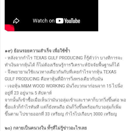
๑๙) ย้อนรอยความสำเร็จ เพื่อใช้ซ้ำ
- หลังจากกำไร TEXAS GULF PRODUCING ก็รู้ตัวว่า บางทีการจะ
ทำเงินจากหุ้นได้ ก็ไม่ต้องเรียนรู้การวืเคราะห์ปัจจัยพื้นฐานก็ได้
- จึงพยายามใช้แนวทางเดียวกันกับที่เคยกำไรจากหุ้น TEXAS
GULF PRODUCING คือหาหุ้นที่มีการวิ่งทรงเดียวกับมัน
- เจอหุ้น M&M WOOD WORKING มันวิ่งบวกมาก่อนจาก 15 ไปนิ่ง
อยู่ที่ 23 อยู่นาน 5 สัปดาห์
จากนั้นก็เข้าซื้อเมื่อเห็นว่ามันวอลุ่มเข้าและราคาก็บวกวิ่งขึ้นต่อ พอ
ซื้อแล้วก็กำไรทันที แต่ก็ยังทนถือ มันก็วิ่งขึ้นพร้อมกับวอลุ่มก็เพิ่ม
ขึ้นตาม ไปขายออกที่ 33 เหรียญ กำไรไปเกือบๆ 3000 เหรียญ
๒๐) กลายเป็นคนวงใน ทั้ๆที่ไม่รู้ข่าวอะไรเลย