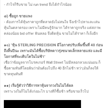
- กำไรก็รีบขาย ไม่ run trend จึงได้กำไรน้อย
๘) ซื้อถูก ขายแพง
- ต้องการได้หุ้นราคาถูกที่ตลาดยังไม่สนใจ จึงเข้าไปหาและเล่น
หุ้นในตลาดรอง เพราะไม่มีคนรู้จักมาก ได้ราคาถูกจริง แต่สภาพ
คล่องน้อย bid offer ฟันหลอ จึงติดหุ้น ขายไม่ได้ราคา ก็เจ็งอีก
๑๐) "หุ้น STERLING PRECISION มีโอกาสปรับเพิ่มขึ้นที่ 40 ก่อน
ถึงสิ้นปีนะ เพราะมันได้ซื้อบริษัทดาวรุ่งขนาดเล็กหลายแห่ง และมี
โอกาสที่จะเติบโตในไม่ช้า"
เชื่อว่าข้อมูลจากโบรคเกอร์ Wall Street ไม่มีหลอกลวงแน่นอน ก็
ซื้อตามทันทีโดยฝันว่ามันต้องไปถึง 40 อีกไม่ช้า ทว่า,มันก็ลงให้
ขาดทุนทันที
๑๑) เริ่มรู้ตัวว่าวิธีการหาหุ้นจากวงในไม่ได้ผล
เพราะวงในก็ไม่ได้เก่งอะไร บางทีก็ซื้อช้า หรือขายเร็วไป