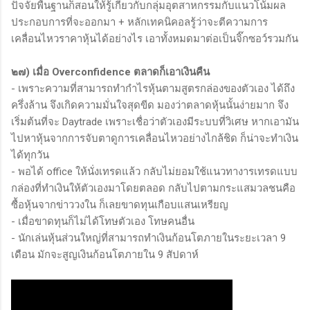
ปัจจัยพื้นฐานก็สอนให้รู้เกี่ยวกับกลุ่มอุตสาหกรรมกับแนวโน้มผล
ประกอบการที่จะออกมา + หลักเทคนิคอลรู้ว่าจะตีความการ
เคลื่อนไหวราคาหุ้นได้อย่างไร เอาทั้งหมดมาต่อเป็นจิ๊กซอว์รวมกัน
๒๗) เมื่อ Overconfidence ตลาดก็เอาเงินคืน
- เพราะความที่สามารถทำกำไรหุ้นตามสูตรกล่องของตัวเอง ได้ถึง
ครึ่งล้าน จึงเกิดความมั่นใจสุดขีด มองว่าตลาดหุ้นนั้นง่ายมาก จึง
เริ่มต้นที่จะ Daytrade เพราะเชื่อว่าตัวเองมีระบบที่วิเศษ หากเอามัน
ไปหาหุ้นจากการจับตาดูการเคลื่อนไหวอย่างไกล้ชิด ก็น่าจะทำเงิน
ได้ทุกวัน
- พอได้ office ให้นั่งเทรดแล้ว กลับไม่ยอมใช้แนวทางารเทรดแบบ
กล่องที่ทำเงินให้ตัวเองมาโดยตลอด กลับไปตามกระแสมวลชนคือ
ซื้อหุ้นจากข่าววงใน ก็เลยขาดทุนเกือบแสนเหรียญ
- เมื่อขาดทุนก็ไม่ได้โทษตัวเอง โทษคนอื่น
- นักเล่นหุ้นส่วนใหญ่ที่สามารถทำเงินก้อนโตภายในระยะเวลา 9
เดือน มักจะสูญเงินก้อนโตภายใน 9 สัปดาห์