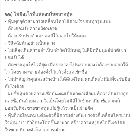
๒๒) ไม่มีอะไรที่แน่นอนในตลาดหุ้น
- หุ้นทุกๆตัวสามารถเคลื่อนไหวได้ตามใจชอบทุกรูปแบบ
- ต้องยอมรับความผิดพลาด
- ต้องปรับปรุงตัวเอง ลดอีโก้ออกไปให้หมด
- วินิจฉัยหุ้นอย่างเป็นกลาง
- ไม่เสี่ยงเกินความจำเป็น จำกัดให้มันอยู่ในลิมิตที่มนุษย์ปกติเขา
ยอมรับได้
- ตัดขาดทุนให้ไวที่สุด เมื่อราคาลงไปหลุดกล่อง ก็ต้องขายออกให้
ไว โดยราคาขายต้องตั้งไว้แล้วตั้งแต่เข้าซื้อ
- ไม่สำคัญว่าคุณจะสร้างบ้านได้ดีแค่ไหน คุณก็คงไม่ลืมที่จะรับมือ
กับไฟด้วย
- ผมซื้อหุ้นด้วยความเชื่อมั่นเตมเปี่ยมก็ต่อเมื่อผมคิดว่าเป็นฝ่ายถูก
และซื้อมันด้วยความใจเย็นโดยไม่มีอีโก้เข้ามาเกี่ยวข้อง-ผมก็
ยอมรับที่จะขายขาดทุนเมื่อรู้แล้วว่าเป็นฝ่ายผิด
- หุ้นก็เหมือนคน แต่ละตัวก็มีความต่างกัน บางตัวก็เคลื่อนไหวแบบ
ใจเย็น, บางตัวก็กระโดดขึ้นลงมาก สร้างความหงุดหงิดตึงเครียด
ในขณะที่บางตัวก็คาดการณ์ง่าย