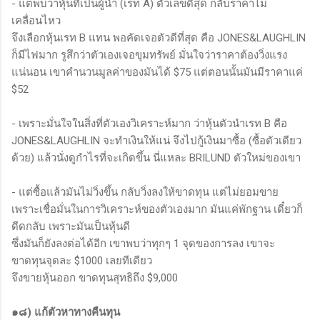
- แต่พบว่าหุ้นที่เป็นผู้นำ (เรท A) ตัวเลขดีสุด กลับราคาไม่
เคลื่อนไหว
จึงเลือกหุ้นเรท B แทน พอคัดเจอตัวดีที่สุด คือ JONES&LAUGHLIN
ก็มีไฟมาก รูสึกว่าตัวเองเจอขุมทรัพย์ มั่นใจว่าราคาต้องวิ่งแรง
แน่นอน เขาคำนวนมูลค่าของมันได้ $75 แต่ตอนนั้นมันมีราคาแค่
$52
- เพราะมั่นใจในสิ่งที่ตัวเองวิเคราะห์มาก ว่าหุ้นตัวนำเรท B คือ
JONES&LAUGHLIN จะทำเงินให้แน่ จึงไปกู้เงินมาซื้อ (ซื้อตัวเดียว
ด้วย) แล้วนั่งดูกำไรที่จะเกิดขึ้น นี่แหละ BRILUND ตัวใหม่ของเขา
- แต่ซื้อแล้วมันไม่วิ่งขึ้น กลับวิ่งลงให้ขาดทุน แต่ไม่ยอมขาย
เพราะเชื่อมั่นในการวิเคราะห์ของตัวเองมาก มันแค่พักฐาน เดี๋ยวก็
ดีดกลับ เพราะมันเป็นหุ้นดี
ซึ่งมันก็ยังลงต่อได้อีก เขาพบว่าทุกๆ 1 จุดของการลง เขาจะ
ขาดทุนจุดละ $1000 เลยทีเดียว
จึงขายหุ้นออก ขาดทุนสุทธิถึง $9,000
๑๘) แก้ตัวหาทางคืนทุน