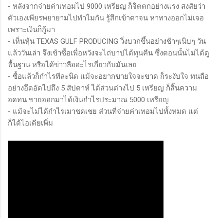
- หลังจากจ่ายค่าเทอมไป 9000 เหรียญ ก็จิตตกอย่างแรง สงสัยว่า
ตัวเองเพียรพยายามไปทำไมกัน รู้สึกเข้าตาจน หาทางออกไม่เจอ
เพราะเงินก็กู้มา
- เห็นหุ้น TEXAS GULF PRODUCING วิ่งบวกขึ้นอย่างช้าๆเนิบๆ วัน
แล้ววันเล่า จึงเข้าซื้อเพื่อหวังจะไถ่บาปได้ทุนคืน ซึ่งตอนนั้นไม่ได้ดู
พื้นฐาน หรือได้ข่าวลืออะไรเกี่ยวกับมันเลย
- ซื้อแล้วก็กำไรทีละนิด แม้จะอยากขายใจจะขาด ก็ระงับใจ ทนถือ
อย่างอึดอัดไปถึง 5 สัปดาห์ ได้ส่วนต่างไป 5 เหรียญ ก็สิ้นความ
อดทน ขายออกมาได้เงินกำไรประมาณ 5000 เหรียญ
- แม้จะไม่ได้กำไรเมาชดเชย ส่วนที่จ่ายค่าเทอมไปทั้งหมด แต่
ก็ได้ไอเดียเพิ่ม