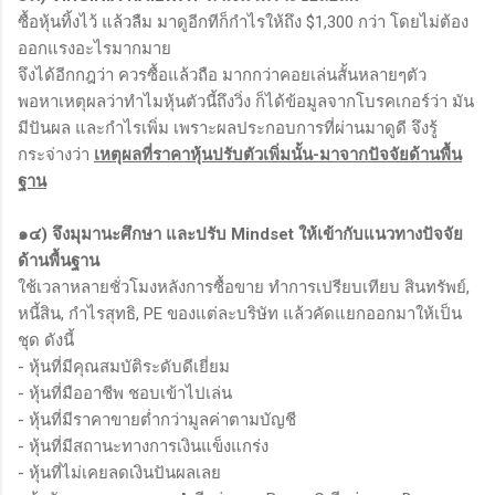
ซื้อหุ้นทิ้งไว้ แล้วลืม มาดูอีกทีก็กำไรให้ถึง $1,300 กว่า โดยไม่ต้อง
ออกแรงอะไรมากมาย
จึงได้อีกกฎว่า ควรซื้อแล้วถือ มากกว่าคอยเล่นสั้นหลายๆตัว
พอหาเหตุผลว่าทำไมหุ้นตัวนี้ถึงวิ่ง ก็ได้ข้อมูลจากโบรคเกอร์ว่า มัน
มีปันผล และกำไรเพิ่ม เพราะผลประกอบการที่ผ่านมาดูดี จึงรู้
กระจ่างว่า
เหตุผลที่ราคาหุ้นปรับตัวเพิ่มนั้น-มาจากปัจจัยด้านพื้น
ฐาน
๑๔) จึงมุมานะศึกษา และปรับ Mindset ให้เข้ากับแนวทางปัจจัย
ด้านพื้นฐาน
ใช้เวลาหลายชั่วโมงหลังการซื้อขาย ทำการเปรียบเทียบ สินทรัพย์,
หนี้สิน, กำไรสุทธิ, PE ของแต่ละบริษัท แล้วคัดแยกออกมาให้เป็น
ชุด ดังนี้
- หุ้นที่มีคุณสมบัติระดับดีเยี่ยม
- หุ้นที่มืออาชีพ ชอบเข้าไปเล่น
- หุ้นที่มีราคาขายต่ำกว่ามูลค่าตามบัญชี
- หุ้นที่มีสถานะทางการเงินแข็งแกร่ง
- หุ้นที่ไม่เคยลดเงินปันผลเลย