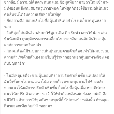
ข่าวลือ, มีอารมณ์ตื่นตระหนก แถมข้อมูลที่มากมายถาโถมเข้ามา-
มีทั้งย้อนแย้งกัน สับสนวุ่นวายหมด ในที่สุดก็ต้องใช้อารมณ์เป็นตัว
ตัดสินจนได้รับความเสียหายในที่สุด
- อีกอย่างคือ ชอบกลับไปซื้อหุ้นตัวที่เคยกำไร แต่ก็ขาดทุนหลาย
รอบ
- ในที่สุดก็ตัดสินใจกลับมาใช้สูตรเดิม คือ รับข่าวสารให้น้อย เล่น
หุ้นน้อยตัว ดูพฤติกรรมการเคลื่อนไหวของมันก่อนตัดสินใจว่าคุ้ม
ค่าต่อการเล่นหรือเปล่า
- "ผมจะต้องใช้ระบบการเล่นหุ้นแบบตายตัวเพื่อจะทำให้ผมประสบ
ความสำเร็จด้วยตัวเอง ผมเรียนรู้ว่าหากออกนอกลู่นอกทางก็จะเจอ
กับปัญหาอีก"
- ไม่มีเหตุผลที่จะขายหุ้นตอนที่ราคาปรับตัวเพิ่มขึ้น แค่ปล่อยให้
มันวิ่งขึ้นต่อไปตามแนวโน้ม คอยตั้งจุดขาดทุนตามไปข้างหลัง
หากแนวโน้มมัการปรับตัวเพิ่มขึ้น ก็จะไปซื้อหุ้นเพิ่ม หากทิศทาง
แนวโน้มปรับตัวสวนทางล่ะ? ก็ให้ทำตัวเหมือนนักย่องเบาน่ะสิ คือ
หนีให้ไว ด้วยการใช้จุดตัดขาดทุนที่ตั้งไปตามข้างหลังนั้น ถ้าหลุด-
ก็ขายออกเพื่อเก็บกำไรออกมา