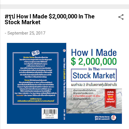
ทางเทคนิคหรือปัจจัยพื้นฐาน การสแกนหุ้นที่มีศักยภาพเป็นผู้ชนะ
ในอนาคต การลงรายละเอียดในการวิเคราะห์นี้จะช่วยให้คุณ
สรุป How I Made $2,000,000 In The
สามารถเข้าใจตลาดและรู้จักจังหวะที่เหมาะสมในการเข้าเทรด . -
Stock Market
วิธีการที่พิสูจน์แล้วว่าทำเงินได้จริงและทำซ้ำได้ตลอด (Method):
การมีระบบหรือกลยุทธ์ที่ชัดเจนในการเทรดเป็นสิ่งสำคัญ เพราะจะ
-
September 25, 2017
ช่วยให้คุณไม่หลงลืมแนวทางที่ได้ผลในอดีตและสามารถปรับ
ใช้ได้เมื่อตลาดมีการเปลี่ยนแปลง . - ความอดทน (Patience): การ
รอคอยและไม่รีบร้อนถือเป็นคุณสมบัติที่สำคัญในนักเทรด ความ
อดทนช่วยให้คุณสามารถทนต่อความผันผวนของตลาดและรอคอย
จังหวะที่ดี...