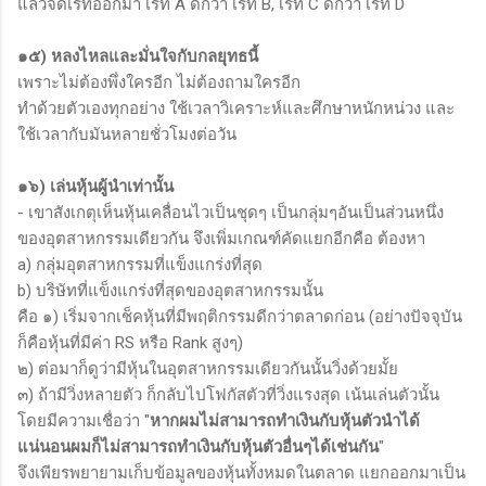
แล้วจัดเรทออกมา เรท A ดีกว่า เรท B, เรท C ดีกว่า เรท D
๑๕) หลงไหลและมั่นใจกับกลยุทธนี้
เพราะไม่ต้องพึ่งใครอีก ไม่ต้องถามใครอีก
ทำด้วยตัวเองทุกอย่าง ใช้เวลาวิเคราะห์และศึกษาหนักหน่วง และ
ใช้เวลากับมันหลายชั่วโมงต่อวัน
๑๖) เล่นหุ้นผู้นำเท่านั้น
- เขาสังเกตุเห็นหุ้นเคลื่อนไวเป็นชุดๆ เป็นกลุ่มๆอันเป็นส่วนหนึ่ง
ของอุตสาหกรรมเดียวกัน จึงเพิ่มเกณฑ์คัดแยกอีกคือ ต้องหา
a) กลุ่มอุตสาหกรรมที่แข็งแกร่งที่สุด
b) บริษัทที่แข็งแกร่งที่สุดของอุตสาหกรรมนั้น
คือ ๑) เริ่มจากเช็คหุ้นที่มีพฤติกรรมดีกว่าตลาดก่อน (อย่างปัจจุบัน
ก็คือหุ้นที่มีค่า RS หรือ Rank สูงๆ)
๒) ต่อมาก็ดูว่ามีหุ้นในอุตสาหกรรมเดียวกันนั้นวิ่งด้วยมั้ย
๓) ถ้ามีวิ่งหลายตัว ก็กลับไปโฟกัสตัวที่วิ่งแรงสุด เน้นเล่นตัวนั้น
โดยมีความเชื่อว่า "
หากผมไม่สามารถทำเงินกับหุ้นตัวนำได้
แน่นอนผมก็ไม่สามารถทำเงินกับหุ้นตัวอื่นๆได้เช่นกัน
"
จึงเพียรพยายามเก็บข้อมูลของหุ้นทั้งหมดในตลาด แยกออกมาเป็น