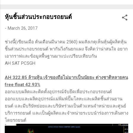
ทางเทคนิคหรือปัจจัยพื้นฐาน การสแกนหุ้นที่มีศักยภาพเป็นผู้ชนะ
ในอนาคต การลงรายละเอียดในการวิเคราะห์นี้จะช่วยให้คุณ
หุ้นชิ้นส่วนประกอบรถยนต์
สามารถเข้าใจตลาดและรู้จักจังหวะที่เหมาะสมในการเข้าเทรด . -
วิธีการที่พิสูจน์แล้วว่าทำเงินได้จริงและทำซ้ำได้ตลอด (Method):
-
March 26, 2017
การมีระบบหรือกลยุทธ์ที่ชัดเจนในการเทรดเป็นสิ่งสำคัญ เพราะจะ
ช่วยให้คุณไม่หลงลืมแนวทางที่ได้ผลในอดีตและสามารถปรับ
ช่วงนี้(เขียนเมื่อ ต้นเดือนมีนาคม 2560) ผมสังเกตุเห็นหุ้นผู้ผลิตหุ้น
ใช้ได้เมื่อตลาดมีการเปลี่ยนแปลง . - ความอดทน (Patience): การ
ชิ้นส่วนประกอบรถยนต์ พากันวิ่งกันยกแผง จึงคิดว่าน่าสนใจ อยาก
รอคอยและไม่รีบร้อนถือเป็นคุณสมบัติที่สำคัญในนักเทรด ความ
เอากราฟและข้อมูลพื้นฐานมาแปะเปรียบเทียบกัน
อดทนช่วยให้คุณสามารถทนต่อความผันผวนของตลาดและรอคอย
AH SAT PCSGH
จังหวะที่ดี...
AH 322.85 ล้านหุ้น เจ้าของถือไม่มากเป็นนัยยะ ต่างชาติหลายคน
free float 42.93%
ออกแบบผลิตและติดตั้งอุปกรณ์จับยึดเพื่อประกอบรถยนต์
ออกแบบและผลิตอุปกรณ์แม่พิมพ์ปั๊มโลหะและผลิตชิ้นส่วนยาน
ยนต์ และมีบริษัทย่อยและบริษัทร่วมเป็นตัวแทนจำหน่ายและศูนย์
บริการรถยนต์ และเป็นผู้ผลิตและจำหน่ายระบบนำร่องการเดินทาง
โดยรถยนต์