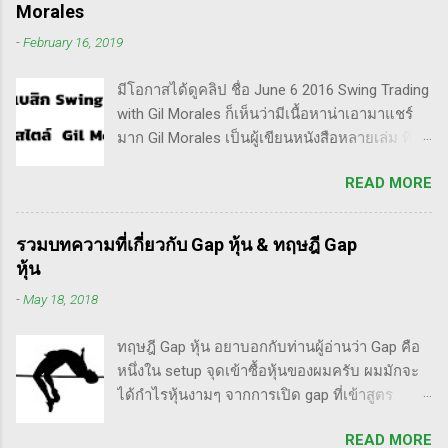
เวลาหนึ่ง ที่สำคัญความเป็นเทรดเดอร์คือ การ
Morales
เคารพกฎของตัวเอง โดยเฉพาะ stop loss แค่
-
February 16, 2019
ราคาร่วงถึง 10% ก็ต้องตัดขาดทุนตามระบบแล้ว
ครับ ส่วน Invester ก็หมายความถึงนักลงทุน พวก
มีโอกาสได้ดูคลิป ชื่อ June 6 2016 Swing Trading
เขามองระยะยาว ไม่สนใจต่อความผันผวนของ
with Gil Morales ก็เห็นว่ามีเนื้อหาน่าเอามาแชร์
ราคาในระยะสั้น อย่างวอเรน บัฟเฟต์ บอกว่า "คุณ
มาก Gil Morales เป็นผู้เขียนหนังสือหลายเล่ม ที่ดัๆ
ไม่ควรอยู่ในตลาดหุ้น นอกเสียจากจะสามารถนั่ง
และท่านน่าจะได้อ่านเวอร์ชั่นภาษาไทยในอีกไม่
มองหุ้นที่คุณถือมีราคาลดลง 50% โดยไม่ตื่น
READ MORE
นานก็คือชื่อ "Trade Like an O'Neil Disciple: How
ตระหนก" ดังนั้น invester นั้น จะไม่ตระหนกเมื่อ
We Made Over 18,000% in the Stock Market" ที่
ราคาหุ้นร่วงทำให้เขาต้องขาดทุนไปแค่ 10% เอง
เขียนร่วมกับ Dr.Chris Kacher อีกเล่มก็คือ In The
แต่ trader ทนไม่ได้แล้ว ต้องทำอะไรสักอย่าง
รวมบทความที่เกี่ยวกับ Gap หุ้น & ทฤษฎี Gap
Trading Cockpit with the O'Neil Disciples:
สาเหตุที่ทำให้เทรดเดอร์เจ๊งหุ้น ต้องเสียเงิน
หุ้น
Strategies that Made Us 18,000% in the Stock
ขาดทุนไปมากมาย ทำลายเงินในพอร์ตให้เสียหาย
-
May 18, 2018
Market และนอกจากนี้ก็ได้เขียนร่วมกันกับ
มากที่สุด ประการหนึ่งก็คือเรื่องนี้แหละครับ ตอน
อาจารย์อย่าง วิลเลี่ยม โอนีล ชื่อ How to Make
แรกซื้อหุ้น เพราะต้องการเล่นแบบเทรดเดิ้ง คือ
ทฤษฎี Gap หุ้น อยาบอกกับท่านผู้อ่านว่า Gap คือ
Money Selling Stocks Short อีกด้วย ผมเองก็เคย
ซื้อมาขายไปในกรอบเวลาหนึ...
หนึ่งใน setup จุดเข้าซื้อหุ้นของผมครับ ผมมักจะ
แปลงานของแกแบบมั่วๆ หลายเรื่องด้วยกันนะ
ได้กำไรหุ้นงามๆ จากการเปิด gap ที่เข้าสูตร
อาทิ - Voodoo - ทรงหุ้นซิ่ง ราคาย่อ วอลุ่มหาย -
breakaway gap อยู่หลายตัว ฉะนั้น ถ้าหุ้นที่ผม
สรุปกฎ Pocket Pivot Buy Point 10 ข้อ สรุปก็คือ
READ MORE
ทำการบ้าน มันส่งสัญญาณซื้อ แบบเปิด gap ผมจะ