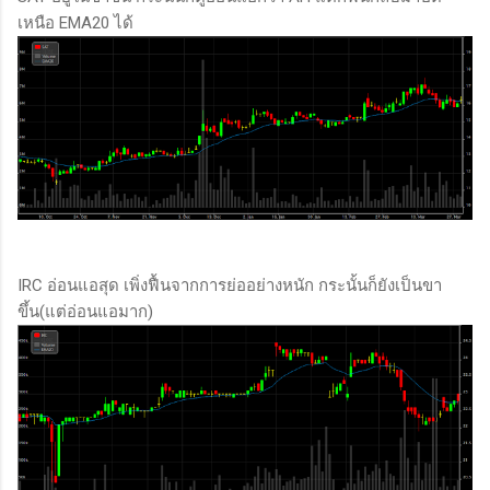
เหนือ EMA20 ได้
IRC อ่อนแอสุด เพิ่งฟื้นจากการย่ออย่างหนัก กระนั้นก็ยังเป็นขา
ขึ้น(แต่อ่อนแอมาก)