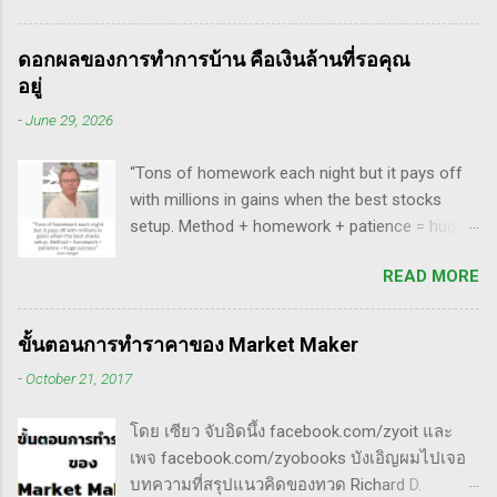
ผมเป็นแฟนคลับของแกนั่นเองครับ ง่ายๆเลย ที่
ชอบมาก แต่ถึงกระนั้น มันก็ไม่ได้เป๊ะทุกตัวนะ
ชอบเพราะเราต่างมีอาจารย์ร่วมกันก็คือ ปู่โอนีล,
ครับ มีล้มเหลวเกินครึ่ง เราต้องคอยคัดตัวที่ไม่ดี
ทวดลิเวอร์มอร์ และทวด Wyckoff นั่นเอง (คือผม
ดอกผลของการทำการบ้าน คือเงินล้านที่รอคุณ
ออก เหลือตัวเจ๋งๆ แรงๆ ให้มันวิ่งทำเงินให้เราไป
เอามาอ้างแบบเกาะกระแสน่ะ เขาไม่รู้เห็นอะไร
อยู่
ทฤษฎี gap หุ้น ทริกเด็ดๆ เรื่อง Gap จากคุณน้ำผึ้ง
ด้วยหรอก) พอได้เห็นคลิปของแกเข้า แถมพูดถึง
-
June 29, 2026
สัตตารัมย์ เป็นการ Live ครั้งแรกของเธอ ที่แสดง
เรื่อง swing trade ด้วย จึงอดสนใจไม่ได้ครับ คลิป
ให้เห็นภาพคลื่นแบบต่างๆ อีเลียตเวฟจะศักดิ์สิทธิ์
นี้นะ...
“Tons of homework each night but it pays off
เมื่อเอามาใช้ร่วมกับวอลุ่ม ในคลิปนี้เธอจัดเต็ม
with millions in gains when the best stocks
เรื่องของ gap ซึ่งถือว่าครบเครื่องเอามากๆ ทฤษฎี
setup. Method + homework + patience = huge
gap ที่เกี่ยวข้องกับเวฟ มีดังนี้ Common gap ใน
success” - Dan Zanger พี่แดน แซงเจอร์ บอกว่า..
เวฟสอง(sideway)เป็นสัญญาณการเก็บหุ้นของเจ้า
READ MORE
“การทำการบ้านอย่างหนักทุกคืน จะให้ผล
มือที่หวงของ เพราะเขาจะตบขึ้น/ลงเพื่อให้เม่า
ตอบแทนเป็นผลกำไรมหาศาลเป็นล้านๆ เมื่อรวม
คายหุ้นคืน ยิ่งมีเยอะยิ่งน่าสนใจ gap ประเภทนี้มัก
วิธีการที่พิสูจน์ได้ การบ้าน และความอดทนเข้า
จะมีการลงมาปิดในเวลาอีกไม่นาน เพราะราคายัง
ขั้นตอนการทำราคาของ Market Maker
ด้วยกันแล้ว ก็จะนำไปสู่ความสำเร็จที่ยิ่งใหญ่” . -
อยู่ในกรอบ sideway เพื่อเก็บหุ้น โดยจะถูก
-
October 21, 2017
ทำการบ้าน (Homework): หมายถึงการศึกษาวิจัย
กระชากขึ้นและตบลง เป็นรูปแบบเวฟ complex
วิเคราะห์ข้อมูลของหุ้นต่างๆ ทุกวัน ไม่ว่าจะ
ประเภท double three Breakaway gap เป็นการ
โดย เซียว จับอิดนึ้ง facebook.com/zyoit และ
เป็นการติดตามข่าวสาร การวิเคราะห์ทางเทคนิค
กระโดดข้ามเวฟสอง...
เพจ facebook.com/zyobooks บังเอิญผมไปเจอ
หรือปัจจัยพื้นฐาน การสแกนหุ้นที่มีศักยภาพเป็นผู้
บทความที่สรุปแนวคิดของทวด Richard D.
ชนะในอนาคต การลงรายละเอียดในการวิเคราะห์