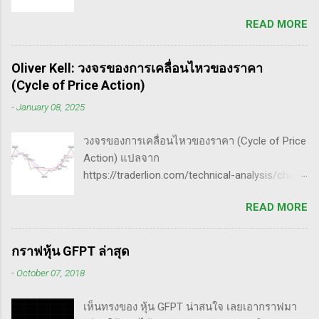
Wyckoff ,ผู้ซึ่งเป็นหนึ่งในแรงบันดาลใจของตัวผม
นี้จะช่วยให้คุณสามารถเข้าใจตลาดและรู้จัก
READ MORE
เอง, ก็เลยอดตื่นใจไม่ได้กับข้อมูลที่เขาเขียนถึง "
จังหวะที่เหมาะสมในการเข้าเทรด . - วิธีการที่
How Manipulators Operate " ซึีงผมตีความว่ามัน
พิสูจน์แล้วว่าทำเงินได้จริงและทำซ้ำได้ตลอด
น่าเป็น " ขั้นตอนการทำราคาของ Market Maker "
(Method): การมีระบบหรือกลยุทธ์ที่ชัดเจนในการ
Oliver Kell: วงจรของการเคลื่อนไหวของราคา
พอได้สแกนคร่าวๆแล้วก็รู้สึกว่าน่าสนใจ เลย
เทรดเป็นสิ่งสำคัญ เพราะจะช่วยให้คุณไม่หลงลืม
(Cycle of Price Action)
พยายามแปลให้ตัวเองรู้เรื่อง แม้ว่าภาษาของแกจะ
แนวทางที่ได้ผลในอดีตและสามารถปรับใช้ได้เมื่อ
-
January 08, 2025
อยู่ในระดับที่ตัวผมเองเข้าถึงยากมาก แต่ก็ด้วย
ตลาดมีการเปลี่ยนแปลง . - ความอดทน
ความอยากรู้จึงพยายามคั้นเอาเฉพาะเนื้อๆ ที่แม้
(Patience): การรอคอยและไม่รีบร้อนถือเป็น
วงจรของการเคลื่อนไหวของราคา (Cycle of Price
อาจจะไม่เป๊ะตามใจความที่เขาพยายามสื่อ แต่ก็
คุณสมบัติที่สำคัญในนักเทรด ความอดทนช่วยให้
Action) แปลจาก
น่าจะพอเห็นภาพได้ในระดับหนึ่งครับ ใครที่ภาษา
คุณสามารถทนต่อความผันผวนของตลาดและรอ
https://traderlion.com/technical-analysis/chart-
อังกฤษคล่องๆ ก็ไปอ่านต้นฉบับได้ที่ลิ้งค์นี้นะ
คอยจังหวะที่ดี...
patterns/cycle-of-price-action-by-oliver-kell/
https://whatheheckaboom.wordpress.com/201
READ MORE
Oliver Kell เป็นนักเทรดที่ประสบความสำเร็จอย่าง
3/01/21/book-review-of-stock-market-
ยิ่งใหญ่ โดยเขาทำผลตอบแทนได้ถึง 941% ในการ
technique-number-one-by-richard-d-wyckoff/
แข่งขันเทรด U.S. Investing Championship ปี
ขั้นตอนการทำราคาของ Market Maker 1) เลือก
กราฟหุ้น GFPT ล่าสุด
2020 ด้วยประสบการณ์การเทรดที่ยาวนาน เขา
เป้าหมาย - ทำการทดสอบอย่างต่อเนื่องเพื่อดูว่า
-
October 07, 2018
ได้พัฒนากลยุทธ์ที่สามารถทำกำไรได้ทั้งในช่วง
ตอบสนองต่อความกลัวหรือความกล้า - ถ้า
ตลาดขาขึ้น (Uptrend) และตลาดขาลง
ต้องการทำให้ตลาดวิ่งขึ้น, เขาจะทดสอบหุ้นนำ
เห็นทรงของ หุ้น GFPT น่าสนใจ เลยเอากราฟมา
(Downtrend) ภาพรวมของกลยุทธ์ Cycle of
ตลาดที่มีความต้านทานน้อยสุด - ที่ต้องเลือกตัวที่