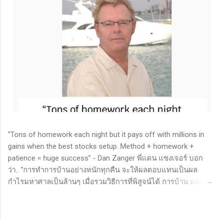
“Tons of homework each night but it pays off with millions in
gains when the best stocks setup. Method + homework +
patience = huge success” - Dan Zanger พี่แดน แซงเจอร์ บอก
ว่า.. “การทำการบ้านอย่างหนักทุกคืน จะให้ผลตอบแทนเป็นผล
กำไรมหาศาลเป็นล้านๆ เมื่อรวมวิธีการที่พิสูจน์ได้ การบ้าน และ
ความอดทนเข้าด้วยกันแล้ว ก็จะนำไปสู่ความสำเร็จที่ยิ่งใหญ่” . -
ทำการบ้าน (Homework): หมายถึงการศึกษาวิจัย วิเคราะห์ข้อมูล
ของหุ้นต่างๆ ทุกวัน ไม่ว่าจะเป็นการติดตามข่าวสาร การวิเคราะห์