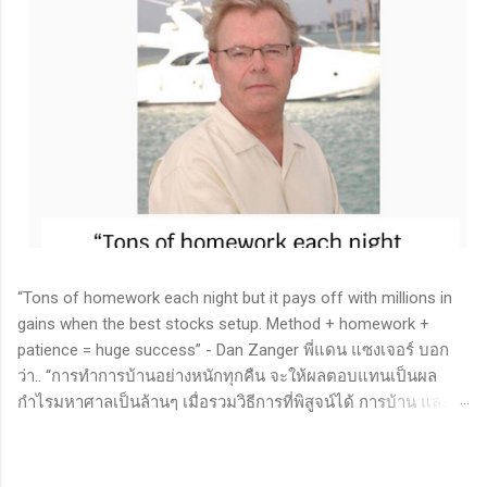
“Tons of homework each night but it pays off with millions in
gains when the best stocks setup. Method + homework +
patience = huge success” - Dan Zanger พี่แดน แซงเจอร์ บอก
ว่า.. “การทำการบ้านอย่างหนักทุกคืน จะให้ผลตอบแทนเป็นผล
กำไรมหาศาลเป็นล้านๆ เมื่อรวมวิธีการที่พิสูจน์ได้ การบ้าน และ
ความอดทนเข้าด้วยกันแล้ว ก็จะนำไปสู่ความสำเร็จที่ยิ่งใหญ่” . -
ทำการบ้าน (Homework): หมายถึงการศึกษาวิจัย วิเคราะห์ข้อมูล
ของหุ้นต่างๆ ทุกวัน ไม่ว่าจะเป็นการติดตามข่าวสาร การวิเคราะห์