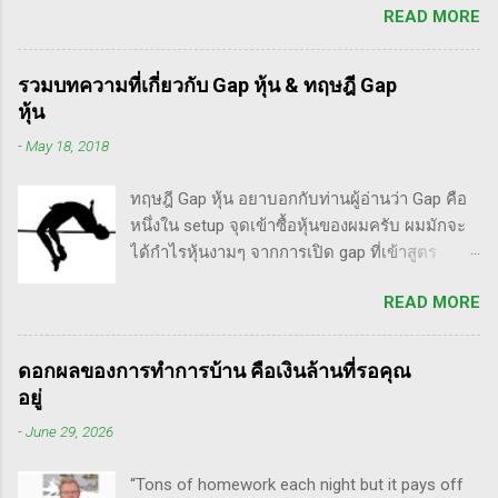
มองหุ้นที่คุณถือมีราคาลดลง 50% โดยไม่ตื่น
READ MORE
นานก็คือชื่อ "Trade Like an O'Neil Disciple: How
ตระหนก" ดังนั้น invester นั้น จะไม่ตระหนกเมื่อ
We Made Over 18,000% in the Stock Market" ที่
ราคาหุ้นร่วงทำให้เขาต้องขาดทุนไปแค่ 10% เอง
เขียนร่วมกับ Dr.Chris Kacher อีกเล่มก็คือ In The
แต่ trader ทนไม่ได้แล้ว ต้องทำอะไรสักอย่าง
รวมบทความที่เกี่ยวกับ Gap หุ้น & ทฤษฎี Gap
Trading Cockpit with the O'Neil Disciples:
สาเหตุที่ทำให้เทรดเดอร์เจ๊งหุ้น ต้องเสียเงิน
หุ้น
Strategies that Made Us 18,000% in the Stock
ขาดทุนไปมากมาย ทำลายเงินในพอร์ตให้เสียหาย
-
May 18, 2018
Market และนอกจากนี้ก็ได้เขียนร่วมกันกับ
มากที่สุด ประการหนึ่งก็คือเรื่องนี้แหละครับ ตอน
อาจารย์อย่าง วิลเลี่ยม โอนีล ชื่อ How to Make
แรกซื้อหุ้น เพราะต้องการเล่นแบบเทรดเดิ้ง คือ
ทฤษฎี Gap หุ้น อยาบอกกับท่านผู้อ่านว่า Gap คือ
Money Selling Stocks Short อีกด้วย ผมเองก็เคย
ซื้อมาขายไปในกรอบเวลาหนึ...
หนึ่งใน setup จุดเข้าซื้อหุ้นของผมครับ ผมมักจะ
แปลงานของแกแบบมั่วๆ หลายเรื่องด้วยกันนะ
ได้กำไรหุ้นงามๆ จากการเปิด gap ที่เข้าสูตร
อาทิ - Voodoo - ทรงหุ้นซิ่ง ราคาย่อ วอลุ่มหาย -
breakaway gap อยู่หลายตัว ฉะนั้น ถ้าหุ้นที่ผม
สรุปกฎ Pocket Pivot Buy Point 10 ข้อ สรุปก็คือ
READ MORE
ทำการบ้าน มันส่งสัญญาณซื้อ แบบเปิด gap ผมจะ
ผมเป็นแฟนคลับของแกนั่นเองครับ ง่ายๆเลย ที่
ชอบมาก แต่ถึงกระนั้น มันก็ไม่ได้เป๊ะทุกตัวนะ
ชอบเพราะเราต่างมีอาจารย์ร่วมกันก็คือ ปู่โอนีล,
ครับ มีล้มเหลวเกินครึ่ง เราต้องคอยคัดตัวที่ไม่ดี
ทวดลิเวอร์มอร์ และทวด Wyckoff นั่นเอง (คือผม
ดอกผลของการทำการบ้าน คือเงินล้านที่รอคุณ
ออก เหลือตัวเจ๋งๆ แรงๆ ให้มันวิ่งทำเงินให้เราไป
เอามาอ้างแบบเกาะกระแสน่ะ เขาไม่รู้เห็นอะไร
อยู่
ทฤษฎี gap หุ้น ทริกเด็ดๆ เรื่อง Gap จากคุณน้ำผึ้ง
ด้วยหรอก) พอได้เห็นคลิปของแกเข้า แถมพูดถึง
-
June 29, 2026
สัตตารัมย์ เป็นการ Live ครั้งแรกของเธอ ที่แสดง
เรื่อง swing trade ด้วย จึงอดสนใจไม่ได้ครับ คลิป
ให้เห็นภาพคลื่นแบบต่างๆ อีเลียตเวฟจะศักดิ์สิทธิ์
นี้นะ...
“Tons of homework each night but it pays off
เมื่อเอามาใช้ร่วมกับวอลุ่ม ในคลิปนี้เธอจัดเต็ม