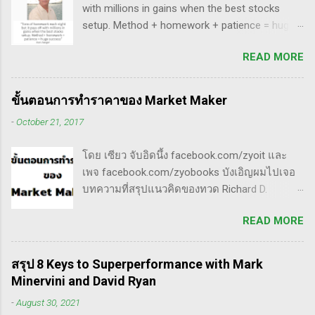
with millions in gains when the best stocks
เรื่องของ gap ซึ่งถือว่าครบเครื่องเอามากๆ ทฤษฎี
setup. Method + homework + patience = huge
gap ที่เกี่ยวข้องกับเวฟ มีดังนี้ Common gap ใน
success” - Dan Zanger พี่แดน แซงเจอร์ บอกว่า..
เวฟสอง(sideway)เป็นสัญญาณการเก็บหุ้นของเจ้า
READ MORE
“การทำการบ้านอย่างหนักทุกคืน จะให้ผล
มือที่หวงของ เพราะเขาจะตบขึ้น/ลงเพื่อให้เม่า
ตอบแทนเป็นผลกำไรมหาศาลเป็นล้านๆ เมื่อรวม
คายหุ้นคืน ยิ่งมีเยอะยิ่งน่าสนใจ gap ประเภทนี้มัก
วิธีการที่พิสูจน์ได้ การบ้าน และความอดทนเข้า
จะมีการลงมาปิดในเวลาอีกไม่นาน เพราะราคายัง
ขั้นตอนการทำราคาของ Market Maker
ด้วยกันแล้ว ก็จะนำไปสู่ความสำเร็จที่ยิ่งใหญ่” . -
อยู่ในกรอบ sideway เพื่อเก็บหุ้น โดยจะถูก
-
October 21, 2017
ทำการบ้าน (Homework): หมายถึงการศึกษาวิจัย
กระชากขึ้นและตบลง เป็นรูปแบบเวฟ complex
วิเคราะห์ข้อมูลของหุ้นต่างๆ ทุกวัน ไม่ว่าจะ
ประเภท double three Breakaway gap เป็นการ
โดย เซียว จับอิดนึ้ง facebook.com/zyoit และ
เป็นการติดตามข่าวสาร การวิเคราะห์ทางเทคนิค
กระโดดข้ามเวฟสอง...
เพจ facebook.com/zyobooks บังเอิญผมไปเจอ
หรือปัจจัยพื้นฐาน การสแกนหุ้นที่มีศักยภาพเป็นผู้
บทความที่สรุปแนวคิดของทวด Richard D.
ชนะในอนาคต การลงรายละเอียดในการวิเคราะห์
Wyckoff ,ผู้ซึ่งเป็นหนึ่งในแรงบันดาลใจของตัวผม
นี้จะช่วยให้คุณสามารถเข้าใจตลาดและรู้จัก
READ MORE
เอง, ก็เลยอดตื่นใจไม่ได้กับข้อมูลที่เขาเขียนถึง "
จังหวะที่เหมาะสมในการเข้าเทรด . - วิธีการที่
How Manipulators Operate " ซึีงผมตีความว่ามัน
พิสูจน์แล้วว่าทำเงินได้จริงและทำซ้ำได้ตลอด
น่าเป็น " ขั้นตอนการทำราคาของ Market Maker "
(Method): การมีระบบหรือกลยุทธ์ที่ชัดเจนในการ
สรุป 8 Keys to Superperformance with Mark
พอได้สแกนคร่าวๆแล้วก็รู้สึกว่าน่าสนใจ เลย
เทรดเป็นสิ่งสำคัญ เพราะจะช่วยให้คุณไม่หลงลืม
Minervini and David Ryan
พยายามแปลให้ตัวเองรู้เรื่อง แม้ว่าภาษาของแกจะ
แนวทางที่ได้ผลในอดีตและสามารถปรับใช้ได้เมื่อ
-
August 30, 2021
อยู่ในระดับที่ตัวผมเองเข้าถึงยากมาก แต่ก็ด้วย
ตลาดมีการเปลี่ยนแปลง . - ความอดทน