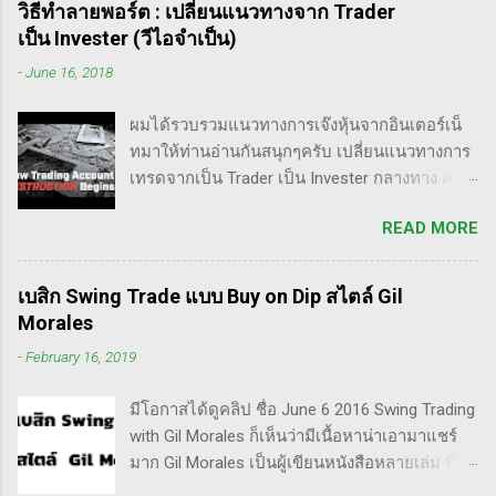
วิธีทำลายพอร์ต : เปลี่ยนแนวทางจาก Trader
เป็น Invester (วีไอจำเป็น)
-
June 16, 2018
ผมได้รวบรวมแนวทางการเจ๊งหุ้นจากอินเตอร์เน็
ทมาให้ท่านอ่านกันสนุกๆครับ เปลี่ยนแนวทางการ
เทรดจากเป็น Trader เป็น Invester กลางทาง คลิป
นี้เขาบอกว่า การเปลี่ยนจากก่อนหน้านี้ตั้งใจจะ
READ MORE
เป็น Trader แล้วต่อมาก็เปลี่ยนใจอยากเป็น
Invester ไปซะงั้น เผื่อใครไม่เข้าใจ Trader คือ
ลักษณะการเทรดที่ ไม่ถือยาว ซื้อแล้วขายในระยะ
เบสิก Swing Trade แบบ Buy on Dip สไตล์ Gil
เวลาหนึ่ง ที่สำคัญความเป็นเทรดเดอร์คือ การ
Morales
เคารพกฎของตัวเอง โดยเฉพาะ stop loss แค่
-
February 16, 2019
ราคาร่วงถึง 10% ก็ต้องตัดขาดทุนตามระบบแล้ว
ครับ ส่วน Invester ก็หมายความถึงนักลงทุน พวก
มีโอกาสได้ดูคลิป ชื่อ June 6 2016 Swing Trading
เขามองระยะยาว ไม่สนใจต่อความผันผวนของ
with Gil Morales ก็เห็นว่ามีเนื้อหาน่าเอามาแชร์
ราคาในระยะสั้น อย่างวอเรน บัฟเฟต์ บอกว่า "คุณ
มาก Gil Morales เป็นผู้เขียนหนังสือหลายเล่ม ที่ดัๆ
ไม่ควรอยู่ในตลาดหุ้น นอกเสียจากจะสามารถนั่ง
และท่านน่าจะได้อ่านเวอร์ชั่นภาษาไทยในอีกไม่