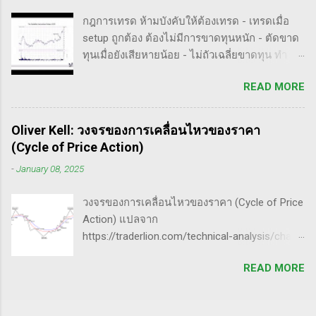
ความอยากรู้จึงพยายามคั้นเอาเฉพาะเนื้อๆ ที่แม้
(Patience): การรอคอยและไม่รีบร้อนถือเป็น
กฎการเทรด ห้ามบังคับให้ต้องเทรด - เทรดเมื่อ
อาจจะไม่เป๊ะตามใจความที่เขาพยายามสื่อ แต่ก็
คุณสมบัติที่สำคัญในนักเทรด ความอดทนช่วยให้
setup ถูกต้อง ต้องไม่มีการขาดทุนหนัก - ตัดขาด
น่าจะพอเห็นภาพได้ในระดับหนึ่งครับ ใครที่ภาษา
คุณสามารถทนต่อความผันผวนของตลาดและรอ
ทุนเมื่อยังเสียหายน้อย - ไม่ถัวเฉลี่ยขาดทุน ทำ
อังกฤษคล่องๆ ก็ไปอ่านต้นฉบับได้ที่ลิ้งค์นี้นะ
คอยจังหวะที่ดี...
ตามกฎอย่างเคร่งครัด - ต้องมีระบบเทรดของ
https://whatheheckaboom.wordpress.com/201
READ MORE
ตนเอง และต้องตั้งกฏขึ้นมา - ต้องมีวินัย ทำตาม
3/01/21/book-review-of-stock-market-
กฎ - ต้องอยู่ในขอบเขตความรู้/สามารถในการ
technique-number-one-by-richard-d-wyckoff/
แข่งขันตน - เทรดตาม setup ที่คุ้นเคย - ห้ามถัว
ขั้นตอนการทำราคาของ Market Maker 1) เลือก
Oliver Kell: วงจรของการเคลื่อนไหวของราคา
เฉลี่ยขาดทุน เป้าหมายของนักเทรดมืออาชีพ -
เป้าหมาย - ทำการทดสอบอย่างต่อเนื่องเพื่อดูว่า
(Cycle of Price Action)
ตัดขาดทุนให้เสียหายน้อยไว้ก่อน - กินกำไรคำ
ตอบสนองต่อความกลัวหรือความกล้า - ถ้า
-
January 08, 2025
ใหญ่(กว่าตัดขาดทุน) - ทบต้นให้ได้มากที่สุด /
ต้องการทำให้ตลาดวิ่งขึ้น, เขาจะทดสอบหุ้นนำ
หมุนรอบให้ได้เยอะที่สุด - อยู่ในตลาดให้น้อยที่สุด
ตลาดที่มีความต้านทานน้อยสุด - ที่ต้องเลือกตัวที่
วงจรของการเคลื่อนไหวของราคา (Cycle of Price
50% ของทั้งหมด กุญแจ 4 ดอกเพื่อปั้นพอร์ตให้โต
มีความต้าน...
Action) แปลจาก
ระเบิด ๑. จับจังหวะตลาด Price pattern ฐานราคา
https://traderlion.com/technical-analysis/chart-
จะเกิดซ้ำรอยเสมอ ระบุให้ได้ ซื้อให้ถูกจังหวะ ฝึก
patterns/cycle-of-price-action-by-oliver-kell/
สายตาจากการดูกราฟหุ้นผู้ชนะเยอะ ๆ มองหาหุ้น
READ MORE
Oliver Kell เป็นนักเทรดที่ประสบความสำเร็จอย่าง
ที่ - ทะลุขึ้นจากการบีบตัว consolidation - ทะลุขึ้น
ยิ่งใหญ่ โดยเขาทำผลตอบแทนได้ถึง 941% ในการ
จากฐานราคา จำไว้เสมอว่า ไม่มี pattern ไหนที่
แข่งขันเทรด U.S. Investing Championship ปี
เวิร์ค 100% กฎการจบรอบของหุ้นนำตลาด 50-80