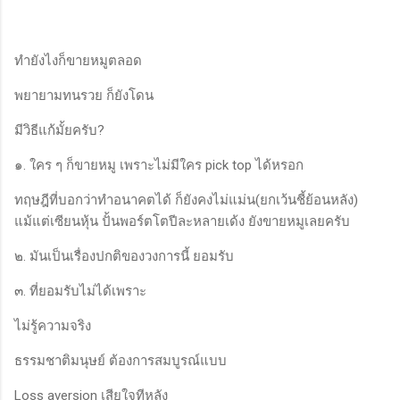
ทำยังไงก็ขายหมูตลอด
พยายามทนรวย ก็ยังโดน
มีวิธีแก้มั้ยครับ?
๑. ใคร ๆ ก็ขายหมู เพราะไม่มีใคร pick top ได้หรอก
ทฤษฎีที่บอกว่าทำอนาคตได้ ก็ยังคงไม่แม่น(ยกเว้นชี้ย้อนหลัง)
แม้แต่เซียนหุ้น ปั้นพอร์ตโตปีละหลายเด้ง ยังขายหมูเลยครับ
๒. มันเป็นเรื่องปกติของวงการนี้ ยอมรับ
๓. ที่ยอมรับไม่ได้เพราะ
ไม่รู้ความจริง
ธรรมชาติมนุษย์ ต้องการสมบูรณ์แบบ
Loss aversion เสียใจทีหลัง