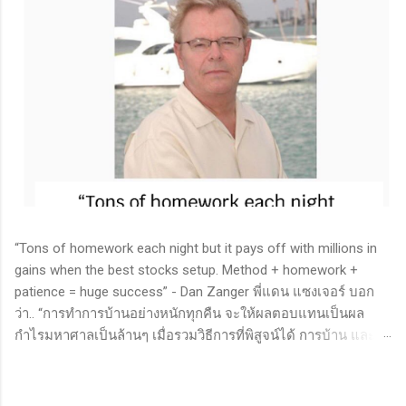
“Tons of homework each night but it pays off with millions in
gains when the best stocks setup. Method + homework +
patience = huge success” - Dan Zanger พี่แดน แซงเจอร์ บอก
ว่า.. “การทำการบ้านอย่างหนักทุกคืน จะให้ผลตอบแทนเป็นผล
กำไรมหาศาลเป็นล้านๆ เมื่อรวมวิธีการที่พิสูจน์ได้ การบ้าน และ
ความอดทนเข้าด้วยกันแล้ว ก็จะนำไปสู่ความสำเร็จที่ยิ่งใหญ่” . -
ทำการบ้าน (Homework): หมายถึงการศึกษาวิจัย วิเคราะห์ข้อมูล
ของหุ้นต่างๆ ทุกวัน ไม่ว่าจะเป็นการติดตามข่าวสาร การวิเคราะห์