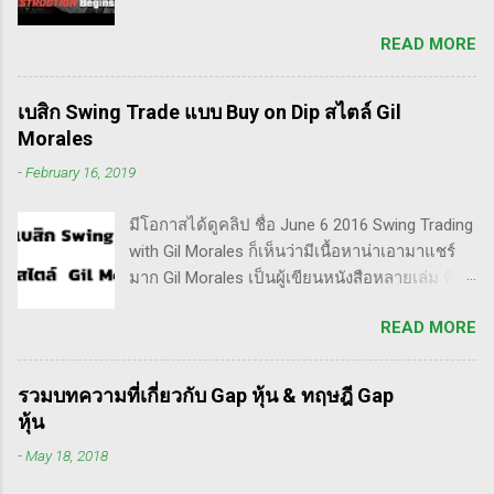
นี้เขาบอกว่า การเปลี่ยนจากก่อนหน้านี้ตั้งใจจะ
READ MORE
เป็น Trader แล้วต่อมาก็เปลี่ยนใจอยากเป็น
Invester ไปซะงั้น เผื่อใครไม่เข้าใจ Trader คือ
ลักษณะการเทรดที่ ไม่ถือยาว ซื้อแล้วขายในระยะ
เบสิก Swing Trade แบบ Buy on Dip สไตล์ Gil
เวลาหนึ่ง ที่สำคัญความเป็นเทรดเดอร์คือ การ
Morales
เคารพกฎของตัวเอง โดยเฉพาะ stop loss แค่
-
February 16, 2019
ราคาร่วงถึง 10% ก็ต้องตัดขาดทุนตามระบบแล้ว
ครับ ส่วน Invester ก็หมายความถึงนักลงทุน พวก
มีโอกาสได้ดูคลิป ชื่อ June 6 2016 Swing Trading
เขามองระยะยาว ไม่สนใจต่อความผันผวนของ
with Gil Morales ก็เห็นว่ามีเนื้อหาน่าเอามาแชร์
ราคาในระยะสั้น อย่างวอเรน บัฟเฟต์ บอกว่า "คุณ
มาก Gil Morales เป็นผู้เขียนหนังสือหลายเล่ม ที่ดัๆ
ไม่ควรอยู่ในตลาดหุ้น นอกเสียจากจะสามารถนั่ง
และท่านน่าจะได้อ่านเวอร์ชั่นภาษาไทยในอีกไม่
มองหุ้นที่คุณถือมีราคาลดลง 50% โดยไม่ตื่น
READ MORE
นานก็คือชื่อ "Trade Like an O'Neil Disciple: How
ตระหนก" ดังนั้น invester นั้น จะไม่ตระหนกเมื่อ
We Made Over 18,000% in the Stock Market" ที่
ราคาหุ้นร่วงทำให้เขาต้องขาดทุนไปแค่ 10% เอง
เขียนร่วมกับ Dr.Chris Kacher อีกเล่มก็คือ In The
แต่ trader ทนไม่ได้แล้ว ต้องทำอะไรสักอย่าง
รวมบทความที่เกี่ยวกับ Gap หุ้น & ทฤษฎี Gap
Trading Cockpit with the O'Neil Disciples:
สาเหตุที่ทำให้เทรดเดอร์เจ๊งหุ้น ต้องเสียเงิน
หุ้น
Strategies that Made Us 18,000% in the Stock
ขาดทุนไปมากมาย ทำลายเงินในพอร์ตให้เสียหาย
-
May 18, 2018
Market และนอกจากนี้ก็ได้เขียนร่วมกันกับ
มากที่สุด ประการหนึ่งก็คือเรื่องนี้แหละครับ ตอน
อาจารย์อย่าง วิลเลี่ยม โอนีล ชื่อ How to Make