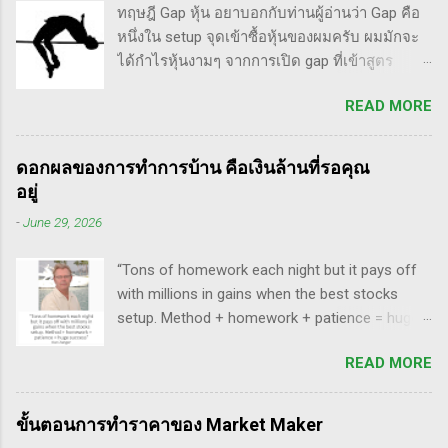
แรกซื้อหุ้น เพราะต้องการเล่นแบบเทรดเดิ้ง คือ
ทฤษฎี Gap หุ้น อยาบอกกับท่านผู้อ่านว่า Gap คือ
Money Selling Stocks Short อีกด้วย ผมเองก็เคย
ซื้อมาขายไปในกรอบเวลาหนึ...
หนึ่งใน setup จุดเข้าซื้อหุ้นของผมครับ ผมมักจะ
แปลงานของแกแบบมั่วๆ หลายเรื่องด้วยกันนะ
ได้กำไรหุ้นงามๆ จากการเปิด gap ที่เข้าสูตร
อาทิ - Voodoo - ทรงหุ้นซิ่ง ราคาย่อ วอลุ่มหาย -
breakaway gap อยู่หลายตัว ฉะนั้น ถ้าหุ้นที่ผม
สรุปกฎ Pocket Pivot Buy Point 10 ข้อ สรุปก็คือ
READ MORE
ทำการบ้าน มันส่งสัญญาณซื้อ แบบเปิด gap ผมจะ
ผมเป็นแฟนคลับของแกนั่นเองครับ ง่ายๆเลย ที่
ชอบมาก แต่ถึงกระนั้น มันก็ไม่ได้เป๊ะทุกตัวนะ
ชอบเพราะเราต่างมีอาจารย์ร่วมกันก็คือ ปู่โอนีล,
ครับ มีล้มเหลวเกินครึ่ง เราต้องคอยคัดตัวที่ไม่ดี
ทวดลิเวอร์มอร์ และทวด Wyckoff นั่นเอง (คือผม
ดอกผลของการทำการบ้าน คือเงินล้านที่รอคุณ
ออก เหลือตัวเจ๋งๆ แรงๆ ให้มันวิ่งทำเงินให้เราไป
เอามาอ้างแบบเกาะกระแสน่ะ เขาไม่รู้เห็นอะไร
อยู่
ทฤษฎี gap หุ้น ทริกเด็ดๆ เรื่อง Gap จากคุณน้ำผึ้ง
ด้วยหรอก) พอได้เห็นคลิปของแกเข้า แถมพูดถึง
-
June 29, 2026
สัตตารัมย์ เป็นการ Live ครั้งแรกของเธอ ที่แสดง
เรื่อง swing trade ด้วย จึงอดสนใจไม่ได้ครับ คลิป
ให้เห็นภาพคลื่นแบบต่างๆ อีเลียตเวฟจะศักดิ์สิทธิ์
นี้นะ...
“Tons of homework each night but it pays off
เมื่อเอามาใช้ร่วมกับวอลุ่ม ในคลิปนี้เธอจัดเต็ม
with millions in gains when the best stocks
เรื่องของ gap ซึ่งถือว่าครบเครื่องเอามากๆ ทฤษฎี
setup. Method + homework + patience = huge
gap ที่เกี่ยวข้องกับเวฟ มีดังนี้ Common gap ใน
success” - Dan Zanger พี่แดน แซงเจอร์ บอกว่า..
เวฟสอง(sideway)เป็นสัญญาณการเก็บหุ้นของเจ้า
READ MORE
“การทำการบ้านอย่างหนักทุกคืน จะให้ผล
มือที่หวงของ เพราะเขาจะตบขึ้น/ลงเพื่อให้เม่า
ตอบแทนเป็นผลกำไรมหาศาลเป็นล้านๆ เมื่อรวม
คายหุ้นคืน ยิ่งมีเยอะยิ่งน่าสนใจ gap ประเภทนี้มัก
วิธีการที่พิสูจน์ได้ การบ้าน และความอดทนเข้า
จะมีการลงมาปิดในเวลาอีกไม่นาน เพราะราคายัง
ขั้นตอนการทำราคาของ Market Maker
ด้วยกันแล้ว ก็จะนำไปสู่ความสำเร็จที่ยิ่งใหญ่” . -
อยู่ในกรอบ sideway เพื่อเก็บหุ้น โดยจะถูก