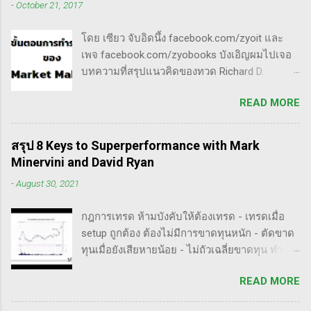
-
October 21, 2017
ทำการบ้าน (Homework): หมายถึงการศึกษาวิจัย
กระชากขึ้นและตบลง เป็นรูปแบบเวฟ complex
วิเคราะห์ข้อมูลของหุ้นต่างๆ ทุกวัน ไม่ว่าจะ
ประเภท double three Breakaway gap เป็นการ
โดย เซียว จับอิดนึ้ง facebook.com/zyoit และ
เป็นการติดตามข่าวสาร การวิเคราะห์ทางเทคนิค
กระโดดข้ามเวฟสอง...
เพจ facebook.com/zyobooks บังเอิญผมไปเจอ
หรือปัจจัยพื้นฐาน การสแกนหุ้นที่มีศักยภาพเป็นผู้
บทความที่สรุปแนวคิดของทวด Richard D.
ชนะในอนาคต การลงรายละเอียดในการวิเคราะห์
Wyckoff ,ผู้ซึ่งเป็นหนึ่งในแรงบันดาลใจของตัวผม
นี้จะช่วยให้คุณสามารถเข้าใจตลาดและรู้จัก
READ MORE
เอง, ก็เลยอดตื่นใจไม่ได้กับข้อมูลที่เขาเขียนถึง "
จังหวะที่เหมาะสมในการเข้าเทรด . - วิธีการที่
How Manipulators Operate " ซึีงผมตีความว่ามัน
พิสูจน์แล้วว่าทำเงินได้จริงและทำซ้ำได้ตลอด
น่าเป็น " ขั้นตอนการทำราคาของ Market Maker "
(Method): การมีระบบหรือกลยุทธ์ที่ชัดเจนในการ
สรุป 8 Keys to Superperformance with Mark
พอได้สแกนคร่าวๆแล้วก็รู้สึกว่าน่าสนใจ เลย
เทรดเป็นสิ่งสำคัญ เพราะจะช่วยให้คุณไม่หลงลืม
Minervini and David Ryan
พยายามแปลให้ตัวเองรู้เรื่อง แม้ว่าภาษาของแกจะ
แนวทางที่ได้ผลในอดีตและสามารถปรับใช้ได้เมื่อ
-
August 30, 2021
อยู่ในระดับที่ตัวผมเองเข้าถึงยากมาก แต่ก็ด้วย
ตลาดมีการเปลี่ยนแปลง . - ความอดทน
ความอยากรู้จึงพยายามคั้นเอาเฉพาะเนื้อๆ ที่แม้
(Patience): การรอคอยและไม่รีบร้อนถือเป็น
กฎการเทรด ห้ามบังคับให้ต้องเทรด - เทรดเมื่อ
อาจจะไม่เป๊ะตามใจความที่เขาพยายามสื่อ แต่ก็
คุณสมบัติที่สำคัญในนักเทรด ความอดทนช่วยให้
setup ถูกต้อง ต้องไม่มีการขาดทุนหนัก - ตัดขาด
น่าจะพอเห็นภาพได้ในระดับหนึ่งครับ ใครที่ภาษา
คุณสามารถทนต่อความผันผวนของตลาดและรอ
ทุนเมื่อยังเสียหายน้อย - ไม่ถัวเฉลี่ยขาดทุน ทำ
อังกฤษคล่องๆ ก็ไปอ่านต้นฉบับได้ที่ลิ้งค์นี้นะ
คอยจังหวะที่ดี...
ตามกฎอย่างเคร่งครัด - ต้องมีระบบเทรดของ
https://whatheheckaboom.wordpress.com/201
READ MORE
ตนเอง และต้องตั้งกฏขึ้นมา - ต้องมีวินัย ทำตาม
3/01/21/book-review-of-stock-market-
กฎ - ต้องอยู่ในขอบเขตความรู้/สามารถในการ
technique-number-one-by-richard-d-wyckoff/