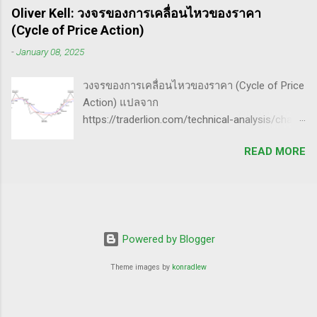
แข่งขันตน - เทรดตาม setup ที่คุ้นเคย - ห้ามถัว
ขั้นตอนการทำราคาของ Market Maker 1) เลือก
Oliver Kell: วงจรของการเคลื่อนไหวของราคา
เฉลี่ยขาดทุน เป้าหมายของนักเทรดมืออาชีพ -
เป้าหมาย - ทำการทดสอบอย่างต่อเนื่องเพื่อดูว่า
(Cycle of Price Action)
ตัดขาดทุนให้เสียหายน้อยไว้ก่อน - กินกำไรคำ
ตอบสนองต่อความกลัวหรือความกล้า - ถ้า
-
January 08, 2025
ใหญ่(กว่าตัดขาดทุน) - ทบต้นให้ได้มากที่สุด /
ต้องการทำให้ตลาดวิ่งขึ้น, เขาจะทดสอบหุ้นนำ
หมุนรอบให้ได้เยอะที่สุด - อยู่ในตลาดให้น้อยที่สุด
ตลาดที่มีความต้านทานน้อยสุด - ที่ต้องเลือกตัวที่
วงจรของการเคลื่อนไหวของราคา (Cycle of Price
50% ของทั้งหมด กุญแจ 4 ดอกเพื่อปั้นพอร์ตให้โต
มีความต้าน...
Action) แปลจาก
ระเบิด ๑. จับจังหวะตลาด Price pattern ฐานราคา
https://traderlion.com/technical-analysis/chart-
จะเกิดซ้ำรอยเสมอ ระบุให้ได้ ซื้อให้ถูกจังหวะ ฝึก
patterns/cycle-of-price-action-by-oliver-kell/
สายตาจากการดูกราฟหุ้นผู้ชนะเยอะ ๆ มองหาหุ้น
READ MORE
Oliver Kell เป็นนักเทรดที่ประสบความสำเร็จอย่าง
ที่ - ทะลุขึ้นจากการบีบตัว consolidation - ทะลุขึ้น
ยิ่งใหญ่ โดยเขาทำผลตอบแทนได้ถึง 941% ในการ
จากฐานราคา จำไว้เสมอว่า ไม่มี pattern ไหนที่
แข่งขันเทรด U.S. Investing Championship ปี
เวิร์ค 100% กฎการจบรอบของหุ้นนำตลาด 50-80
2020 ด้วยประสบการณ์การเทรดที่ยาวนาน เขา
โอกาสร่วง 50% จากยอด มีถึง 80% โอกาสร่วง
ได้พัฒนากลยุทธ์ที่สามารถทำกำไรได้ทั้งในช่วง
80% จากยอด มีถึง 50% รู้แบบนี้ ต้องกล้าขายเก็บ
ตลาดขาขึ้น (Uptrend) และตลาดขาลง
Powered by Blogger
กำไร อย่าถือยาว จบรอบ ตัวใครตัวมัน ๒.
(Downtrend) ภาพรวมของกลยุทธ์ Cycle of
Turnover หมุนรอบให้ได้เยอะ ค่าเสียโอกาส
Theme images by
konradlew
Price Action กลยุทธ์ Cycle of Price Action ของ
1*75% = 75% 3*20% = 73% 6*1...
Oliver Kell เน้นการใช้การวิเคราะห์ทางเทคนิค
(Technical Analysis) - เป้าหมาย: ช่วยให้นัก